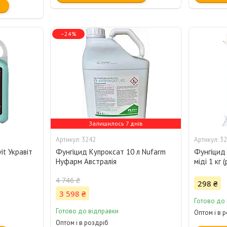
–24%
Залишилось 7 днів
3242
32
it Укравіт
Фунгіцид Купроксат 10 л Nufarm
Фунгіцид
Нуфарм Австралія
міді 1 кг
4 746 ₴
298 ₴
3 598 ₴
Готово до
Готово до відправки
Оптом і в 
Оптом і в роздріб