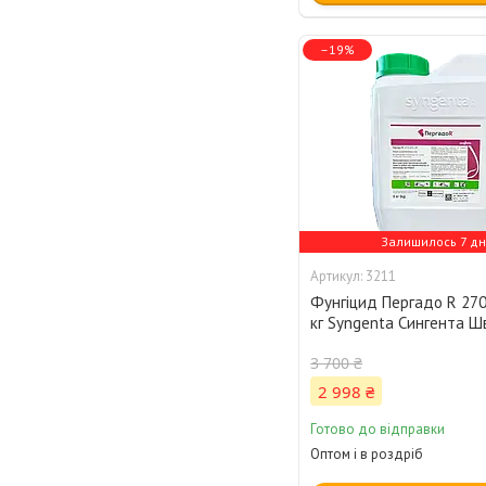
–19%
Залишилось 7 дн
3211
Фунгіцид Пергадо R 27
кг Syngenta Сингента Ш
3 700 ₴
2 998 ₴
Готово до відправки
Оптом і в роздріб