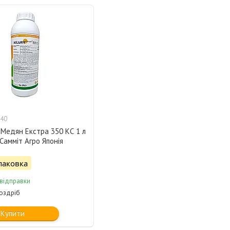
40
 Медян Екстра 350 КС 1 л
Самміт Агро Японія
паковка
 відправки
роздріб
Купити