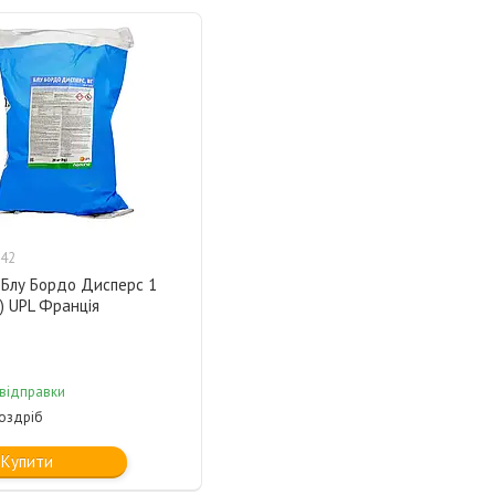
42
 Блу Бордо Дисперс 1
п) UPL Франція
 відправки
роздріб
Купити