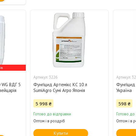
ів
3226
32
0 WG ВДГ 5
Фунгіцид Артемікс КС 10 л
Фунгіцид В
вейцарія
SumiAgro Сумі Агро Японія
Україна
5 998 ₴
598 ₴
Готово до відправки
Готово до
Оптом і в роздріб
Оптом і в 
Купити