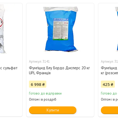
3141
31
ос сульфат
Фунгіцид Блу Бордо Дисперс 20 кг
Фунгіцид
UPL Франція
кг (розси
6 998 ₴
425 ₴
Готово до відправки
Готово до
Оптом і в роздріб
Оптом і в 
Купити