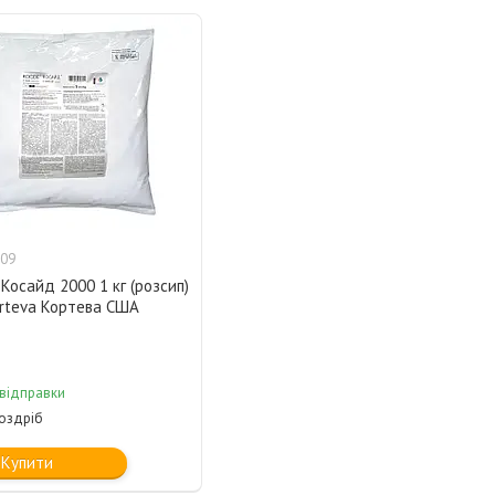
09
Косайд 2000 1 кг (розсип)
orteva Кортева США
 відправки
роздріб
Купити