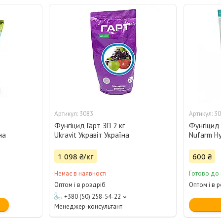
3083
30
Фунгіцид Гарт ЗП 2 кг
Фунгіцид 
на
Ukravit Укравіт Україна
Nufarm Н
1 098 ₴/кг
600 ₴
Немає в наявності
Готово до
Оптом і в роздріб
Оптом і в 
+380 (50) 258-54-22
Менеджер-консультант