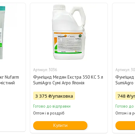
3036
30
кг Nufarm
Фунгіцид Медян Екстра 350 КС 5 л
Фунгіцид
містний
SumiAgro Сумі Агро Японія
SumiAgro 
3 375 ₴/упаковка
748 ₴/у
Готово до відправки
Готово до
Оптом і в роздріб
Оптом і в 
Купити