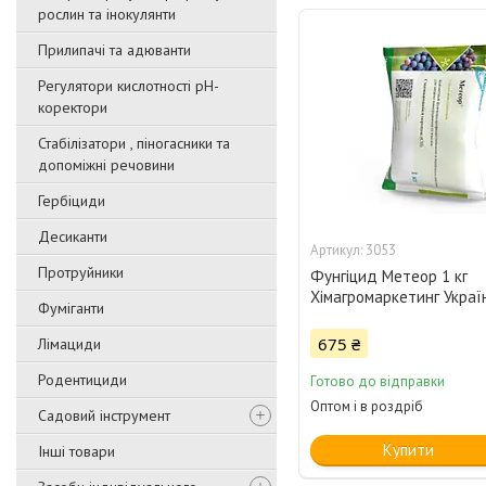
рослин та інокулянти
Прилипачі та адюванти
Регулятори кислотності pН-
коректори
Стабілізатори , піногасники та
допоміжні речовини
Гербіциди
Десиканти
3053
Протруйники
Фунгіцид Метеор 1 кг
Хімагромаркетинг Украї
Фуміганти
675 ₴
Лімациди
Родентициди
Готово до відправки
Оптом і в роздріб
Садовий інструмент
Купити
Інші товари