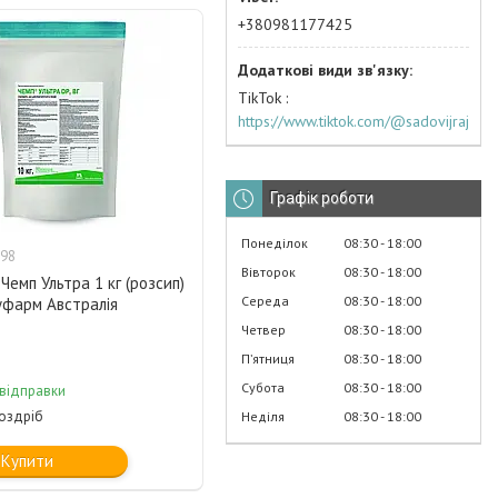
+380981177425
TikTok
https://www.tiktok.com/@sadovijraj
Графік роботи
Понеділок
08:30
18:00
98
Вівторок
08:30
18:00
Чемп Ультра 1 кг (розсип)
Середа
08:30
18:00
уфарм Австралія
Четвер
08:30
18:00
Пʼятниця
08:30
18:00
Субота
08:30
18:00
 відправки
роздріб
Неділя
08:30
18:00
Купити