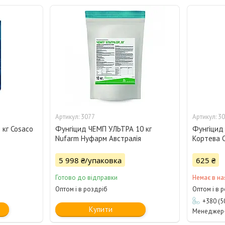
3077
30
 кг Cosaco
Фунгіцид ЧЕМП УЛЬТРА 10 кг
Фунгіцид 
Nufarm Нуфарм Австралія
Кортева 
5 998 ₴/упаковка
625 ₴
Готово до відправки
Немає в на
Оптом і в роздріб
Оптом і в 
+380 (5
Купити
Менеджер-