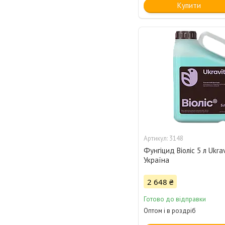
Купити
3148
Фунгіцид Віоліс 5 л Ukrav
Україна
2 648 ₴
Готово до відправки
Оптом і в роздріб