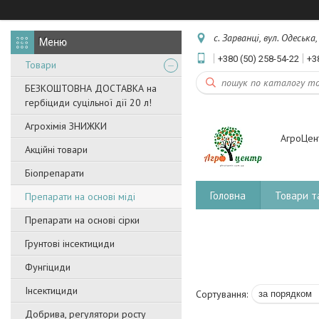
с. Зарванці, вул. Одеська
+380 (50) 258-54-22
+3
Товари
БЕЗКОШТОВНА ДОСТАВКА на
гербіциди суцільної дії 20 л!
Агрохімія ЗНИЖКИ
АгроЦен
Акційні товари
Біопрепарати
Головна
Товари т
Препарати на основі міді
Препарати на основі сірки
Грунтові інсектициди
Фунгіциди
Інсектициди
Добрива, регулятори росту