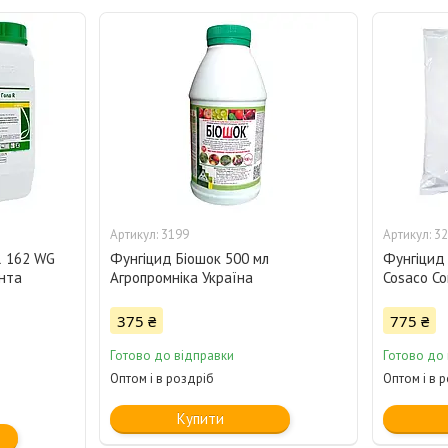
3199
32
R 162 WG
Фунгіцид Біошок 500 мл
Фунгіцид 
ента
Агропромніка Україна
Cosaco C
375 ₴
775 ₴
Готово до відправки
Готово до
Оптом і в роздріб
Оптом і в 
Купити