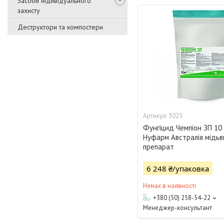
Засоби індивідуального
захисту
Деструктори та компостери
3025
Фунгіцид Чемпіон ЗП 10 
Нуфарм Австралія мідьв
препарат
6 248 ₴/упаковка
Немає в наявності
+380 (50) 258-54-22
Менеджер-консультант