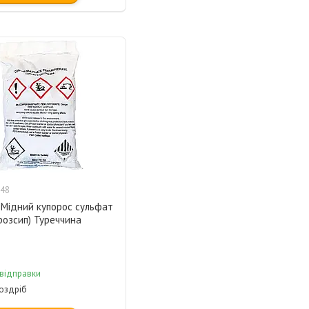
48
 Мідний купорос сульфат
 (розсип) Туреччина
 відправки
роздріб