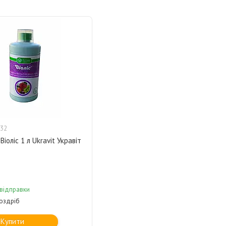
32
іоліс 1 л Ukravit Укравіт
 відправки
роздріб
Купити