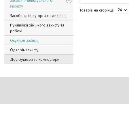
Засоби індивідуального
захисту
Засоби захисту органів дихання
Рукавички хімічного захисту та
робочі
Окуляри захисні
Одяг хімзахисту
Деструктори та компостери