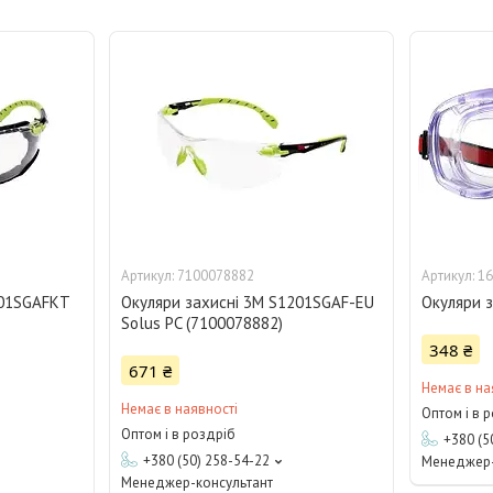
7100078882
16
201SGAFKT
Окуляри захисні 3М S1201SGAF-EU
Окуляри 
Solus PC (7100078882)
348 ₴
671 ₴
Немає в на
Немає в наявності
Оптом і в 
Оптом і в роздріб
+380 (5
+380 (50) 258-54-22
Менеджер-
Менеджер-консультант