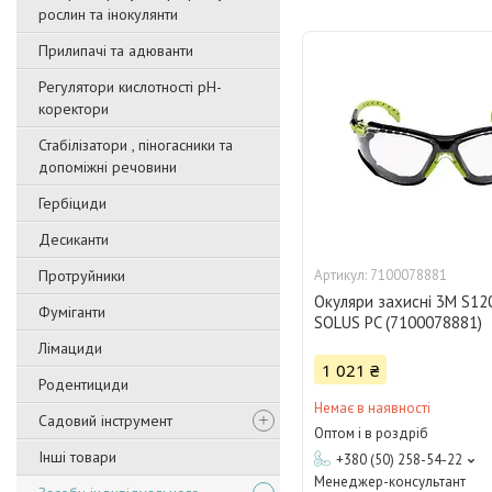
рослин та інокулянти
Прилипачі та адюванти
Регулятори кислотності pН-
коректори
Стабілізатори , піногасники та
допоміжні речовини
Гербіциди
Десиканти
Протруйники
7100078881
Окуляри захисні 3М S1
Фуміганти
SOLUS PC (7100078881)
Лімациди
1 021 ₴
Родентициди
Немає в наявності
Садовий інструмент
Оптом і в роздріб
Інші товари
+380 (50) 258-54-22
Менеджер-консультант