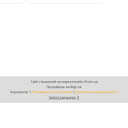
Сайт створений на маркетплейсі
Prom.ua
Продавець на Bigl.ua
"АгроЦентр" |
Поскаржитися на контент
|
Політика конфіденційності
Select Language
▼