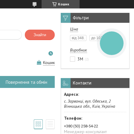
Кошик
Фільтри
Ціна
Знайти
КНОПКА
ЗВ'ЯЗКУ
Виробник
3М
2
Кошик
Повернення та обмін
Контакти
с. Зарванці, вул. Одеська, 2
Вінницька обл., Київ, Україна
+380 (50) 258-54-22
Менеджер-консультант