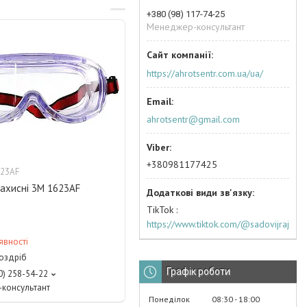
+380 (98) 117-74-25
Менеджер-консультант
https://ahrotsentr.com.ua/ua/
ahrotsentr@gmail.com
+380981177425
23AF
захисні 3М 1623AF
TikTok
https://www.tiktok.com/@sadovijraj
явності
роздріб
Графік роботи
0) 258-54-22
консультант
Понеділок
08:30
18:00