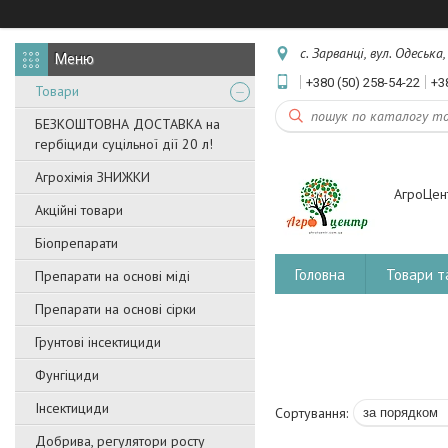
с. Зарванці, вул. Одеська
+380 (50) 258-54-22
+3
Товари
БЕЗКОШТОВНА ДОСТАВКА на
гербіциди суцільної дії 20 л!
Агрохімія ЗНИЖКИ
АгроЦен
Акційні товари
Біопрепарати
Головна
Товари т
Препарати на основі міді
Препарати на основі сірки
Грунтові інсектициди
Фунгіциди
Інсектициди
Добрива, регулятори росту