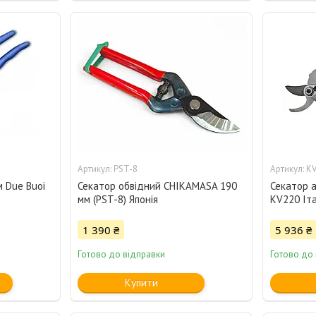
PST-8
K
м Due Buoi
Секатор обвідний CHIKAMASA 190
Секатор а
мм (PST-8) Японія
KV220 Іта
1 390 ₴
5 936 ₴
Готово до відправки
Готово до
Купити