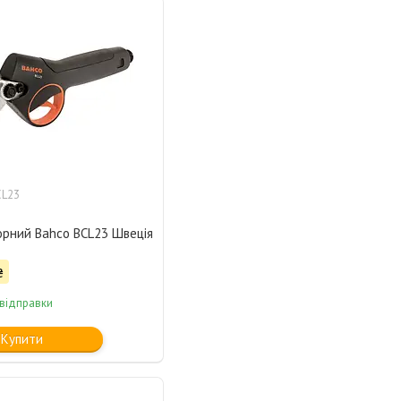
CL23
орний Bahco BCL23 Швеція
₴
 відправки
Купити