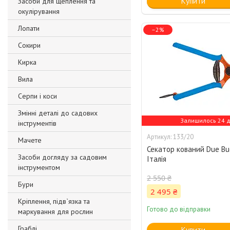
Купити
Засоби для щеплення та
окулірування
Лопати
–2%
Сокири
Кирка
Вила
Серпи і коси
Змінні деталі до садових
Залишилось 24 д
інструментів
133/20
Мачете
Секатор кований Due Bu
Засоби догляду за садовим
Італія
інструментом
2 550 ₴
Бури
2 495 ₴
Кріплення, підв`язка та
Готово до відправки
маркування для рослин
Граблі
Купити