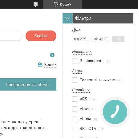
Кошик
Фільтри
Ціна
Знайти
Наявність
В наявності
188
Кошик
Акція
Товари зі знижками
6
Повернення та обмін
Виробник
ARS
15
Alpen
3
Altuna
8
різки молодих дерев і
екаторів є короткі леза.
BELLOTA
19
у.