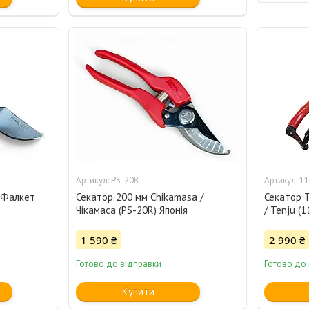
PS-20R
11
/ Фалкет
Секатор 200 мм Chikamasa /
Секатор 
Чікамаса (PS-20R) Японія
/ Tenju (
1 590 ₴
2 990 ₴
Готово до відправки
Готово до
Купити