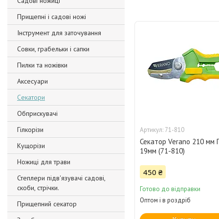
Садові ножиці
Прищепні і садові ножі
Інструмент для заточування
Совки, грабельки і сапки
Пилки та ножівки
Аксесуари
Секатори
Обприскувачі
Гілкорізи
71-810
Секатор Verano 210 мм 
Кущорізи
19мм (71-810)
Ножиці для трави
450 ₴
Степлери підв'язувачі садові,
скоби, стрічки.
Готово до відправки
Оптом і в роздріб
Прищепний секатор