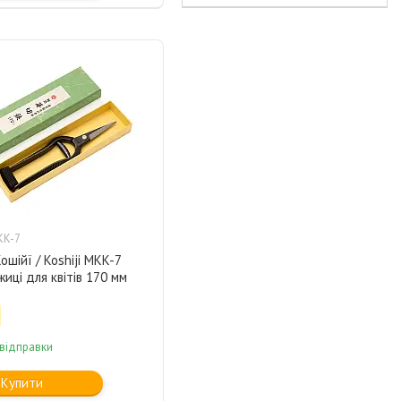
KK-7
ошійї / Koshiji MKK-7
жиці для квітів 170 мм
 відправки
Купити