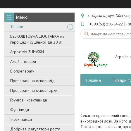
с. Зарванці, вул. Одеська
+380 (50) 258-54-22
+3
Товари
БЕЗКОШТОВНА ДОСТАВКА на
гербіциди суцільної дії 20 л!
Агрохімія ЗНИЖКИ
АгроЦен
Акційні товари
Біопрепарати
Головна
Товари т
Препарати на основі міді
Препарати на основі сірки
Грунтові інсектициди
Фунгіциди
Секатор призначений спеціа
Інсектициди
виноградної лози. За його 
Також варто зазначити, що 
Добрива, регулятори росту