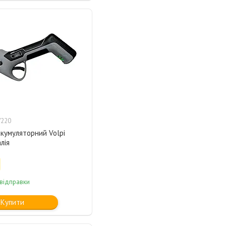
V220
кумуляторний Volpi
лія
 відправки
Купити