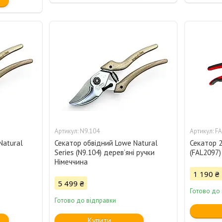
N9.104
FA
Natural
Секатор обвідний Lowe Natural
Секатор 2
Series (N9.104) дерев’яні ручки
(FAL2097)
Німеччина
1 190 ₴
5 499 ₴
Готово до
Готово до відправки
Купити