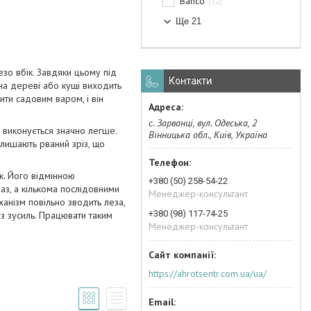
Bahco
12
Ще 21
езо вбік. Завдяки цьому під
Контакти
 на дереві або кущі виходить
ити садовим варом, і він
с. Зарванці, вул. Одеська, 2
з виконується значно легше.
Вінницька обл., Київ, Україна
залишають рваний зріз, що
к. Його відмінною
+380 (50) 258-54-22
аз, а кількома послідовними
Менеджер-консультант
анізм повільно зводить леза,
+380 (98) 117-74-25
з зусиль. Працювати таким
Менеджер-консультант
https://ahrotsentr.com.ua/ua/