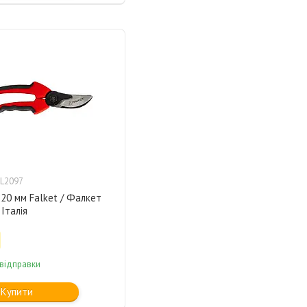
L2097
20 мм Falket / Фалкет
 Італія
 відправки
Купити