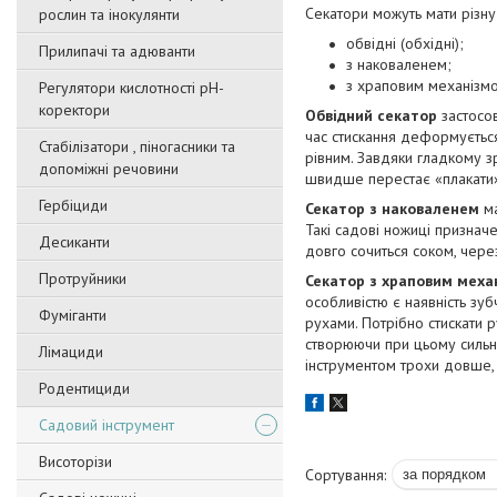
Секатори можуть мати різну
рослин та інокулянти
обвідні (обхідні);
Прилипачі та адюванти
з наковаленем;
з храповим механізм
Регулятори кислотності pН-
коректори
Обвідний секатор
застосов
час стискання деформується 
Стабілізатори , піногасники та
рівним. Завдяки гладкому з
допоміжні речовини
швидше перестає «плакати»
Гербіциди
Секатор з наковаленем
ма
Такі садові ножиці призначе
Десиканти
довго сочиться соком, чер
Протруйники
Секатор з храповим меха
особливістю є наявність зу
Фуміганти
рухами. Потрібно стискати 
створюючи при цьому сильни
Лімациди
інструментом трохи довше, 
Родентициди
Садовий інструмент
Висоторізи