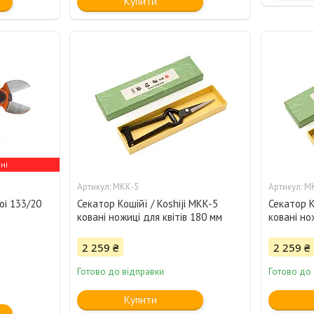
Купити
ні
MKK-5
M
oi 133/20
Секатор Кошійї / Koshiji MKK-5
Секатор К
ковані ножиці для квітів 180 мм
ковані но
2 259 ₴
2 259 ₴
Готово до відправки
Готово до
Купити