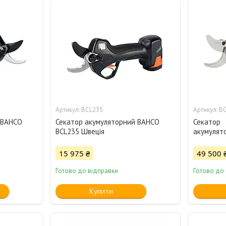
BCL235
B
 BAHCO
Секатор акумуляторний BAHCO
Секатор
BCL235 Швеція
акумулят
15 975 ₴
49 500 
Готово до відправки
Готово до
Купити