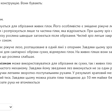
 конструкцію. Вони бувають:
ом.
ується для обрізання живих гілок. Його особливістю є зміщене ріжуче л
і розтріскується лише та частина гілки, яка відрізається. При цьому зріз
різу рослина швидше загоюється після обрізання. Чистий зріз легше закр
 соком.
є ріжуче лезо, розташоване в одній лінії з опорним. Завдяки цьому зрі
ні для санітарної обрізки сухих, відмерлих гілок. На живих гілках вони 
ез що рослина слабшає.
нізмом
може використовуватися для обрізання як сухих, так і живих гіло
бчастого механізму. Завдяки йому зведення лез виконується не за один р
ручки легкими зворотно-поступальними рухами. У результаті храповий мех
й тиск. Завдяки цьому можна різати гілки товщиною до 30 мм майже бе
зате рука не втомлюється