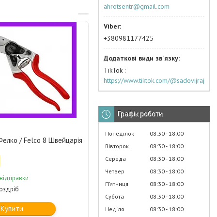
ahrotsentr@gmail.com
+380981177425
TikTok
https://www.tiktok.com/@sadovijraj
Графік роботи
Понеділок
08:30
18:00
елко / Felco 8 Швейцарія
Вівторок
08:30
18:00
Середа
08:30
18:00
Четвер
08:30
18:00
 відправки
Пʼятниця
08:30
18:00
роздріб
Субота
08:30
18:00
Купити
Неділя
08:30
18:00