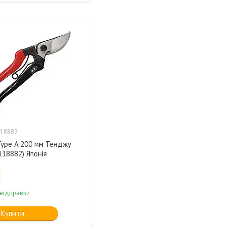
18882
Type A 200 мм Тенджу
1118882) Японія
 відправки
Купити