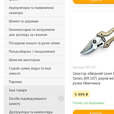
Акумуляторні та пневматичні
секатори
Штанги та держаки
Газонокосарки та інструменти
для догляду за газоном
Посадкові конуси та ручні сіялки
Плодозбирачі / плодознімачі
Штангові висоторізи
N9.107
Садові сумки, відра та інші
ємності
Секатор обвідний Lowe 
Series (N9.107) дерев’яні
Парники
ручки Німеччина
Інші товари
5 499 ₴
Засоби індивідуального
Готово до відправки
захисту
Деструктори та компостери
Купити