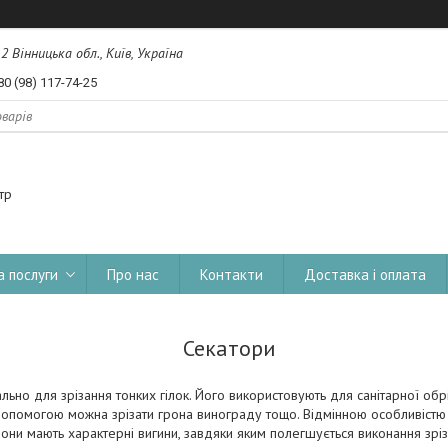
, 2 Вінницька обл., Київ, Україна
80 (98) 117-74-25
тр
а послуги
Про нас
Контакти
Доставка і оплата
Секатори
льно для зрізання тонких гілок. Його використовують для санітарної об
допомогою можна зрізати грона винограду тощо. Відмінною особливістю с
вони мають характерні вигини, завдяки яким полегшується виконання зріз