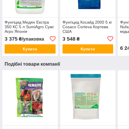
Фунгіцид Медян Екстра
Фунгіцид Косайд 2000 5 кг
Фунг
350 КС 5 л SumiAgro Сумі
Cosaco Corteva Кортева
Nufa
Агро Японія
США
мідь
3 375
3 548
₴/упаковка
₴
6 2
Купити
Купити
Подібні товари компанії