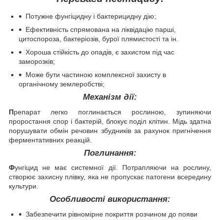
Потужне фунгіцидну і бактерицидну дію;
Ефективність спрямована на ліквідацію парші,
цитоспороза, бактеріозів, бурої плямистості та ін.
Хороша стійкість до опадів, є захистом під час
заморозків;
Може бути частиною комплексної захисту в
органічному землеробстві;
Механізм дії:
П
репарат легко поглинається рослиною, зупиняючи
проростання спор і бактерій, блокує поділ клітин. Мідь здатна
порушувати обмін речовин збудників за рахунок пригнічення
ферментативних реакцій.
Поглинання:
Ф
унгіцид не має системної дії. Потрапляючи на рослину,
створює захисну плівку, яка не пропускає патогени всередину
культури.
Особливості використання:
Забезпечити рівномірне покриття розчином до появи