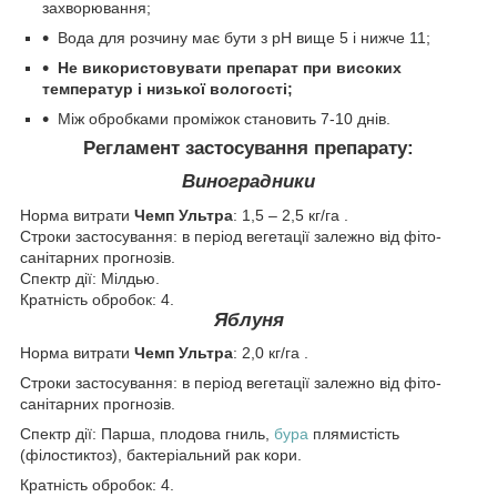
захворювання;
Вода для розчину має бути з pH вище 5 і нижче 11;
Не використовувати препарат при високих
температур і низької вологості;
Між обробками проміжок становить 7-10 днів.
Регламент застосування препарату:
Виноградники
Норма витрати
Чемп Ультра
: 1,5 – 2,5 кг/га .
Строки застосування: в період вегетації залежно від фіто-
санітарних прогнозів.
Спектр дії: Мілдью.
Кратність обробок: 4.
Яблуня
Норма витрати
Чемп Ультра
: 2,0 кг/га .
Строки застосування: в період вегетації залежно від фіто-
санітарних прогнозів.
Спектр дії: Парша, плодова гниль,
бура
плямистість
(філостиктоз), бактеріальний рак кори.
Кратність обробок: 4.