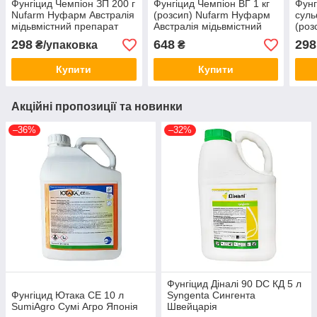
Фунгіцид Чемпіон ЗП 200 г
Фунгіцид Чемпіон ВГ 1 кг
Фунг
Nufarm Нуфарм Австралія
(розсип) Nufarm Нуфарм
суль
мідьвмістний препарат
Австралія мідьвмістний
(роз
препарат
298
648
298
₴/упаковка
₴
Купити
Купити
Акційні пропозиції та новинки
–36%
–32%
Фунгіцид Діналі 90 DC КД 5 л
Фунгіцид Ютака СЕ 10 л
Syngenta Сингента
SumiAgro Сумі Агро Японія
Швейцарія