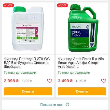
–19%
–16%
Фунгіцид Пергадо R 270 WG
Фунгіцид Артіс Плюс 5 л Alfa
ВДГ 5 кг Syngenta Сингента
Smart Agro Альфа Смарт
Швейцарія
Агро Україна
Готово до відправки
Готово до відправки
2 998
3 499
₴
₴
3 700 ₴
4 160 ₴
Купити
Купити
Показати ще