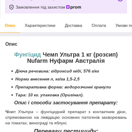
Замовлення під захистом
Опис
Характеристики
Доставка
Оплата
Умови п
Опис
Фунгіцид
Чемп Ультра 1 кг (розсип)
Nufarm Нуфарм Австралія
Діюча речовина: гідроксид міді, 576 г/кг
Норми внесення л, кг/га 1,5-2,5
Препаративна форма: водорозчинні гранули
Тара: 10 кг. упаковка (Оригінал).
Опис і способи застосування препарату:
Ч
ємп Ультра
– фунгіцидний препарат з контактним дією,
спрямованою на ліквідацію основних патогенів захворювань
на томатах, винограді та яблуні.
Переваги пестициду: