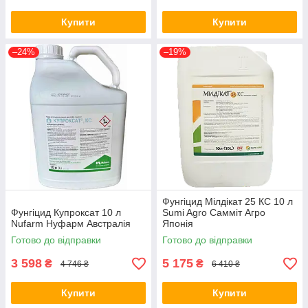
Купити
Купити
–24%
–19%
Фунгіцид Мілдікат 25 КС 10 л
Фунгіцид Купроксат 10 л
Sumi Agro Самміт Агро
Nufarm Нуфарм Австралія
Японія
Готово до відправки
Готово до відправки
3 598
5 175
₴
₴
4 746 ₴
6 410 ₴
Купити
Купити