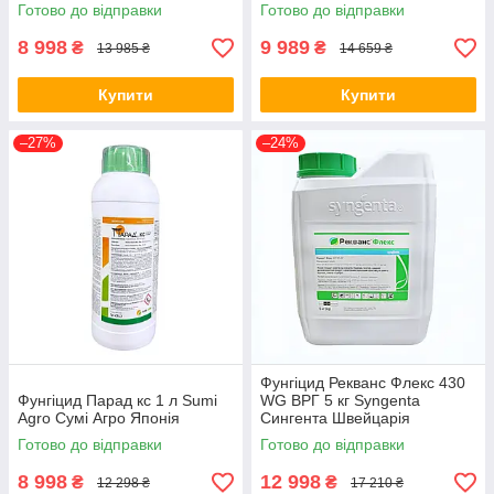
Готово до відправки
Готово до відправки
8 998
9 989
₴
₴
13 985 ₴
14 659 ₴
Купити
Купити
–27%
–24%
Фунгіцид Рекванс Флекс 430
Фунгіцид Парад кс 1 л Sumi
WG ВРГ 5 кг Syngenta
Agro Сумі Агро Японія
Сингента Швейцарія
Готово до відправки
Готово до відправки
8 998
12 998
₴
₴
12 298 ₴
17 210 ₴