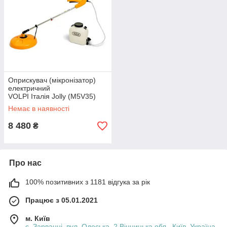
Особливість
: потрібні спокійні погодні умови, бо дрібний
туман легко здуває вітер.
📌Якщо коротко:
Обприскувач
→ універсальний, для різних робіт.
Мікронізатор
→ спеціалізований, для тонкого
покриття та економії препарату.
Оприскувач (мікронізатор)
електричний
VOLPI Італія Jolly (M5V35)
Немає в наявності
8 480
₴
Про нас
100% позитивних з 1181 відгука за рік
Працює з 05.01.2021
м. Київ
с. Зарванці, вул. Одеська, 2 Вінницька обл., Київ, Україна