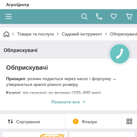
АгроЦентр
Товари та послуги
Садовий інструмент
Обприскувачі
Обприскувачі
КНОПКА
ЗВ'ЯЗКУ
Обприскувачі
Принцип
: розчин подається через насос і форсунку →
утворюються краплі різного розміру.
Краплі
: від середніх до великих (100–400 мкм).
Види
:
Показати все
ручні (помпові, ранцеві);
бензинові/електричні;
Сортування
0
Фільтри
причіпні та самохідні (для поля).
Застосування
: