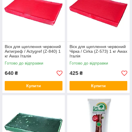
Віск для щеплення червоний
Віск для щеплення червоний
Актигреф / Actygref (Z-840) 1
Чірка / Cirka (Z-573) 1 кг Awax
кг Awax Італія
Італія
Готово до відправки
Готово до відправки
640
425
₴
₴
Купити
Купити