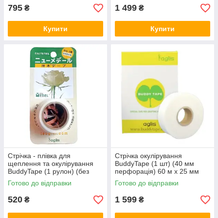
795
1 499
₴
₴
Купити
Купити
Стрічка - плівка для
Стрічка окулірування
щеплення та окулірування
BuddyTape (1 шт) (40 мм
BuddyTape (1 рулон) (без
перфорація) 60 м х 25 мм
перфорації) 5 м х 25 мм
(1500 шт) BT60-
Готово до відправки
Готово до відправки
BT5/25 Aglis Японія
40/25 Aglis Японія
520
1 599
₴
₴