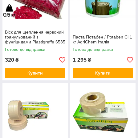
Віск для щеплення червоний
гранульований з
Паста Потабен / Potaben Ci 1
фунгіцидами Plastigreffe 6535
кг AgriChem Італія
- 500 г (5170007N) AgriChem
Готово до відправки
Готово до відправки
Італія
320
1 295
₴
₴
Купити
Купити