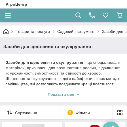
АгроЦентр
Товари та послуги
Садовий інструмент
Засоби для щ
Засоби для щеплення та окулірування
Засоби для щеплення та окулірування
– це спеціалізовані
матеріали, призначені для розмноження рослин, підвищення
їх урожайності, зимостійкості та стійкості до хвороб.
Щеплення та окулірування – одні з найефективніших методів
садівництва, які дозволяють поєднувати кращі властивості
різних сортів на одній рослині.
Показати все
У даній категорії ви знайдете все необхідне як для
професійних садівників, так і для аматорів:
Стрічки та плівки для щеплення
— для
Сортування
0
Фільтри
герметичної фіксації місця щеплення.
Садов
і бальзами та
пасти
— для захисту зрізів від