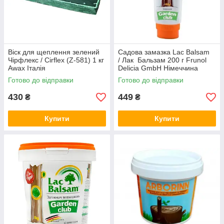
Віск для щеплення зелений
Садова замазка Lac Balsam
Чірфлекс / Cirflex (Z-581) 1 кг
/ Лак Бальзам 200 г Frunol
Awax Італія
Delicia GmbH Німеччина
Готово до відправки
Готово до відправки
430
449
₴
₴
Купити
Купити