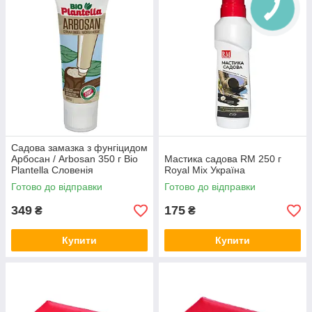
інфекцій та висихання.
Парафін та воски
— для збереження живців.
Садова замазка з фунгіцидом
Арбосан / Arbosan 350 г Bio
Мастика садова RM 250 г
Plantella Словенія
Royal Mix Україна
Готово до відправки
Готово до відправки
349
175
₴
₴
Купити
Купити