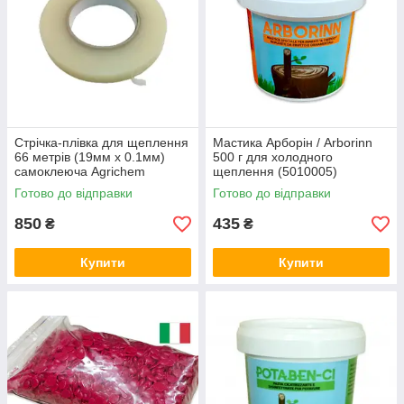
Стрічка-плівка для щеплення
Мастика Арборін / Arborinn
66 метрів (19мм х 0.1мм)
500 г для холодного
самоклеюча Agrichem
щеплення (5010005)
(5030005N) Італія
AgriChem Італія
Готово до відправки
Готово до відправки
850
435
₴
₴
Купити
Купити