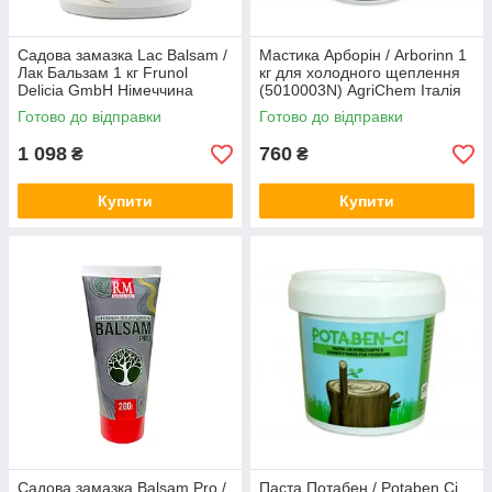
Садова замазка Lac Balsam /
Мастика Арборін / Arborinn 1
Лак Бальзам 1 кг Frunol
кг для холодного щеплення
Delicia GmbH Німеччина
(5010003N) AgriChem Італія
Готово до відправки
Готово до відправки
1 098
760
₴
₴
Купити
Купити
Садова замазка Balsam Pro /
Паста Потабен / Potaben Ci