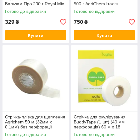
Бальзам Про 200 г Royal Mix
500 г AgriChem Італія
Готово до відправки
Готово до відправки
329
750
₴
₴
Купити
Купити
Стрічка-плівка для щеплення
Стрічка для окулірування
Agrichem 50 м (32мм х
BuddyTape (1 шт) (40 мм
0.1мм) без перфорації
перфорація) 60 м х 18
(самоклейна) (4980005N)
мм (1500 шт) BT60-40/18
Готово до відправки
Готово до відправки
Італія
Aglis​​​​​​​ Японія