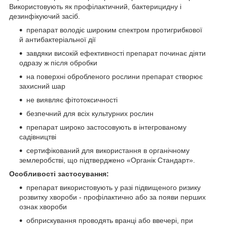
Використовують як профілактичний, бактерицидну і
дезинфікуючий засіб.
препарат володіє широким спектром протигрибкової
й антибактеріальної дії
завдяки високій ефективності препарат починає діяти
одразу ж після обробки
на поверхні обробленого рослини препарат створює
захисний шар
не виявляє фітотоксичності
безпечний для всіх культурних рослин
препарат широко застосовують в інтегрованому
садівництві
сертифікований для використання в органічному
землеробстві, що підтверджено «Органік Стандарт».
Особливості застосування:
препарат використовують у разі підвищеного ризику
розвитку хвороби - профілактично або за появи перших
ознак хвороби
обприскування проводять вранці або ввечері, при