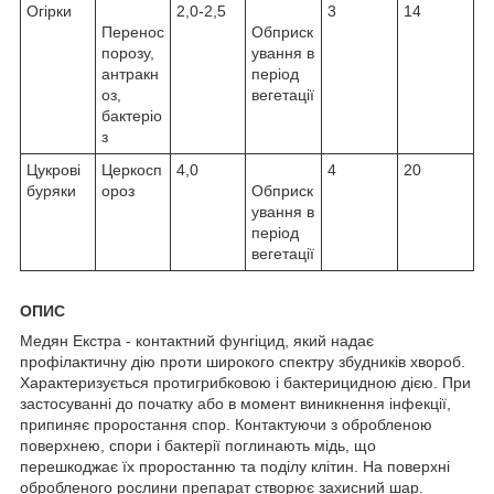
Огірки
2,0-2,5
3
14
Перенос
Обприск
порозу,
ування в
антракн
період
оз,
вегетації
бактеріо
з
Цукрові
Церкосп
4,0
4
20
буряки
ороз
Обприск
ування в
період
вегетації
ОПИС
Медян Екстра - контактний фунгіцид, який надає
профілактичну дію проти широкого спектру збудників хвороб.
Характеризується протигрибковою і бактерицидною дією. При
застосуванні до початку або в момент виникнення інфекції,
припиняє проростання спор. Контактуючи з обробленою
поверхнею, спори і бактерії поглинають мідь, що
перешкоджає їх проростанню та поділу клітин. На поверхні
обробленого рослини препарат створює захисний шар.