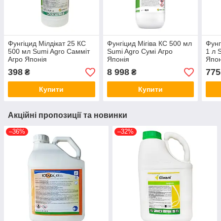
Фунгіцид Мілдікат 25 КС
Фунгіцид Мігіва КС 500 мл
Фунг
500 мл Sumi Agro Самміт
Sumi Agro Сумі Агро
1 л 
Агро Японія
Японія
Япон
398
8 998
775
₴
₴
Купити
Купити
Акційні пропозиції та новинки
–36%
–32%