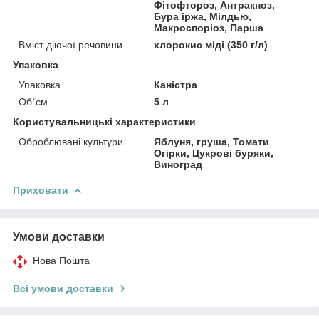
Фітофтороз, Антракноз,
Бура іржа, Мілдью,
Макроспоріоз, Парша
Вміст діючої речовини
хлорокис міді (350 г/л)
Упаковка
Упаковка
Каністра
Об`єм
5 л
Користувальницькі характеристики
Оброблювані культури
Яблуня, груша, Томати
Огірки, Цукрові буряки,
Виноград
Приховати
Умови доставки
Нова Пошта
Всі умови доставки