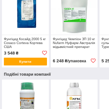
Фунгіцид Косайд 2000 5 кг
Фунгіцид Чемпіон ЗП 10 кг
Фунг
Cosaco Corteva Кортева
Nufarm Нуфарм Австралія
суль
США
мідьвмістний препарат
Туре
3 548
₴
6 248
5 2
₴/упаковка
Купити
Подібні товари компанії