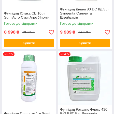
Фунгіцид Діналі 90 DC КД 5 л
Фунгіцид Ютака СЕ 10 л
Syngenta Сингента
SumiAgro Сумі Агро Японія
Швейцарія
Готово до відправки
Готово до відправки
8 998
9 989
₴
₴
13 985 ₴
14 659 ₴
Купити
Купити
–27%
–24%
Фунгіцид Рекванс Флекс 430
Фунгіцид Парад кс 1 л Sumi
WG ВРГ 5 кг Syngenta