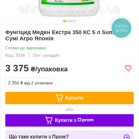
КНОПКА
ЗВ'ЯЗКУ
Фунгіцид Медян Екстра 350 КС 5 л SumiAgro
Сумі Агро Японія
Готово до відправки
Код: 3036
Опт і роздріб
3 375
₴/упаковка
3 350 ₴
від 2 упаковок
Купити
або
Купити з
Що таке купити з Пром?