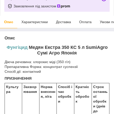
Замовлення під захистом
Опис
Характеристики
Доставка
Оплата
Умови п
Опис
Фунгіцид
Медян Екстра 350 КС 5 л SumiAgro
Сумі Агро Японія
Діюча речовина: хлорокис міді (350 г/л)
Препаративна Форма: концентрат суспензії
Спосіб дії: контактний
ПРИЗНАЧЕННЯ
Культу
Захвор
Норма
Спосіб і
Кратніс
Строк
ра
ювання
внесенн
час
ть
останнь
я, л/га
обробк
обробо
ої
и
к
обробк
и (днів
до