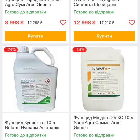
Agro Сумі Агро Японія
Сингента Швейцарія
Готово до відправки
Готово до відправки
8 998
12 998
₴
₴
12 298 ₴
17 210 ₴
Купити
Купити
–24%
–19%
Фунгіцид Мілдікат 25 КС 10 л
Фунгіцид Купроксат 10 л
Sumi Agro Самміт Агро
Nufarm Нуфарм Австралія
Японія
Готово до відправки
Готово до відправки