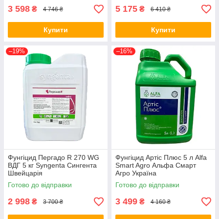
3 598
5 175
₴
₴
4 746 ₴
6 410 ₴
Купити
Купити
–19%
–16%
Фунгіцид Пергадо R 270 WG
Фунгіцид Артіс Плюс 5 л Alfa
ВДГ 5 кг Syngenta Сингента
Smart Agro Альфа Смарт
Швейцарія
Агро Україна
Готово до відправки
Готово до відправки
2 998
3 499
₴
₴
3 700 ₴
4 160 ₴