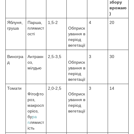
збору
врожаю
)
Яблуня,
Парша,
1,5-2
4
20
груша
плямист
Обприск
ості
ування в
період
вегетації
Виногра
Антракн
2,5-3,5
3
30
д
оз,
Обприск
мілдью
ування в
період
вегетації
Томати
2,0-2,5
3
14
Фітофто
Обприск
роз,
ування в
макросп
період
оріоз,
вегетації
бу
ра
п
лямист
ість