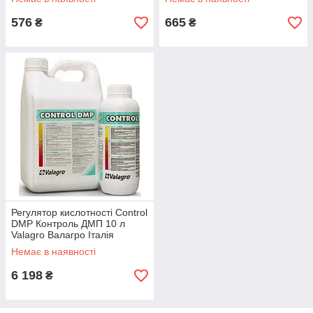
576
665
₴
₴
Регулятор кислотності Control
DMP Контроль ДМП 10 л
Valagro Валагро Італія
Немає в наявності
6 198
₴