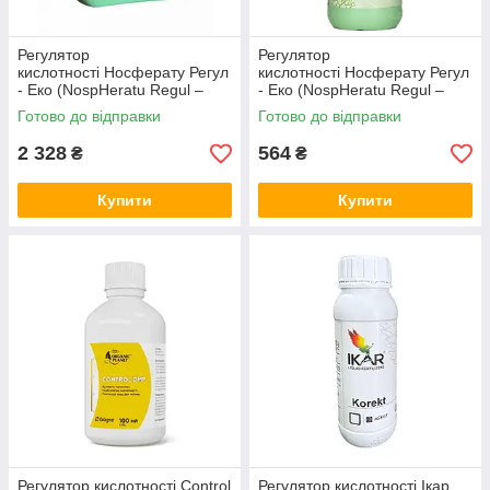
Регулятор
Регулятор
кислотності Носферату Регул
кислотності Носферату Регул
- Еко (NospHeratu Regul –
- Еко (NospHeratu Regul –
Eco) 5 л Вітера Atlantica
Eco) 1 л Вітера Atlantica
Готово до відправки
Готово до відправки
Іспанія
Іспанія
2 328
564
₴
₴
Купити
Купити
Регулятор кислотності Control
Регулятор кислотності Ікар