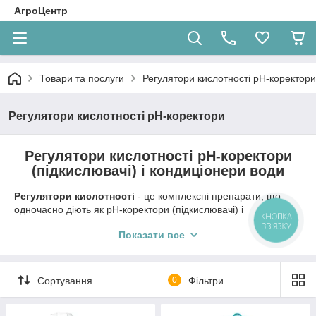
АгроЦентр
Товари та послуги
Регулятори кислотності pН-коректори
Регулятори кислотності pН-коректори
Регулятори кислотності pН-коректори
(підкислювачі) і кондиціонери води
Регулятори кислотності
- це комплексні препарати, що
одночасно діють як рН-коректори (підкислювачі) і
КНОПКА
кондиціонери води, які застосовуються для приготування
ЗВ'ЯЗКУ
Показати все
робочих розчинів пестицидів та агрохімікатів
Особливості застосування регуляторів кислотності :
знижує, контролює рН робочого розчину;
Сортування
0
Фільтри
запобігає лужному гідролізу діючих речовин;
підвищує розчинність пестицидів та агрохімікатів;