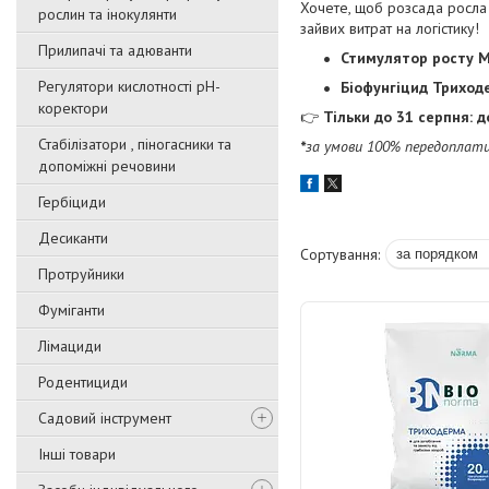
Хочете, щоб розсада росла
рослин та інокулянти
зайвих витрат на логістику!
Прилипачі та адюванти
Стимулятор росту М
Регулятори кислотності pН-
Біофунгіцид
Триход
коректори
👉
Тільки до 31 серпня: 
Стабілізатори , піногасники та
*
за умови 100% передоплати
допоміжні речовини
Гербіциди
Десиканти
Протруйники
Фуміганти
Лімациди
Родентициди
Садовий інструмент
Інші товари