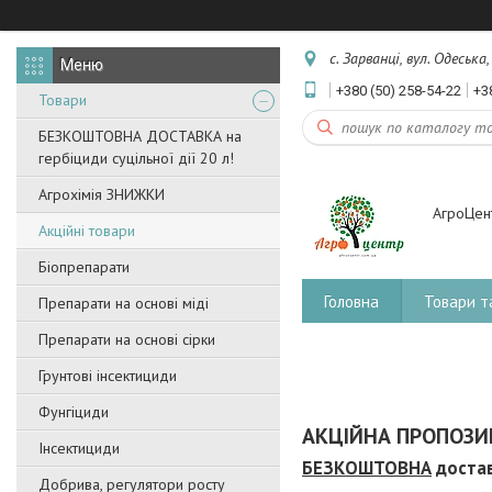
с. Зарванці, вул. Одеська
+380 (50) 258-54-22
+3
Товари
БЕЗКОШТОВНА ДОСТАВКА на
гербіциди суцільної дії 20 л!
Агрохімія ЗНИЖКИ
АгроЦен
Акційні товари
Біопрепарати
Головна
Товари т
Препарати на основі міді
Препарати на основі сірки
Грунтові інсектициди
Фунгіциди
АКЦІЙНА ПРОПОЗИЦ
Інсектициди
БЕЗКОШТОВНА
достав
Добрива, регулятори росту