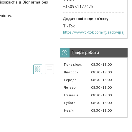
іозахист від
Bionorma
без
+380981177425
нітету.
TikTok
https://www.tiktok.com/@sadovijraj
Графік роботи
Понеділок
08:30
18:00
Вівторок
08:30
18:00
Середа
08:30
18:00
Четвер
08:30
18:00
Пʼятниця
08:30
18:00
Субота
08:30
18:00
Неділя
08:30
18:00