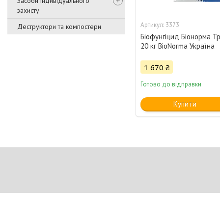
Засоби індивідуального
захисту
3373
Деструктори та компостери
Біофунгіцид Біонорма 
20 кг BioNorma Україна
1 670 ₴
Готово до відправки
Купити