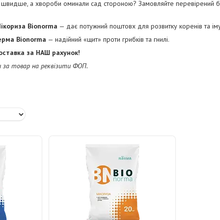
 швидше, а хвороби оминали сад стороною? Замовляйте перевірений б
ікориза
Bionorma
— дає потужний поштовх для розвитку коренів та іму
ерма
Bionorma
— надійний «щит» проти грибків та гнилі.
доставка за НАШ рахунок!
 за товар на реквізити ФОП.