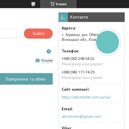
Кошик
Контакти
Знайти
с. Зарванці, вул. Одеська, 2
Вінницька обл., Київ, Україна
КНОПКА
ЗВ'ЯЗКУ
+380 (50) 258-54-22
Кошик
Менеджер-консультант
+380 (98) 117-74-25
Менеджер-консультант
Повернення та обмін
https://ahrotsentr.com.ua/ua/
ahrotsentr@gmail.com