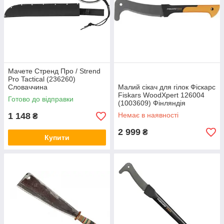
На що звертати увагу тим, хто вибирає мачете
При виборі мачете як робочого інструменту, який
повинен реально полегшити працю мандрівника або рибалки
та не бажає обтяжувати себе зайвим вантажем у вигляді
ножів, пили і сокири, мають значення такі моменти:
масивність і вага виробу;
Мачете Стренд Про / Strend
довжина клинка і рукояті;
Pro Tactical (236260)
твердість сталі;
Словаччина
Малий сікач для гілок Фіскарс
Fiskars WoodXpert 126004
Готово до відправки
рубаюча здатність і стійкість до ударних
(1003609) Фінляндія
навантажень;
1 148
Немає в наявності
₴
форма і міцність рукояті, а також можливість її
2 999
фіксації.
₴
Купити
Рішення, яке мачете вибрати, приймається також у
залежності від планованого обсягу робіт з ним. Наприклад з
рішенням більшості дрібних господарських завдань
прекрасно впораються легкі мачете . Такий клинок ідеальний
в поході, а якщо він затупиться, його елементарно можна
заточити. Для серйозного навантаження краще взяти більш
важкий і масивний тесак з товстим обухом. Бажано, щоб кут
заточки у нього був наближений до кута заточування сокири,
тоді рубати і різати без заточування він зможе максимально.