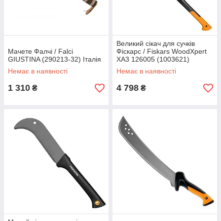
Великий сікач для сучків
Мачете Фалчі / Falci
Фіскарс / Fiskars WoodXpert
GIUSTINA (290213-32) Італія
XA3 126005 (1003621)
Фінляндія
Немає в наявності
Немає в наявності
1 310
4 798
₴
₴