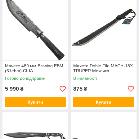
походів в лісах, та й в побутових справах по господарству . З
нею і дров можна нарубати, і гілок для побудови куреня. На
практиці легкі мачете впораються далеко не з усіма
завданнями, які під силу сокирі. Наприклад, якщо вам
потрібно облаштувати тимчасове житло для ночівлі, рубка
жердин за допомогою екзотичного тесака відніме у вас всі
сили і час. А ось для любителів рибної ловлі та полювання
саме цей інструмент підходить просто ідеально, оскільки
дозволяє з легкістю:
прорубати прохід в чагарнику;
Мачете 489 мм Estwing EBM
Мачете Doble Filo MACH-18X
очистити ділянку для риболовлі від очерету;
(61ebm) США
TRUPER Мексика
спорудити скрадок;
Готово до відправки
В наявності
обробити рибу або іншу спійману здобич;
5 990
875
₴
₴
нарубати невеликих гілок для багаття і т. д.
Вибір конкретного типу мачете слід здійснювати, виходячи з
Купити
Купити
особливостей місцевості, в якій буде використовуватися ніж.
Взагалі, при нетривалих вилазках на природу сучасні
мачете - універсальні інструменти, здатні замінити і легкі
ножі, і важкі сокири. Потрібно лише грамотно підібрати
підходящу довжину і товщину клинка, а також визначитися з
максимально зручною рукояткою.