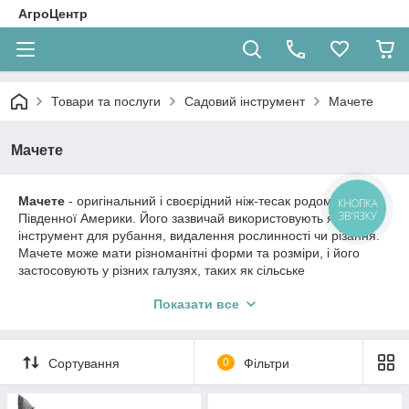
АгроЦентр
Товари та послуги
Садовий інструмент
Мачете
Мачете
Мачете
- оригінальний і своєрідний ніж-тесак родом з
КНОПКА
ЗВ'ЯЗКУ
Південної Америки. Його зазвичай використовують як
інструмент для рубання, видалення рослинності чи різання.
Мачете може мати різноманітні форми та розміри, і його
застосовують у різних галузях, таких як сільське
господарство, лісозаготівля, а також як знаряддя для
Показати все
самооборони.Він має універсальні властивості і користується
завидною популярністю в усьому світі.
Історично мачете застосовувався, в першу чергу, як
ефективне сільськогосподарське знаряддя - з його
Сортування
0
Фільтри
допомогою рубали тверді ліани і стебла очерету.
В наших широтах мачете є кращим помічником під час