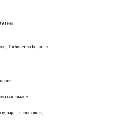
раїна
num, Trichoderma lignorum,
коративні.
ьним матеріалом
зу, парші, чорної ніжки,