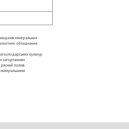
зкидачів мінеральних
нологічне обладнання
ькогосподарських культур
м загортанням.
 рясний полив.
 мінеральними