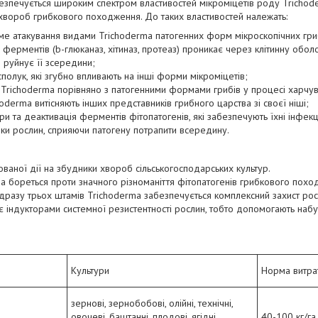
езпечується широким спектром властивостей мікроміцетів роду Trichode
хвороб грибкового походження. До таких властивостей належать:
ме атакування видами Trichoderma патогенних форм мікроскопічних гриб
 ферментів (b-глюканаз, хітиназ, протеаз) проникає через клітинну оболо
ю руйнує її зсередини;
сполук, які згубно впливають на інші форми мікроміцетів;
 Trichoderma порівняно з патогенними формами грибів у процесі харчу
odermа витісняють інших представників грибного царства зі своєї ніші;
 та деактивація ферментів фітопатогенів, які забезпечують їхні інфекц
інки рослин, сприяючи патогену потрапити всередину.
ваної дії на збудники хвороб сільськогосподарських культур.
бореться проти значного різноманіття фітопатогенів грибкового похо
 одразу трьох штамів Trichoderma забезпечується комплексний захист рос
 індукторами системної резистентності рослин, тобто допомогають набут
Культури
Норма витра
зернові, зернобобові, олійні, технічні,
овочеві, баштанні, плодові, ягідні,
40-100 кг/га