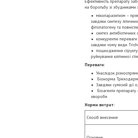
Ефективність препарату заб
на боротьбу зі збудниками 
мікопаразитизм – пря
завдяки синтезу літичних
фітопатогену та повніст
синтез антибіотичних 
конкурентні переваги
завдяки чому види Trich
пошкодження структури
руйнування клітинної ст
Переваги:
Унаслідок різноспрямо
Біонорма Триходерма 
Завдяки сумісній дії
Біоагенти препарату є
хвороби
Норми витрат:
Спосіб внесення
Основне