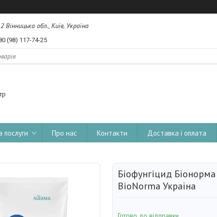
, 2 Вінницька обл., Київ, Україна
80 (98) 117-74-25
тр
а послуги
Про нас
Контакти
Доставка і оплата
Біофунгіцид Біонорма
BioNorma Україна
Готово до відправки