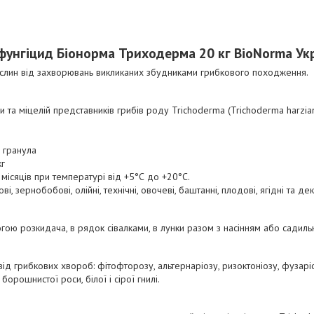
фунгіцид Біонорма Триходерма 20 кг BioNorma Ук
ослин від захворювань викликаних збудниками грибкового походження.
 та міцелій представників грибів роду Trichoderma (Trichoderma harzia
 гранула
кг
 місяців при температурі від +5°С до +20°С.
ові, зернобобові, олійні, технічні, овочеві, баштанні, плодові, ягідні та де
гою розкидача, в рядок сівалками, в лунки разом з насінням або садил
від грибкових хвороб: фітофторозу, альтернаріозу, ризоктоніозу, фузаріо
орошнистої роси, білої і сірої гнилі.