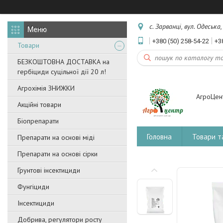
с. Зарванці, вул. Одеська
+380 (50) 258-54-22
+3
Товари
БЕЗКОШТОВНА ДОСТАВКА на
гербіциди суцільної дії 20 л!
Агрохімія ЗНИЖКИ
АгроЦен
Акційні товари
Біопрепарати
Головна
Товари т
Препарати на основі міді
Препарати на основі сірки
Грунтові інсектициди
Фунгіциди
Інсектициди
Добрива, регулятори росту