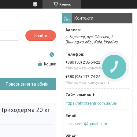
Кошик
Контакти
Знайти
с. Зарванці, вул. Одеська, 2
Вінницька обл., Київ, Україна
+380 (50) 258-54-22
Кошик
КНОПКА
Менеджер-консультант
ЗВ'ЯЗКУ
+380 (98) 117-74-25
Менеджер-консультант
Повернення та обмін
https://ahrotsentr.com.ua/ua/
 Триходерма 20 кг
ahrotsentr@gmail.com