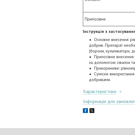
Припосівне
Інструкція з застосування
Основне внесення: рі
добрив. Препарат необх
(борони, культиватори, ди
Припосівне внесення: 
за допомогою сівалок та
Прикориневе: рівномір
Сумісне використання
добривами.
Характеристики
Інформація для замовле