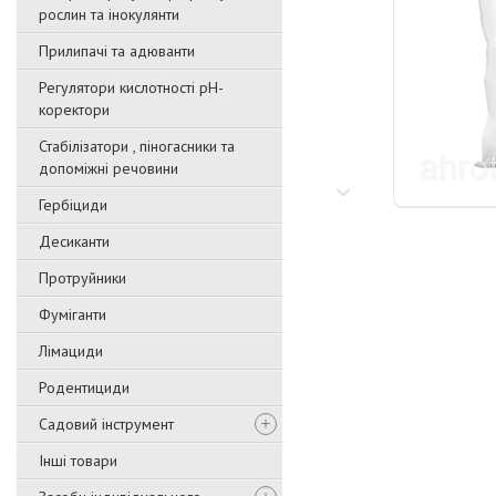
рослин та інокулянти
Прилипачі та адюванти
Регулятори кислотності pН-
коректори
Стабілізатори , піногасники та
допоміжні речовини
Гербіциди
Десиканти
Протруйники
Фуміганти
Лімациди
Родентициди
Садовий інструмент
Інші товари