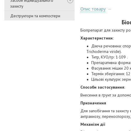
Засоби індивідуального
захисту
Опис товару
Деструктори та компостери
Біо
Біопрепарат для захисту р
Характеристики:
Діюча речовина: спори
Trichoderma viride).
Титр, КУО/гр: 1·109 .
Препаративна форма:
Фасування: мішки 20 
Термін зберігання: 12
Цільові культури: зерн
Способи застосування
:
Внесення в ґрунт за допомо
Призначення
Для запобігання та захисту 
антракнозу, переноспорозу, б
Механізм дії