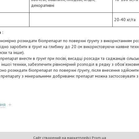
декоративні
20-40 кг/га
 :
вномірно розкидати біопрепарат по поверхні ґрунту з використанням ро
ідно заробити в ґрунт на глибину до 20 см використовуючи наявне тех
ски та інше).
препарат внести в ґрунт при посіві, висадці розсади та саджанців сільс
 іншої техніки, забезпечити рівномірний розподіл в рядку з обов’язкови
но розкидати біопрепарат по поверхні ґрунту, після внесення здійснити
 препарату з мінеральними добривами: препарат можна застосовувати з
ння
Сайт створений на маркетплейсі
Prom.ua