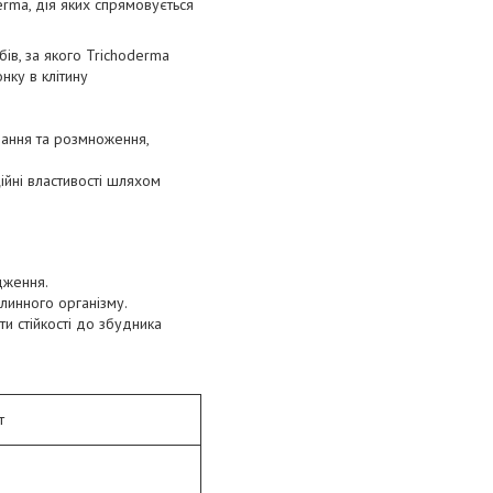
rma, дія яких спрямовується
ів, за якого Trichoderma
нку в клітину
вання та розмноження,
ійні властивості шляхом
дження.
линного організму.
и стійкості до збудника
т