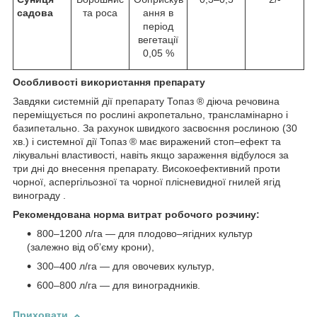
садова
та роса
ання в
період
вегетації
0,05 %
Особливості використання препарату
Завдяки системній дії препарату Топаз ® діюча речовина
переміщується по рослині акропетально, трансламінарно і
базипетально. За рахунок швидкого засвоєння рослиною (30
хв.) і системної дії Топаз ® має виражений стоп–ефект та
лікувальні властивості, навіть якщо зараження відбулося за
три дні до внесення препарату. Високоефективний проти
чорної, аспергільозної та чорної плісневидної гнилей ягід
винограду .
Рекомендована норма витрат робочого розчину:
800–1200 л/га — для плодово–ягідних культур
(залежно від об’єму крони),
300–400 л/га — для овочевих культур,
600–800 л/га — для виноградників.
Приховати