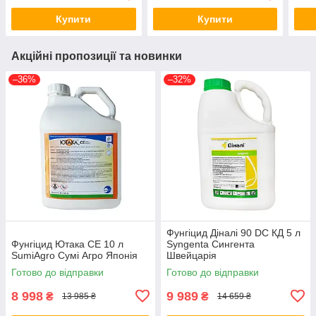
Купити
Купити
Акційні пропозиції та новинки
–36%
–32%
Фунгіцид Діналі 90 DC КД 5 л
Фунгіцид Ютака СЕ 10 л
Syngenta Сингента
SumiAgro Сумі Агро Японія
Швейцарія
Готово до відправки
Готово до відправки
8 998
9 989
₴
₴
13 985 ₴
14 659 ₴