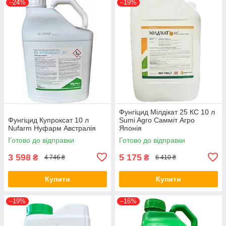
–24%
–19%
Фунгіцид Мілдікат 25 КС 10 л
Фунгіцид Купроксат 10 л
Sumi Agro Самміт Агро
Nufarm Нуфарм Австралія
Японія
Готово до відправки
Готово до відправки
3 598
5 175
₴
₴
4 746 ₴
6 410 ₴
Купити
Купити
–19%
–16%