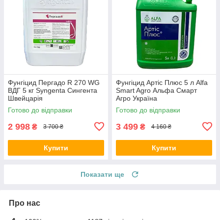
Фунгіцид Пергадо R 270 WG
Фунгіцид Артіс Плюс 5 л Alfa
ВДГ 5 кг Syngenta Сингента
Smart Agro Альфа Смарт
Швейцарія
Агро Україна
Готово до відправки
Готово до відправки
2 998
3 499
₴
₴
3 700 ₴
4 160 ₴
Купити
Купити
Показати ще
Про нас