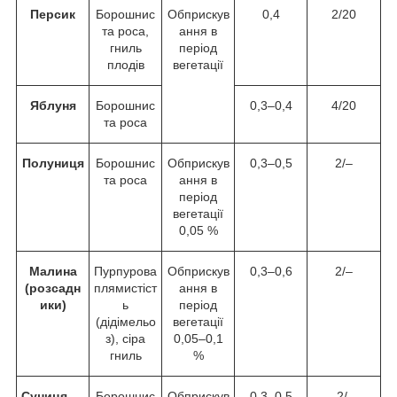
Персик
Борошнис
Обприскув
0,4
2/20
та роса,
ання в
гниль
період
плодів
вегетації
Яблуня
Борошнис
0,3–0,4
4/20
та роса
Полуниця
Борошнис
Обприскув
0,3–0,5
2/–
та роса
ання в
період
вегетації
0,05 %
Малина
Пурпурова
Обприскув
0,3–0,6
2/–
(розсадн
плямистіст
ання в
ики)
ь
період
(дідімельо
вегетації
з), сіра
0,05–0,1
гниль
%
Суниця
Борошнис
Обприскув
0,3–0,5
2/-