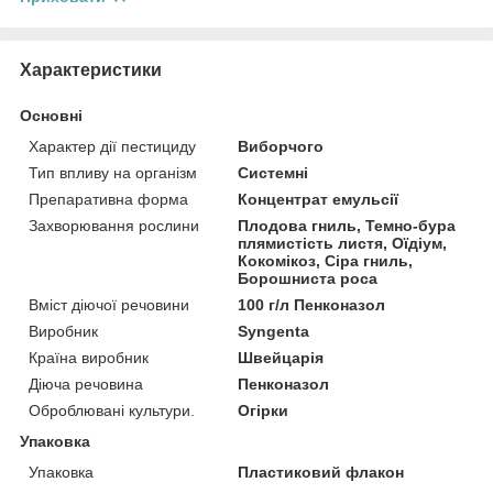
Характеристики
Основні
Характер дії пестициду
Виборчого
Тип впливу на організм
Системні
Препаративна форма
Концентрат емульсії
Захворювання рослини
Плодова гниль, Темно-бура
плямистість листя, Оїдіум,
Кокомікоз, Сіра гниль,
Борошниста роса
Вміст діючої речовини
100 г/л Пенконазол
Виробник
Syngenta
Країна виробник
Швейцарія
Діюча речовина
Пенконазол
Оброблювані культури.
Огірки
Упаковка
Упаковка
Пластиковий флакон