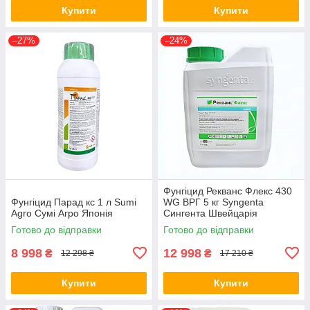
Купити
Купити
–27%
–24%
Фунгіцид Рекванс Флекс 430
Фунгіцид Парад кс 1 л Sumi
WG ВРГ 5 кг Syngenta
Agro Сумі Агро Японія
Сингента Швейцарія
Готово до відправки
Готово до відправки
8 998
12 998
₴
₴
12 298 ₴
17 210 ₴
Купити
Купити