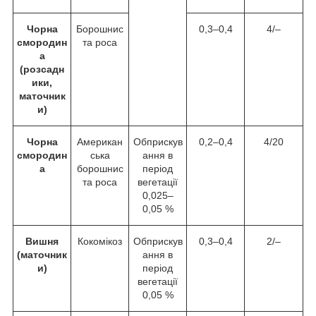
Чорна
Борошнис
0,3–0,4
4/–
смородин
та роса
а
(розсадн
ики,
маточник
и)
Чорна
Американ
Обприскув
0,2–0,4
4/20
смородин
ська
ання в
а
борошнис
період
та роса
вегетації
0,025–
0,05 %
Вишня
Кокомікоз
Обприскув
0,3–0,4
2/–
(маточник
ання в
и)
період
вегетації
0,05 %