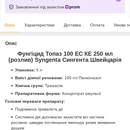
Замовлення під захистом
Опис
Характеристики
Доставка
Оплата
Умови п
Опис
Фунгіцид Топаз 100 ЕС КЕ 250 мл
(розлив) Syngenta Сингента Швейцарія
Упаковка:
5 л
Вміст діючої речовини:
100 г/л
Пенконазол
Хімічна група:
Триазоли
Препаративна форма:
Концентрат емульсії
Головні переваги препарату:
Подовжена тривалість дії
Системна дія допомагає захистити всі частини
рослини: швидке поглинання зменшує ризик змивання
дощем