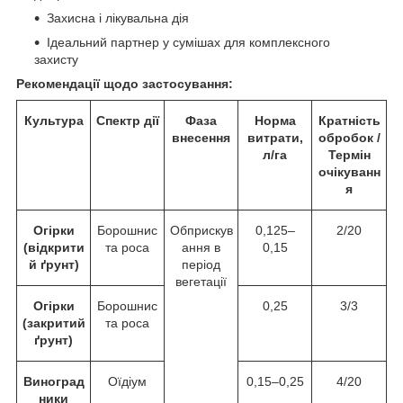
Захисна і лікувальна дія
Ідеальний партнер у сумішах для комплексного
захисту
Рекомендації щодо застосування
:
Культура
Спектр дії
Фаза
Норма
Кратність
внесення
витрати,
обробок /
л/га
Термін
очікуванн
я
Огірки
Борошнис
Обприскув
0,125–
2/20
(відкрити
та роса
ання в
0,15
й ґрунт)
період
вегетації
Огірки
Борошнис
0,25
3/3
(закритий
та роса
ґрунт)
Виноград
Оїдіум
0,15–0,25
4/20
ники