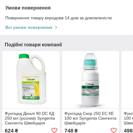
Умови повернення
Повернення товару впродовж 14 днів за домовленістю
Всі умови повернення
Подібні товари компанії
Фунгіцид Діналі 90 DC КД
Фунгіцид Скор 250 ЕС КЕ
Фунг
250 мл (розлив) Syngenta
100 мл Syngenta Сингента
100 
Сингента Швейцарія
Швейцарія
Шве
624
748
498
₴
₴