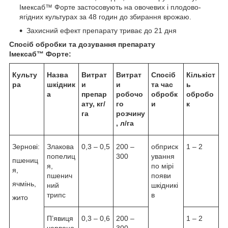
Імексаб™ Форте застосовують на овочевих і плодово-
ягідних культурах за 48 годин до збирання врожаю.
Захисний ефект препарату триває до 21 дня
Спосіб обробки та дозування препарату
Імексаб™ Форте:
Культу
Назва
Витрат
Витрат
Спосіб
Кількіст
ра
шкідник
и
и
та час
ь
а
препар
робочо
обробк
обробо
ату, кг/
го
и
к
га
розчину
, л/га
Зернові:
Злакова
0,3 – 0,5
200 –
обприск
1 – 2
попелиц
300
ування
пшениц
я,
по мірі
я,
пшенич
появи
ячмінь,
ний
шкідникі
трипс
в
жито
П’явиця
0,3 – 0,6
200 –
1 – 2