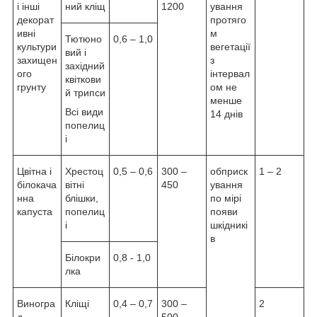
і інші
ний кліщ
1200
ування
декорат
протяго
ивні
м
Тютюно
0,6 – 1,0
культури
вегетації
вий і
захищен
з
західний
ого
інтервал
квіткови
грунту
ом не
й трипси
менше
Всі види
14 днів
попелиц
і
Цвітна і
Хрестоц
0,5 – 0,6
300 –
обприск
1 – 2
білокача
вітні
450
ування
нна
блішки,
по мірі
капуста
попелиц
появи
і
шкідникі
в
Білокри
0,8 - 1,0
лка
Виногра
Кліщі
0,4 – 0,7
300 –
2