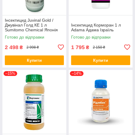
Інсектицид Juvinal Gold /
Джувінал Голд КЕ 1 л
Інсектицид Корморан 1 л
Sumitomo Chemical Японія
Аdama Адама Ізраїль
Готово до відправки
Готово до відправки
2 498
1 795
₴
₴
2 998 ₴
2 150 ₴
Купити
Купити
–15%
–14%