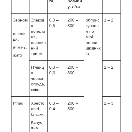
га
розчин
у, л/га
Зернові
Злаков
0,3 –
200 –
обприс
1 – 2
:
а
0,5
300
куванн
попели
я по
пшени
ця,
мірі
ця,
пшенич
появи
ячмінь,
ний
шкідник
трипс
ів
жито
П’явиц
0,3 –
200 –
1 – 2
я
0,6
300
червон
огруда,
кліщі
Ріпак
Хресто
0,3 –
200 –
2 – 3
цвіті
0,4
300
блішки,
Капуст
яна