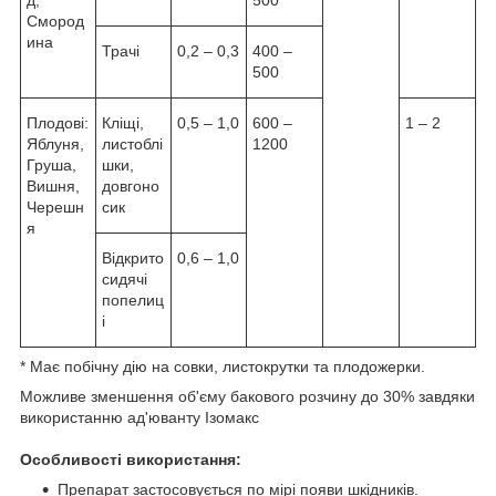
д,
500
Смород
ина
Трачі
0,2 – 0,3
400 –
500
Плодові:
Кліщі,
0,5 – 1,0
600 –
1 – 2
Яблуня,
листоблі
1200
Груша,
шки,
Вишня,
довгоно
Черешн
сик
я
Відкрито
0,6 – 1,0
сидячі
попелиц
і
* Має побічну дію на совки, листокрутки та плодожерки.
Можливе зменшення об'єму бакового розчину до 30% завдяки
використанню ад'юванту Ізомакс
Особливості використання:
Препарат застосовується по мірі появи шкідників.