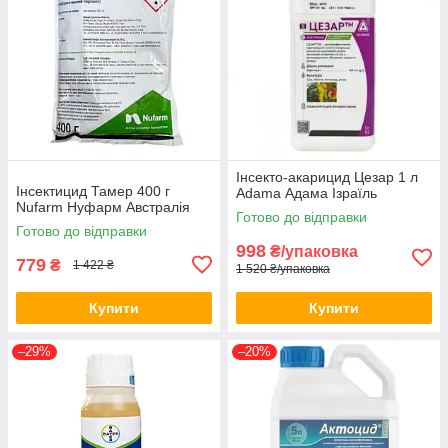
Інсекто-акарицид Цезар 1 л
Інсектицид Тамер 400 г
Adama Адама Ізраїль
Nufarm Нуфарм Австралія
Готово до відправки
Готово до відправки
998
₴/упаковка
779
₴
1 422 ₴
1 520 ₴/упаковка
Купити
Купити
–29%
–20%