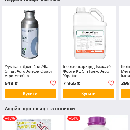
Фумігант Джин 1 кг Alfa
Інсектоакарицид Імексаб
Біоі
Smart Agro Альфа Смарт
Форте КЕ 5 л Імекс Агро
Мета
Агро Україна
Україна
Імек
548
7 965
398
₴
₴
Купити
Купити
Акційні пропозиції та новинки
–45%
–34%