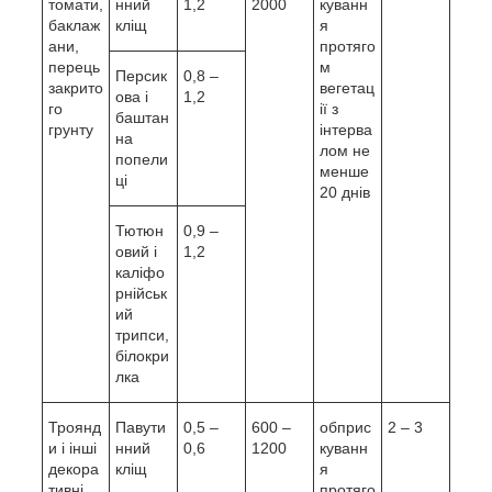
томати,
нний
1,2
2000
куванн
баклаж
кліщ
я
ани,
протяго
перець
м
Персик
0,8 –
закрито
вегетац
ова і
1,2
го
ії з
баштан
грунту
інтерва
на
лом не
попели
менше
ці
20 днів
Тютюн
0,9 –
овий і
1,2
каліфо
рнійськ
ий
трипси,
білокри
лка
Троянд
Павути
0,5 –
600 –
обприс
2 – 3
и і інші
нний
0,6
1200
куванн
декора
кліщ
я
тивні
протяго