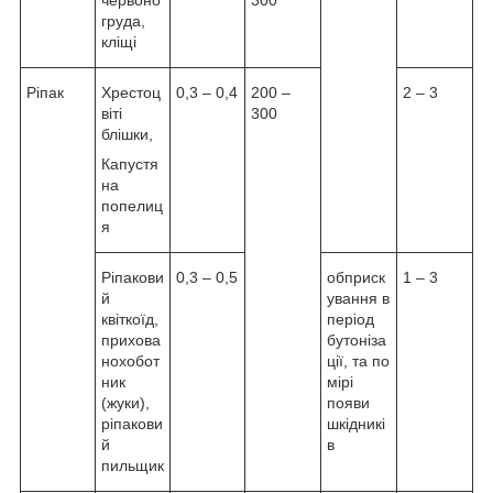
червоно
300
груда,
кліщі
Ріпак
Хрестоц
0,3 – 0,4
200 –
2 – 3
віті
300
блішки,
Капустя
на
попелиц
я
Ріпакови
0,3 – 0,5
обприск
1 – 3
й
ування в
квіткоїд,
період
прихова
бутоніза
нохобот
ції, та по
ник
мірі
(жуки),
появи
ріпакови
шкідникі
й
в
пильщик