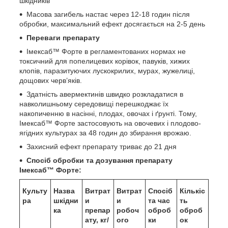
шкідників
Масова загибель настає через 12-18 годин після
обробки, максимальний ефект досягається на 2-5 день
Переваги препарату
Імексаб™ Форте в регламентованих нормах не
токсичний для попелицевих корівок, павуків, хижих
клопів, паразитуючих лускокрилих, мурах, жужелиці,
дощових черв’яків.
Здатність авермектинів швидко розкладатися в
навколишньому середовищі перешкоджає їх
накопиченню в насінні, плодах, овочах і ґрунті. Тому,
Імексаб™ Форте застосовують на овочевих і плодово-
ягідних культурах за 48 годин до збирання врожаю.
Захисний ефект препарату триває до 21 дня
Спосіб обробки та дозування препарату
Імексаб™ Форте:
Культу
Назва
Витрат
Витрат
Спосіб
Кількіс
ра
шкідни
и
и
та час
ть
ка
препар
робоч
оброб
оброб
ату, кг/
ого
ки
ок