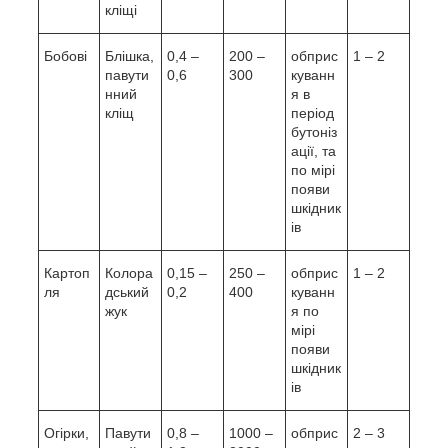
кліщі
Бобові
Блішка,
0,4 –
200 –
обприс
1 – 2
павути
0,6
300
куванн
нний
я в
кліщ
період
бутоніз
ації, та
по мірі
появи
шкідник
ів
Картоп
Колора
0,15 –
250 –
обприс
1 – 2
ля
дський
0,2
400
куванн
жук
я по
мірі
появи
шкідник
ів
Огірки,
Павути
0,8 –
1000 –
обприс
2 – 3