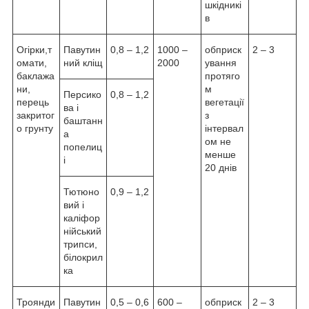
шкідникі
в
Огірки,т
Павутин
0,8 – 1,2
1000 –
обприск
2 – 3
омати,
ний кліщ
2000
ування
баклажа
протяго
ни,
м
Персико
0,8 – 1,2
перець
вегетації
ва і
закритог
з
баштанн
о грунту
інтервал
а
ом не
попелиц
менше
і
20 днів
Тютюно
0,9 – 1,2
вий і
каліфор
нійський
трипси,
білокрил
ка
Троянди
Павутин
0,5 – 0,6
600 –
обприск
2 – 3