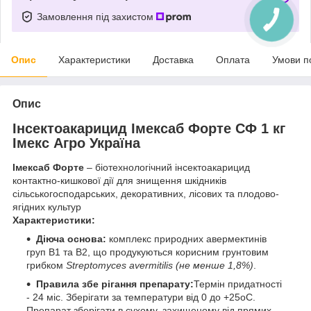
Замовлення під захистом
Опис
Характеристики
Доставка
Оплата
Умови п
Опис
Інсектоакарицид Імексаб Форте СФ 1 кг
Імекс Агро Україна
Імексаб Форте
– біотехнологічний інсектоакарицид
контактно-кишкової дії для знищення шкідників
сільськогосподарських, декоративних, лісових та плодово-
ягідних культур
Характеристики:
Діюча основа:
комплекс природних авермектинів
груп В1 та В2, що продукуються корисним грунтовим
грибком
Streptomyces avermitilis (не менше 1,8%)
.
Правила збе рігання препарату:
Термін придатності
- 24 міс. Зберігати за температури від 0 до +25
о
С.
Препарат зберігати в сухому, захищеному від прямих