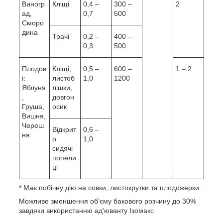
Виногр
Кліщі
0,4 –
300 –
2
ад,
0,7
500
Сморо
дина
Трачі
0,2 –
400 –
0,3
500
Плодов
Кліщі,
0,5 –
600 –
1 – 2
і:
листоб
1,0
1200
Яблуня
лішки,
,
довгон
Груша,
осик
Вишня,
Череш
Відкрит
0,6 –
ня
о
1,0
сидячі
попели
ці
* Має побічну дію на совки, листокрутки та плодожерки.
Можливе зменшення об'єму бакового розчину до 30%
завдяки використанню ад'юванту Ізомакс