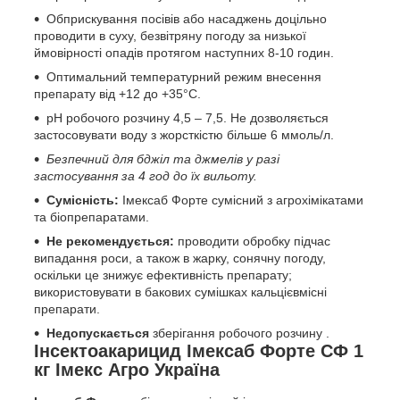
Обприскування посівів або насаджень доцільно
проводити в суху, безвітряну погоду за низької
ймовірності опадів протягом наступних 8-10 годин.
Оптимальний температурний режим внесення
препарату від +12 до +35°С.
рН робочого розчину 4,5 – 7,5. Не дозволяється
застосовувати воду з жорсткістю більше 6 ммоль/л.
Безпечний для бджіл та джмелів у разі
застосування за 4 год до їх вильоту.
Сумісність:
Імексаб Форте сумісний з агрохімікатами
та біопрепаратами.
Не рекомендується:
проводити обробку підчас
випадання роси, а також в жарку, сонячну погоду,
оскільки це знижує ефективність препарату;
використовувати в бакових сумішках кальцієвмісні
препарати.
Недопускається
зберігання робочого розчину .
Інсектоакарицид Імексаб Форте СФ 1
кг Імекс Агро Україна