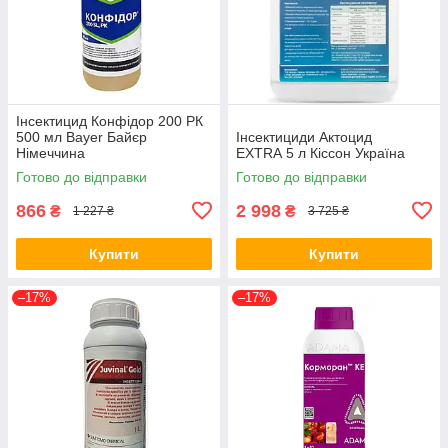
Інсектицид Конфідор 200 РК
500 мл Bayer Байєр
Інсектициди Актоцид
Німеччина
EXTRA 5 л Кіссон Україна
Готово до відправки
Готово до відправки
866
2 998
₴
₴
1 227 ₴
3 725 ₴
Купити
Купити
–17%
–17%