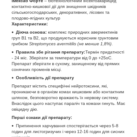
Імексаб Форте
– біотехнологічний інсектоакарицид
контактно-кишкової дії для знищення шкідників
сільськогосподарських, декоративних, лісових та
плодово-ягідних культур
Характеристики:
Діюча основа:
комплекс природних авермектинів
груп В1 та В2, що продукуються корисним грунтовим
грибком
Streptomyces avermitilis (не менше 1,8%)
.
Правила збе рігання препарату:
Термін придатності
- 24 міс. Зберігати за температури від 0 до +25
о
С.
Препарат зберігати в сухому, захищеному від прямих
сонячних променів місці.
Особливість дії препарату
Препарат містить специфічні нейротоксини, які,
проникаючи в організм комах кишковим або контактним
шляхом, безповоротно вражають їх нервову систему.
Внаслідок цього наступає параліч та комахи гинуть. Має
овіцидну дію.
Перші ознаки дії препарату:
Припинення харчування спостерігається через 5-8
годин для листогризучих і через 12-16 годин для сисних