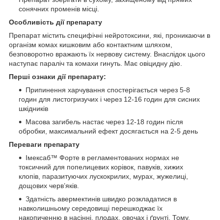
сонячних променів місці.
Особливість дії препарату
Препарат містить специфічні нейротоксини, які, проникаючи в
організм комах кишковим або контактним шляхом,
безповоротно вражають їх нервову систему. Внаслідок цього
наступає параліч та комахи гинуть. Має овіцидну дію.
Перші ознаки дії препарату:
Припинення харчування спостерігається через 5-8
годин для листогризучих і через 12-16 годин для сисних
шкідників
Масова загибель настає через 12-18 годин після
обробки, максимальний ефект досягається на 2-5 день
Переваги препарату
Імексаб™ Форте в регламентованих нормах не
токсичний для попелицевих корівок, павуків, хижих
клопів, паразитуючих лускокрилих, мурах, жужелиці,
дощових черв’яків.
Здатність авермектинів швидко розкладатися в
навколишньому середовищі перешкоджає їх
накопиченню в насінні, плодах, овочах і ґрунті. Тому,