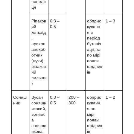
попели
ця
Ріпаков
0,3 –
обприс
1 – 3
ий
0,5
куванн
квіткоїд
я в
,
період
прихов
бутоніз
анохоб
ації, та
отник
по мірі
(жуки),
появи
ріпаков
шкідник
ий
ів
пильщи
к
Соняш
Вусач
0,3 –
200 –
обприс
1 – 2
ник
соняшн
0,5
300
куванн
иковий,
я по
вогнівк
мірі
а
появи
соняшн
шкідник
икова,
ів