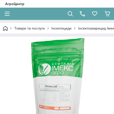
АгроЦентр
Товари та послуги
Інсектициди
Інсектоакарицид Імек