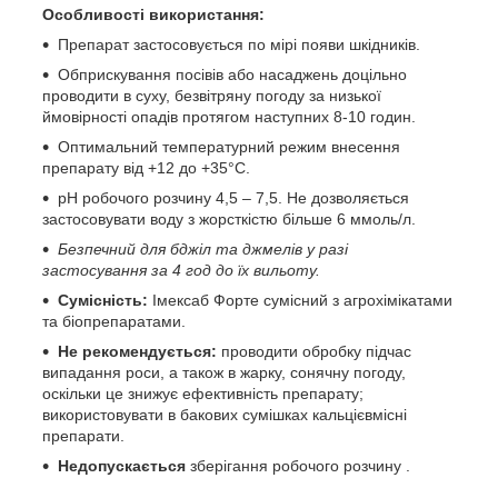
Особливості використання:
Препарат застосовується по мірі появи шкідників.
Обприскування посівів або насаджень доцільно
проводити в суху, безвітряну погоду за низької
ймовірності опадів протягом наступних 8-10 годин.
Оптимальний температурний режим внесення
препарату від +12 до +35°С.
рН робочого розчину 4,5 – 7,5. Не дозволяється
застосовувати воду з жорсткістю більше 6 ммоль/л.
Безпечний для бджіл та джмелів у разі
застосування за 4 год до їх вильоту.
Сумісність:
Імексаб Форте сумісний з агрохімікатами
та біопрепаратами.
Не рекомендується:
проводити обробку підчас
випадання роси, а також в жарку, сонячну погоду,
оскільки це знижує ефективність препарату;
використовувати в бакових сумішках кальцієвмісні
препарати.
Недопускається
зберігання робочого розчину .