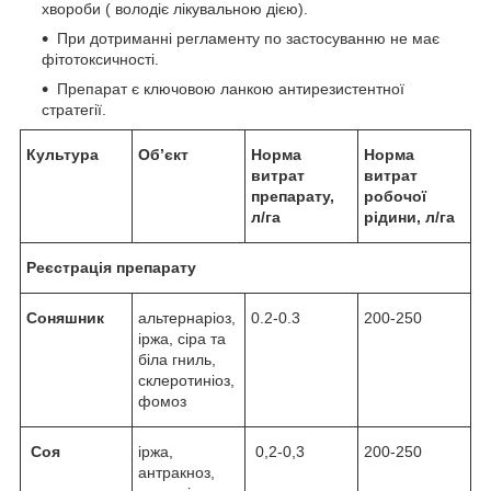
хвороби ( володіє лікувальною дією).
При дотриманні регламенту по застосуванню не має
фітотоксичності.
Препарат є ключовою ланкою антирезистентної
стратегії.
Культура
Об’єкт
Норма
Норма
витрат
витрат
препарату,
робочої
л/га
рідини, л/га
Реєстрація препарату
Соняшник
альтернаріоз,
0.2-0.3
200-250
іржа, сіра та
біла гниль,
склеротиніоз,
фомоз
Соя
іржа,
0,2-0,3
200-250
антракноз,