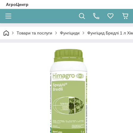
АгроЦентр
Товари та послуги
Фунгіциди
Фунгіцид Бредлі 1 л Хі