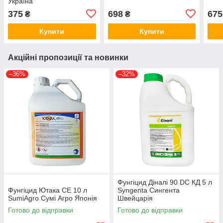
Україна
375
698
675
₴
₴
Купити
Купити
Акційні пропозиції та новинки
–36%
–32%
Фунгіцид Діналі 90 DC КД 5 л
Фунгіцид Ютака СЕ 10 л
Syngenta Сингента
SumiAgro Сумі Агро Японія
Швейцарія
Готово до відправки
Готово до відправки