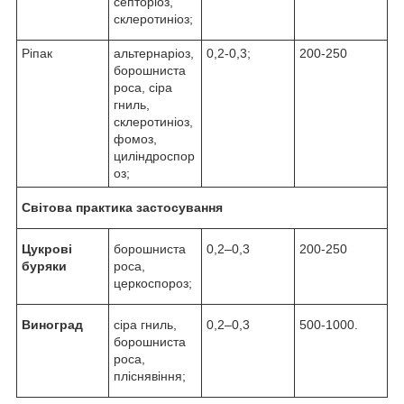
септоріоз,
склеротиніоз;
Ріпак
альтернаріоз,
0,2-0,3;
200-250
борошниста
роса, сіра
гниль,
склеротиніоз,
фомоз,
циліндроспор
оз;
Світова практика застосування
Цукрові
борошниста
0,2–0,3
200-250
буряки
роса,
церкоспороз;
Виноград
сіра гниль,
0,2–0,3
500-1000.
борошниста
роса,
пліснявіння;