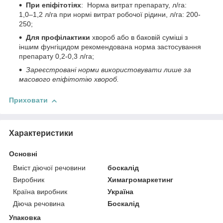
При епіфітотіях
: Норма витрат препарату, л/га:
1,0–1,2 л/га при нормі витрат робочої рідини, л/га: 200-
250;
Для профілактики
хвороб або в баковій суміші з
іншим фунгіцидом рекомендована норма застосування
препарату 0,2-0,3 л/га;
Зареєстровані норми використовувати лише за
масового епіфітотію хвороб.
Приховати
Характеристики
Основні
Вміст діючої речовини
боскалід
Виробник
Химагромаркетинг
Країна виробник
Україна
Діюча речовина
Боскалід
Упаковка