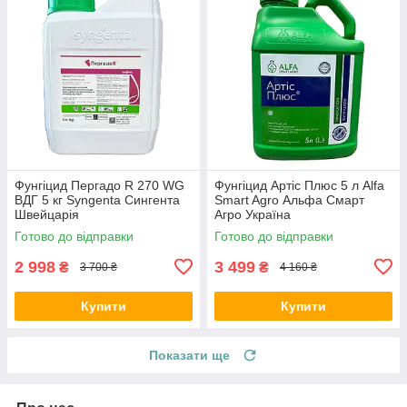
Фунгіцид Пергадо R 270 WG
Фунгіцид Артіс Плюс 5 л Alfa
ВДГ 5 кг Syngenta Сингента
Smart Agro Альфа Смарт
Швейцарія
Агро Україна
Готово до відправки
Готово до відправки
2 998
3 499
₴
₴
3 700 ₴
4 160 ₴
Купити
Купити
Показати ще