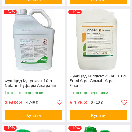
–24%
–19%
Фунгіцид Мілдікат 25 КС 10 л
Фунгіцид Купроксат 10 л
Sumi Agro Самміт Агро
Nufarm Нуфарм Австралія
Японія
Готово до відправки
Готово до відправки
3 598
5 175
₴
₴
4 746 ₴
6 410 ₴
Купити
Купити
–19%
–16%