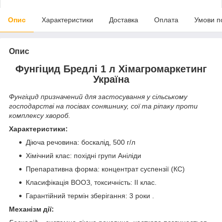
Опис
Характеристики
Доставка
Оплата
Умови п
Опис
Фунгіцид Бредлі 1 л Хімагромаркетинг
Україна
Фунгіцид призначений для застосування у сільському
господарстві на посівах соняшнику, сої та ріпаку проти
комплексу хвороб.
Характеристики:
Діюча речовина: боскалід, 500 г/л
Хімічний клас: похідні групи Аніліди
Препаративна форма: концентрат суспензії (КС)
Класифікація ВООЗ, токсичність: ІІ клас.
Гарантійний термін зберігання: 3 роки .
Механізм дії: