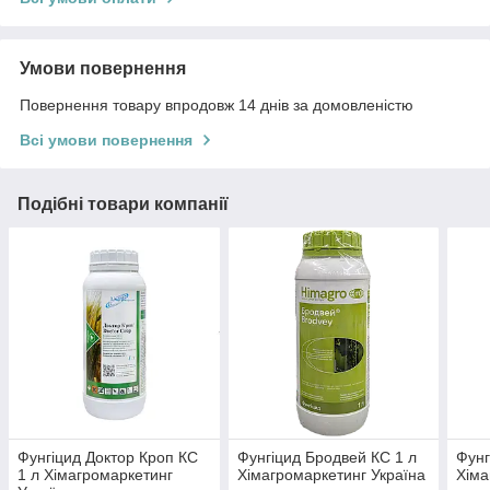
Умови повернення
Повернення товару впродовж 14 днів за домовленістю
Всі умови повернення
Подібні товари компанії
Фунгіцид Доктор Кроп КС
Фунгіцид Бродвей КС 1 л
Фунг
1 л Хімагромаркетинг
Хімагромаркетинг Україна
Хіма