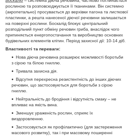
Боскалід
– системна діюча речовина, частково поглинається
рослиною та розповсюджується її тканинами. Він системно
(акропетально) просувається до верхівки пагона та листкової
пластинки, а решта нанесеної діючої речовини залишається
на поверхні рослини. Боскалід блокує центральний
розподільчий пункт обміну речовин гриба, внаслідок чого
припиняється енергопостачання та виробництво основних
будівельних елементів клітин. Період захисної дії: 10-14 діб.
Властивості та переваги:
Нова діюча речовина розширює можливості боротьби
з сірою та білою гниллю.
Тривала захисна дія.
Відсутня перехресна резистентність до інших діючих
речовин, що застосовуються для боротьби з сірою
гниллю.
Нейтральність до бродіння і відсутність смаку – не
впливає на якість вина.
Зменшує ураженість рослин, сприяє їх
виздоровленню.
Застосовується як профілактично (для застереження
масового розвитку), так і при масовому поширенні