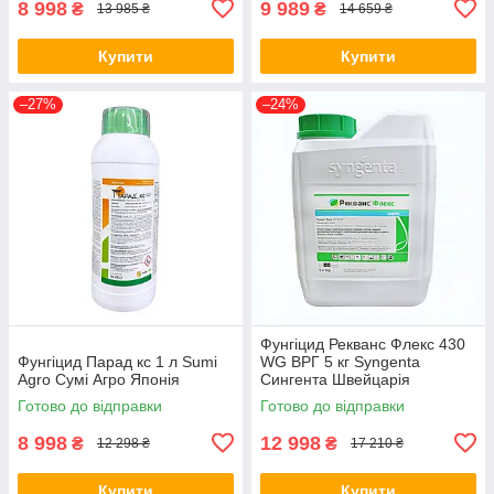
8 998
9 989
₴
₴
13 985 ₴
14 659 ₴
Купити
Купити
–27%
–24%
Фунгіцид Рекванс Флекс 430
Фунгіцид Парад кс 1 л Sumi
WG ВРГ 5 кг Syngenta
Agro Сумі Агро Японія
Сингента Швейцарія
Готово до відправки
Готово до відправки
8 998
12 998
₴
₴
12 298 ₴
17 210 ₴
Купити
Купити