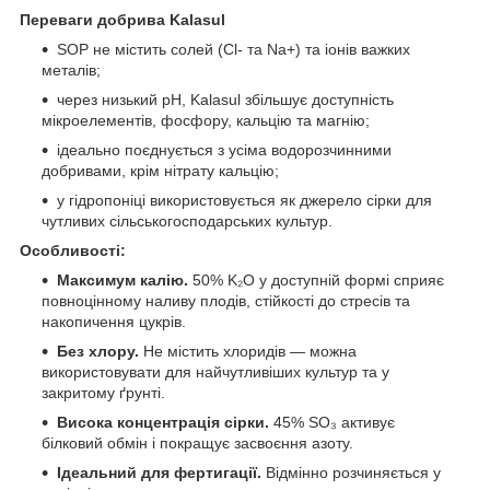
Переваги добрива Kalasul
SOP не містить солей (Cl- та Na+) та іонів важких
металів;
через низький pH, Kalasul збільшує доступність
мікроелементів, фосфору, кальцію та магнію;
ідеально поєднується з усіма водорозчинними
добривами, крім нітрату кальцію;
у гідропоніці використовується як джерело сірки для
чутливих сільськогосподарських культур.
Особливості:
Максимум калію.
50% K₂O у доступній формі сприяє
повноцінному наливу плодів, стійкості до стресів та
накопичення цукрів.
Без хлору.
Не містить хлоридів — можна
використовувати для найчутливіших культур та у
закритому ґрунті.
Висока концентрація сірки.
45% SO₃ активує
білковий обмін і покращує засвоєння азоту.
Ідеальний для фертигації.
Відмінно розчиняється у