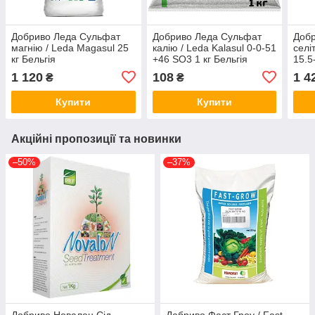
Добриво Леда Сульфат
Добриво Леда Сульфат
Добр
магнію / Leda Magasul 25
калію / Leda Kalasul 0-0-51
селі
кг Бельгія
+46 SO3 1 кг Бельгія
15.5
Бель
1 120
108
1 4
₴
₴
Купити
Купити
Акційні пропозиції та новинки
–50%
–37%
Добриво Новалон Сід
Добриво Фаст Гроу / Fast