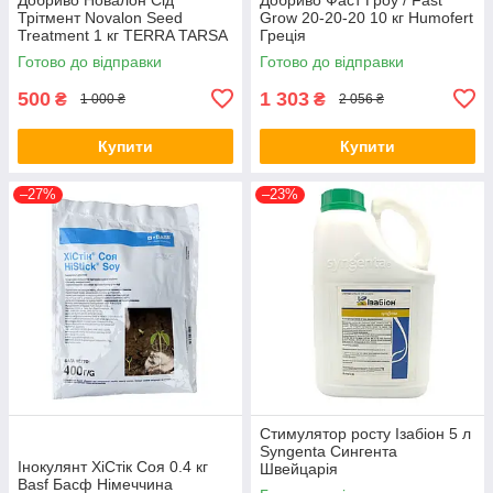
Трітмент Novalon Seed
Grow 20-20-20 10 кг Humofert
Treatment 1 кг TERRA TARSA
Греція
Туреччина
Готово до відправки
Готово до відправки
500
1 303
₴
₴
1 000 ₴
2 056 ₴
Купити
Купити
–27%
–23%
Стимулятор росту Ізабіон 5 л
Syngenta Сингента
Інокулянт ХіСтік Соя 0.4 кг
Швейцарія
Basf Басф Німеччина