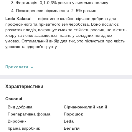
Фертигація: 0,1-0,3% розчин у системах поливу
Позакореневе підживлення: 2–5% розчин
Leda Kalasul
— ефективне калійно-сірчане добриво для
професійного та приватного землеробства. Воно посилює
розвиток плодів, покращує смак та стійкість рослин, не містить
хлору та легко засвоюється навіть у складних погодних
умовах. Оптимальний вибір для тих, хто піклується про якість
урожаю та здоров'я ґрунту.
Приховати
Характеристики
Основні
Вид добрива
Сірчанокислий калій
Препаративна форма
Порошок
Виробник
Leda
Країна виробник
Бельгія