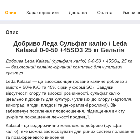
Опис
Характеристики
Доставка
Оплата
Умови п
Опис
Добриво Леда Сульфат калію / Leda
Kalasul 0-0-50 +45SO3 25 кг Бельгія
Добрива Leda Kalasul (сульфат калію) 0-0-50 + 45SO₃, 25 кг
— безхлорний калійно-сірчаний комплекс для чутливих
культур
Leda Kalasul — це висококонцентроване калійне добриво з
вмістом 50% K₂O та 45% сірки у формі SO₃. Завдяки
відсутності хлору та високої розчинності, сульфат калію
ідеально підходить для культур, чутливих до хлору (картопля,
виноград, ягоди, плодові та декоративні рослини). Він
забезпечує посилення плодоношення, підвищення вмісту
цукрів та покращення лежкості продукції.
Kalasul - це водорозчинне комплексне добриво (сульфат
калію), яке можна застосовувати для різних систем поливання
та позакореневого внесення.