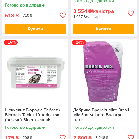
Готово до відправки
Готово до відправки
3 554
₴/каністра
518
₴
710 ₴
4 627 ₴/каністра
Купити
Купити
–16%
–14%
Інокулянт Біорадіс Таблет /
Добриво Брексіл Мікс Brexil
Bioradis Tablet 10 таблеток
Mix 5 кг Valagro Валагро
(розсип) Bioera Іспанія
Італія
Готово до відправки
Готово до відправки
175
2 800
₴
₴
208 ₴
3 248 ₴