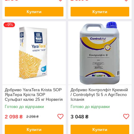
Купити
Купити
–9%
Добриво YaraTera Krista SOP
Добриво Контролфіт Кремній
ЯраТера Кріста SOP
/ Controlphyt Si 5 л AgriTecno
Сульфат калію 25 кг Норвегія
Іспанія
Готово до відправки
Готово до відправки
2 098
3 048
₴
₴
2 298 ₴
Купити
Купити