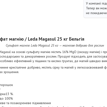
У компанії під
Тепер ви може
не покидаючи 
ат магнію / Leda Magasul 25 кг Бельгія
Сульфат магнію Leda Magasul 25 кг — магнієве добриво для рослин
agasul на основі сульфату магнію містить 16% MgO (оксиду магнію) і п
осподарських та декоративних рослин. Продукт підходить для застосуванн
 особливо ефективний у піщаних та кислих ґрунтах, де магній швидко вим
инне кристалічне добриво, містить сірку та магній у легкозасвоюваній ф
мах зрошення.
 порошок
г
ірка13 %.
 до 100%
еве та позакореневе підживлення