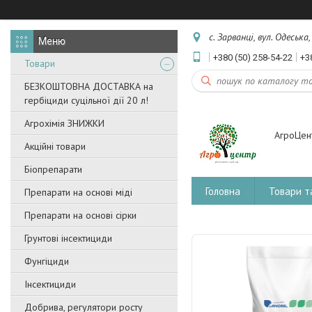
с. Зарванці, вул. Одеська
+380 (50) 258-54-22
+3
Товари
БЕЗКОШТОВНА ДОСТАВКА на
гербіциди суцільної дії 20 л!
Агрохімія ЗНИЖКИ
АгроЦен
Акційні товари
Біопрепарати
Головна
Товари т
Препарати на основі міді
Препарати на основі сірки
Грунтові інсектициди
Фунгіциди
Інсектициди
Добрива, регулятори росту