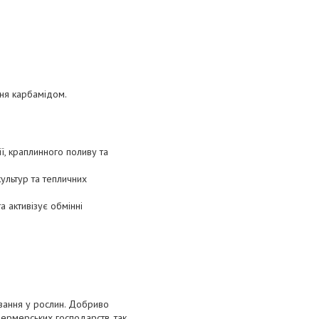
ня карбамідом.
ї, краплинного поливу та
культур та тепличних
 активізує обмінні
вання у рослин. Добриво
 фермерських господарств, так