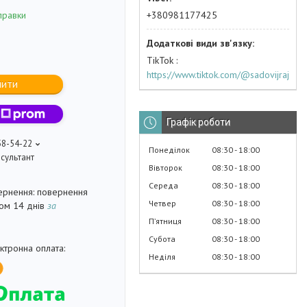
+380981177425
правки
TikTok
https://www.tiktok.com/@sadovijraj
пити
Графік роботи
58-54-22
Понеділок
08:30
18:00
сультант
Вівторок
08:30
18:00
Середа
08:30
18:00
повернення
Четвер
08:30
18:00
гом 14 днів
за
Пʼятниця
08:30
18:00
Субота
08:30
18:00
Неділя
08:30
18:00