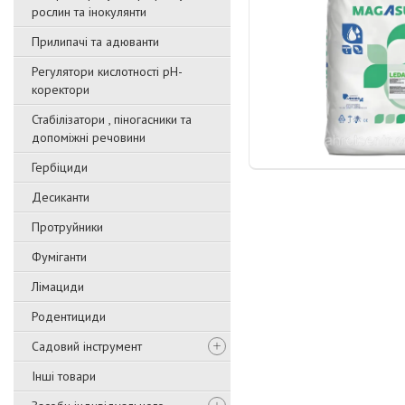
рослин та інокулянти
Прилипачі та адюванти
Регулятори кислотності pН-
коректори
Стабілізатори , піногасники та
допоміжні речовини
Гербіциди
Десиканти
Протруйники
Фуміганти
Лімациди
Родентициди
Садовий інструмент
Інші товари