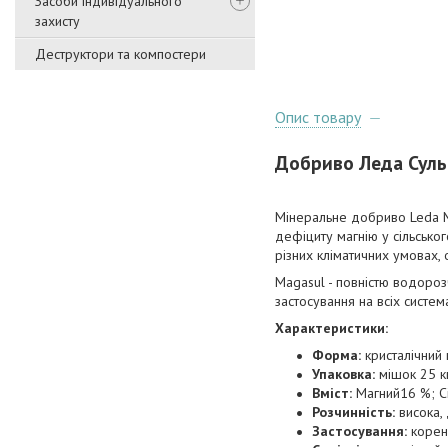
Засоби індивідуального
захисту
Деструктори та компостери
Опис товару
Добриво Леда Сульф
Мінеральне добриво Leda M
дефіциту магнію у сільськог
різних кліматичних умовах,
Magasul - повністю водорозч
застосування на всіх систе
Характеристики:
Форма:
кристалічний
Упаковка:
мішок 25 к
Вміст:
Магний16 %; С
Розчинність:
висока,
Застосування:
корен