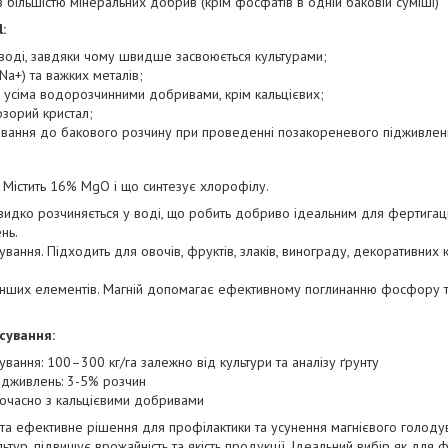
з більшістю мінеральних добрив (крім фосфатів в одній баковій суміші)
:
 воді, завдяки чому швидше засвоюється культурами;
і Na+) та важких металів;
з усіма водорозчинними добривами, крім кальцієвих;
озорий кристал;
ання до бакового розчину при проведенні позакореневого підживлен
Містить 16% MgO і що синтезує хлорофілу.
Швидко розчиняється у воді, що робить добриво ідеальним для фертигаці
нь.
сування. Підходить для овочів, фруктів, злаків, винограду, декоративних 
нших елементів. Магній допомагає ефективному поглинанню фосфору та
сування:
вання: 100–300 кг/га залежно від культури та аналізу ґрунту
ідживлень: 3-5% розчин
очасно з кальцієвими добривами
 та ефективне рішення для профілактики та усунення магнієвого голоду
ьтур, підвищує врожайність та якість продукції. Ідеальний вибір як для