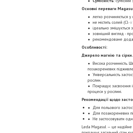
Сумісність:
сумісний 
Основні переваги Magasul
легко розчиняється у
не містить солей (Cl- 
ідеально змішується 
зовнішній вигляд - пр
рекомендоване додав
Особливості:
Джерело магнію та сірки.
Висока розчинність. 
позакореневих підживле
Універсальність засто
рослин.
Покращує засвоєння і
процеси у рослині.
Рекомендації щодо засто
Для польового застосу
Для позакореневих п
Не застосовувати одн
Leda Magasul — це надійне
покращує загальний стан кул