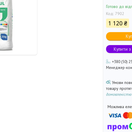
Готово до від
Код:
7902
1 120 ₴
Ку
Купити з
+380 (50) 2
Менеджер-кон
товару протя
домовленістю