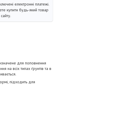
ключені електронні платежі.
те купити будь-який товар
сайту.
ризначене для поповнення
я на всіх типах ґрунтів та в
ивається.
ормі, підходить для