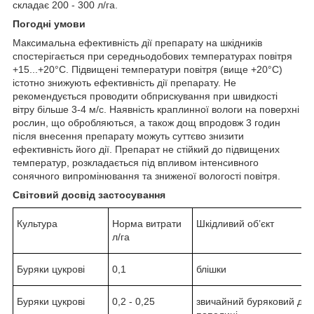
складає 200 - 300 л/га.
Погодні умови
Максимальна ефективність дії препарату на шкідників
спостерігається при середньо­добових температурах повітря
+15...+20°С. Підвищені температури повітря (вище +20°С)
істотно знижують ефективність дії препарату. Не
рекомендується проводити обприскування при швидкості
вітру більше 3-4 м/с. Наявність краплинної вологи на поверхні
рослин, що обробляються, а також дощ впродовж 3 годин
після внесення препарату можуть суттєво знизити
ефективність його дії. Препарат не стійкий до підвищених
температур, розкладається під впливом інтенсивного
сонячного випромінювання та зни­женої вологості повітря.
Світовий досвід застосування
Культура
Норма витрати
Шкідливий об’єкт
л/га
Буряки цукрові
0,1
блішки
Буряки цукрові
0,2 - 0,25
звичайний буряковий дов