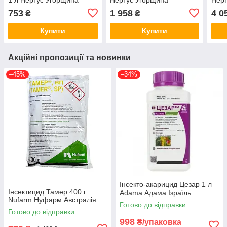
753
1 958
4 0
₴
₴
Купити
Купити
Акційні пропозиції та новинки
–45%
–34%
Інсекто-акарицид Цезар 1 л
Інсектицид Тамер 400 г
Adama Адама Ізраїль
Nufarm Нуфарм Австралія
Готово до відправки
Готово до відправки
998
₴/упаковка