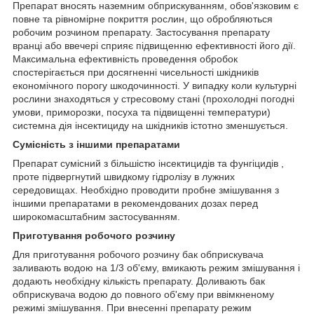
Препарат вносять наземним обприскуванням, обов'язковим є
повне та рівномірне покриття рослин, що обробляються
робочим роз­чином препарату. Застосування препарату
вранці або ввечері сприяє підвищенню ефективності його дії.
Максимальна ефективність проведення обробок
спостерігається при досягненні чисельності шкідників
економічного порогу шкодочинності. У випадку коли культурні
рослини знаходяться у стресовому стані (прохолодні погодні
умови, приморозки, посуха та підвищенні температури)
системна дія інсектициду на шкідників істотно зменшується.
Сумісність з іншими препаратами
Препарат сумісний з більшістю інсектицидів та фунгіцидів ,
проте підвергнутий швидкому гідролізу в лужних
середовищах. Необхідно проводити пробне змішування з
іншими препаратами в рекомендованих дозах перед
широкомасштабним застосуванням.
Приготування робочого розчину
Для приготування робочого розчину бак обприскувача
заливають водою на 1/3 об'єму, вми­кають режим змішування і
додають необхідну кількість препарату. Доливають бак
обприскувача водою до повного об'єму при ввімкненому
режимі змішування. При внесенні препарату режим