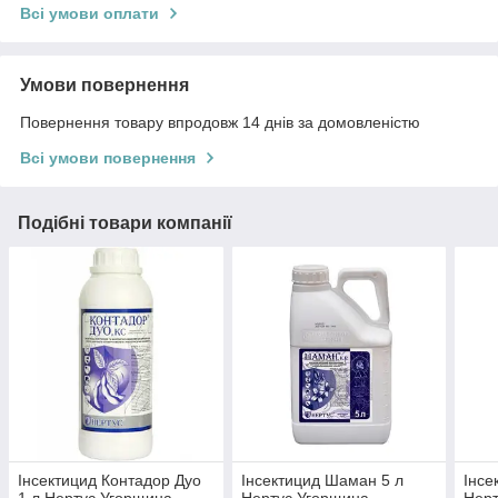
Всі умови оплати
Умови повернення
Повернення товару впродовж 14 днів за домовленістю
Всі умови повернення
Подібні товари компанії
Інсектицид Контадор Дуо
Інсектицид Шаман 5 л
Iнсе
1 л Нертус Угорщина
Нертус Угорщина
Нерт