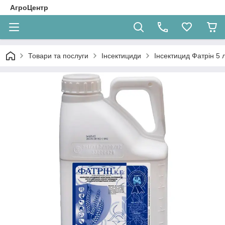
АгроЦентр
Товари та послуги
Інсектициди
Iнсектицид Фатрін 5