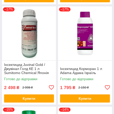
–17%
–17%
Інсектицид Juvinal Gold /
Джувінал Голд КЕ 1 л
Інсектицид Корморан 1 л
Sumitomo Chemical Японія
Аdama Адама Ізраїль
Готово до відправки
Готово до відправки
2 498
1 795
₴
₴
2 998 ₴
2 150 ₴
Купити
Купити
–15%
–14%