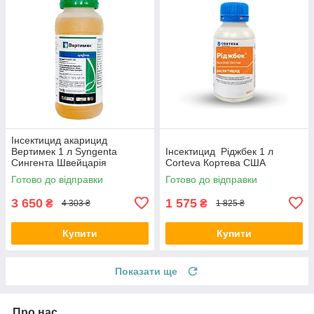
Інсектицид акарицид
Вертимек 1 л Syngenta
Інсектицид Ріджбек 1 л
Сингента Швейцарія
Corteva Кортева США
Готово до відправки
Готово до відправки
3 650
1 575
₴
₴
4 303 ₴
1 825 ₴
Купити
Купити
Показати ще
Про нас