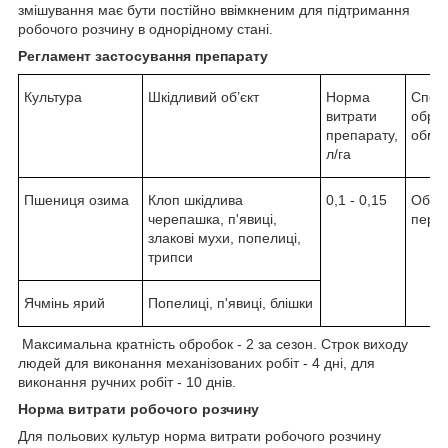
змішування має бути постійно ввімкненим для підтримання
робочого розчину в однорідному стані.
Регламент застосування препарату
Культура
Шкідливий об’єкт
Норма
Спосі
витрати
оброб
препарату,
обме
л/га
Пшениця озима
Клоп шкідлива
0,1 - 0,15
Обпр
черепашка, п'явиці,
періо
злакові мухи, попелиці,
трипси
Ячмінь ярий
Попелиці, п'явиці, блішки
Максимальна кратність обробок - 2 за сезон. Строк виходу
людей для виконання механізованих робіт - 4 дні, для
виконання ручних робіт - 10 днів.
Норма витрати робочого розчину
Для польових культур норма витрати робочого розчину