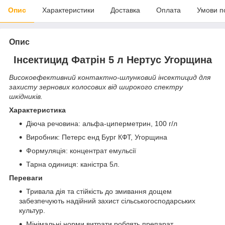
Опис
Характеристики
Доставка
Оплата
Умови п
Опис
Iнсектицид Фатрін 5 л Нертус Угорщина
Високоефективний контактно-шлунковий інсектицид для
захисту зернових колосових від широкого спектру
шкідників.
Характеристика
Діюча речовина: альфа-циперметрин, 100 г/л
Виробник: Петерс енд Бург КФТ, Угорщина
Формуляція: концентрат емульсії
Тарна одиниця: каністра 5л.
Переваги
Тривала дія та стійкість до змивання дощем
забезпечують надійний захист сільськогосподарських
культур.
Мінімальні норми витрати роблять препарат