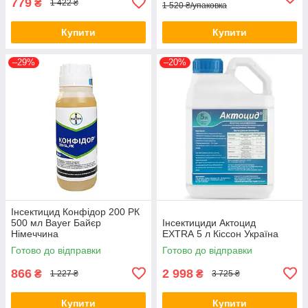
779
₴
1 422 ₴
1 520 ₴/упаковка
Купити
Купити
–29%
–20%
Інсектицид Конфідор 200 РК
500 мл Bayer Байєр
Інсектициди Актоцид
Німеччина
EXTRA 5 л Кіссон Україна
Готово до відправки
Готово до відправки
866
2 998
₴
₴
1 227 ₴
3 725 ₴
Купити
Купити