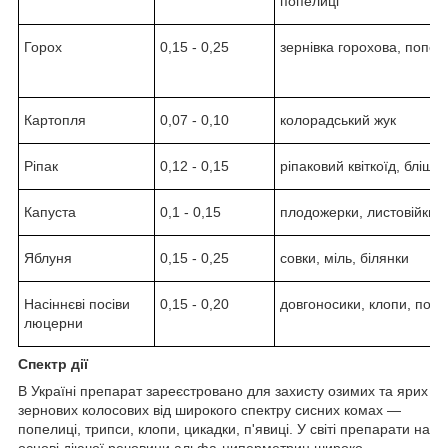
попелиці
Горох
0,15 - 0,25
зернівка горохова, попел
Картопля
0,07 - 0,10
колорадський жук
Ріпак
0,12 - 0,15
ріпаковий квіткоїд, блішки
Капуста
0,1 - 0,15
плодожерки, листовійки
Яблуня
0,15 - 0,25
совки, міль, білянки
Насіннєві посіви
0,15 - 0,20
довгоносики, клопи, попе
люцерни
Спектр дії
В Україні препарат зареєстровано для захисту озимих та ярих
зернових колосових від широ­кого спектру сисних комах —
попелиці, трипси, клопи, цикадки, п'явиці. У світі препарати на