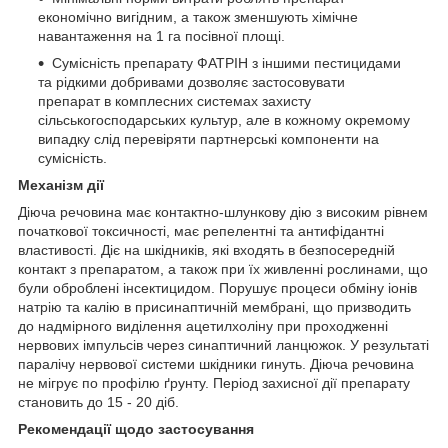
економічно вигідним, а також зменшують хімічне
навантаження на 1 га посівної площі.
Сумісність препарату ФАТРІН з іншими пестицидами
та рідкими добривами дозволяє застосовувати
препарат в комплесних системах захисту
сільськогосподарських культур, але в кожному окремому
випадку слід перевіряти партнерські компоненти на
сумісність.
Механізм дії
Діюча речовина має контактно-шлункову дію з високим рівнем
початкової токсичності, має репелентні та антифідантні
властивості. Діє на шкідників, які входять в безпосередній
контакт з препаратом, а також при їх живленні росли­нами, що
були оброблені інсектицидом. Порушує процеси обміну іонів
натрію та калію в присинаптичній мембрані, що призводить
до надмірного виділення ацетилхоліну при проходженні
нервових імпульсів через синаптичний ланцюжок. У результаті
паралічу нервової системи шкідники гинуть. Діюча речовина
не мігрує по профілю ґрунту. Період захисної дії препарату
становить до 15 - 20 діб.
Рекомендації щодо застосування