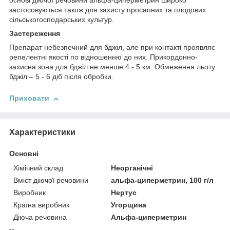
основі діючої речовини альфа-циперметрин широко
застосовуються також для захисту просапних та плодових
сільськогосподарських культур.
Застереження
Препарат небезпечний для бджіл, але при контакті проявляє
репелентні якості по відношенню до них. Прикордонно-
захисна зона для бджіл не менше 4 - 5 км. Обмеження льоту
бджіл – 5 - 6 діб після обробки.
Приховати
Характеристики
Основні
Хімічний склад
Неорганічні
Вміст діючої речовини
альфа-циперметрин, 100 г/л
Виробник
Нертус
Країна виробник
Угорщина
Діюча речовина
Альфа-циперметрин