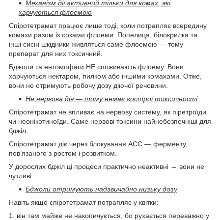
Механізм дії активний тільки для комах, які
харчуються флоемою
Спіротетрамат працює лише тоді, коли потрапляє всередину
комахи разом із соками флоеми. Попелиця, білокрилка та
інші сисні шкідники живляться саме флоемою — тому
препарат для них токсичний.
Бджоли та ентомофаги НЕ споживають флоему. Вони
харчуються нектаром, пилком або іншими комахами. Отже,
вони не отримують робочу дозу діючої речовини.
Не нервова дія — тому немає гострої токсичності
Спіротетрамат не впливає на нервову систему, як піретроїди
чи неонікотиноїди. Саме нервові токсини найнебезпечніші для
бджіл.
Спіротетрамат діє через блокування ACC — ферменту,
пов’язаного з ростом і розвитком.
У дорослих бджіл ці процеси практично неактивні → вони не
чутливі.
Бджоли отримують надзвичайно низьку дозу
Навіть якщо спіротетрамат потрапляє у квітки:
1. він там майже не накопичується, бо рухається переважно у