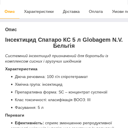
Опис
Характеристики
Доставка
Оплата
Умови п
Опис
Інсектицид Спатаро КС 5 л Globagem N.V.
Бельгія
Системний інсектицид призначений для боротьби із
комплексом сисних і грузучих шкідників
Характеристика
Діюча речовина: 100 г/л спіротетрамат
Хімічна група: інсектицид
Препаративна форма: SC – концентрат суспензії
Клас токсичності: класифікація ВООЗ: III
Фасування: 5 л
Переваги
Ефективність:
сприяє зменшенню репродуктивної