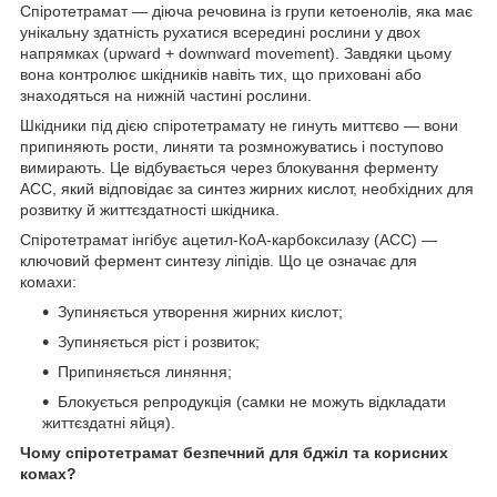
Спіротетрамат — діюча речовина із групи кетоенолів, яка має
унікальну здатність рухатися всередині рослини у двох
напрямках (upward + downward movement). Завдяки цьому
вона контролює шкідників навіть тих, що приховані або
знаходяться на нижній частині рослини.
Шкідники під дією спіротетрамату не гинуть миттєво — вони
припиняють рости, линяти та розмножуватись і поступово
вимирають. Це відбувається через блокування ферменту
ACC, який відповідає за синтез жирних кислот, необхідних для
розвитку й життєздатності шкідника.
Спіротетрамат інгібує ацетил-КоА-карбоксилазу (ACC) —
ключовий фермент синтезу ліпідів. Що це означає для
комахи:
Зупиняється утворення жирних кислот;
Зупиняється ріст і розвиток;
Припиняється линяння;
Блокується репродукція (самки не можуть відкладати
життєздатні яйця).
Чому спіротетрамат безпечний для бджіл та корисних
комах?