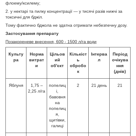
флоему/ксилему;
2. у нектарі та пилку концентрації — у тисячі разів нижчі за
токсичні для бджіл.
Тому фактично бджола не здатна отримати небезпечну дозу.
Застосування препарату
Позакореневе внесення, 600 - 1500 л/га води
Культу
Норма
Цільов
Кількіст
Інтерва
Період
ра
витрат
ий
ь
л
очікува
и
об'єкт
обробо
ння
к
(днів)
Яблуня
1,75 –
попелиц
2
21 день
21
2,25 л/га
і,
бавовня
на
попелиц
я,
щитівки,
галиці