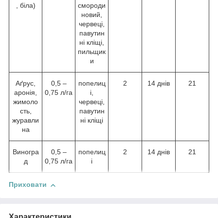
, біла)
смороди
новий,
червеці,
павутин
ні кліщі,
пильщик
и
Аґрус,
0,5 –
попелиц
2
14 днів
21
аронія,
0,75 л/га
і,
жимоло
червеці,
сть,
павутин
журавли
ні кліщі
на
Виногра
0,5 –
попелиц
2
14 днів
21
д
0,75 л/га
і
Приховати
Характеристики