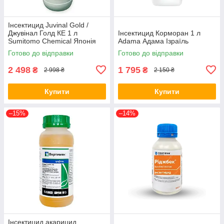
Інсектицид Juvinal Gold /
Джувінал Голд КЕ 1 л
Інсектицид Корморан 1 л
Sumitomo Chemical Японія
Аdama Адама Ізраїль
Готово до відправки
Готово до відправки
2 498
1 795
₴
₴
2 998 ₴
2 150 ₴
Купити
Купити
–15%
–14%
Інсектицид акарицид