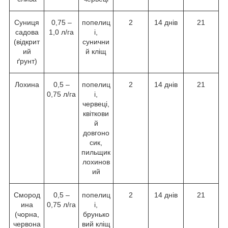
Суниця
0,75 –
попелиц
2
14 днів
21
садова
1,0 л/га
і,
(відкрит
сунични
ий
й кліщ
ґрунт)
Лохина
0,5 –
попелиц
2
14 днів
21
0,75 л/га
і,
червеці,
квіткови
й
довгоно
сик,
пильщик
лохинов
ий
Смород
0,5 –
попелиц
2
14 днів
21
ина
0,75 л/га
і,
(чорна,
брунько
червона
вий кліщ