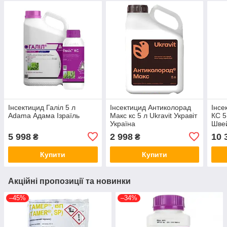
Інсектицид Галіл 5 л
Інсектицид Антиколорад
Інсе
Аdama Адама Ізраїль
Макс кс 5 л Ukravit Укравіт
КС 5
Україна
Шве
5 998
2 998
10 
₴
₴
Купити
Купити
Акційні пропозиції та новинки
–45%
–34%