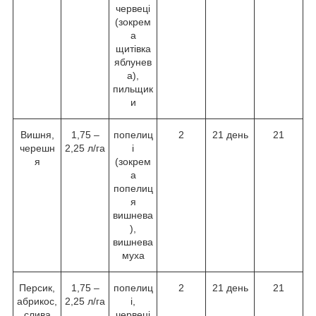
червеці
(зокрем
а
щитівка
яблунев
а),
пильщик
и
Вишня,
1,75 –
попелиц
2
21 день
21
черешн
2,25 л/га
і
я
(зокрем
а
попелиц
я
вишнева
),
вишнева
муха
Персик,
1,75 –
попелиц
2
21 день
21
абрикос,
2,25 л/га
і,
слива
червеці