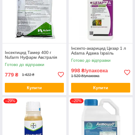
Інсекто-акарицид Цезар 1 л
Інсектицид Тамер 400 г
Adama Адама Ізраїль
Nufarm Нуфарм Австралія
Готово до відправки
Готово до відправки
998
₴/упаковка
779
₴
1 422 ₴
1 520 ₴/упаковка
Купити
Купити
–29%
–20%