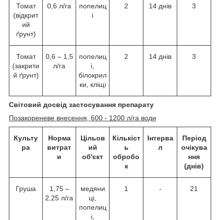
Томат
0,6 л/га
попелиц
2
14 днів
3
(відкрит
і
ий
ґрунт)
Томат
0,6 – 1,5
попелиц
2
14 днів
3
(закрити
л/га
і,
й ґрунт)
білокрил
ки, кліщі
Світовий досвід застосування препарату
Позакореневе внесення, 600 - 1200 л/га води
Культу
Норма
Цільов
Кількіст
Інтерва
Період
ра
витрат
ий
ь
л
очікува
и
об'єкт
обробо
ння
к
(днів)
Груша
1,75 –
медяни
1
-
21
2,25 л/га
ці,
попелиц
і,