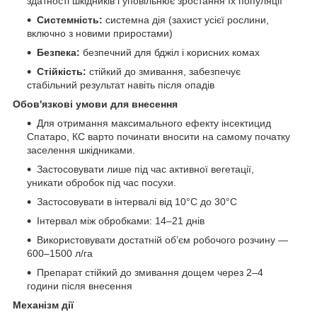
здатності шкідників і уповільнює зростання їх популяції
Системність:
системна дія (захист усієї рослини,
включно з новими приростами)
Безпека:
безпечний для бджіл і корисних комах
Стійкість:
стійкий до змивання, забезпечує
стабільний результат навіть після опадів
Обов'язкові умови для внесення
Для отримання максимального ефекту інсектицид
Спатаро, КС варто починати вносити на самому початку
заселення шкідниками.
Застосовувати лише під час активної вегетації,
уникати обробок під час посухи.
Застосовувати в інтервалі від 10°C до 30°C
Інтервал між обробками: 14–21 днів
Використовувати достатній об’єм робочого розчину —
600–1500 л/га
Препарат стійкий до змивання дощем через 2–4
години після внесення
Механізм дії