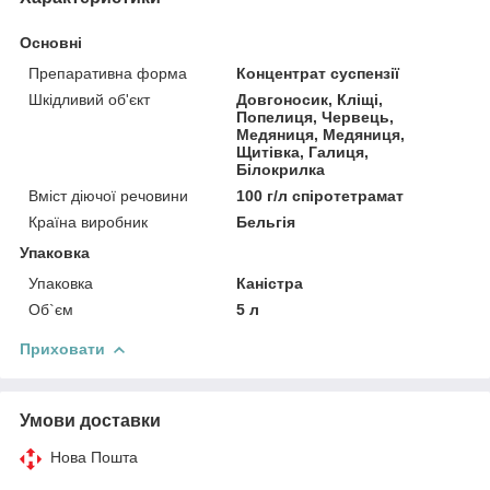
Основні
Препаративна форма
Концентрат суспензії
Шкідливий об'єкт
Довгоносик, Кліщі,
Попелиця, Червець,
Медяниця, Медяниця,
Щитівка, Галиця,
Білокрилка
Вміст діючої речовини
100 г/л спіротетрамат
Країна виробник
Бельгія
Упаковка
Упаковка
Каністра
Об`єм
5 л
Приховати
Умови доставки
Нова Пошта