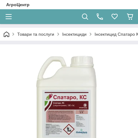
АгроЦентр
Товари та послуги
Інсектициди
Інсектицид Спатаро К