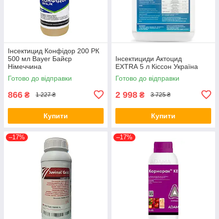
Інсектицид Конфідор 200 РК
500 мл Bayer Байєр
Інсектициди Актоцид
Німеччина
EXTRA 5 л Кіссон Україна
Готово до відправки
Готово до відправки
866
2 998
₴
₴
1 227 ₴
3 725 ₴
Купити
Купити
–17%
–17%