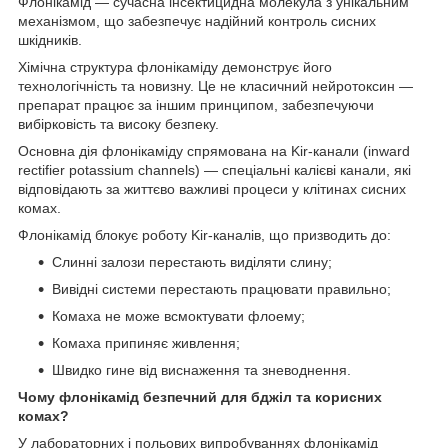
Флонікамід — сучасна інсектицидна молекула з унікальним
механізмом, що забезпечує надійний контроль сисних
шкідників.
Хімічна структура флонікаміду демонструє його
технологічність та новизну. Це не класичний нейротоксин —
препарат працює за іншим принципом, забезпечуючи
вибірковість та високу безпеку.
Основна дія флонікаміду спрямована на Kir-канали (inward
rectifier potassium channels) — спеціальні калієві канали, які
відповідають за життєво важливі процеси у клітинах сисних
комах.
Флонікамід блокує роботу Kir-каналів, що призводить до:
Слинні залози перестають виділяти слину;
Вивідні системи перестають працювати правильно;
Комаха не може всмоктувати флоему;
Комаха припиняє живлення;
Швидко гине від виснаження та зневоднення.
Чому флонікамід безпечний для бджіл та корисних
комах?
У лабораторних і польових випробуваннях флонікамід