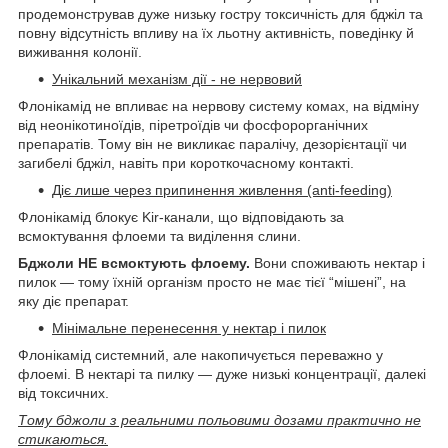
продемонстрував дуже низьку гостру токсичність для бджіл та
повну відсутність впливу на їх льотну активність, поведінку й
виживання колонії.
Унікальний механізм дії - не нервовий
Флонікамід не впливає на нервову систему комах, на відміну
від неонікотиноїдів, піретроїдів чи фосфорорганічних
препаратів. Тому він не викликає паралічу, дезорієнтації чи
загибелі бджіл, навіть при короткочасному контакті.
Діє лише через припинення живлення (anti-feeding)
Флонікамід блокує Kir-канали, що відповідають за
всмоктування флоеми та виділення слини.
Бджоли НЕ всмоктують флоему.
Вони споживають нектар і
пилок — тому їхній організм просто не має тієї “мішені”, на
яку діє препарат.
Мінімальне перенесення у нектар і пилок
Флонікамід системний, але накопичується переважно у
флоемі. В нектарі та пилку — дуже низькі концентрації, далекі
від токсичних.
Тому бджоли з реальними польовими дозами практично не
стикаються.