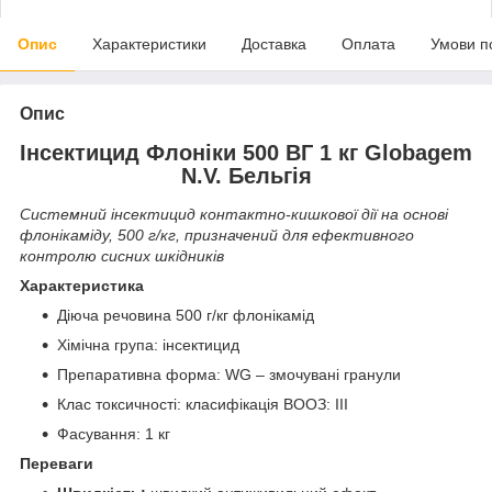
Опис
Характеристики
Доставка
Оплата
Умови п
Опис
Інсектицид Флоніки 500 ВГ 1 кг Globagem
N.V. Бельгія
Системний інсектицид контактно-кишкової дії на основі
флонікаміду, 500 г/кг, призначений для ефективного
контролю сисних шкідників
Характеристика
Діюча речовина 500 г/кг флонікамід
Хімічна група: інсектицид
Препаративна форма: WG – змочувані гранули
Клас токсичності: класифікація ВООЗ: III
Фасування: 1 кг
Переваги