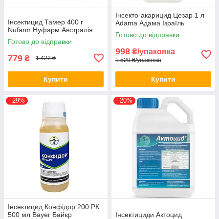
Інсекто-акарицид Цезар 1 л
Інсектицид Тамер 400 г
Adama Адама Ізраїль
Nufarm Нуфарм Австралія
Готово до відправки
Готово до відправки
998
₴/упаковка
779
₴
1 422 ₴
1 520 ₴/упаковка
Купити
Купити
–29%
–20%
Інсектицид Конфідор 200 РК
500 мл Bayer Байєр
Інсектициди Актоцид