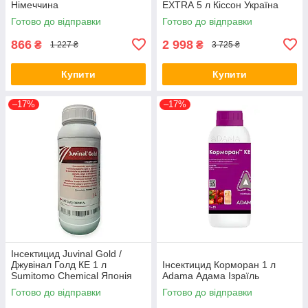
Німеччина
EXTRA 5 л Кіссон Україна
Готово до відправки
Готово до відправки
866
2 998
₴
₴
1 227 ₴
3 725 ₴
Купити
Купити
–17%
–17%
Інсектицид Juvinal Gold /
Джувінал Голд КЕ 1 л
Інсектицид Корморан 1 л
Sumitomo Chemical Японія
Аdama Адама Ізраїль
Готово до відправки
Готово до відправки