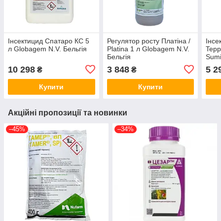
Інсектицид Спатаро КС 5
Регулятор росту Платіна /
Інсе
л Globagem N.V. Бельгія
Platina 1 л Globagem N.V.
Tepp
Бельгія
Sumi
Япон
10 298
3 848
5 2
₴
₴
Купити
Купити
Акційні пропозиції та новинки
–45%
–34%