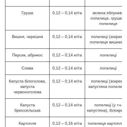
Груша
0,12 – 0,14 кг/га
зелена яблунева
попелиця, грушева
попелиця
Вишня, черешня
0,12 – 0,14 кг/га
попелиці (зокрема
попелиця вишнева)
Персик, абрикос
0,12 – 0,14 кг/га
попелиці
Слива
0,12 – 0,14 кг/га
попелиці
Капуста білоголова,
0,12 – 0,14 кг/га
попелиці (зокрема
капуста
капустяна попелиця
червоноголова
Капуста
0,12 – 0,14 кг/га
попелиці (у т.ч.
брюссельська
капустяна), білокрил
Картопля
0,12 – 0,16 кг/га
попелиця картоплян