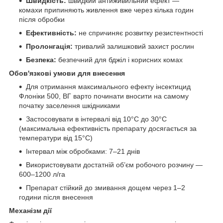
Швидкість:
швидкий антиживильний ефект —
комахи припиняють живлення вже через кілька годин
після обробки
Ефективність:
не спричиняє розвитку резистентності
Пролонгація:
тривалий залишковий захист рослин
Безпека:
безпечний для бджіл і корисних комах
Обов'язкові умови для внесення
Для отримання максимального ефекту інсектицид
Флоніки 500, ВГ варто починати вносити на самому
початку заселення шкідниками
Застосовувати в інтервалі від 10°C до 30°C
(максимальна ефективність препарату досягається за
температури від 15°C)
Інтервал між обробками: 7–21 днів
Використовувати достатній об’єм робочого розчину —
600–1200 л/га
Препарат стійкий до змивання дощем через 1–2
години після внесення
Механізм дії