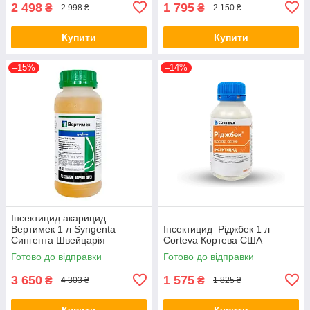
2 498
1 795
₴
₴
2 998 ₴
2 150 ₴
Купити
Купити
–15%
–14%
Інсектицид акарицид
Вертимек 1 л Syngenta
Інсектицид Ріджбек 1 л
Сингента Швейцарія
Corteva Кортева США
Готово до відправки
Готово до відправки
3 650
1 575
₴
₴
4 303 ₴
1 825 ₴
Купити
Купити