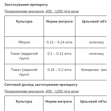
Застосування препарату
Позакореневе внесення, 600 - 1200 л/га води
Культура
Норма витрати
Цільовий об'єкт
Яблуня
0,12 – 0,14 кг/га
попелиці
Томат (відкритий
0,1 – 0,12 кг/га
попелиці
ґрунт)
Томат (закритий
0,16 – 0,2 кг/га
білокрилки, трипс
ґрунт)
Світовий досвід застосування препарату
Позакореневе внесення, 600 - 1200 л/га води
Культура
Норма витрати
Цільовий об'єкт