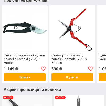
Подібні товари компанії
Секатор садовий обвідний
Секатор типу ножиці
Кущо
Камакі / Kamaki ( Z-8)
Камакі / Kamaki (720D)
Douk
Японія
Японія
1 149
590
1 0
₴
₴
Купити
Купити
Акційні пропозиції та новинки
–40%
–10%