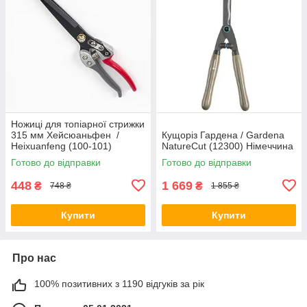
Ножиці для топіарної стрижки
315 мм Хейсюаньфен /
Кущоріз Гардена / Gardena
Heixuanfeng (100-101)
NatureCut (12300) Німеччина
Готово до відправки
Готово до відправки
448
1 669
₴
₴
748 ₴
1 855 ₴
Купити
Купити
Про нас
100% позитивних з 1190 відгуків за рік