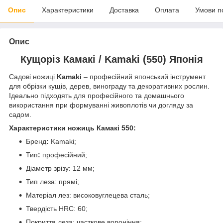
Опис
Характеристики
Доставка
Оплата
Умови п
Опис
Кущоріз Камакі / Kamaki (550) Японія
Садові ножиці
Kamaki
– професійний японський інструмент
для обрізки кущів, дерев, винограду та декоративних рослин.
Ідеально підходять для професійного та домашнього
використання при формуванні живоплотів чи догляду за
садом.
Характеристики ножиць Камакі 550:
Бренд
:
Kamaki;
Тип
:
професійний;
Діаметр зрізу: 12 мм;
Тип леза: прямі;
Матеріал лез: високовуглецева сталь;
Твердість HRC: 60;
Покриття леза: часткове вороніння;