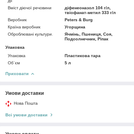
дії
Вміст діючої речовини
діфенеоназол 104 г/л,
твіофанат-метил 333 г/л
Виробник
Peters & Burg
Країна виробник
Угорщина
Оброблювані культури.
Ячмінь, Пшениця, Соя,
Подсолнечник, Ріпак
Упаковка
Упаковка
Пластикова тара
Об`єм
5 л
Приховати
Умови доставки
Нова Пошта
Всі умови доставки