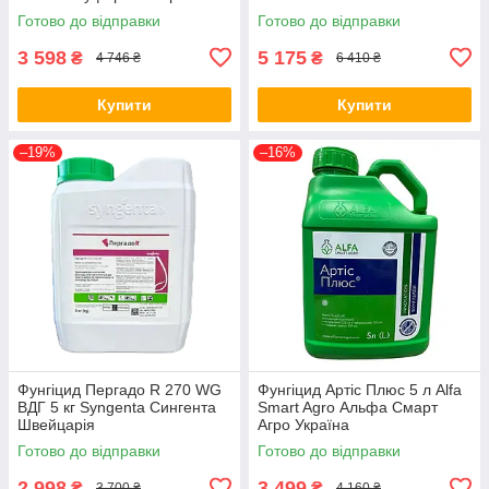
Готово до відправки
Готово до відправки
3 598
5 175
₴
₴
4 746 ₴
6 410 ₴
Купити
Купити
–19%
–16%
Фунгіцид Пергадо R 270 WG
Фунгіцид Артіс Плюс 5 л Alfa
ВДГ 5 кг Syngenta Сингента
Smart Agro Альфа Смарт
Швейцарія
Агро Україна
Готово до відправки
Готово до відправки
2 998
3 499
₴
₴
3 700 ₴
4 160 ₴