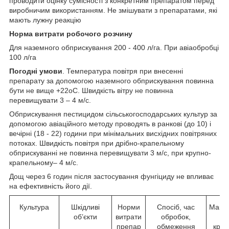
проводити оцінку сумісності з конкретним препаратом перед
виробничим використанням. Не змішувати з препаратами, які
мають лужну реакцію
Норма витрати робочого розчину
Для наземного обприскування 200 - 400 л/га. При авіаобробці
100 л/га
Погодні умови
. Температура повітря при внесенні
препарату за допомогою наземного обприскування повинна
бути не вище +22
о
С. Швидкість вітру не повинна
перевищувати 3 – 4 м/с.
Обприскування пестицидом сільськогосподарських культур за
допомогою авіаційного методу проводять в ранкові (до 10) і
вечірні (18 - 22) години при мінімальних висхідних повітряних
потоках. Швидкість повітря при дрібно-крапельному
обприскуванні не повинна перевищувати 3 м/с, при крупно-
крапельному– 4 м/с.
Дощ через 6 годин після застосування фунгіциду не впливає
на ефективність його дії.
Культура
Шкідливі
Норми
Спосіб, час
Макс
об’єкти
витрати
обробок,
н
препар
обмеження
крат