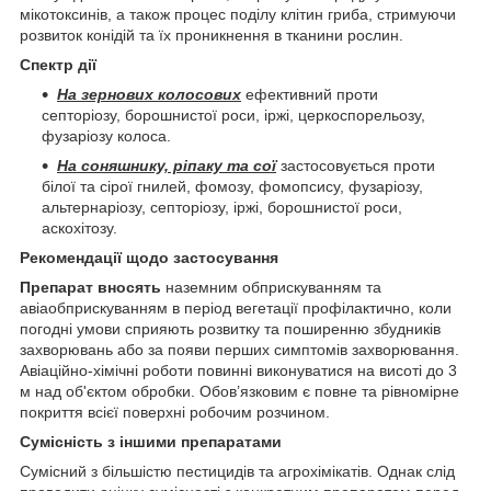
мікотоксинів, а також процес поділу клітин гриба, стримуючи
розвиток конідій та їх проникнення в тканини рослин.
Спектр дії
На зернових колосових
ефективний проти
септоріозу, борошнистої роси, іржі, церкоспорельозу,
фузаріозу колоса.
На соняшнику, ріпаку та сої
застосовується проти
білої та сірої гнилей, фомозу, фомопсису, фузаріозу,
альтернаріозу, септоріозу, іржі, борошнистої роси,
аскохітозу.
Рекомендації щодо застосування
Препарат вносять
наземним обприскуванням та
авіаобприскуванням в період вегетації профілактично, коли
погодні умови сприяють розвитку та поширенню збудників
захворювань або за появи перших симптомів захворювання.
Авіаційно-хімічні роботи повинні виконуватися на висоті до 3
м над об'єктом обробки. Обов’язковим є повне та рівномірне
покриття всієї поверхні робочим розчином.
Сумісність з іншими препаратами
Сумісний з більшістю пестицидів та агрохімікатів. Однак слід