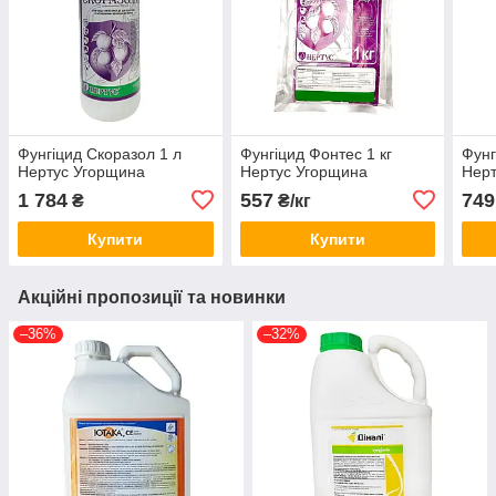
Фунгіцид Скоразол 1 л
Фунгіцид Фонтес 1 кг
Фунг
Нертус Угорщина
Нертус Угорщина
Нерт
1 784
557
749
₴
₴/кг
Купити
Купити
Акційні пропозиції та новинки
–36%
–32%