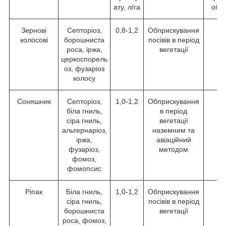
ату, л/га
обр
Зернові
Септоріоз,
0,8-1,2
Обприскування
колосові
борошниста
посівів в період
роса, іржа,
вегетації
церкоспорель
оз, фузаріоз
колосу
Соняшник
Септоріоз,
1,0-1,2
Обприскування
біла гниль,
в період
сіра гниль,
вегетації
альтернаріоз,
наземним та
іржа,
авіаційний
фузаріоз,
методом
фомоз,
фомопсис
Ріпак
Біла гниль,
1,0-1,2
Обприскування
сіра гниль,
посівів в період
борошниста
вегетації
роса, фомоз,