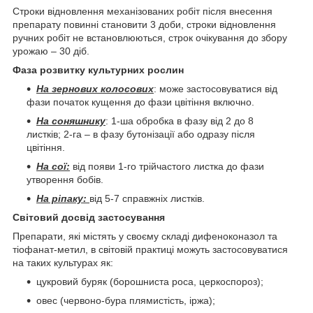
Строки відновлення механізованих робіт після внесення
препарату повинні становити 3 доби, строки відновлення
ручних робіт не встановлюються, строк очікування до збору
урожаю – 30 діб.
Фаза розвитку культурних рослин
На зернових колосових
: може застосовуватися від
фази початок кущення до фази цвітіння включно.
На соняшнику
: 1-ша обробка в фазу від 2 до 8
листків; 2-га – в фазу бутонізації або одразу після
цвітіння.
На сої:
від появи 1-го трійчастого листка до фази
утворення бобів.
На ріпаку:
від 5-7 справжніх листків.
Світовий досвід застосування
Препарати, які містять у своєму складі дифеноконазол та
тіофанат-метил, в світовій практиці можуть застосовуватися
на таких культурах як:
цукровий буряк (борошниста роса, церкоспороз);
овес (червоно-бура плямистість, іржа);