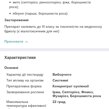
жито (септоріоз, ринхоспоріоз, іржа, борошниста
роса);
яблуня (парша, борошниста роса)
Застереження
Препарат належить до ІІІ класу за токсичністю на медоносну
бджолу (є малотоксичним для неї)
Приховати
Характеристики
Основні
Характер дії пестициду
Виборчого
Тип впливу на організм
Системні
Препаративна форма
Концентрат суспензії
Захворювання рослини
Іржа, Септоріоз, Фомоз,
Фузаріоз, Борошниста роса
Максимальна
22 град.
температура ефективної