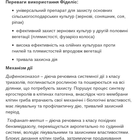
Переваги використання Фіделіс:
універсальний препарат для захисту основних
сільськогосподарських культур (зернові, соняшник, соя,
ріпак)
ефективний захист зернових культур у другій половині
вегетації (плямистості, фузаріоз колоса)
висока ефективність на олійних культурах проти
гнилей та плямистостей впродовж вегетації
тривала захисна дія
Механізм дії
Дифеноконазол
‒ діюча речовина системної дії з класу
триазолів, поглинається рослиною та поширюється на всі
ділянки, що потребують захисту. Порушує процес синтезу
ергостеролів в клітинах патогена, внаслідок чого мембрани
клітин гриба втрачають свої механічні і біологічні властивості,
має лікувальну та профілактичну дію, тривалий захисний
період.
Тіофанат-метил
– діюча речовина з класу похідних
бензимідазолу, переміщується акропетально по судинній
системі, володіє лікувальними та захисними властивостями.
Блокує дихання клітин гриба, затримуючи продукування