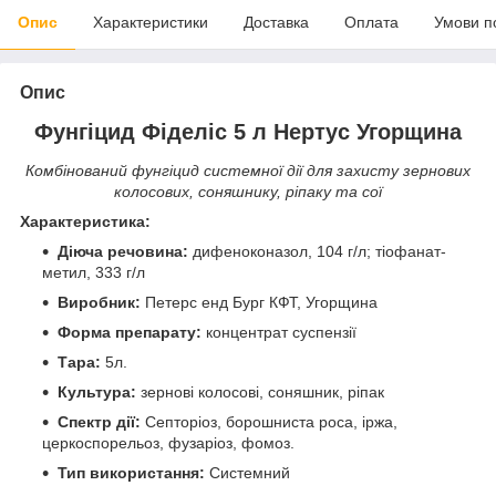
Опис
Характеристики
Доставка
Оплата
Умови п
Опис
Фунгіцид Фіделіс 5 л Нертус Угорщина
Комбінований фунгіцид системної дії для захисту зернових
колосових, соняшнику, ріпаку та сої
Характеристика:
Діюча речовина:
дифеноконазол, 104 г/л; тіофанат-
метил, 333 г/л
Виробник:
Петерс енд Бург КФТ, Угорщина
Форма препарату:
концентрат суспензії
Тара
:
5л.
Культура:
зернові колосові, соняшник, ріпак
Спектр дії:
Септоріоз, борошниста роса, іржа,
церкоспорельоз, фузаріоз, фомоз.
Тип використання:
Системний