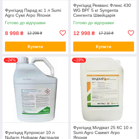
Фунгіцид Рекванс Флекс 430
Фунгіцид Парад кс 1 л Sumi
WG ВРГ 5 кг Syngenta
Agro Сумі Агро Японія
Сингента Швейцарія
Готово до відправки
Готово до відправки
8 998
12 998
₴
₴
12 298 ₴
17 210 ₴
Купити
Купити
–24%
–19%
Фунгіцид Мілдікат 25 КС 10 л
Фунгіцид Купроксат 10 л
Sumi Agro Самміт Агро
Nufarm Нуфарм Австралія
Японія