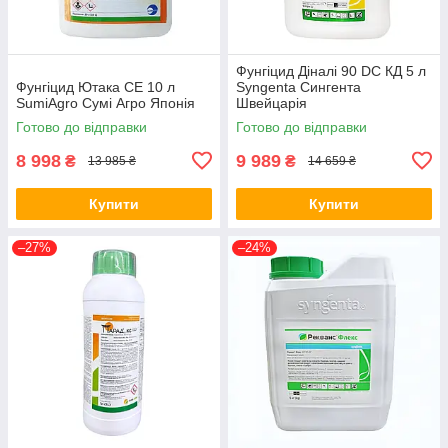
Фунгіцид Діналі 90 DC КД 5 л
Фунгіцид Ютака СЕ 10 л
Syngenta Сингента
SumiAgro Сумі Агро Японія
Швейцарія
Готово до відправки
Готово до відправки
8 998
9 989
₴
₴
13 985 ₴
14 659 ₴
Купити
Купити
–27%
–24%