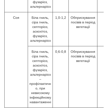
фузаріоз,
альтернаріоз
Соя
Біла гниль,
1,0-1,2
Обприскування
сіра гниль,
посівів в період
септоріоз,
вегетації
аскохітоз,
фузаріоз,
альтернаріоз
Біла гниль,
0,6-0,8
Обприскування
сіра гниль,
посівів в період
септоріоз,
вегетації
аскохітоз,
фузаріоз,
альтернаріоз
–
профілактичн
о, при
невисокому
інфекційному
навантаженні