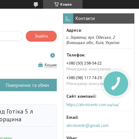
Кошик
Контакти
Знайти
с. Зарванці, вул. Одеська, 2
Вінницька обл., Київ, Україна
+380 (50) 258-54-22
Кошик
Менеджер-консультант
+380 (98) 117-74-25
Менеджер-консультант
Повернення та обмін
https://ahrotsentr.com.ua/ua/
д Готіка 5 л
горщина
ahrotsentr@gmail.com
правки