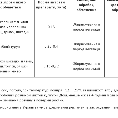
кт, проти якого
Норма витрати
обробок,
крат
бробляється
препарату, (л/га)
обмеження
обр
клопи (в т. ч. клоп
Обприскування в
ива черепашка),
0,18
період вегетації
і, трипси, цикадки
Обприскування в
лібний турун
0,25-0,4
період вегетації
хи, цикадки, п’явиці,
Обприскування в
і, трипси, блішки,
0,18-0,22
період вегетації
мінний мінер
суху погоду, при температурі повітря +12...+25°С та швидкості вітру д
робочим розчином листків культури. Дощ, менше ніж за 4 години після 
ок змивання розчину з поверхні рослин.
користання в Україні за умов дотримання регламентів застосування і 