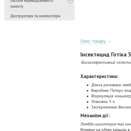
Засоби індивідуального
захисту
Деструктори та компостери
Опис товару
Інсектицид
Готіка
5
Високоефективний інсектиц
Характеристики
:
Діюча речовина: лямбд
Виробник: Петерс енд
Формуляція: концентра
Упаковка: 5 л.
Застереження: Високо
Механізм дії
:
Лямбда-цигалотрин
має кон
Впливає на обмін кальцію в