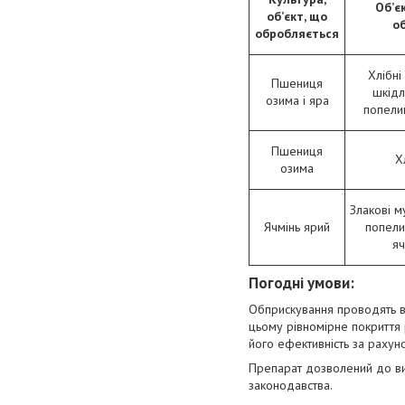
Об’є
об’єкт, що
о
обробляється
Хлібні 
Пшениця
шкідл
озима і яра
попелиц
Пшениця
Х
озима
Злакові му
Ячмінь ярий
попелиц
яч
Погодні умови
:
Обприскування проводять в 
цьому рівномірне покриття 
його ефективність за рахун
Препарат дозволений до ви
законодавства.