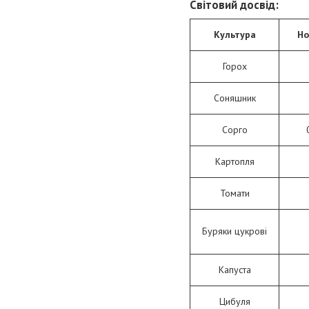
Світовий досвід
:
Культура
Но
Горох
Соняшник
Сорго
Картопля
Томати
Буряки цукрові
Капуста
Цибуля