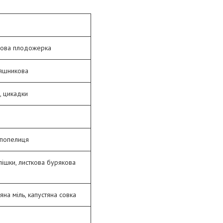
охова плодожерка
няшникова
, цикадки
 попелиця
лішки, листкова бурякова
яна міль, капустяна совка