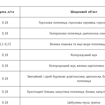
рма, л/га
Шкідливий об’єкт
0,18
Горохова попелиця, горохова зернівка, гор
0,18
Геліхризова попелиця, шипоноска со
0,2-0,25
Велика злакова та інші види попелиць
0,18
Колорадський жук
0,18
Колорадський жук, велика картопляна
Звичайний і сірий бурякові довгоносики, щитоноски, б
0,18
попелиця
0,18
Хрестоцвіті блішки, капустяна попелиця, білани, капуст
0,18
Цибулева муха, трипси