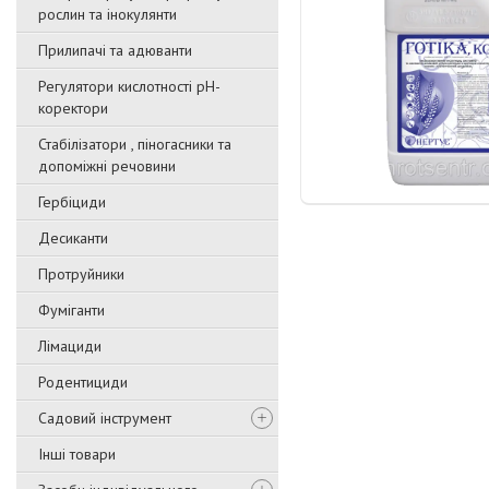
рослин та інокулянти
Прилипачі та адюванти
Регулятори кислотності pН-
коректори
Стабілізатори , піногасники та
допоміжні речовини
Гербіциди
Десиканти
Протруйники
Фуміганти
Лімациди
Родентициди
Садовий інструмент
Інші товари