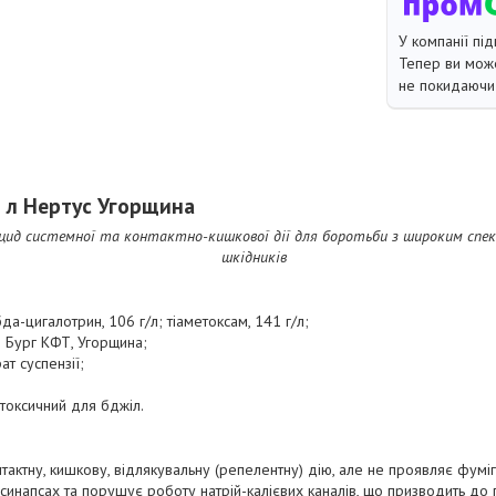
У компанії під
Тепер ви може
не покидаючи 
 л Нертус Угорщина
ид системної та контактно-кишкової дії для боротьби з широким спек
шкідників
а-цигалотрин, 106 г/л; тіаметоксам, 141 г/л;
 Бург КФТ, Угорщина;
т суспензії;
токсичний для бджіл.
тактну, кишкову, відлякувальну (репелентну) дію, але не проявляє фуміган
 синапсах та порушує роботу натрій-калієвих каналів, що призводить д