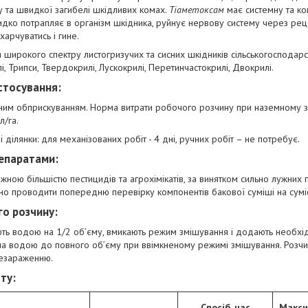
чу та швидкої загибелі шкідливих комах.
Тіаметоксам
має системну та ко
дко потрапляє в організм шкідника, руйнує нервову систему через реце
харчуватись і гине.
широкого спектру листогризучих та сисних шкідників сільськогосподарсь
і, Трипси, Твердокрилі, Лускокрилі, Перетинчастокрилі, Двокрилі.
стосування
:
ним обприскуванням. Норма витрати робочого розчину при наземному з
л/га.
ділянки: для механізованих робіт - 4 дні, ручних робіт – не потребує.
репаратами
:
жною більшістю пестицидів та агрохімікатів, за винятком сильно лужних 
 проводити попередню перевірку компонентів бакової суміші на сумісні
го розчину
:
ь водою на 1/2 об’єму, вмикають режим змішування і додають необхідн
а водою до повного об’єму при ввімкненому режимі змішування. Розчин
незараженню.
ату
:
Спосіб, час
Макси