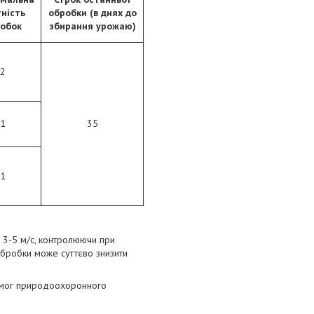
ність
обробки (в днях до
обок
збирання урожаю)
2
1
35
1
о 3-5 м/с, контролюючи при
обробки може суттєво знизити
вимог природоохоронного