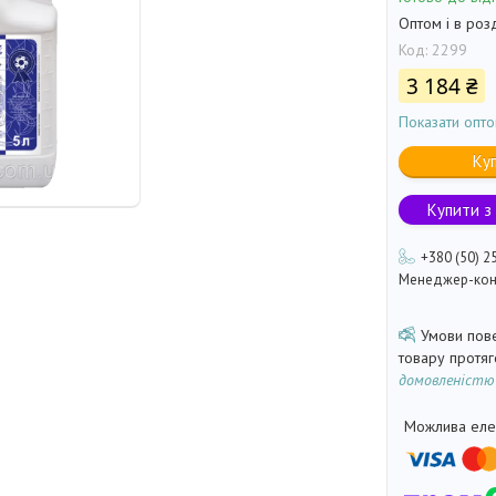
Оптом і в роз
Код:
2299
3 184 ₴
Показати опто
Ку
Купити з
+380 (50) 2
Менеджер-кон
товару протя
домовленістю