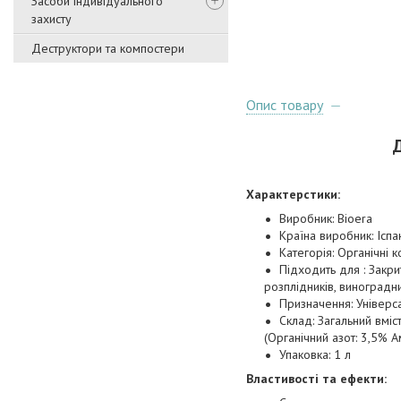
Засоби індивідуального
захисту
Деструктори та компостери
Опис товару
Д
Характерстики:
Виробник: Bioerа
Країна виробник: Іспа
Категорія: Органічні к
Підходить для : Закри
розплідників, виноградни
Призначення: Універс
Склад: Загальний вміст
(Органічний азот: 3,5% А
Упаковка: 1 л
Властивості та ефекти: