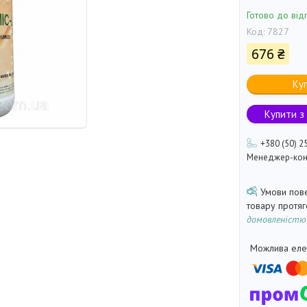
Готово до від
Код:
7827
676 ₴
Ку
Купити з
+380 (50) 2
Менеджер-кон
товару протя
домовленістю