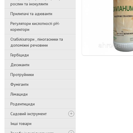
рослин та інокулянти
Прилипачі та адюванти
Регулятори кислотності pН-
коректори
Стабілізатори , піногасники та
допоміжні речовини
Гербіциди
Десиканти
Протруйники
Фуміганти
Лімациди
Родентициди
Садовий інструмент
Інші товари