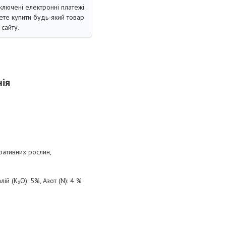
ключені електронні платежі.
те купити будь-який товар
сайту.
нія
ративних рослин,
ій (K₂O): 5%, Азот (N): 4 %