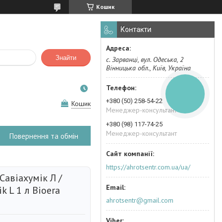
Кошик
Контакти
Знайти
с. Зарванці, вул. Одеська, 2
Вінницька обл., Київ, Україна
КНОПКА
ЗВ'ЯЗКУ
+380 (50) 258-54-22
Кошик
Менеджер-консультант
+380 (98) 117-74-25
Менеджер-консультант
Повернення та обмін
https://ahrotsentr.com.ua/ua/
авіахумік Л /
k L 1 л Bioerа
ahrotsentr@gmail.com