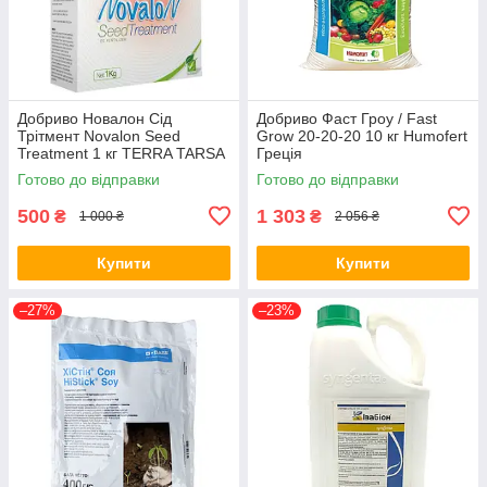
Добриво Новалон Сід
Добриво Фаст Гроу / Fast
Трітмент Novalon Seed
Grow 20-20-20 10 кг Humofert
Treatment 1 кг TERRA TARSA
Греція
Туреччина
Готово до відправки
Готово до відправки
500
1 303
₴
₴
1 000 ₴
2 056 ₴
Купити
Купити
–27%
–23%