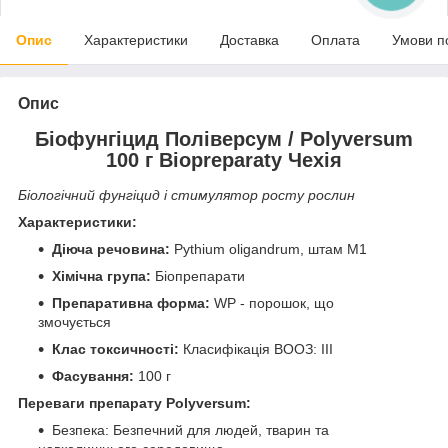
Опис
Характеристики
Доставка
Оплата
Умови п
Опис
Біофунгіцид Поліверсум / Polyversum
100 г Bioprepara
ty Чехія
Біологічний фунгіцид і стимулятор росту рослин
Характеристики:
Діюча речовина:
Pythium oligandrum, штам М1
Хімічна група:
Біопрепарати
Препаративна форма:
WР - порошок, що
змочується
Клас токсичності:
Класифікація ВООЗ: III
Фасування:
100 г
Переваги препарату
Polyversum:
Безпека: Безпечний для людей, тварин та