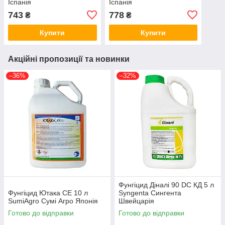
Іспанія
Іспанія
743
778
₴
₴
Купити
Купити
Акційні пропозиції та новинки
–36%
–32%
Фунгіцид Діналі 90 DC КД 5 л
Фунгіцид Ютака СЕ 10 л
Syngenta Сингента
SumiAgro Сумі Агро Японія
Швейцарія
Готово до відправки
Готово до відправки