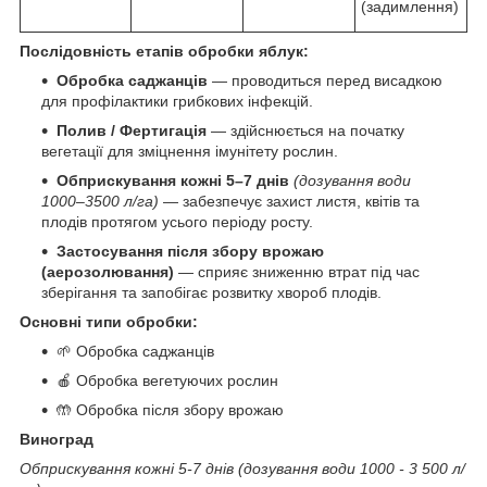
(задимлення)
Послідовність етапів обробки яблук:
Обробка саджанців
— проводиться перед висадкою
для профілактики грибкових інфекцій.
Полив / Фертигація
— здійснюється на початку
вегетації для зміцнення імунітету рослин.
Обприскування кожні 5–7 днів
(дозування води
1000–3500 л/га)
— забезпечує захист листя, квітів та
плодів протягом усього періоду росту.
Застосування після збору врожаю
(аерозолювання)
— сприяє зниженню втрат під час
зберігання та запобігає розвитку хвороб плодів.
Основні типи обробки:
🌱 Обробка саджанців
🍎 Обробка вегетуючих рослин
🤲 Обробка після збору врожаю
Виноград
Обприскування кожні 5-7 днів (дозування води 1000 - 3 500 л/