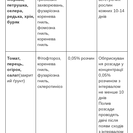
петрушка,
захворювань,
рослин
селера,
фузаріозна
кожних 10-14
редька, хрін,
коренева
днів
буряк
гниль,
фомозна
гниль,
коренева
гниль
Томат,
Фітофтороз,
0,05% розчин
Обприскуван
перець,
коренева
ня розсади у
огірок,
гниль,
концентрації
салат
(закрит
фузаріозна
0,05%
ий ґрунт)
гниль,
розчином з
склеротиніоз
інтервалом
не менше 10
днів
Полив
розсади
проводять
двічі після
появи сходів
з інтервалом