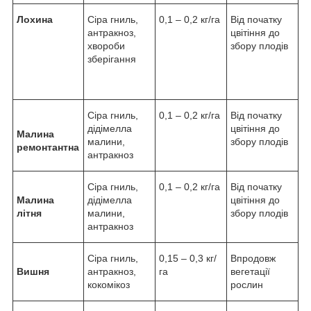
Лохина
Сіра гниль,
0,1 – 0,2 кг/га
Від початку
антракноз,
цвітіння до
хвороби
збору плодів
зберігання
Сіра гниль,
0,1 – 0,2 кг/га
Від початку
дідімелла
цвітіння до
Малина
малини,
збору плодів
ремонтантна
антракноз
Сіра гниль,
0,1 – 0,2 кг/га
Від початку
Малина
дідімелла
цвітіння до
літня
малини,
збору плодів
антракноз
Сіра гниль,
0,15 – 0,3 кг/
Впродовж
Вишня
антракноз,
га
вегетації
кокомікоз
рослин