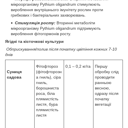
мікроорганізму Pythium oligandrum стимулюють
вироблення внутрішнього імунітету рослин проти
грибкових і бактеріальних захворювань.
Стимуляція росту:
Вторинні метаболіти
мікроорганізму Pythium oligandrum підтримують
вироблення фітогормонів росту.
Ягідні та кісточкові культури
Обприскування/полив після початку цвітіння кожних 7-10
днів
Фітофтороз
0,1 – 0,2 кг/га
Першу
Суниця
(фітофторозн
обробку слід
садова
а гниль), сіра
проводити
гниль,
ранньою
борошниста
весною,
роса, біла
одразу після
плямистість
початку
листя, бура
вегетації
плямистість
листя