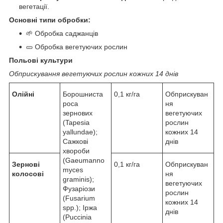
вегетації.
Основні типи обробки:
🌱 Обробка саджанців
🥒 Обробка вегетуючих рослин
Польові культури
Обприскування вегетуючих рослин кожних 14 днів
Олійні
Борошниста
0,1 кг/га
Обприскуван
роса
ня
зернових
вегетуючих
(Tapesia
рослин
yallundae);
кожних 14
Сажкові
днів
хвороби
(Gaeumanno
Зернові
0,1 кг/га
Обприскуван
myces
колосові
ня
graminis);
вегетуючих
Фузаріози
рослин
(Fusarium
кожних 14
spp.); Іржа
днів
(Puccinia