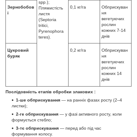
spp.);
Зернобобов
0,1 кг/га
Обприскуван
Плямистість
і
ня
листя
вегетуючих
(Septoria
рослин
tritici,
кожних 7-14
Pyrenophora
днів
teres).
Цукровий
0,2 кг/га
Обприскуван
буряк
ня
вегетуючих
рослин
кожних 14
днів
Послідовність етапів обробки злакових :
1-ше обприскування
— на ранніх фазах росту (2–4
листки);
2-ге обприскування
— у фазі активного росту, коли
формується стебло;
3-тє обприскування
— перед або під час
формування колосу.