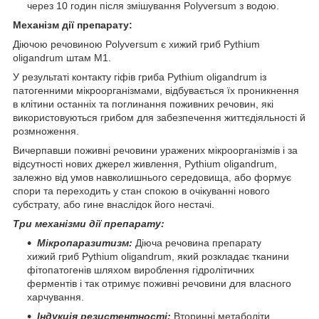
через 10 годин після змішування Polyversum з водою.
Механізм дії препарату:
Діючою речовиною Polyversum є хижий гриб Pythium
oligandrum штам М1.
У результаті контакту гіфів гриба Pythium oligandrum із
патогенними мікроорганізмами, відбувається їх проникнення
в клітини останніх та поглинання поживних речовин, які
використовуються грибом для забезпечення життєдіяльності й
розмноження.
Вичерпавши поживні речовини уражених мікроорганізмів і за
відсутності нових джерел живлення, Pythium oligandrum,
залежно від умов навколишнього середовища, або формує
спори та переходить у стан спокою в очікуванні нового
субстрату, або гине внаслідок його нестачі.
Три механізми дії препарату:
Мікропаразитизм:
Діюча речовина препарату
хижий гриб Pythium oligandrum, який розкладає тканини
фітопатогенів шляхом вироблення гідролітичних
ферментів і так отримує поживні речовини для власного
харчування.
Індукція резистентності:
Вторинні метаболіти