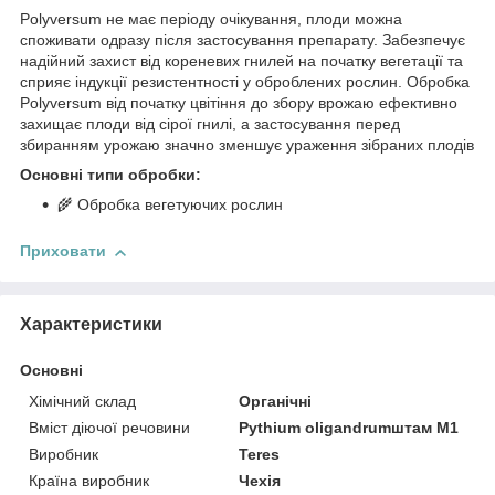
Polyversum не має періоду очікування, плоди можна
споживати одразу після застосування препарату. Забезпечує
надійний захист від кореневих гнилей на початку вегетації та
сприяє індукції резистентності у оброблених рослин. Обробка
Polyversum від початку цвітіння до збору врожаю ефективно
захищає плоди від сірої гнилі, а застосування перед
збиранням урожаю значно зменшує ураження зібраних плодів
Основні типи обробки:
🌾 Обробка вегетуючих рослин
Приховати
Характеристики
Основні
Хімічний склад
Органічні
Вміст діючої речовини
Pythium oligandrumштам М1
Виробник
Teres
Країна виробник
Чехія