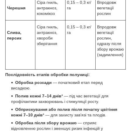
Сіра гниль,
0,15 – 0,3 кг/
Впродовж
Черешня
антракноз,
га
вегетації
кокомікоз
рослин
Сіра гниль,
0,15 – 0,3 кг/
Впродовж
Слива,
антракноз,
га
вегетації
персик
хвороби
рослин,
зберігання
одразу після
збору врожаю
(задимлення)
Послідовність етапів обробки полуниці:
Обробка розсади
— початковий етап перед
висадкою.
Полив кожні 7–14 днів
* — під час вегетації для
профілактики захворювань і стимуляції росту.
Обприскування або полив після початку цвітіння
кожні 7–10 днів
* — для захисту зав’язі та плодів.
Обробка після збору врожаю
— сприяє
відновленню рослин і зменшує ризик інфекцій у