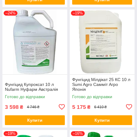
–24%
–19%
Фунгіцид Мілдікат 25 КС 10 л
Фунгіцид Купроксат 10 л
Sumi Agro Самміт Агро
Nufarm Нуфарм Австралія
Японія
Готово до відправки
Готово до відправки
3 598
5 175
₴
₴
4 746 ₴
6 410 ₴
Купити
Купити
–19%
–16%