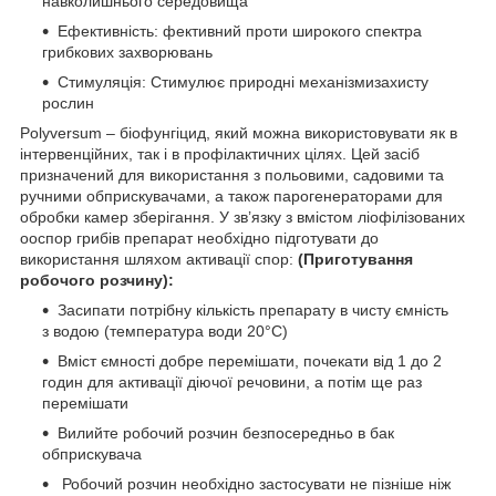
навколишнього середовища
Ефективність: фективний проти широкого спектра
грибкових захворювань
Стимуляція: Стимулює природні механізмизахисту
рослин
Polyversum – біофунгіцид, який можна використовувати як в
інтервенційних, так і в профілактичних цілях. Цей засіб
призначений для використання з польовими, садовими та
ручними обприскувачами, а також парогенераторами для
обробки камер зберігання. У зв’язку з вмістом ліофілізованих
ооспор грибів препарат необхідно підготувати до
використання шляхом активації спор:
(Приготування
робочого розчину):
Засипати потрібну кількість препарату в чисту ємність
з водою (температура води 20°C)
Вміст ємності добре перемішати, почекати від 1 до 2
годин для активації діючої речовини, а потім ще раз
перемішати
Вилийте робочий розчин безпосередньо в бак
обприскувача
Робочий розчин необхідно застосувати не пізніше ніж