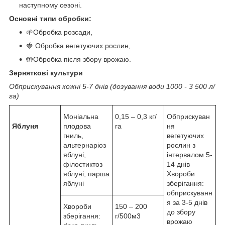
наступному сезоні.
Основні типи обробки:
🌱Обробка розсади,
🍓 Обробка вегетуючих рослин,
🤲Обробка після збору врожаю.
Зерняткові культури
Обприскування кожні 5-7 днів (дозування води 1000 - 3 500 л/
га)
Моніальна
0,15 – 0,3 кг/
Обприскуван
Яблуня
плодова
га
ня
гниль,
вегетуючих
альтернаріоз
рослин з
яблуні,
інтервалом 5-
філостиктоз
14 днів
яблуні, парша
Хвороби
яблуні
зберігання:
обприскуванн
я за 3-5 днів
Хвороби
150 – 200
до збору
зберігання:
г/500м3
врожаю