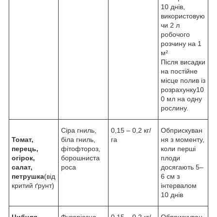
10 днів,
використовую
чи 2 л
робочого
розчину на 1
м²
Після висадки
на постійне
місце полив із
розрахунку10
0 мл на одну
рослину.
Сіра гниль,
0,15 – 0,2 кг/
Обприскуван
Томат,
біла гниль,
га
ня з моменту,
перець,
фітофтороз,
коли перші
огірок,
борошниста
плоди
салат,
роса
досягають 5–
петрушка
(від
6 см з
критий ґрунт)
інтервалом
10 днів