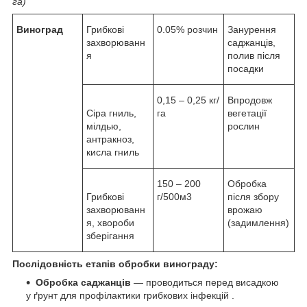
га)
Виноград
Грибкові
0.05% розчин
Занурення
захворюванн
саджанців,
я
полив після
посадки
0,15 – 0,25 кг/
Впродовж
Сіра гниль,
га
вегетації
мілдью,
рослин
антракноз,
кисла гниль
150 – 200
Обробка
Грибкові
г/500м3
після збору
захворюванн
врожаю
я, хвороби
(задимлення)
зберігання
Послідовність етапів обробки винограду:
Обробка саджанців
— проводиться перед висадкою
у ґрунт для профілактики грибкових інфекцій .