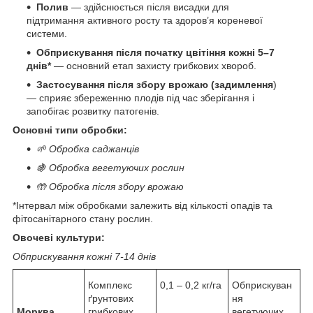
Полив
— здійснюється після висадки для
підтримання активного росту та здоров’я кореневої
системи.
Обприскування після початку цвітіння кожні 5–7
днів*
— основний етап захисту грибкових хвороб.
Застосування після збору врожаю (задимлення
)
— сприяє збереженню плодів під час зберігання і
запобігає розвитку патогенів.
Основні типи обробки:
🌱 Обробка саджанців
🍇 Обробка вегетуючих рослин
🤲 Обробка після збору врожаю
*Інтервал між обробками залежить від кількості опадів та
фітосанітарного стану рослин.
Овочеві культури:
Обприскування кожні 7-14 днів
Комплекс
0,1 – 0,2 кг/га
Обприскуван
ґрунтових
ня
Морква,
грибкових
вегетуючих