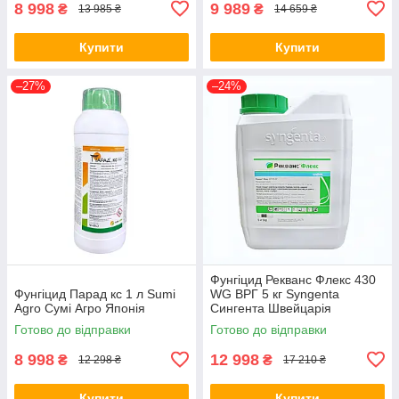
8 998
9 989
₴
₴
13 985 ₴
14 659 ₴
Купити
Купити
–27%
–24%
Фунгіцид Рекванс Флекс 430
Фунгіцид Парад кс 1 л Sumi
WG ВРГ 5 кг Syngenta
Agro Сумі Агро Японія
Сингента Швейцарія
Готово до відправки
Готово до відправки
8 998
12 998
₴
₴
12 298 ₴
17 210 ₴
Купити
Купити