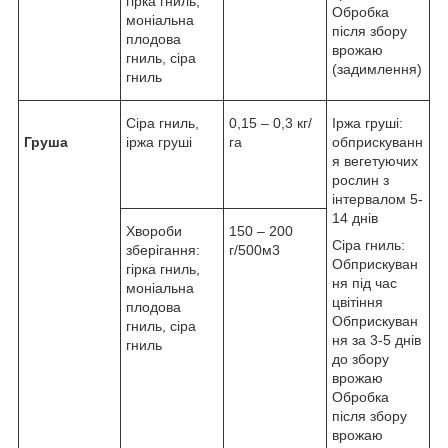
гірка гниль,
Обробка
моніальна
після збору
плодова
врожаю
гниль, сіра
(задимлення)
гниль
Сіра гниль,
0,15 – 0,3 кг/
Іржа груші:
Груша
іржа груші
га
обприскуванн
я вегетуючих
рослин з
інтервалом 5-
14 днів
Хвороби
150 – 200
Сіра гниль:
зберігання:
г/500м3
Обприскуван
гірка гниль,
ня під час
моніальна
цвітіння
плодова
Обприскуван
гниль, сіра
ня за 3-5 днів
гниль
до збору
врожаю
Обробка
після збору
врожаю