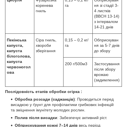
Цибуля
Фузаріозна
0,15 – 0,2 кг/
Обприскуван
коренева
га
ня зі стадії 3-
гниль
4 листків
(BBCH 13-14)
з інтервалом
14-21 днів
Пекінська
Сіра гниль,
0,15 – 0,2 кг/
Обприскуван
капуста,
хвороби
га
ня за 5-7 днів
капуста
зберігання
до збору
білоголова,
капуста
200 г/500м3
Застосування
червоногол
після збору
ова
врожаю
(задимлення)
Послідовність етапів обробки огірка :
Обробка розсади (саджанців)
: Проводиться перед
висадкою у ґрунт для профілактики грибкових інфекцій
та зміцнення імунітету молодих рослин.
Полив після висадки
: Забезпечує активний ріст.
Обприскування кожні 7–14 днів
весь період