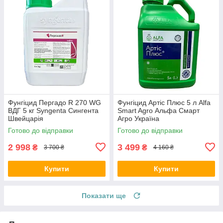
Фунгіцид Пергадо R 270 WG
Фунгіцид Артіс Плюс 5 л Alfa
ВДГ 5 кг Syngenta Сингента
Smart Agro Альфа Смарт
Швейцарія
Агро Україна
Готово до відправки
Готово до відправки
2 998
3 499
₴
₴
3 700 ₴
4 160 ₴
Купити
Купити
Показати ще