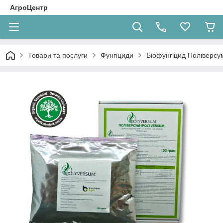
АгроЦентр
Товари та послуги
Фунгіциди
Біофунгіцид Поліверсум