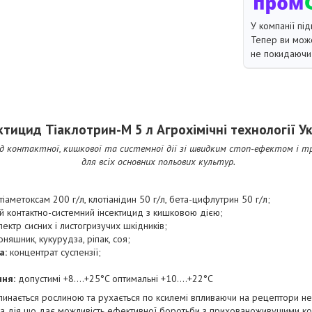
У компанії під
Тепер ви може
не покидаючи 
ктицид Тіаклотрин-М 5 л Агрохімічні технології У
 контактної, кишкової та системної дії зі швидким стоп-ефектом і три
для всіх основних польових культур.
тіаметоксам 200 г/л, клотіанідин 50 г/л, бета-цифлутрин 50 г/л;
 контактно-системний інсектицид з кишковою дією;
ектр сисних і листогризучих шкідників;
няшник, кукурудза, ріпак, соя;
а:
концентрат суспензії;
ня:
допустимі +8....+25°C оптимальні +10....+22°C
инається рослиною та рухається по ксилемі впливаючи на рецептори не
а дія що дає можливість ефективної боротьби з прихованоживущими ком