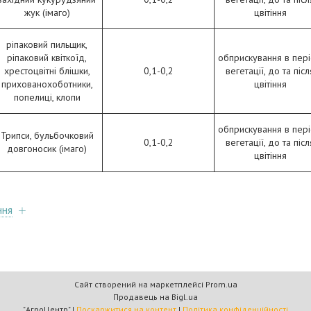
жук (імаго)
цвітіння
ріпаковий пильщик,
ріпаковий квіткоїд,
обприскування в пер
хрестоцвітні блішки,
0,1-0,2
вегетації, до та післ
прихованохоботники,
цвітіння
попелиці, клопи
обприскування в пер
Трипси, бульбочковий
0,1-0,2
вегетації, до та післ
довгоносик (імаго)
цвітіння
ння
Сайт створений на маркетплейсі
Prom.ua
Продавець на Bigl.ua
"АгроЦентр" |
Поскаржитися на контент
|
Політика конфіденційності