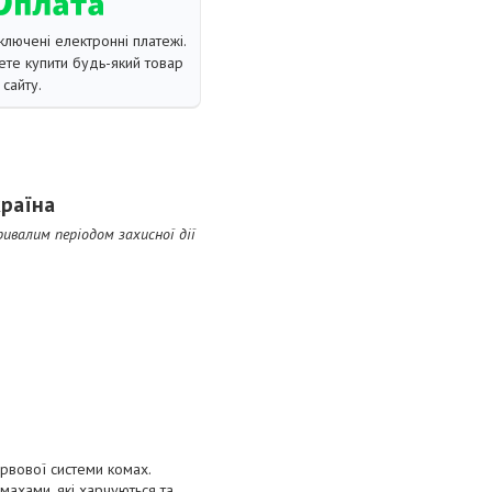
ключені електронні платежі.
те купити будь-який товар
сайту.
країна
валим періодом захисної дії
рвової системи комах.
ахами, які харчуються та