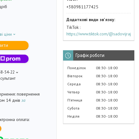
дріб
+380981177425
TikTok
https://www.tiktok.com/@sadovijraj
ві ціни
пити
Графік роботи
Понеділок
08:30
18:00
58-54-22
Вівторок
08:30
18:00
сультант
Середа
08:30
18:00
Четвер
08:30
18:00
повернення
гом 14 днів
за
Пʼятниця
08:30
18:00
Субота
08:30
18:00
Неділя
08:30
18:00