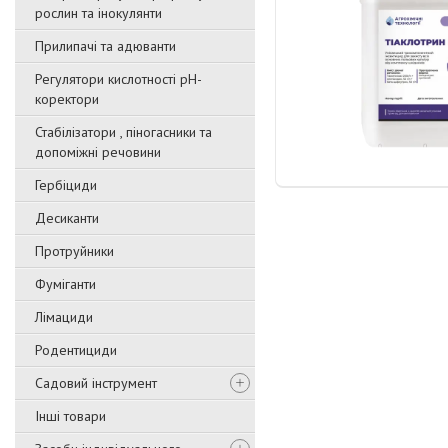
рослин та інокулянти
Прилипачі та адюванти
Регулятори кислотності pН-
коректори
Стабілізатори , піногасники та
допоміжні речовини
Гербіциди
Десиканти
Протруйники
Фуміганти
Лімациди
Родентициди
Садовий інструмент
Інші товари