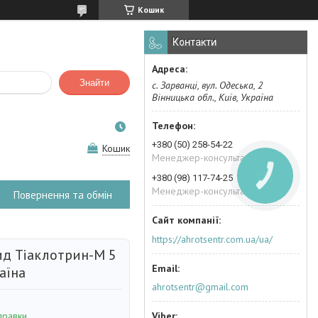
Кошик
Контакти
Знайти
с. Зарванці, вул. Одеська, 2
Вінницька обл., Київ, Україна
+380 (50) 258-54-22
Кошик
Менеджер-консультант
КНОПКА
+380 (98) 117-74-25
ЗВ'ЯЗКУ
Менеджер-консультант
Повернення та обмін
https://ahrotsentr.com.ua/ua/
ид Тіаклотрин-М 5
аїна
ahrotsentr@gmail.com
правки