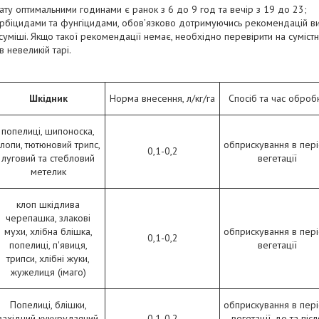
ту оптимальними годинами є ранок з 6 до 9 год та вечір з 19 до 23;
рбіцидами та фунгіцидами, обов’язково дотримуючись рекомендацій ви
суміші. Якщо такої рекомендації немає, необхідно перевірити на сумістн
в невеликій тарі.
Шкідник
Норма внесення, л/кг/га
Спосіб та час оброб
попелиці, шипоноска,
клопи, тютюновий трипс,
обприскування в пер
0,1-0,2
луговий та стебловий
вегетації
метелик
клоп шкідлива
черепашка, злакові
мухи, хлібна блішка,
обприскування в пер
0,1-0,2
попелиці, п'явиця,
вегетації
трипси, хлібні жуки,
жужелиця (імаго)
Попелиці, блішки,
обприскування в пер
західний кукурудзяний
0,1-0,2
вегетації, до та післ