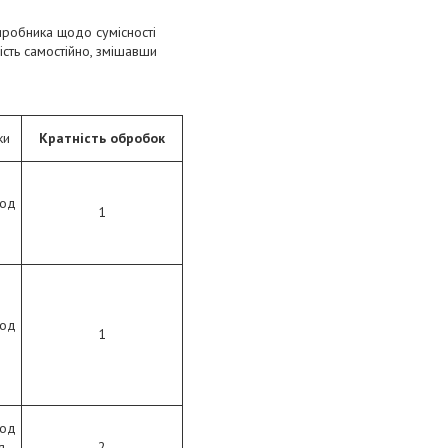
робника щодо сумісності
ість самостійно, змішавши
ки
Кратність обробок
іод
1
іод
1
іод
я
2