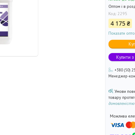
Оптом і в роз
Код:
2295
4 175 ₴
Показати опто
Ку
Купити з
+380 (50) 2
Менеджер-кон
товару протя
домовленістю