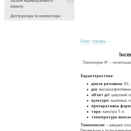
Засоби індивідуального
захисту
Деструктори та компостери
Опис товару
Інсе
Тіаклотрин М — інсектицид
Характеристики:
діюча речовина:
КС, 
дія:
високоефективний
об’єкт дії:
широкий сп
культури:
пшениця, со
препаративна форм
тара:
каністра 5 л;
температури внесен
Тіаметоксам
– швидко погл
Перевагою є трансламінарн