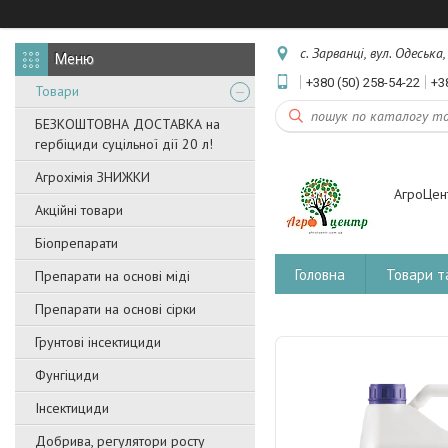
с. Зарванці, вул. Одеська
+380 (50) 258-54-22
+3
Товари
БЕЗКОШТОВНА ДОСТАВКА на
гербіциди суцільної дії 20 л!
Агрохімія ЗНИЖКИ
АгроЦен
Акційні товари
Біопрепарати
Головна
Товари т
Препарати на основі міді
Препарати на основі сірки
Грунтові інсектициди
Фунгіциди
Інсектициди
Добрива, регулятори росту