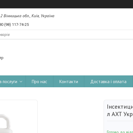
, 2 Вінницька обл., Київ, Україна
80 (98) 117-74-25
тр
а послуги
Про нас
Контакти
Доставка і оплата
Інсектиц
л АХТ Укр
Готово до від