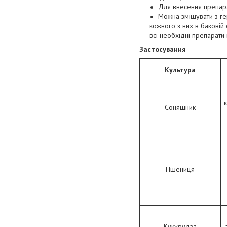
Для внесення препара
Можна змішувати з ге
кожного з них в баковій 
всі необхідні препарати 
Застосування
К
ультура
Соняшник
Пшениця
Кукурудза