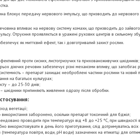
стка.
на блокує передачу нервового імпульсу, що призводить до нервового
ечовина впливає на нервову систему комахи, що призводить до зайвого
льсу. Отруєння проявляється в уражені рухових центрів в сильному зб
безпечує як миттєвий ефект, так і довготривалий захист рослин.
 ефективний проти сисних, листогризучих та прихованоживучих шкідників;
трьох діючих речовин забезпечує різні механізми впливу, що запобігає 
 системність – препарат захищає необроблені частини рослини та новий п
ння на багатьох культурах;
сту – до 25-30 днів;
 – шкідники припиняють живлення одразу після обробки.
астосування:
іод вегетації;
о використання заборонено, оскільки препарат токсичний для бджіл;
ндовано проводити при температурі від +8 до +25 ºС, при швидкості ві
бно використовувати в день його приготування, слід дотримуватись всіх
 (температура повітря, води, рН води) зазначених на етикетці для опт