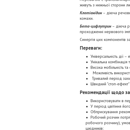
живуть з нижньої сторони ли
Клотіанідин
– діюча речови
комахи.
Бета-цифлутрин
– діюча р
проходженні нервового імпу
Синергія цих компонентів за
Переваги
:
Універсальність дії –
Унікальна комбінація 
Висока мобільність та
Можливість використа
Тривалий період захи
Швидкий "стоп-ефект"
Рекомендації щодо з
Використовувати в пер
У період цвітіння йог
Обприскування рекоме
Робочий розчин потрі
робочого розчину), умов
шкідників;