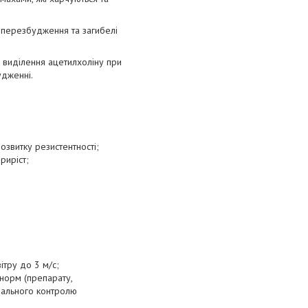
 перезбудження та загибелі
 виділення ацетилхоліну при
удженні.
розвитку резистентності;
риріст;
тру до 3 м/с;
 норм (препарату,
имального контролю