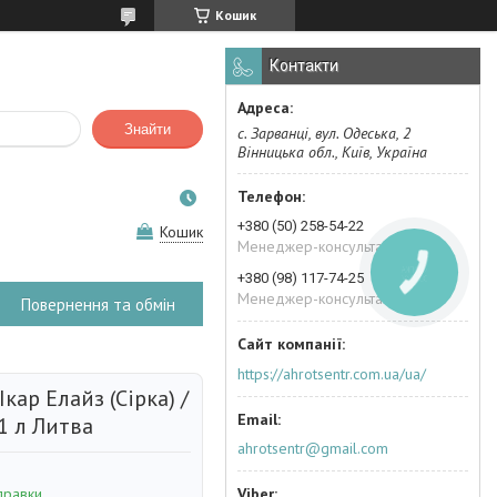
Кошик
Контакти
Знайти
с. Зарванці, вул. Одеська, 2
Вінницька обл., Київ, Україна
+380 (50) 258-54-22
Кошик
Менеджер-консультант
КНОПКА
+380 (98) 117-74-25
ЗВ'ЯЗКУ
Менеджер-консультант
Повернення та обмін
https://ahrotsentr.com.ua/ua/
кар Елайз (Сірка) /
 1 л Литва
ahrotsentr@gmail.com
правки