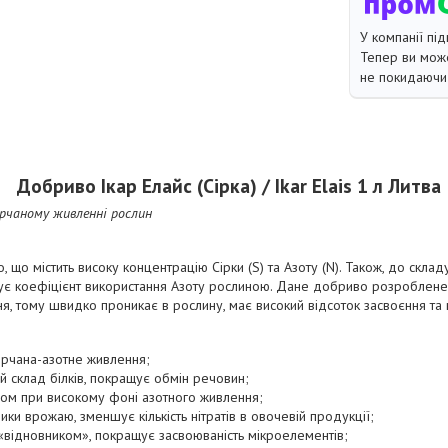
У компанії під
Тепер ви може
не покидаючи 
Добриво Ікар Елайс (Сірка) / Ikar Elais 1 л Литва
ірчаному живленні рослин
 що містить високу концентрацію Сірки (S) та Азоту (N). Також, до скла
шує коефіцієнт використання Азоту рослиною. Дане добриво розроблене
, тому швидко проникає в рослину, має високий відсоток засвоєння та н
сірчана-азотне живлення;
й склад білків, покращує обмін речовин;
ом при високому фоні азотного живлення;
ники врожаю, зменшує кількість нітратів в овочевій продукції;
 «відновником», покращує засвоюваність мікроелементів;