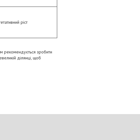
етативний ріст
ям рекомендується зробити
евеликій ділянці, щоб