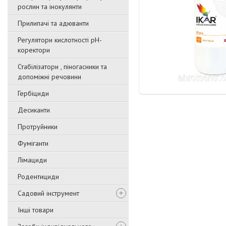
рослин та інокулянти
Прилипачі та адюванти
Регулятори кислотності pН-
коректори
Стабілізатори , піногасники та
допоміжні речовини
Гербіциди
Десиканти
Протруйники
Фуміганти
Лімациди
Родентициди
Садовий інструмент
Інші товари