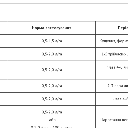
Норма застосування
Пері
0,5-1,5 л/га
Кущення, форму
0,5-2,0 л/га
1-5 трійчастих 
Фаза 4-6 лис
0,5-2,0 л/га
0,5-2,0 л/га
2-3 пари ли
0,5-2,0 л/га
Фаза 4-6
0,5-2,0 л/га
або
Наростання веге
0,1-0,3 л на 100 л води