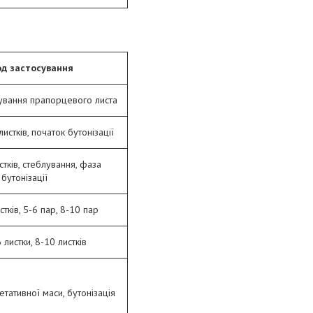
од застосування
вання прапорцевого листа
листків, початок бутонізації
тків, стеблування, фаза
бутонізації
стків, 5-6 пар, 8-10 пар
 листки, 8-10 листків
тативної маси, бутонізація