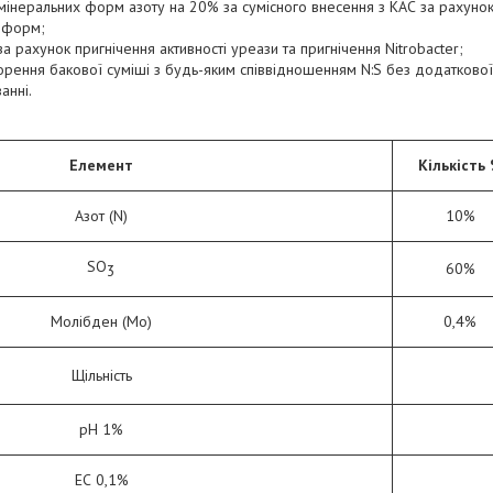
 мінеральних форм азоту на 20% за сумісного внесення з КАС за рахуно
х форм;
а рахунок пригнічення активності уреази та пригнічення Nitrobacter;
рення бакової суміші з будь-яким співвідношенням N:S без додаткової н
анні.
Елемент
Кількість
Азот (N)
10%
SO
60%
3
Молібден (Мо)
0,4%
Щільність
рН 1%
ЕС 0,1%