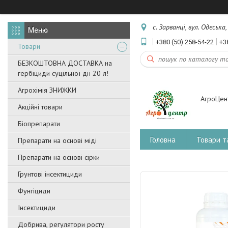
с. Зарванці, вул. Одеська
+380 (50) 258-54-22
+3
Товари
БЕЗКОШТОВНА ДОСТАВКА на
гербіциди суцільної дії 20 л!
Агрохімія ЗНИЖКИ
АгроЦен
Акційні товари
Біопрепарати
Головна
Товари т
Препарати на основі міді
Препарати на основі сірки
Грунтові інсектициди
Фунгіциди
Інсектициди
Добрива, регулятори росту