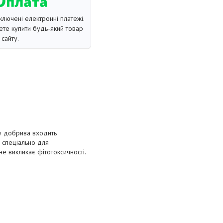
ключені електронні платежі.
те купити будь-який товар
сайту.
ду добрива входить
 спеціально для
е викликає фітотоксичності.