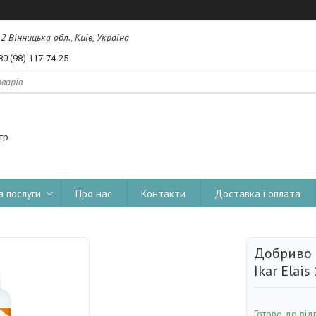
, 2 Вінницька обл., Київ, Україна
80 (98) 117-74-25
тр
а послуги
Про нас
Контакти
Доставка і оплата
Добриво І
Ikar Elais
Готово до від