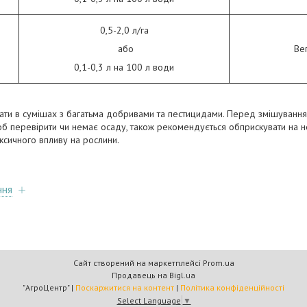
0,5-2,0 л/га
або
Вег
0,1-0,3 л на 100 л води
ти в сумішах з багатьма добривами та пестицидами. Перед змішуванн
 щоб перевірити чи немає осаду, також рекомендується обприскувати на н
ксичного впливу на рослини.
ння
Сайт створений на маркетплейсі
Prom.ua
Продавець на Bigl.ua
"АгроЦентр" |
Поскаржитися на контент
|
Політика конфіденційності
Select Language
▼