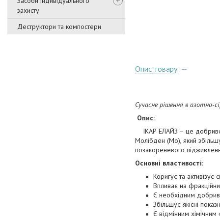
Засоби індивідуального
захисту
Деструктори та компостери
Опис товару
Сучасне рішення в азотно-с
Опис:
ІКАР ЕЛАЙЗ – це добриво,
Молібден (Мо), який збіль
позакореневого підживлення
Основні властивості:
Коригує та активізує 
Впливає на фракційни
Є необхідним добрив
Збільшує якісні показ
Є відмінним хімічним