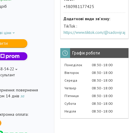
дріб
+380981177425
TikTok
https://www.tiktok.com/@sadovijraj
ві ціни
пити
Графік роботи
Понеділок
08:30
18:00
58-54-22
Вівторок
08:30
18:00
сультант
Середа
08:30
18:00
Четвер
08:30
18:00
повернення
гом 14 днів
за
Пʼятниця
08:30
18:00
Субота
08:30
18:00
Неділя
08:30
18:00