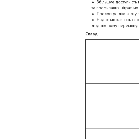
Збільшує доступність
та промивання нітратни
Пролонгує дію азоту з
Надає можливість ство
додатковому перемішув
Склад: