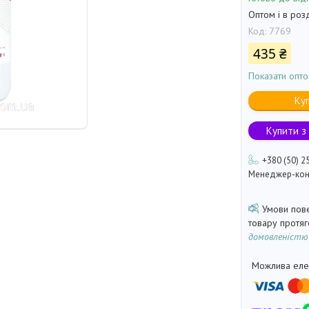
Оптом і в роз
Код:
7769
435 ₴
Показати опто
Ку
Купити з
+380 (50) 2
Менеджер-кон
товару протя
домовленістю