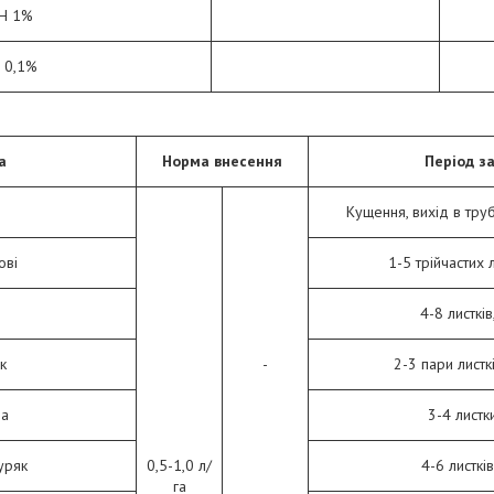
Н 1%
 0,1%
а
Норма внесення
Період з
Кущення, вихід в тру
ові
1-5 трійчастих л
4-8 листкі
к
-
2-3 пари листкі
за
3-4 листки
уряк
0,5-1,0 л/
4-6 листків
га