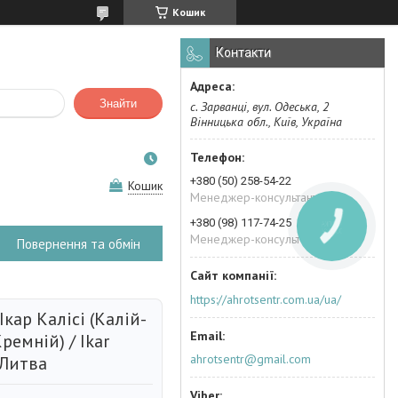
Кошик
Контакти
Знайти
с. Зарванці, вул. Одеська, 2
Вінницька обл., Київ, Україна
+380 (50) 258-54-22
Кошик
Менеджер-консультант
+380 (98) 117-74-25
КНОПКА
ЗВ'ЯЗКУ
Менеджер-консультант
Повернення та обмін
https://ahrotsentr.com.ua/ua/
кар Калісі (Калій-
емній) / Ikar
ahrotsentr@gmail.com
л Литва