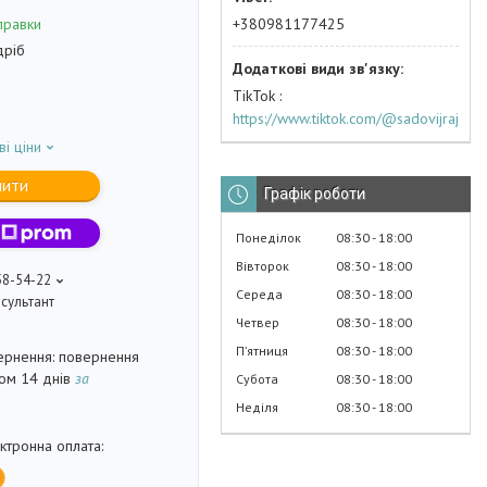
+380981177425
правки
дріб
TikTok
https://www.tiktok.com/@sadovijraj
ві ціни
пити
Графік роботи
Понеділок
08:30
18:00
Вівторок
08:30
18:00
58-54-22
Середа
08:30
18:00
сультант
Четвер
08:30
18:00
Пʼятниця
08:30
18:00
повернення
гом 14 днів
за
Субота
08:30
18:00
Неділя
08:30
18:00