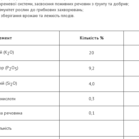
реневої системи, засвоєння поживних речовин з ґрунту та добрив;
мунітет рослин до грибкових захворювань;
 зберігання врожаю та лежкість плодів.
емент
Кількість %
й (K
O)
20
2
р (P
O
)
9,2
2
5
ій (Si
O)
4,0
2
окислоти
0,3
на речовина
0,1
льність