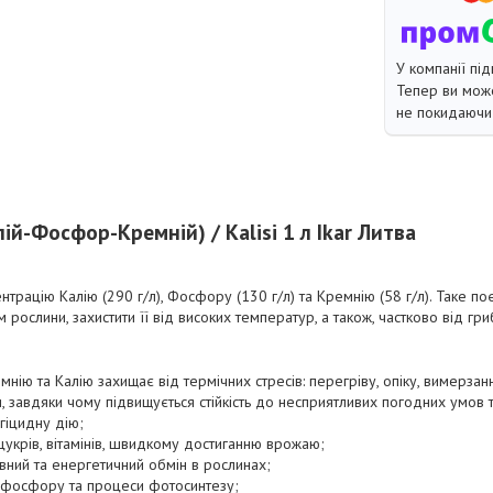
У компанії під
Тепер ви може
не покидаючи 
лій-Фосфор-Кремній) / Kalisi 1 л Ikar Литва
трацію Калію (290 г/л), Фосфору (130 г/л) та Кремнію (58 г/л). Таке 
рослини, захистити її від високих температур, а також, частково від гр
мнію та Калію захищає від термічних стресів: перегріву, опіку, вимерзан
ки, завдяки чому підвищується стійкість до несприятливих погодних умов 
гіцидну дію;
укрів, вітамінів, швидкому достиганню врожаю;
вний та енергетичний обмін в рослинах;
 фосфору та процеси фотосинтезу;