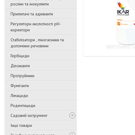
рослин та інокулянти
Прилипачі та адюванти
Регулятори кислотності pН-
коректори
Стабілізатори , піногасники та
допоміжні речовини
Гербіциди
Десиканти
Протруйники
Фуміганти
Лімациди
Родентициди
Садовий інструмент
Інші товари