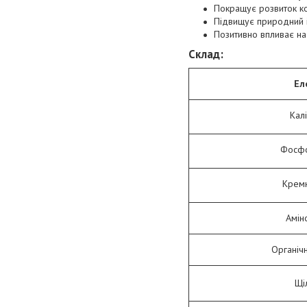
Покращує розвиток ко
Підвищує природний і
Позитивно впливає на
Склад:
Ел
Калі
Фосфо
Кремн
Амін
Органіч
Щі