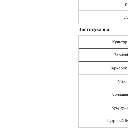
р
ЕС
Застосування:
Культур
Зернові
Зернобоб
Ріпак
Соняшни
Кукуруд
Цукровий б