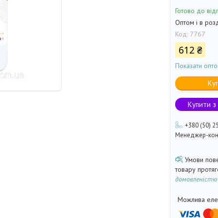
Готово до від
Оптом і в роз
Код:
7767
612 ₴
Показати опто
Ку
Купити з
+380 (50) 2
Менеджер-кон
товару протя
домовленістю