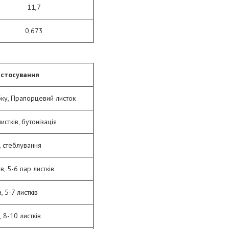
11,7
0,673
астосування
бку, Прапорцевий листок
истків, бутонізація
в, стеблування
в, 5-6 пар листків
, 5-7 листків
, 8-10 листків