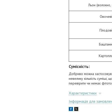
Льон (волокно, 
Овочев
Плодов
Баштанн
Картопл
Сумісність:
Добриво можна застосовува
невелику кількість суміші,
перевірити чи немає фітото
Характеристики
Інформація для замовле