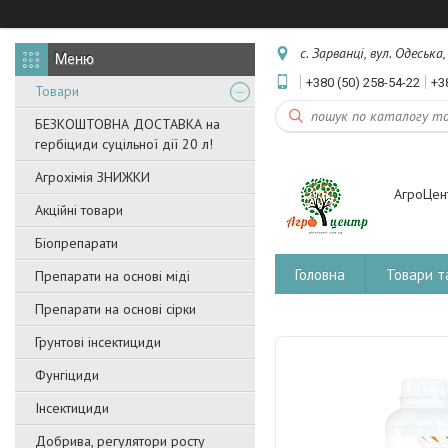
с. Зарванці, вул. Одеська
+380 (50) 258-54-22
+3
Товари
БЕЗКОШТОВНА ДОСТАВКА на
гербіциди суцільної дії 20 л!
Агрохімія ЗНИЖКИ
АгроЦен
Акційні товари
Біопрепарати
Головна
Товари т
Препарати на основі міді
Препарати на основі сірки
Грунтові інсектициди
Фунгіциди
Інсектициди
Добрива, регулятори росту