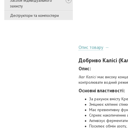
Засоби індивідуального
захисту
Деструктори та компостери
Опис товару
Добриво Калісі (Ка
Опис:
Ikar Калісі
має високу концен
контролювати водний режим 
Основні властивості:
За рахунок вмісту Кре
Зміцнює клітинні стін
Має превентивну фун
Сприяє накопиченню ц
Активізує ферментати
Посилює обмін азоту,