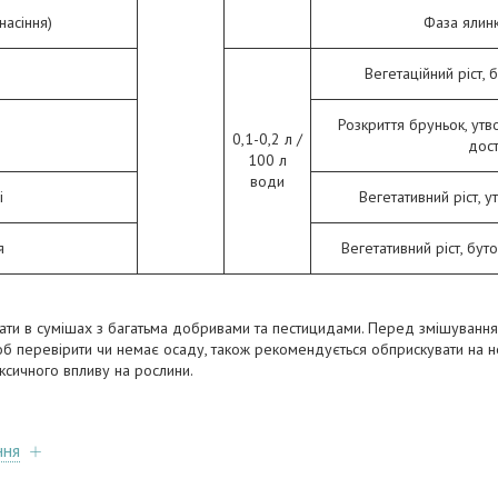
насіння)
Фаза ялинк
і
Вегетаційний ріст, б
Розкриття бруньок, утво
і
0,1-0,2 л /
дос
100 л
води
і
Вегетативний ріст, у
я
Вегетативний ріст, бут
ти в сумішах з багатьма добривами та пестицидами. Перед змішуванн
 щоб перевірити чи немає осаду, також рекомендується обприскувати на н
ксичного впливу на рослини.
ння