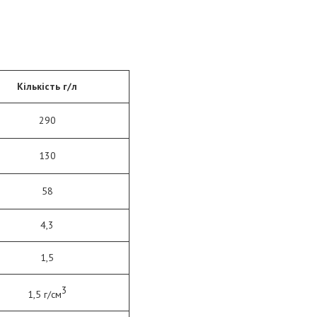
Кількість г/л
290
130
58
4,3
1,5
3
1,5 г/см