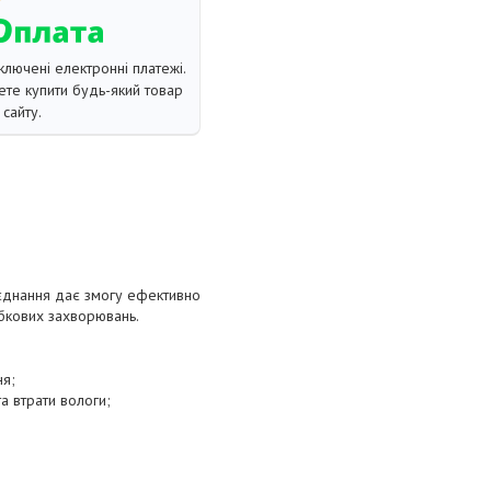
ключені електронні платежі.
те купити будь-який товар
сайту.
поєднання дає змогу ефективно
ибкових захворювань.
ня;
та втрати вологи;