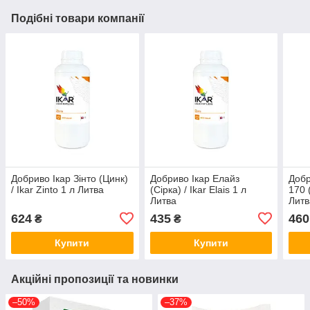
Подібні товари компанії
Добриво Ікар Зінто (Цинк)
Добриво Ікар Елайз
Добр
/ Ikar Zinto 1 л Литва
(Сірка) / Ikar Elais 1 л
170 
Литва
Литв
624
435
460
₴
₴
Купити
Купити
Акційні пропозиції та новинки
–50%
–37%