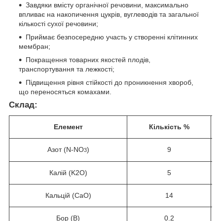
Завдяки вмісту органічної речовини, максимально
впливає на накопичення цукрів, вуглеводів та загальної
кількості сухої речовини;
Приймає безпосередню участь у створенні клітинних
мембран;
Покращення товарних якостей плодів,
транспортування та лежкості;
Підвищення рівня стійкості до проникнення хвороб,
що переносяться комахами.
Склад:
Елемент
Кількість %
Азот (N-NO
)
9
3
Калій (K
2
O)
5
Кальцій (CaO)
14
Бор (B)
0.2