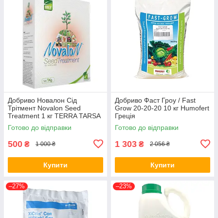
Добриво Новалон Сід
Добриво Фаст Гроу / Fast
Трітмент Novalon Seed
Grow 20-20-20 10 кг Humofert
Treatment 1 кг TERRA TARSA
Греція
Туреччина
Готово до відправки
Готово до відправки
500
1 303
₴
₴
1 000 ₴
2 056 ₴
Купити
Купити
–27%
–23%