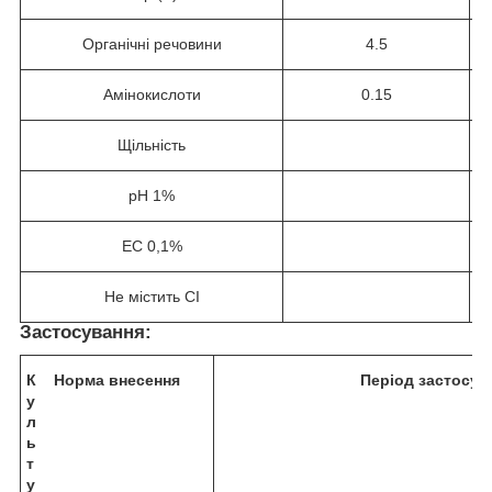
Органічні речовини
4.5
Амінокислоти
0.15
Щільність
рН 1%
ЕС 0,1%
Не містить СІ
Застосування
:
К
Норма внесення
Період застосув
у
л
ь
т
у