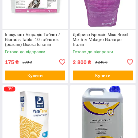
Інокулянт Біорадіс Таблет /
Добриво Брексіл Мікс Brexil
Bioradis Tablet 10 таблеток
Mix 5 кг Valagro Валагро
(розсип) Bioera Іспанія
Італія
Готово до відправки
Готово до відправки
175
2 800
₴
₴
208 ₴
3 248 ₴
Купити
Купити
–9%