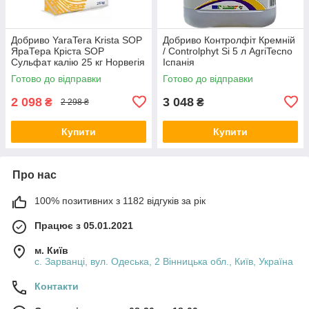
Добриво YaraTera Krista SOP
Добриво Контролфіт Кремній
ЯраТера Кріста SOP
/ Controlphyt Si 5 л AgriTecno
Сульфат калію 25 кг Норвегія
Іспанія
Готово до відправки
Готово до відправки
2 098
3 048
₴
₴
2 298 ₴
Купити
Купити
Про нас
100% позитивних з 1182 відгуків за рік
Працює з 05.01.2021
м. Київ
с. Зарванці, вул. Одеська, 2 Вінницька обл., Київ, Україна
Контакти