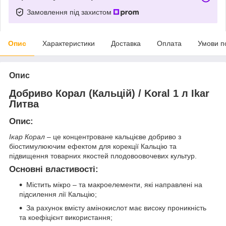
Замовлення під захистом
Опис
Характеристики
Доставка
Оплата
Умови п
Опис
Добриво Корал (Кальцій)
/
Koral 1
л
Ikar
Литва
Опис
:
Ікар Корал
– це концентроване кальцієве добриво з
біостимулюючим ефектом для корекції Кальцію та
підвищення товарних якостей плодовоовочевих культур.
Основні властивості:
Містить мікро – та макроелементи, які направлені на
підсилення лії Кальцію;
За рахунок вмісту амінокислот має високу проникність
та коефіцієнт використання;