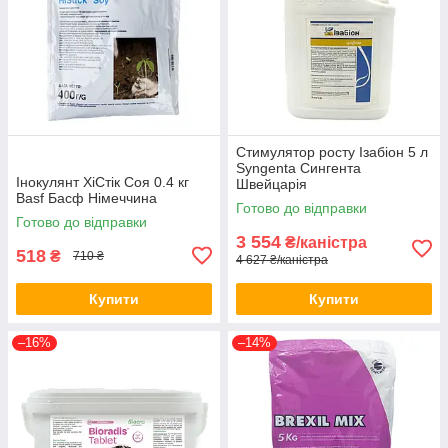
Стимулятор росту Ізабіон 5 л
Syngenta Сингента
Інокулянт ХіСтік Соя 0.4 кг
Швейцарія
Basf Басф Німеччина
Готово до відправки
Готово до відправки
3 554
₴/каністра
518
₴
710 ₴
4 627 ₴/каністра
Купити
Купити
–16%
–14%