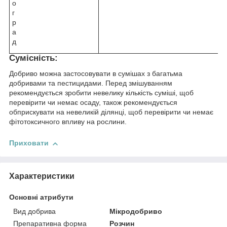
о
г
р
а
д
Сумісність:
Добриво можна застосовувати в сумішах з багатьма
добривами та пестицидами. Перед змішуванням
рекомендується зробити невелику кількість суміші, щоб
перевірити чи немає осаду, також рекомендується
обприскувати на невеликій ділянці, щоб перевірити чи немає
фітотоксичного впливу на рослини.
Приховати
Характеристики
Основні атрибути
Вид добрива
Мікродобриво
Препаративна форма
Розчин