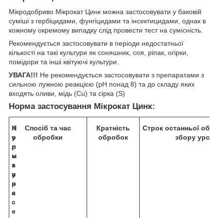
Мікродобриво Мікрокат Цинк можна застосовувати у баковій
суміші з гербіцидами, фунгіцидами та інсектицидами, однак в
кожному окремому випадку слід провести тест на сумісність.
Рекомендується застосовувати в періоди недостатньої
кількості на такі культури як соняшник, соя, ріпак, огірки,
помідори та інші квітуючі культури.
УВАГА!!!
Не рекомендується застосовувати з препаратами з
сильною лужною реакцією (рН понад 8) та до складу яких
входять оливи, мідь (Cu) та сіркa (S)
Норма застосування Мікрокат Цинк:
К
Н
Спосіб та час
Кратність
Строк останньої обро
у
о
обробки
обробок
збору урож
л
р
ь
м
т
а
у
в
р
н
а
е
с
е