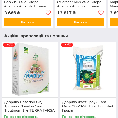
Бор Zn-B 5 л Вітера
(Microcat Mix) 25 л Вітера
Марг
Atlantica Agricola Іспанія
Atlantica Agricola Іспанія
Mang
Atlan
3 666
13 817
3 6
₴
₴
Купити
Купити
Акційні пропозиції та новинки
–50%
–37%
Добриво Новалон Сід
Добриво Фаст Гроу / Fast
Трітмент Novalon Seed
Grow 20-20-20 10 кг Humofert
Treatment 1 кг TERRA TARSA
Греція
Туреччина
Готово до відправки
Готово до відправки