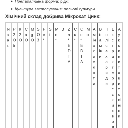
Препаративна форма:
рідкі;
Культура застосування:
польові культури.
Хімічний склад добрива Мікрокат Цинк:
N
Р
К
C
M
S
F
S
M
B
Z
C
С
M
А
В
П
Е
А
з
2
2
a
g
О
e
i
n
n
u
o
o
м
іт
о
к
у
а
О
О
O
O
3
*
*
*
*
*
ін
а
лі
с
к
г.
5
E
E
о
м
с
т
с
D
D
к
ін
а
р
и
T
T
и
и
х
а
н
A
A
с
а
к
и
л
р
т
т
о
и
м
а
т
д
о
ц
и
и
р
и
с
т
ь
о
к
кі
и
ні
х
н
в
и
о
д