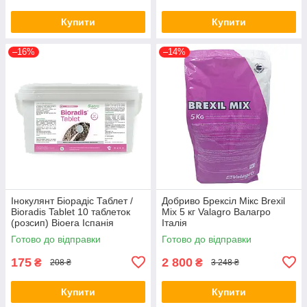
Купити
Купити
–16%
–14%
Інокулянт Біорадіс Таблет /
Добриво Брексіл Мікс Brexil
Bioradis Tablet 10 таблеток
Mix 5 кг Valagro Валагро
(розсип) Bioera Іспанія
Італія
Готово до відправки
Готово до відправки
175
2 800
₴
₴
208 ₴
3 248 ₴
Купити
Купити