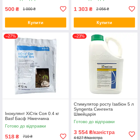
500
1 303
₴
₴
1 000 ₴
2 056 ₴
Купити
Купити
–27%
–23%
Стимулятор росту Ізабіон 5 л
Syngenta Сингента
Інокулянт ХіСтік Соя 0.4 кг
Швейцарія
Basf Басф Німеччина
Готово до відправки
Готово до відправки
3 554
₴/каністра
518
₴
710 ₴
4 627 ₴/каністра