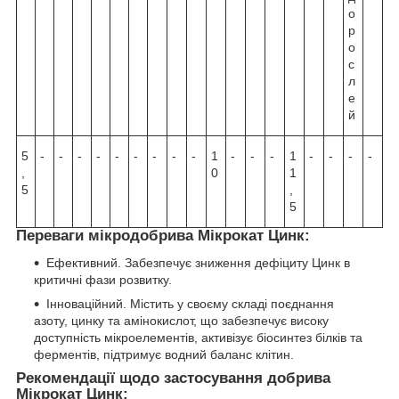
о
р
о
с
л
е
й
5
-
-
-
-
-
-
-
-
-
1
-
-
-
1
-
-
-
-
,
0
1
5
,
5
П
ереваги мікродобрива Мікрокат Цинк:
Ефективний. Забезпечує зниження дефіциту Цинк в
критичні фази розвитку.
Інноваційний. Містить у своєму складі поєднання
азоту, цинку та амінокислот, що забезпечує високу
доступність мікроелементів, активізує біосинтез білків та
ферментів, підтримує водний баланс клітин.
Рекомендації щодо застосування добрива
Мікрокат Цинк: