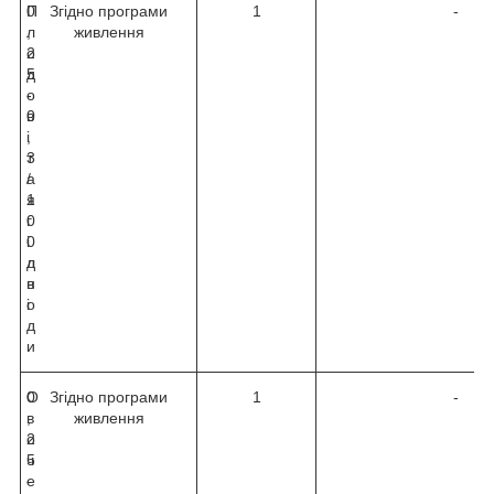
П
0
Згідно програми
1
-
л
,
живлення
о
2
д
5
о
-
в
0
і
,
т
3
а
/
я
1
г
0
і
0
д
л
н
в
і
о
д
и
О
0
Згідно програми
1
-
в
,
живлення
о
2
ч
5
е
-