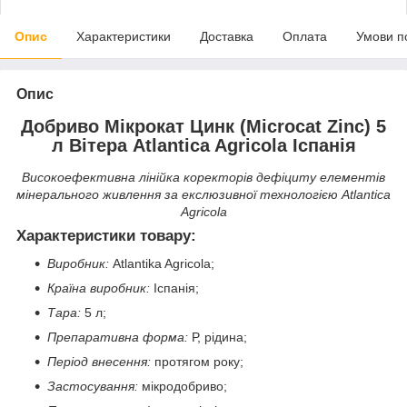
Опис
Характеристики
Доставка
Оплата
Умови п
Опис
Добриво Мікрокат Цинк (Microcat Zinc) 5
л Вітера Atlantica Agricola Іспанія
Високоефективна лінійка коректорів дефіциту елементів
мінерального живлення за екслюзивної технологією Atlantica
Agricola
Характеристики товару:
Виробник:
Atlantika Agricola;
Країна виробник:
Іспанія;
Тара:
5 л;
Препаративна форма:
Р, рідина;
Період внесення:
протягом року;
Застосування:
мікродобриво;