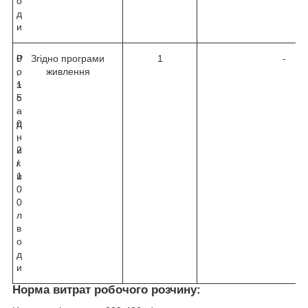
о
д
и
Р
0
Згідно програми
1
-
о
,
живлення
з
1
с
5
а
-
д
0
н
,
и
2
к
/
и
1
0
0
л
в
о
д
и
Норма витрат робочого розчину: