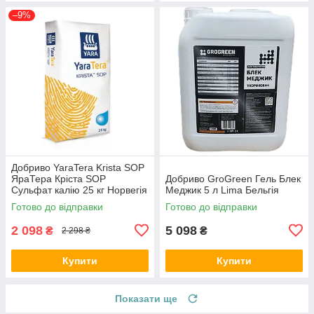
–9%
Добриво YaraTera Krista SOP
ЯраТера Кріста SOP
Добриво GroGreen Гель Блек
Сульфат калію 25 кг Норвегія
Меджик 5 л Lima Бельгія
Готово до відправки
Готово до відправки
2 098
5 098
₴
₴
2 298 ₴
Купити
Купити
Показати ще