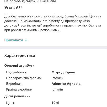
На польові культури 200-400 л/га.
Увага!!!
Для безпечного використання мікродобрива Мікрокат Цинк та
досягнення максимального ефекту дії препарату чітко
дотримуйтеся інструкції виробника та правил техніки безпеки
при роботі з хімічними речовинами.
Приховати
Характеристики
Основні атрибути
Вид добрива
Мікродобриво
Препаративна форма
Розчин
Виробник
Atlantica Agricola
Країна виробник
Іспанія
Діючі речовини
Цинк
10 %