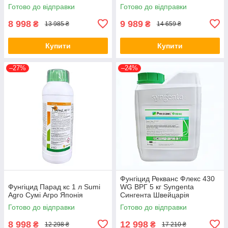
Готово до відправки
Готово до відправки
8 998
9 989
₴
₴
13 985 ₴
14 659 ₴
Купити
Купити
–27%
–24%
Фунгіцид Рекванс Флекс 430
Фунгіцид Парад кс 1 л Sumi
WG ВРГ 5 кг Syngenta
Agro Сумі Агро Японія
Сингента Швейцарія
Готово до відправки
Готово до відправки
8 998
12 998
₴
₴
12 298 ₴
17 210 ₴