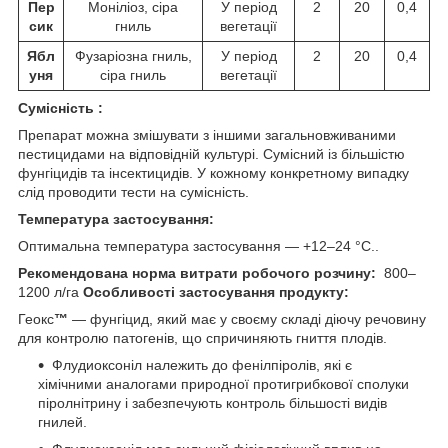
Пер
Моніліоз, сіра
У період
2
20
0,4
сик
гниль
вегетації
Ябл
Фузаріозна гниль,
У період
2
20
0,4
уня
сіра гниль
вегетації
Сумісність :
Препарат можна змішувати з іншими загальновживаними
пестицидами на відповідній культурі. Сумісний із більшістю
фунгіцидів та інсектицидів. У кожному конкретному випадку
слід проводити тести на сумісність.
Температура застосування:
Оптимальна температура застосування — +12–24 °С..
Рекомендована норма витрати робочого розчину:
800–
1200 л/га
Особливості застосування продукту:
Геокс
™
— фунгіцид, який має у своєму складі діючу речовину
для контролю патогенів, що спричиняють гниття плодів.
Флудиоксоніл належить до фенілпіролів, які є
хімічними аналогами природної протигрибкової сполуки
піролнітрину і забезпечують контроль більшості видів
гнилей.