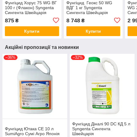
Фунгіцид Хорус 75 WG ВГ
Фунгіцид Геокс 50 WG
Фунг
100 г (Флакон) Syngenta
ВДГ 1 кг Syngenta
WG 2
Сингента Швейцарія
Сингента Швейцарія
Синг
875
8 748
2 9
₴
₴
Купити
Купити
Акційні пропозиції та новинки
–36%
–32%
Фунгіцид Діналі 90 DC КД 5 л
Фунгіцид Ютака СЕ 10 л
Syngenta Сингента
SumiAgro Сумі Агро Японія
Швейцарія