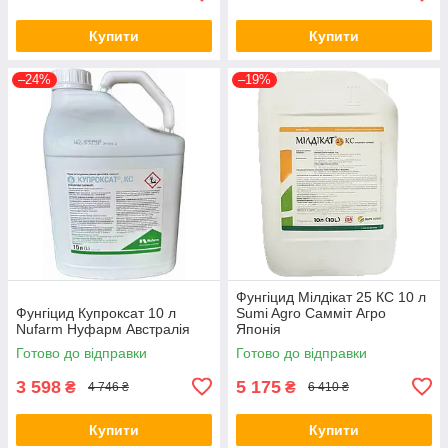
Купити
Купити
–24%
–19%
Фунгіцид Мілдікат 25 КС 10 л
Фунгіцид Купроксат 10 л
Sumi Agro Самміт Агро
Nufarm Нуфарм Австралія
Японія
Готово до відправки
Готово до відправки
3 598
5 175
₴
₴
4 746 ₴
6 410 ₴
Купити
Купити