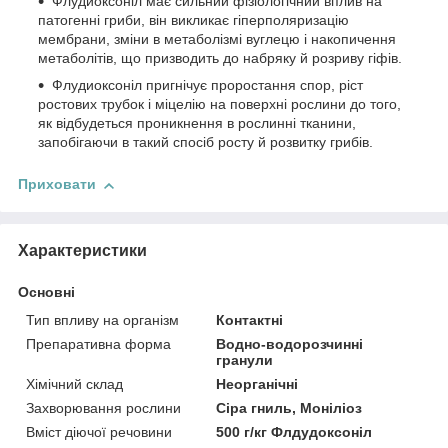
Флудиоксоніл має сильний фізіологічний вплив на
патогенні гриби, він викликає гіперполяризацію
мембрани, зміни в метаболізмі вуглецю і накопичення
метаболітів, що призводить до набряку й розриву гіфів.
Флудиоксоніл пригнічує проростання спор, ріст
ростових трубок і міцелію на поверхні рослини до того,
як відбудеться проникнення в рослинні тканини,
запобігаючи в такий спосіб росту й розвитку грибів.
Приховати
Характеристики
Основні
Тип впливу на організм
Контактні
Препаративна форма
Водно-водорозчинні
гранули
Хімічний склад
Неорганічні
Захворювання рослини
Сіра гниль, Моніліоз
Вміст діючої речовини
500 г/кг Флдудоксоніл