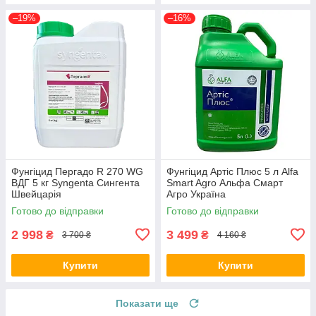
–19%
–16%
Фунгіцид Пергадо R 270 WG
Фунгіцид Артіс Плюс 5 л Alfa
ВДГ 5 кг Syngenta Сингента
Smart Agro Альфа Смарт
Швейцарія
Агро Україна
Готово до відправки
Готово до відправки
2 998
3 499
₴
₴
3 700 ₴
4 160 ₴
Купити
Купити
Показати ще