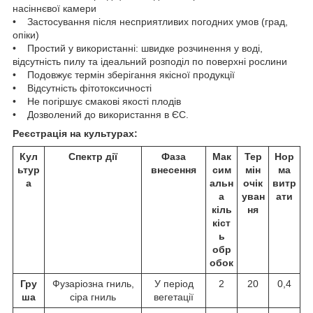
насіннєвої камери
• Застосування після несприятливих погодних умов (град,
опіки)
• Простий у використанні: швидке розчинення у воді,
відсутність пилу та ідеальний розподіл по поверхні рослини
• Подовжує термін зберігання якісної продукції
• Відсутність фітотоксичності
• Не погіршує смакові якості плодів
• Дозволений до використання в ЄС.
Реєстрація на культурах:
Кул
Спектр дії
Фаза
Мак
Тер
Нор
ьтур
внесення
сим
мін
ма
а
альн
очік
витр
а
уван
ати
кіль
ня
кіст
ь
обр
обок
Гру
Фузаріозна гниль,
У період
2
20
0,4
ша
сіра гниль
вегетації