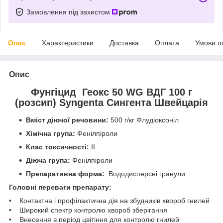
Замовлення під захистом
Опис
Характеристики
Доставка
Оплата
Умови п
Опис
Фунгіцид Геокс 50 WG ВДГ 100 г
(
розсип)
Syngenta Сингента Швейцарія
Вміст діючої речовини:
500 г/кг Флудіоксоніл
Хімічна група:
Фенілпіроли
Клас токсичності:
II
Діюча група:
Фенілпіроли
Препаративна форма:
Вододисперсні гранули.
Головні переваги препарату:
• Контактна і профілактична дія на збудників хвороб гнилей
• Широкий спектр контролю хвороб зберігання
• Внесення в період цвітіння для контролю гнилей