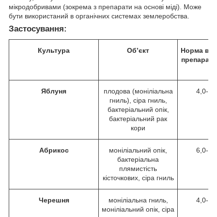
мікродобривами (зокрема з препарати на основі міді). Може
бути використаний в органічних системах землеробства.
Застосування:
Культура
Об’єкт
Норма вит
препарату,
Яблуня
плодова (моніліальна
4,0-8,
гниль), сіра гниль,
бактеріальний опік,
бактеріальний рак
кори
Абрикос
моніліальний опік,
6,0-8,
бактеріальна
плямистість
кісточкових, сіра гниль
Черешня
моніліальна гниль,
4,0-8,
моніліальний опік, сіра