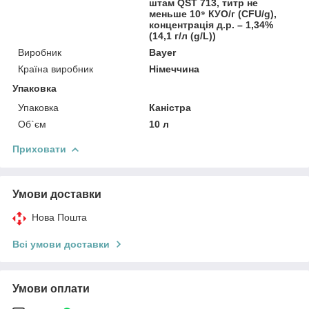
штам QST 713, титр не
меньше 10⁹ КУО/г (CFU/g),
концентрація д.р. – 1,34%
(14,1 г/л (g/L))
Виробник
Bayer
Країна виробник
Німеччина
Упаковка
Упаковка
Каністра
Об`єм
10 л
Приховати
Умови доставки
Нова Пошта
Всі умови доставки
Умови оплати