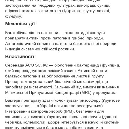
застосування на плодових культурах, винограді, суниці,
огірках і томатах закритого та відкритого ґрунту, лохині,
фундуку.
Механізм дії:
Багатобічна дія на патогени — ліпопептидні сполуки
препарату активні проти патогенів грибної природи.
Антагоністичний вплив на патогени бактеріальної природи.
Індукція системної стійкості рослини.
Властивості:
Серенада ACO SC, КС — біологічний бактерицид і фунгіцид,
який впроваджує комплексний захист. Активний проти
багатьох патогенів за обприскування листя й ґрунту.
Препарат має унікальний біологічний механізм дії, що
запобігає резистентності. Звільнений від вимоги визначення
Мінімальної Припустимої Концентрації (MRL) у продуктах.
Бактерії препарату здатні колонізувати ризосферу (ґрунтове
застосування — в Україні поки ще не реєструється).
Інтегрований контроль хвороб (IPM), безпечний для
запилювачів, хижаків, ґрунтоутворювальної фауни (дощові
черв’яки, колемболи). Добре інтегрується в існуючи системи
захисту, змішується з багатьма засобами захисту та