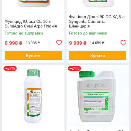
Фунгіцид Діналі 90 DC КД 5 л
Фунгіцид Ютака СЕ 10 л
Syngenta Сингента
SumiAgro Сумі Агро Японія
Швейцарія
Готово до відправки
Готово до відправки
8 998
9 989
₴
₴
13 985 ₴
14 659 ₴
Купити
Купити
–27%
–24%