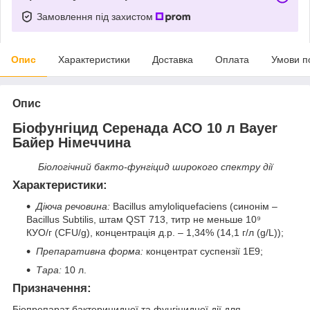
Замовлення під захистом
Опис
Характеристики
Доставка
Оплата
Умови п
Опис
Біоф
унгіцид
Серенада АСО 10
л
Bayer
Байер Німеччина
Біологічний бакто-фунгіцид широкого спектру дії
Характеристики
:
Діюча речовина:
Bacillus amyloliquefaciens (синонім –
Bacillus Subtilis, штам QST 713, титр не меньше 10⁹
КУО/г (CFU/g), концентрація д.р. – 1,34% (14,1 г/л (g/L));
Препаративна форма:
концентрат суспензії 1E9;
Тара:
10 л.
Призначення:
Біопрепарат бактерицидної та фунгіцидної дії для