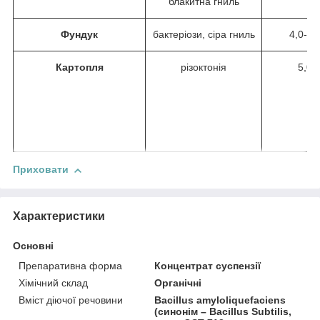
блакитна гниль
Фундук
бактеріози, сіра гниль
4,0-6,
Картопля
різоктонія
5,0
Приховати
Характеристики
Основні
Препаративна форма
Концентрат суспензії
Хімічний склад
Органічні
Вміст діючої речовини
Bacillus amyloliquefaciens
(синонім – Bacillus Subtilis,