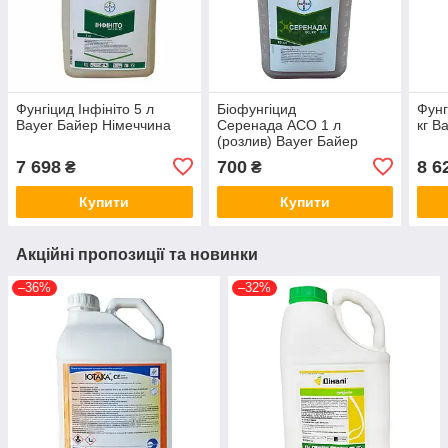
Фунгіцид Інфініто 5 л
Біофунгіцид
Фунг
Bayer Байер Німеччина
Серенада АСО 1 л
кг B
(розлив) Bayer Байер
Німеччина
7 698
700
8 6
₴
₴
Купити
Купити
Акційні пропозиції та новинки
–36%
–32%