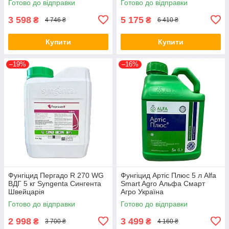
Готово до відправки
Готово до відправки
3 598
5 175
₴
₴
4 746 ₴
6 410 ₴
Купити
Купити
–19%
–16%
Фунгіцид Пергадо R 270 WG
Фунгіцид Артіс Плюс 5 л Alfa
ВДГ 5 кг Syngenta Сингента
Smart Agro Альфа Смарт
Швейцарія
Агро Україна
Готово до відправки
Готово до відправки
2 998
3 499
₴
₴
3 700 ₴
4 160 ₴