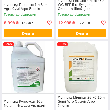
Фунгіцид Рекванс Флекс 430
Фунгіцид Парад кс 1 л Sumi
WG ВРГ 5 кг Syngenta
Agro Сумі Агро Японія
Сингента Швейцарія
Готово до відправки
Готово до відправки
8 998
12 998
₴
₴
12 298 ₴
17 210 ₴
Купити
Купити
–24%
–19%
Фунгіцид Мілдікат 25 КС 10 л
Фунгіцид Купроксат 10 л
Sumi Agro Самміт Агро
Nufarm Нуфарм Австралія
Японія