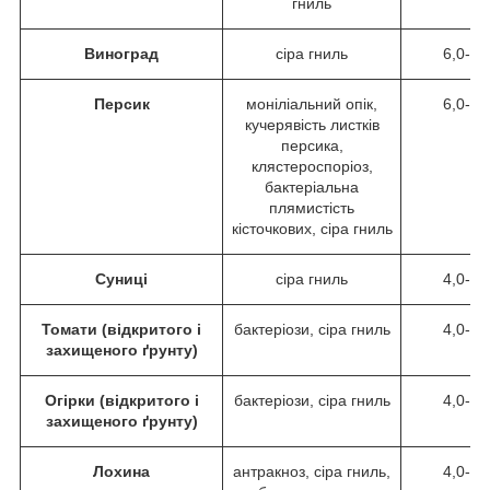
гниль
Виноград
сіра гниль
6,0-8,
Персик
моніліальний опік,
6,0-8,
кучерявість листків
персика,
клястероспоріоз,
бактеріальна
плямистість
кісточкових, сіра гниль
Суниці
сіра гниль
4,0-8,
Томати (відкритого і
бактеріози, сіра гниль
4,0-6,
захищеного ґрунту)
Огірки (відкритого і
бактеріози, сіра гниль
4,0-6,
захищеного ґрунту)
Лохина
антракноз, сіра гниль,
4,0-6,