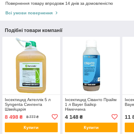
Повернення товару впродовж 14 днів за домовленістю
Всі умови повернення
Подібні товари компанії
Інсектицид Актеллік 5 л
Інсектицид Сіванто Прайм
Інсе
Syngenta Сингента
1 л Bayer Байєр
Baye
Швейцарія
Німеччина
8 498
4 148
11 
₴
₴
8 777 ₴
Купити
Купити