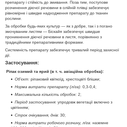
препарату і стійкість до змивання. Поза тим, поступове
розчинення діючої речовини в олійній плівці забезпечує
рівномірне і швидке надходження препарату до тканин
рослини.
За обробки будь-яких культур — як з добре, так і з погано
змочуваним листям — Біскайя забезпечує швидше
проникнення діючої речовини в листя, порівнянно з
традиційними препаративними формами.
Системність препарату забезпечує тривалий період захисної
дії.
Застосування:
Ріпак озимий та ярий (в т. ч. авіаційна обробка):
Об'єкт:
ріпаковий квіткоїд, хрестоцвіті блішки;
Норма витрати препарату (л/га):
0,3-0,4;
Максимальна кількість обробок:
2;
Період застосування:
упродовж вегетації включно з
цвітінням;
Строк очікування, днів:
30;
Норма витрати робочого розчину, л/га:
наземне