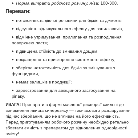
Норма витрати робочого розчину, л/га:
100-300.
П
ереваги:
нетоксичність діючої речовини для бджіл та джмелів;
відсутність відлякувального ефекту для запилювачів;
відмінне утримування, прилипання та розподілення
поверхнею листя;
підвищена стійкість до змивання дощем;
покращення та прискорення системного ефекту;
зберігає нетоксичність для бджіл за змішування з
фунгіцидами;
немає залишків в продукції;
зареєстрований для авіаційного застосування на
ріпаку.
УВАГА!
Препарати в формі масляної дисперсії схильні до
виникнення явища синерезису — тимчасового розшарування
під час зберігання, що не впливає на його ефективність.
Перед приготуванням робочого розчину необхідно ретельно
збовтати ємність з препаратом до відновлення однорідності
вмісту!