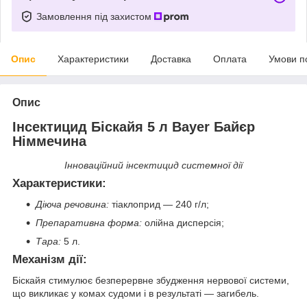
Замовлення під захистом
Опис
Характеристики
Доставка
Оплата
Умови п
Опис
Інсектицид Біскайя 5 л Bayer Байєр
Німмечина
Інноваційний інсектицид системної дії
Характеристики
:
Діюча речовина:
тіаклоприд — 240 г/л;
Препаративна форма:
олійна дисперсія;
Тара
:
5 л.
Механізм дії:
Біскайя стимулює безперервне збудження нервової системи,
що викликає у комах судоми і в результаті — загибель.