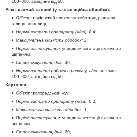
100–300, авіаційне від 50.
Р
іпак озимий та ярий (у т. ч. авіаційна обробка):
Об'єкт:
насіннєвий прихованохоботник, ріпакова
галиця, попелиці;
Норма витрати препарату (л/га):
0,4;
Максимальна кількість обробок:
2;
Період застосування:
упродовж вегетації включно з
цвітінням;
Строк очікування, днів:
30;
Норма витрати робочого розчину, л/га:
наземне
100–300, авіаційне від 50.
К
артопля:
Об'єкт:
колорадський жук;
Норма витрати препарату (л/га):
0,2;
Максимальна кількість обробок:
1;
Період застосування:
упродовж вегетації включно з
цвітінням;
Строк очікування, днів:
20;