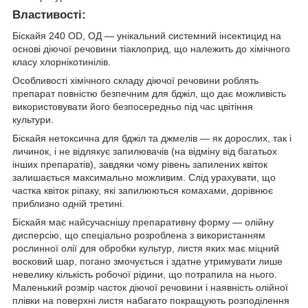
Властивості:
Біскайя 240 OD, ОД — унікальний системний інсектицид на
основі діючої речовини тіаклоприд, що належить до хімічного
класу хлорнікотинілів.
Особливості хімічного складу діючої речовини роблять
препарат повністю безпечним для бджіл, що дає можливість
використовувати його безпосередньо під час цвітіння
культури.
Біскайя нетоксична для бджіл та джмелів — як дорослих, так і
личинок, і не відлякує запилювачів (на відміну від багатьох
інших препаратів), завдяки чому рівень запилених квіток
залишається максимально можливим. Слід урахувати, що
частка квіток ріпаку, які запилюються комахами, дорівнює
приблизно одній третині.
Біскайя має найсучаснішу препаративну форму — олійну
дисперсію, що спеціально розроблена з використанням
рослинної олії для обробки культур, листя яких має міцний
восковий шар, погано змочується і здатне утримувати лише
невелику кількість робочої рідини, що потрапила на нього.
Маленький розмір часток діючої речовини і наявність олійної
плівки на поверхні листя набагато покращують розподілення