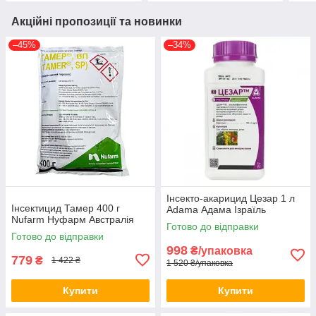
Акційні пропозиції та новинки
–45%
–34%
Інсекто-акарицид Цезар 1 л
Інсектицид Тамер 400 г
Adama Адама Ізраїль
Nufarm Нуфарм Австралія
Готово до відправки
Готово до відправки
998
₴/упаковка
779
₴
1 422 ₴
1 520 ₴/упаковка
Купити
Купити