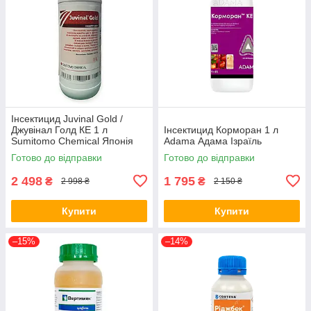
Інсектицид Juvinal Gold /
Джувінал Голд КЕ 1 л
Інсектицид Корморан 1 л
Sumitomo Chemical Японія
Аdama Адама Ізраїль
Готово до відправки
Готово до відправки
2 498
1 795
₴
₴
2 998 ₴
2 150 ₴
Купити
Купити
–15%
–14%