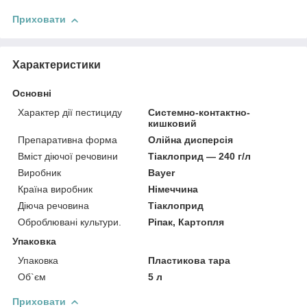
Приховати
Характеристики
Основні
Характер дії пестициду
Системно-контактно-
кишковий
Препаративна форма
Олійна дисперсія
Вміст діючої речовини
Тіаклоприд — 240 г/л
Виробник
Bayer
Країна виробник
Німеччина
Діюча речовина
Тіаклоприд
Оброблювані культури.
Ріпак, Картопля
Упаковка
Упаковка
Пластикова тара
Об`єм
5 л
Приховати