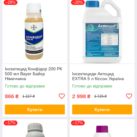
–29%
–20%
Інсектицид Конфідор 200 РК
500 мл Bayer Байєр
Інсектициди Актоцид
Німеччина
EXTRA 5 л Кіссон Україна
Готово до відправки
Готово до відправки
866
2 998
₴
₴
1 227 ₴
3 725 ₴
Купити
Купити
–17%
–17%