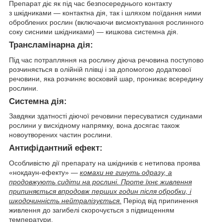
Препарат діє як під час безпосереднього контакту
з шкідниками — контактна дія, так і шляхом поїдання ними
оброблених рослин (включаючи висмоктування рослинного
соку сисними шкідниками) — кишкова системна дія.
Трансламінарна дія:
Під час потрапляння на рослину діюча речовина поступово
розчиняється в олійній плівці і за допомогою додаткової
речовини, яка розчиняє восковий шар, проникає всередину
рослини.
Системна дія:
Завдяки здатності діючої речовини пересуватися судинами
рослини у висхідному напрямку, вона досягає також
новоутворених частин рослини.
Антифідантний ефект:
Особливістю дії препарату на шкідників є нетипова проява
«нокдаун-ефекту» —
комахи не гинуть одразу, а
продовжують сидіти на рослині. Проте їхнє живлення
припиняється впродовж перших годин після обробки, і
шкодочинність нейтралізується.
Період від припинення
живлення до загибелі скорочується з підвищенням
температури.