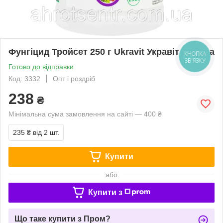
Фунгіцид Тройсет 250 г Ukravit Укравіт Україна
КНОПКА
ЗВ'ЯЗКУ
Готово до відправки
Код: 3332
Опт і роздріб
238
₴
Мінімальна сума замовлення на сайті — 400 ₴
235 ₴
від 2 шт.
Купити
або
Купити з
Що таке купити з Пром?