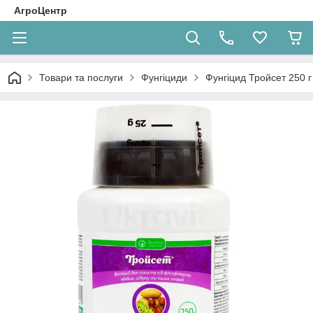
АгроЦентр
Товари та послуги
Фунгіциди
Фунгіцид Тройсет 250 г 