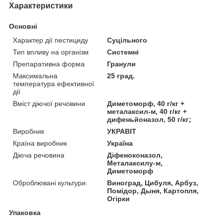
Характеристики
Основні
Характер дії пестициду
Суцільного
Тип впливу на організм
Системні
Препаративна форма
Гранули
Максимальна
25 град.
температура ефективної
дії
Вміст діючої речовини
Диметоморф, 40 г/кг +
металаксил-м, 40 г/кг +
дифеньйоназол, 50 г/кг;
Виробник
УКРАВІТ
Країна виробник
Україна
Діюча речовина
Діфеноконазол,
Металаксилу-м,
Диметоморф
Оброблювані культури.
Виноград, Цибуля, Арбуз,
Помідор, Дыня, Картопля,
Огірки
Упаковка