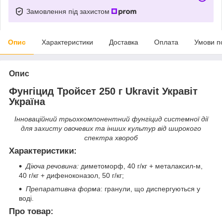
Замовлення під захистом
Опис
Характеристики
Доставка
Оплата
Умови п
Опис
Фунгіцид Тройсет
2
5
0
г Ukravit Укравіт
Україна
Інноваційний трьохкомпонентний фунгіцид системної дії
для захисту овочевих та інших культур від широкого
спектра хвороб
Характеристики
:
Дiюча речовина:
диметоморф, 40 г/кг + металаксил-м,
40 г/кг + дифеноконазол, 50 г/кг;
Препаративна форма
: гранули, що диспергуються у
воді.
Про товар
: