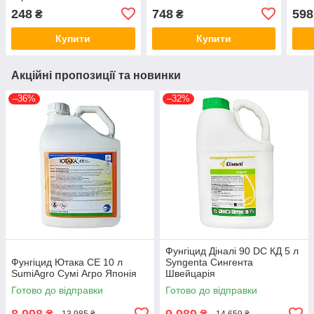
248
748
598
₴
₴
Купити
Купити
Акційні пропозиції та новинки
–36%
–32%
Фунгіцид Діналі 90 DC КД 5 л
Фунгіцид Ютака СЕ 10 л
Syngenta Сингента
SumiAgro Сумі Агро Японія
Швейцарія
Готово до відправки
Готово до відправки
8 998
9 989