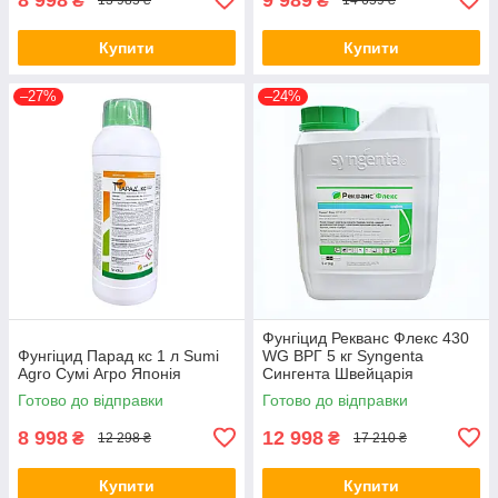
₴
₴
13 985 ₴
14 659 ₴
Купити
Купити
–27%
–24%
Фунгіцид Рекванс Флекс 430
Фунгіцид Парад кс 1 л Sumi
WG ВРГ 5 кг Syngenta
Agro Сумі Агро Японія
Сингента Швейцарія
Готово до відправки
Готово до відправки
8 998
12 998
₴
₴
12 298 ₴
17 210 ₴
Купити
Купити