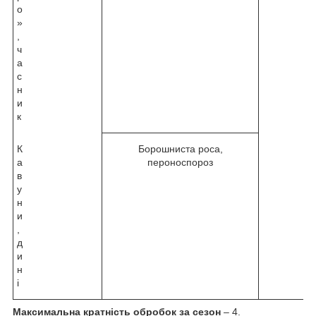
о
»
,
ч
а
с
н
и
к
К
Борошниста роса,
а
пероноспороз
в
у
н
и
,
д
и
н
і
Максимальна кратність обробок за сезон
– 4.