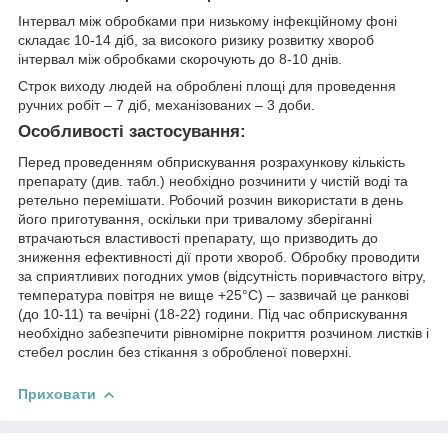
Інтервал між обробками при низькому інфекційному фоні
складає 10-14 діб, за високого ризику розвитку хвороб
інтервал між обробками скорочують до 8-10 днів.
Строк виходу людей на оброблені площі для проведення
ручних робіт – 7 діб, механізованих – 3 доби.
Особливості застосування:
Перед проведенням обприскування розрахункову кількість
препарату (див. табл.) необхідно розчинити у чистій воді та
ретельно перемішати. Робочий розчин використати в день
його приготування, оскільки при тривалому зберіганні
втрачаються властивості препарату, що призводить до
зниження ефективності дії проти хвороб. Обробку проводити
за сприятливих погодних умов (відсутність поривчастого вітру,
температура повітря не вище +25°С) – зазвичай це ранкові
(до 10-11) та вечірні (18-22) години. Під час обприскування
необхідно забезпечити рівномірне покриття розчином листків і
стебел рослин без стікання з обробленої поверхні.
Приховати