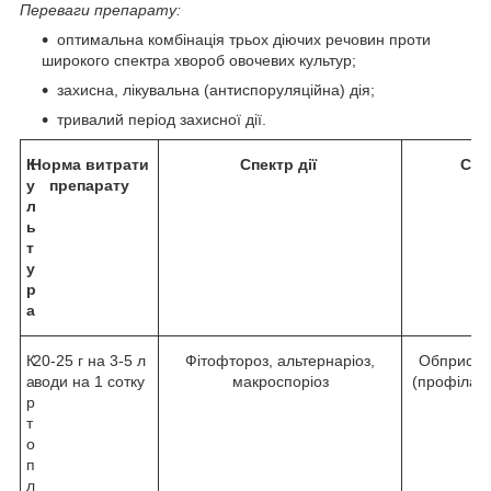
Переваги препарату:
оптимальна комбінація трьох діючих речовин проти
широкого спектра хвороб овочевих культур;
захисна, лікувальна (антиспоруляційна) дія;
тривалий період захисної дії.
К
Норма витрати
Спектр дії
Спо
у
препарату
л
ь
т
у
р
а
К
20-25 г на 3-5 л
Фітофтороз, альтернаріоз,
Обприскув
а
води на 1 сотку
макроспоріоз
(профілакт
р
п
т
о
п
л