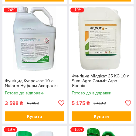
–24%
–19%
Фунгіцид Мілдікат 25 КС 10 л
Фунгіцид Купроксат 10 л
Sumi Agro Самміт Агро
Nufarm Нуфарм Австралія
Японія
Готово до відправки
Готово до відправки
3 598
5 175
₴
₴
4 746 ₴
6 410 ₴
Купити
Купити
–19%
–16%