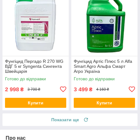
Фунгіцид Пергадо R 270 WG
Фунгіцид Артіс Плюс 5 л Alfa
ВДГ 5 кг Syngenta Сингента
Smart Agro Альфа Смарт
Швейцарія
Агро Україна
Готово до відправки
Готово до відправки
2 998
3 499
₴
₴
3 700 ₴
4 160 ₴
Купити
Купити
Показати ще
Про нас