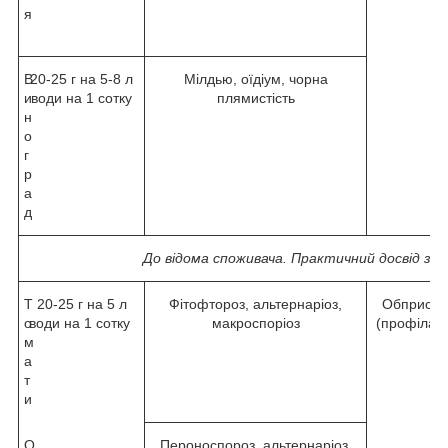
я
В
20-25 г на 5-8 л
Мілдью, оїдіум, чорна
и
води на 1 сотку
плямистість
н
о
г
р
а
д
До відома споживача. Практичний досвід за
Т
20-25 г на 5 л
Фітофтороз, альтернаріоз,
Обприскув
о
води на 1 сотку
макроспоріоз
(профілакт
м
п
а
т
и
О
Пероноспороз, альтернаріоз,