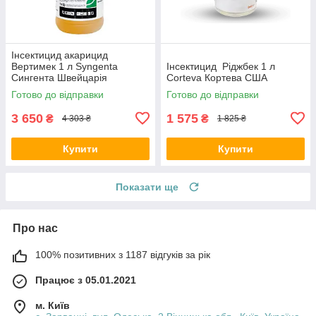
Інсектицид акарицид
Вертимек 1 л Syngenta
Інсектицид Ріджбек 1 л
Сингента Швейцарія
Corteva Кортева США
Готово до відправки
Готово до відправки
3 650
1 575
₴
₴
4 303 ₴
1 825 ₴
Купити
Купити
Показати ще
Про нас
100% позитивних з 1187 відгуків за рік
Працює з 05.01.2021
м. Київ