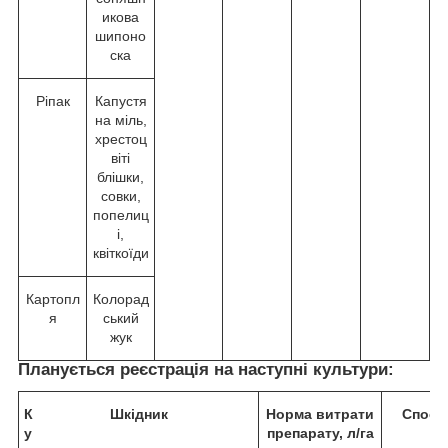
икова
шипоно
ска
Ріпак
Капустя
на міль,
хрестоц
віті
блішки,
совки,
попелиц
і,
квіткоїди
Картопл
Колорад
я
ський
жук
Планується реєстрація на наступні культури:
К
Шкідник
Норма витрати
Спосі
у
препарату, л/га