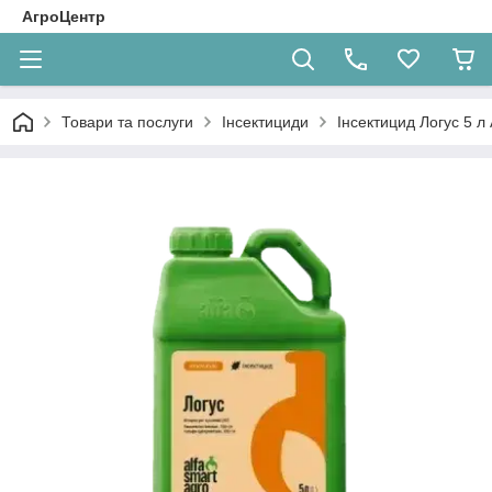
АгроЦентр
Товари та послуги
Інсектициди
Інсектицид Логус 5 л