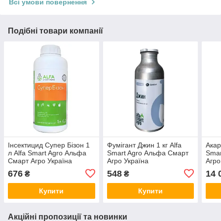
Всі умови повернення
Подібні товари компанії
Інсектицид Супер Бізон 1
Фумігант Джин 1 кг Alfa
Акар
л Alfa Smart Agro Альфа
Smart Agro Альфа Смарт
Smar
Смарт Агро Україна
Агро Україна
Агро
676
548
14 
₴
₴
Купити
Купити
Акційні пропозиції та новинки