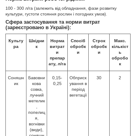
100 - 300 л/га (залежить від обладнання, фази розвитку
культури, густоти стояння рослин і погодних умов).
Cфера застосування та норми витрат
(зареєстровано в Україні):
Культу
Шкідни
Норма
Спосіб
Строк
Макс.
ра
к
витрат
обробк
обробк
кількіст
и
и
и
ь
препар
обробо
ату, л/га
к
Соняшн
Бавовни
0,15-
Обприск
30
2
ик
кова
0,25
ування в
совка,
період
лучний
вегетації
метелик
,
попелиц
я,
вогнівки
(види),
соняшн