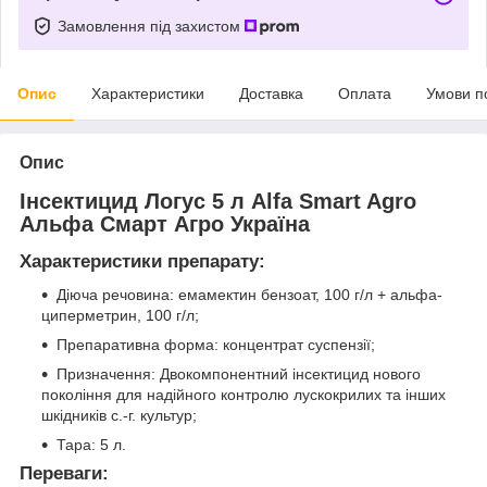
Замовлення під захистом
Опис
Характеристики
Доставка
Оплата
Умови п
Опис
Інсектицид Логус 5 л Alfa Smart Agro
Альфа Смарт Агро Україна
Характеристики препарату
:
Діюча речовина: емамектин бензоат, 100 г/л + альфа-
циперметрин, 100 г/л;
Препаративна форма: концентрат суспензії;
Призначення: Двокомпонентний інсектицид нового
покоління для надійного контролю лускокрилих та інших
шкідників с.-г. культур;
Тара: 5 л.
Переваги: