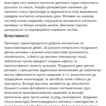
внаслідок чого комахи протягом декількох годин перестають
рухатись та гинуть. Альфа-циперметрин належить до
хімічного класу піретроїдів та відрізняється чітко вираженою
швидкою контактно-шлунковою дією. Впливає на нервову
систему комах-шкідників, порушуючи проникність клітинних
мембран та блокує натрієві канали. Викликає параліч
центральної та периферійної нервових систем.
Властивості
:
Препарат характеризується доброю контактною та
трансламінарною діями. За рахунок унікального поєднання
діючих речовин з різними властивостями (розчинність,
ліпофільність, стійкість до високих температур тощо)
забезпечує прояв швидкого нокдаун-ефекту та
пролонгованого захисту культури. Поєднання двох діючих
речовин з принципово відмінними механізмами дії забезпечує
високу ефективність проти шкідників, в т.ч. резистентних до
традиційних інсектицидів, та запобігає появі стійкості до
препарату. Володіє високою активністю до абсолютної
більшості комах-фітофагів із різних систематичних груп,
включаючи прихованоживучих шкідників та володіє
виключною дією проти комах із ряду лускокрилих. Шкідники
гинуть внаслідок безпосереднього контакту з препаратом, а