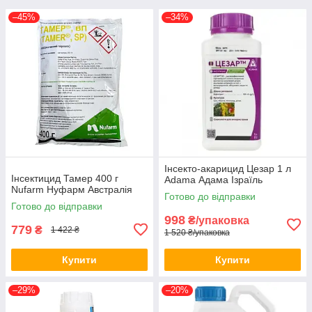
–45%
–34%
Інсекто-акарицид Цезар 1 л
Інсектицид Тамер 400 г
Adama Адама Ізраїль
Nufarm Нуфарм Австралія
Готово до відправки
Готово до відправки
998
₴/упаковка
779
₴
1 422 ₴
1 520 ₴/упаковка
Купити
Купити
–29%
–20%