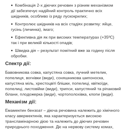
Комбінація 2-х діючих речовин з різним механізмом
дії забезпечує надійний контроль практично всіх
шкідників, особливо із ряду лускокрилих;
Контролює шкідників на всіх стадіях розвитку: яйце,
гусінь (личинка), імаго;
Ефективна дія як при високих температурах (+35ºС)
так і при великій кількості опадів;
Швидка дія – результат помітний вже за годину після
обробки.
Спектр дії
:
Бавовникова совка, капустяна совка, лучний метелик,
попелиця, вогнівки (види), соняшникова шипоноска,
капустяна міль, хрестоцвіті блішки, попелиці, квіткоїди,
попелиці, листовійки (види), трипси, капустяний та ріпаковий
білани, плодожерка (види), чортополохівка, клопи (види).
Механізм дії
:
Емамектин бензоат – діюча речовина належить до хімічного
класу авермектинів, яка характеризується високою
трансламінарною дією та належить до діючих речовин
природнього походження. Діє на нервову систему комах,