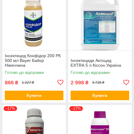
Інсектицид Конфідор 200 РК
500 мл Bayer Байєр
Інсектициди Актоцид
Німеччина
EXTRA 5 л Кіссон Україна
Готово до відправки
Готово до відправки
866
2 998
₴
₴
1 227 ₴
3 725 ₴
Купити
Купити
–17%
–17%