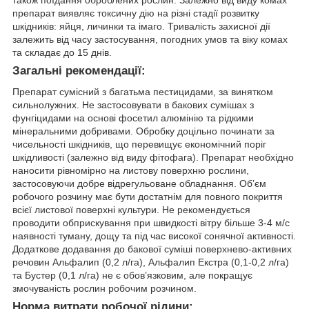
також поїдання оброблених рослин. Залежно від виду комах
препарат виявляє токсичну дію на різні стадії розвитку
шкідників: яйця, личинки та імаго. Тривалість захисної дії
залежить від часу застосування, погодних умов та віку комах
та складає до 15 днів.
Загальні рекомендації
:
Препарат сумісний з багатьма пестицидами, за винятком
сильнолужних. Не застосовувати в бакових сумішах з
фунгіцидами на основі фосетил алюмінію та рідкими
мінеральними добривами. Обробку доцільно починати за
чисельності шкідників, що перевищує економічний поріг
шкідливості (залежно від виду фітофага). Препарат необхідно
наносити рівномірно на листову поверхню рослини,
застосовуючи добре відрегульоване обладнання. Об’єм
робочого розчину має бути достатнім для повного покриття
всієї листової поверхні культури. Не рекомендується
проводити обприскування при швидкості вітру більше 3-4 м/с
наявності туману, дощу та під час високої сонячної активності.
Додаткове додавання до бакової суміші поверхнево-активних
речовин Альфалип (0,2 л/га), Альфалип Екстра (0,1-0,2 л/га)
та Бустер (0,1 л/га) не є обов’язковим, але покращує
змочуваність рослин робочим розчином.
Норма витрати робочої рідини
: