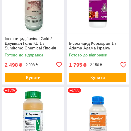
Інсектицид Juvinal Gold /
Джувінал Голд КЕ 1 л
Інсектицид Корморан 1 л
Sumitomo Chemical Японія
Аdama Адама Ізраїль
Готово до відправки
Готово до відправки
2 498
1 795
₴
₴
2 998 ₴
2 150 ₴
Купити
Купити
–15%
–14%