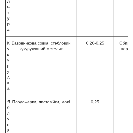
л
ь
т
у
р
а
К
Бавовникова совка, стебловий
0,20-0,25
Обприс
у
кукурудзяний метелик
період
к
у
р
у
д
з
а
Я
Плодожерки, листовійки, молі
0,25
б
л
у
н
я