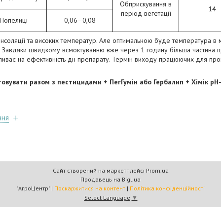
Обприскування в
14
період вегетації
Попелиці
0,06–0,08
інсоляції та високих температур. Але оптимальною буде температура в 
%. Завдяки швидкому всмоктуванню вже через 1 годину більша частина п
ливає на ефективність дії препарату. Термін виходу працюючих для пр
овувати разом з пестицидами + ПегГумін або Гербалип + Хімік рН
ння
Сайт створений на маркетплейсі
Prom.ua
Продавець на Bigl.ua
"АгроЦентр" |
Поскаржитися на контент
|
Політика конфіденційності
Select Language
▼