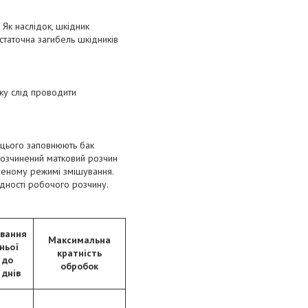
 Як наслідок, шкідник
остаточна загибель шкідників
ку слід проводити
 цього заповнюють бак
розчинений матковий розчин
неному режимі змішування.
дності робочого розчину.
ування
Максимальна
ньої
кратність
 до
обробок
 днів