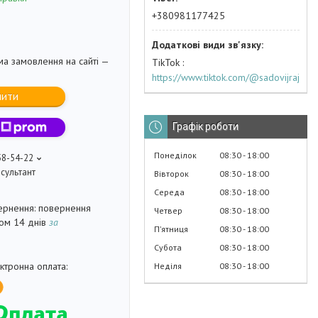
+380981177425
ма замовлення на сайті —
TikTok
https://www.tiktok.com/@sadovijraj
пити
Графік роботи
Понеділок
08:30
18:00
58-54-22
сультант
Вівторок
08:30
18:00
Середа
08:30
18:00
повернення
Четвер
08:30
18:00
гом 14 днів
за
Пʼятниця
08:30
18:00
Субота
08:30
18:00
Неділя
08:30
18:00