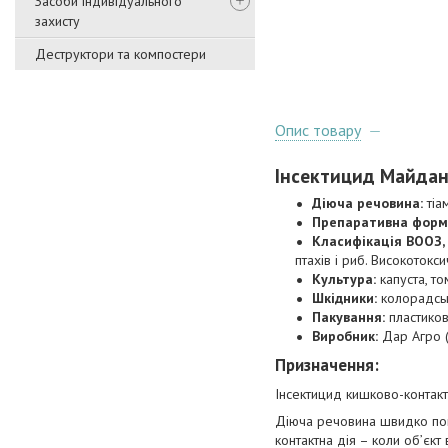
Засоби індивідуального
захисту
Деструктори та компостери
Опис товару
Інсектицид
Майда
Діюча речовина:
тіа
Препаративна форм
Класифікація ВООЗ, 
птахів і риб. Високотокс
Культура:
капуста, то
Шкідники:
колорадськ
Пакування:
пластиков
Виробник:
Дар Агро (
Призначення:
Інсектицид кишково-контактн
Діюча речовина швидко пог
контактна дія – коли об’єк