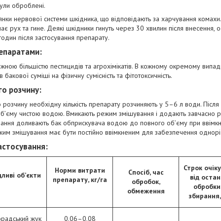
ули оброблені.
янки нервової системи шкідника, що відповідають за харчування комахи.
ає рух та гине. Деякі шкідники гинуть через 30 хвилин після внесення, 
один після застосування препарату.
репаратами:
жною більшістю пестицидів та агрохімікатів. В кожному окремому випад
 бакової суміші на фізичну сумісність та фітотоксичність.
о розчину:
розчину необхідну кількість препарату розчиняють у 5–6 л води. Після
об’єму чистою водою. Вмикають режим змішування і додають завчасно 
вання доливають бак обприскувача водою до повного об’єму при ввімк
жим змішування має бути постійно ввімкненим для забезпечення однорі
астосування:
Строк очік
Норми витрати
Спосіб, час
ливі об’єкти
від остан
препарату, кг/га
обробок,
обробки
обмеження
збирання,
радський жук
0,06–0,08