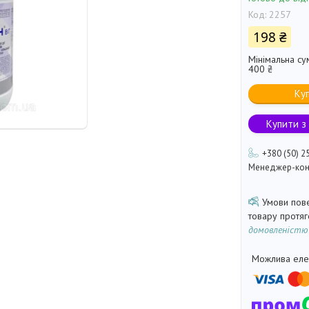
Код:
2257
198 ₴
Мінімальна су
400 ₴
Ку
Купити з
+380 (50) 2
Менеджер-кон
товару протя
домовленістю