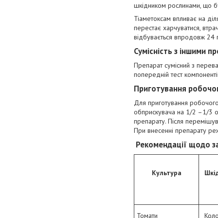
шкідником рослинами, що б
Тіаметоксам впливає на діл
перестає харчуватися, втрач
відбувається впродовж 24 г
Сумісність з іншими п
Препарат сумісний з перева
попередній тест компонентів
Приготування робочог
Для приготування робочого 
обприскувача на 1/2 –1/3 
препарату. Після перемішу
При внесенні препарату ре
Рекомендації щодо з
Культура
Шкід
Томати
Коло