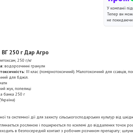
У компанії під
Тепер ви може
не покидаючи 
н
ВГ
250 г Дар Агро
метоксам, 250 г/кг
а:
водорозчинні гранули
токсичність:
ІII клас (помірнотоксичний). Малотоксичний для ссавців, п
ичний для бджіл.
мати
ий жук, попелиці
а банка 250 г
Україна)
ої та системної дії для захисту сільськогосподарських культур від шкідн
линається рослиною і поширюється по ксилемі до віддалених точок рос
т входить в безпосередній контакт з робочим розчином препарату; шлун