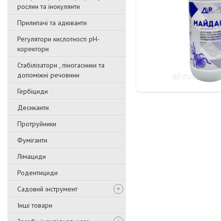
рослин та інокулянти
Прилипачі та адюванти
Регулятори кислотності pН-
коректори
Стабілізатори , піногасники та
допоміжні речовини
Гербіциди
Десиканти
Протруйники
Фуміганти
Лімациди
Родентициди
Садовий інструмент
Інші товари