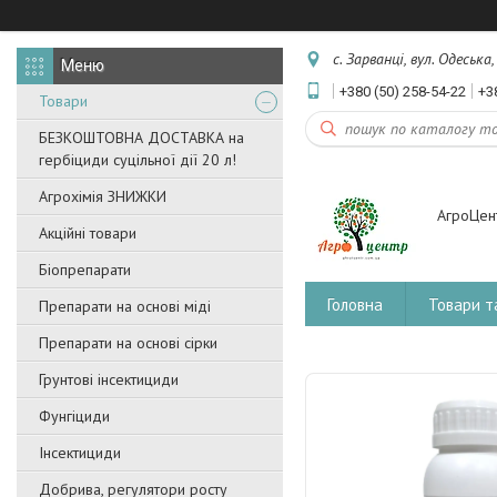
с. Зарванці, вул. Одеська
+380 (50) 258-54-22
+3
Товари
БЕЗКОШТОВНА ДОСТАВКА на
гербіциди суцільної дії 20 л!
Агрохімія ЗНИЖКИ
АгроЦен
Акційні товари
Біопрепарати
Головна
Товари т
Препарати на основі міді
Препарати на основі сірки
Грунтові інсектициди
Фунгіциди
Інсектициди
Добрива, регулятори росту