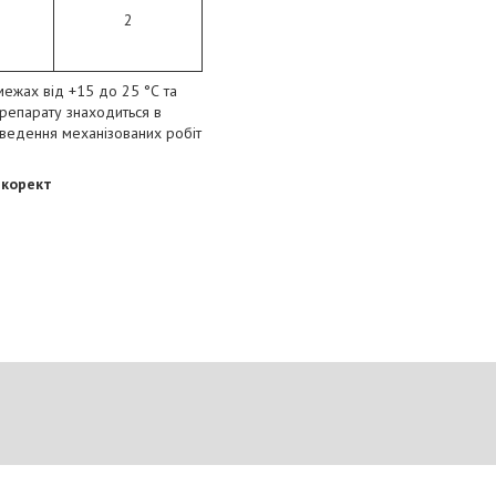
2
межах від +15 до 25 °С та
репарату знаходиться в
оведення механізованих робіт
-корект