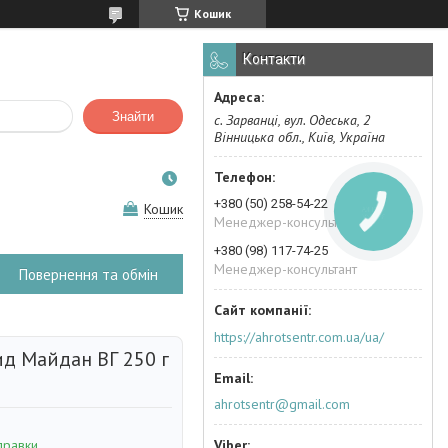
Кошик
Контакти
Знайти
с. Зарванці, вул. Одеська, 2
Вінницька обл., Київ, Україна
+380 (50) 258-54-22
Кошик
КНОПКА
ЗВ'ЯЗКУ
Менеджер-консультант
+380 (98) 117-74-25
Менеджер-консультант
Повернення та обмін
https://ahrotsentr.com.ua/ua/
ид Майдан ВГ 250 г
ahrotsentr@gmail.com
правки