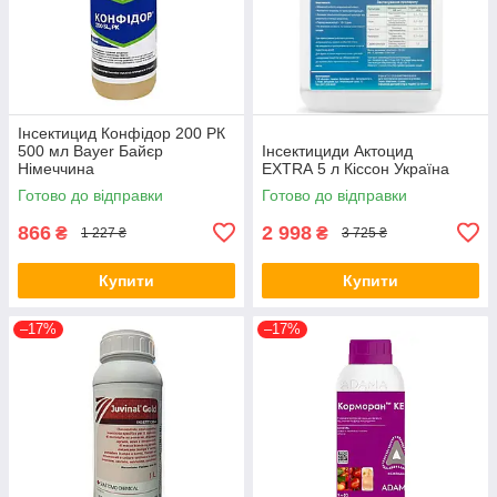
Інсектицид Конфідор 200 РК
500 мл Bayer Байєр
Інсектициди Актоцид
Німеччина
EXTRA 5 л Кіссон Україна
Готово до відправки
Готово до відправки
866
2 998
₴
₴
1 227 ₴
3 725 ₴
Купити
Купити
–17%
–17%