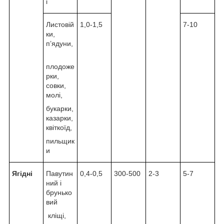
і
Листовій
1,0-1,5
7-10
ки,
п’ядуни,
плодоже
рки,
совки,
молі,
букарки,
казарки,
квіткоїд,
пильщик
и
Ягідні
Павутин
0,4-0,5
300-500
2-3
5-7
ний і
брунько
вий
кліщі,