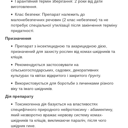
Гарантійний термін зберігання: 2 роки від дати
виготовлення.
Клас безпеки: Препарат належить до
малонебезпечних речовин (2 клас небезпеки) та не
потребує спеціальної утилізації після закінчення терміну
придатності.
Призначення
Препарат з інсектицидною та акарицидною дією,
призначений для захисту рослин від комах-шкідників та
кліщів.
Рекомендується застосовувати на
сільськогосподарських, садових, декоративних
культурах та квітах відкритого і закритого ґрунту.
Використовується для боротьби з личинками різного
віку та імаго шкідників.
Дія препарату
Токсикогенна дія базується на властивостях
специфічного природного нейротоксину - абамектину,
який незворотно вражає нервову систему комах-
шкідників та кліщів, викликаючи параліч, після чого
шкідник гине.