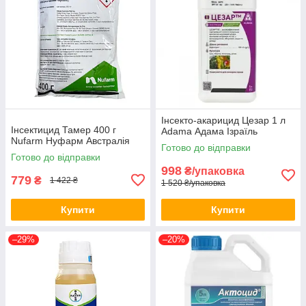
Інсекто-акарицид Цезар 1 л
Інсектицид Тамер 400 г
Adama Адама Ізраїль
Nufarm Нуфарм Австралія
Готово до відправки
Готово до відправки
998
₴/упаковка
779
₴
1 422 ₴
1 520 ₴/упаковка
Купити
Купити
–29%
–20%