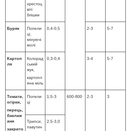
хрестоц
віті
блішки
Буряк
Попели
0,4-0,5
2-3
5-7
ці,
мінуючі
молі
Картоп
Колорад
0,3-0,4
3-4
5-7
ля
ський
жук,
картопл
яна міль
Томати,
Попели
1,5-3
600-800
2-3
3
огірки,
ці
перець,
баклаж
ани
Трипси,
2,5-3,0
павутин
закрито