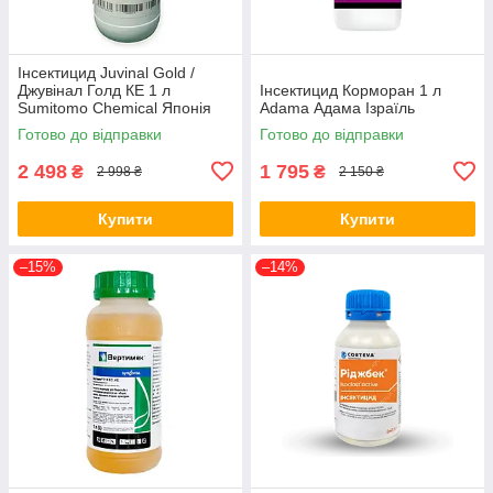
Інсектицид Juvinal Gold /
Джувінал Голд КЕ 1 л
Інсектицид Корморан 1 л
Sumitomo Chemical Японія
Аdama Адама Ізраїль
Готово до відправки
Готово до відправки
2 498
1 795
₴
₴
2 998 ₴
2 150 ₴
Купити
Купити
–15%
–14%