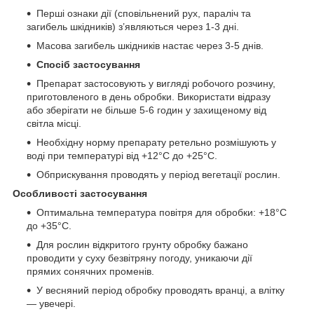
Перші ознаки дії (сповільнений рух, параліч та
загибель шкідників) з’являються через 1-3 дні.
Масова загибель шкідників настає через 3-5 днів.
Спосіб застосування
Препарат застосовують у вигляді робочого розчину,
приготовленого в день обробки. Використати відразу
або зберігати не більше 5-6 годин у захищеному від
світла місці.
Необхідну норму препарату ретельно розмішують у
воді при температурі від +12°C до +25°C.
Обприскування проводять у період вегетації рослин.
Особливості застосування
Оптимальна температура повітря для обробки: +18°C
до +35°C.
Для рослин відкритого грунту обробку бажано
проводити у суху безвітряну погоду, уникаючи дії
прямих сонячних променів.
У весняний період обробку проводять вранці, а влітку
— увечері.