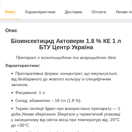
Опис
Характеристики
Доставка
Оплата
Умови п
Опис
Біоинсектицид
Актоверм 1.8 % КЕ
1 л
БТУ Центр Україна
Препарат з інсектицидною та акарицидною дією
Характеристики:
Препаративна форма: концентрат, що емульгується,
від безбарвного до жовтого кольору із специфічним
запахом.
Фасування: 1 л.
Склад: абамектин – 18 г/л (1,8 %).
Термін ізоляції бджіл при вокористанні препарату — 1
доба.Умови зберігання Зберігати у герметичній упаковці
у захищеному від світла місці при температурі від -20°C
до +30°C.