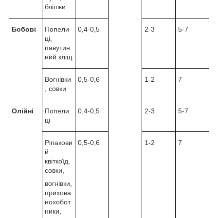
блішки
Бобові
Попели
0,4-0,5
2-3
5-7
ці,
павутин
ний кліщ
Вогнівки
0,5-0,6
1-2
7
, совки
Олійні
Попели
0,4-0,5
2-3
5-7
ці
Ріпакови
0,5-0,6
1-2
7
й
квіткоїд,
совки,
вогнівки,
прихова
нохобот
ники,