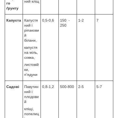
ний кліщ
го
ґрунту
Капуста
Капустя
0,5-0,6
150 -
1-2
7
ний і
250
ріпакови
й
білани,
капустя
на міль,
совка,
листовій
ки,
п’ядуни
Садові
Павутин
0,8-1,2
500-800
2-5
5-7
ний і
плодови
й
кліщі,
попелиц