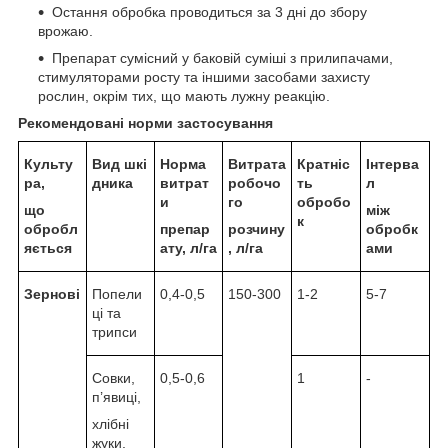
Остання обробка проводиться за 3 дні до збору
врожаю.
Препарат сумісний у баковій суміші з прилипачами,
стимуляторами росту та іншими засобами захисту
рослин, окрім тих, що мають лужну реакцію.
Рекомендовані норми застосування
Культу
Вид шкі
Норма
Витрата
Кратніс
Інтерва
ра,
дника
витрат
робочо
ть
л
и
го
обробо
що
між
к
обробл
препар
розчину
обробк
яється
ату, л/га
, л/га
ами
Зернові
Попели
0,4-0,5
150-300
1-2
5-7
ці та
трипси
Совки,
0,5-0,6
1
-
п’явиці,
хлібні
жуки,