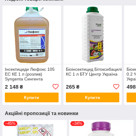
Інсектициди Люфокс 105
Біоінсектицид Бітоксибацилін
Біои
ЕС КЕ 1 л (розлив)
КС 1 л БТУ Центр Україна
0.2 
Syngenta Сингента
Укра
Швейцарія
2 148
265
498
₴
₴
Купити
Купити
Акційні пропозиції та новинки
–45%
–34%