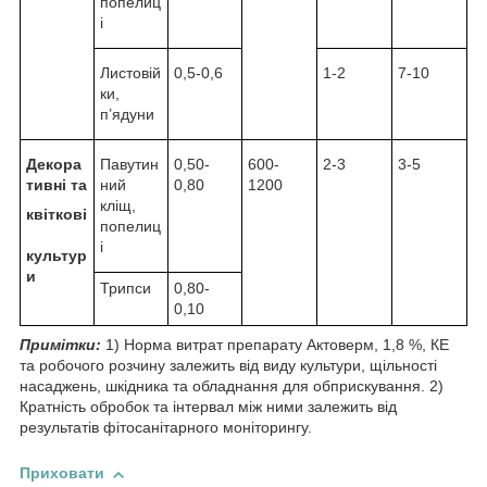
попелиц
і
Листовій
0,5-0,6
1-2
7-10
ки,
п’ядуни
Декора
Павутин
0,50-
600-
2-3
3-5
тивні та
ний
0,80
1200
кліщ,
квіткові
попелиц
і
культур
и
Трипси
0,80-
0,10
Примітки:
1) Норма витрат препарату Актоверм, 1,8 %, КЕ
та робочого розчину залежить від виду культури, щільності
насаджень, шкідника та обладнання для обприскування. 2)
Кратність обробок та інтервал між ними залежить від
результатів фітосанітарного моніторингу.
Приховати