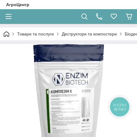
АгроЦентр
Товари та послуги
Деструктори та компостери
Біоде
КНОПКА
ЗВ'ЯЗКУ