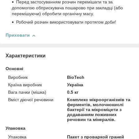
Перед застосуванням розчин перемішати та за
допомогою обприскувача пошарово при закладці (або
перемішуючи) обробити органічну масу.
Робочий розчин використовувати протягом доби!
Приховати
Характеристики
Основні
Виробник
BioTech
Країна виробник
Україна
Вага пачки (мішка)
0.5 кг
Вміст діючої речовини
Комплекс мікроорганізмів та
ферментів, молочнокислі
бактерії та мікроміцети з
додаванням поживних
речовин та мінералів.
Упаковка
Упаковка
Пакет з проваркой граней