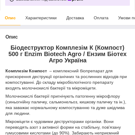
Опис
Характеристики
Доставка
Оплата
Умови п
Опис
Біодеструктор Комплезім К (Компост)
500
г
Enzim Biotech Agro / Ензим Біотех
Агро Україна
Комплезім Компост
– комплексний біопрепарат для
прискорення деструкції органічних та рослинних відходів при
компостуванні. До складу мікробіологічного препарату
входять молочнокислі бактерії та мікроміцети.
Молочнокислі бактерії пригнічують патогенну мікрофлору
(синьогнійну паличку, сальмонельоз, кишкову паличку та ін.),
яка заважає нормальному компостуванню та дуже шкідлива
для людини.
Мікроміцети є чудовими деструкторами органіки. Вони
переводять азот з активної форми на стабільну, пов'язану
гумусовими кислотами (до 90%). Забирають неприємний