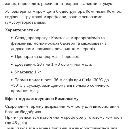
запах, переводять рослинні та тваринні залишки в гумус.
Усі бактерії та мікроміцети біодеструктора Комплезім Компост
виділені з ґрунтової мікрофлори, вони є основними
гумусоутворювачами.
Характеристики:
Склад препарату
:
Комплекс мікроорганізмів та
ферментів, молочнокислі бактерії та мікроміцети з
додаванням поживних речовин та мінералів.
Препаративна форма: - Порошок.
Дозування: 20 г на 1 м3 органічної маси.
Упаковка: 1 кг.
Термін придатності: 36 місяців при t° від -30°С до
+30°С у сухому, захищеному від прямого сонячного
проміння місці.
Ефект від застосування Комплезіму
Скорочення терміну дозрівання компосту для використання
його як біодобрива.
Пригнічується вся патогенна мікрофлора у готовому компості
(до 45 днів).
Знищується все насіння бур'янів, які використовуються для