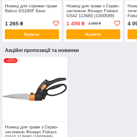
Ножиці для стрижки трави
Ножиці для трави з Серво-
Ножи
Bahco GS180F Бахо
системою Фіскарс Fiskars
теле
GS42 113680 (1000589)
Fisk
Фінляндія
1148
1 265
1 499
4 0
₴
₴
1 999 ₴
Фінл
Купити
Купити
Акційні пропозиції та новинки
–25%
Ножиці для трави з Серво-
системою Фіскарс Fiskars
GS42 113680 (1000589)