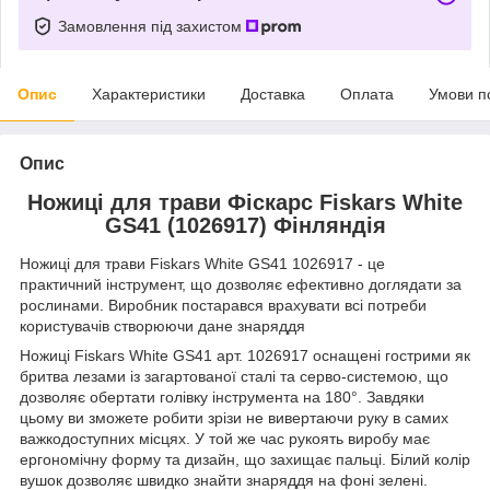
Замовлення під захистом
Опис
Характеристики
Доставка
Оплата
Умови п
Опис
Ножиці для трави Фіскарс Fiskars White
GS41 (1026917) Фінляндія
Ножиці для трави Fiskars White GS41 1026917 - це
практичний інструмент, що дозволяє ефективно доглядати за
рослинами. Виробник постарався врахувати всі потреби
користувачів створюючи дане знаряддя
Ножиці Fiskars White GS41 арт. 1026917 оснащені гострими як
бритва лезами із загартованої сталі та серво-системою, що
дозволяє обертати голівку інструмента на 180°. Завдяки
цьому ви зможете робити зрізи не вивертаючи руку в самих
важкодоступних місцях. У той же час рукоять виробу має
ергономічну форму та дизайн, що захищає пальці. Білий колір
вушок дозволяє швидко знайти знаряддя на фоні зелені.