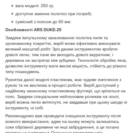
вага моделі: 250 гр;
доступне замінне полотно при потребі;
сумісний з поясом до 60 мм.
Особливості ARS DUKE-25
Завдяки імпульсному закалюванню полотна пили та
хромованому покриттю, виріб може ефективно виконувати
великий масштаб робіт. Зріз даним інструментом зробити
доволі легко, тим паче він виходить доволі акуратним, і
деревина не застрягає між зубцями. Технологія обробки леза,
дозволяє інструменту мати високі міцність, стійкість до різного
типу пошкоджень.
Рукоятка даної моделі пластикова, має чудове зчеплення з
рукою та не вислизає в процесі роботи. Виріб доступний у
надійному захисному пластиковому футлярі, що кріпиться на
пояс. Завдяки спеціальним нейлоновим роликам на чохлі,
виріб можна легко витягнути, не завдавши при цьому шкоди ні
інструменту, ні собі.
Рекомендуємо вам проводити очищення інструменту після
кожного використання, адже на ньому можуть залишатись
соки обрізаної деревини чи інші забруднення, а це погано
впливає на інструмент. Очищення проводити слід