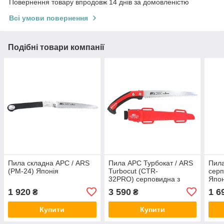
Повернення товару впродовж 14 днів за домовленістю
Всі умови повернення
Подібні товари компанії
Пила складна АРС / ARS
Пила АРС Турбокат / ARS
Пила
(PM-24) Японія
Turbocut (CTR-
серп
32PRO) серповидна з
Япон
кобурою Японія
1 920
3 590
1 6
₴
₴
Купити
Купити