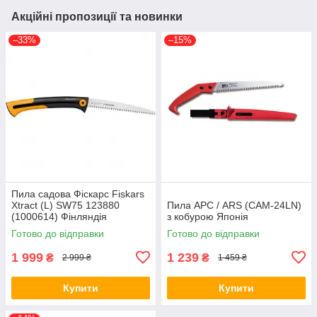
Акційні пропозиції та новинки
–33%
–15%
Пила садова Фіскарс Fiskars
Xtract (L) SW75 123880
Пила АРС / ARS (CAM-24LN)
(1000614) Фінляндія
з кобурою Японія
Готово до відправки
Готово до відправки
1 999
1 239
₴
₴
2 999 ₴
1 459 ₴
Купити
Купити