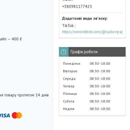
+380981177425
TikTok
https://www.tiktok.com/@sadovijraj
айті — 400 ₴
Графік роботи
Понеділок
08:30
18:00
Вівторок
08:30
18:00
Середа
08:30
18:00
Четвер
08:30
18:00
Пʼятниця
08:30
18:00
я товару протягом 14 днів
Субота
08:30
18:00
Неділя
08:30
18:00