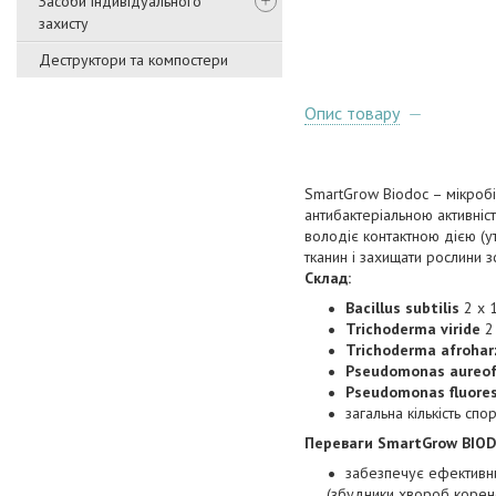
Засоби індивідуального
захисту
Деструктори та компостери
Опис товару
SmartGrow Biodoc – мікробі
антибактеріальною активніс
володіє контактною дією (у
тканин і захищати рослини 
Склад:
Bacillus subtilis
2 х 
Trichoderma viride
2
Trichoderma afroha
Pseudomonas aureof
Pseudomonas fluore
загальна кількість сп
Переваги SmartGrow BIOD
забезпечує ефективни
(збудники хвороб коренев