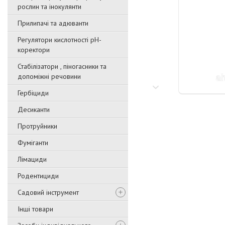
рослин та інокулянти
Прилипачі та адюванти
Регулятори кислотності pН-
коректори
Стабілізатори , піногасники та
допоміжні речовини
Гербіциди
Десиканти
Протруйники
Фуміганти
Лімациди
Родентициди
Садовий інструмент
Інші товари