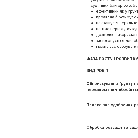
судинних бактеріозів, бо
ефективний як у ґрунт
проявляє біостимулюю
покращує мінеральне
не має періоду очіку
дозволяє використанн
застосовується для об
можна застосовувати 
ФАЗА РОСТУ І РОЗВИТКУ
ВИД РОБІТ
Обприскування ґрунту п
передпосівним обробітк
Припосівне удобрення р
Обробка розсади та сад