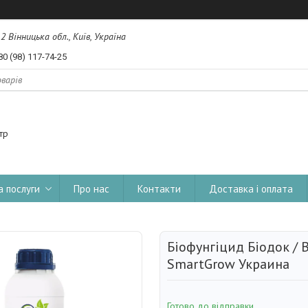
, 2 Вінницька обл., Київ, Україна
80 (98) 117-74-25
тр
а послуги
Про нас
Контакти
Доставка і оплата
Біофунгіцид Біодок / B
SmartGrow Украина
Готово до відправки