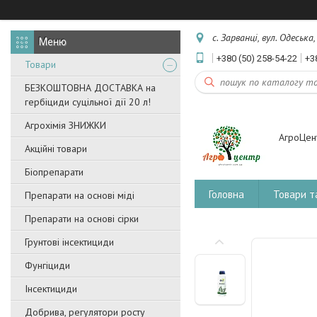
с. Зарванці, вул. Одеська
+380 (50) 258-54-22
+3
Товари
БЕЗКОШТОВНА ДОСТАВКА на
гербіциди суцільної дії 20 л!
Агрохімія ЗНИЖКИ
АгроЦен
Акційні товари
Біопрепарати
Головна
Товари т
Препарати на основі міді
Препарати на основі сірки
Грунтові інсектициди
Фунгіциди
Інсектициди
Добрива, регулятори росту