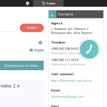
Кошик
Контакти
Знайти
с. Зарванці, вул. Одеська, 2
Вінницька обл., Київ, Україна
+380 (50) 258-54-22
Кошик
КНОПКА
ЗВ'ЯЗКУ
Менеджер-консультант
+380 (98) 117-74-25
Менеджер-консультант
Повернення та обмін
https://ahrotsentr.com.ua/ua/
iodoc 1 л
ahrotsentr@gmail.com