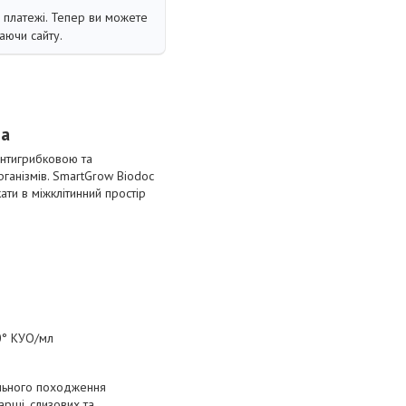
і платежі. Тепер ви можете
аючи сайту.
на
антигрибковою та
рганізмів. SmartGrow Biodoc
ати в міжклітинний простір
10° КУО/мл
ального походження
арші, слизових та