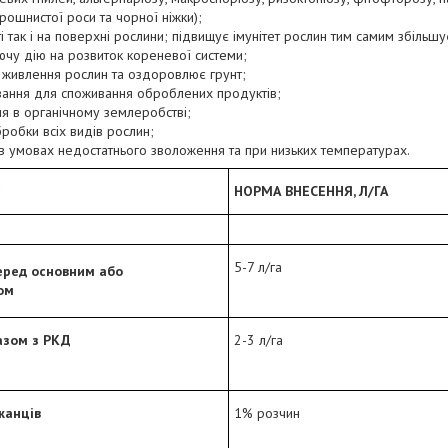
рошнистої роси та чорної ніжки);
і так і на поверхні рослини; підвищує імунітет рослин тим самим збільшує
чу дію на розвиток кореневої системи;
 живлення рослин та оздоровлює грунт;
вання для споживання оброблених продуктів;
я в органічному землеробстві;
робки всіх видів рослин;
в умовах недостатнього зволоження та при низьких температурах.
НОРМА ВНЕСЕННЯ, Л/ГА
5-7 л/га
еред основним або
ом
азом з РКД
2-3 л/га
жанців
1% розчин