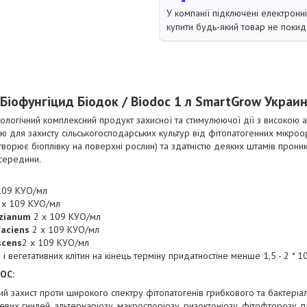
У компанії підключені електронн
купити будь-який товар не покид
Біофунгіцид Біодок / Biodoc 1 л SmartGrow Украи
ологічний комплексний продукт захисної та стимулюючої дії з високою 
тю для захисту сільськогосподарських культур від фітопатогенних мікроо
творює біоплівку на поверхні рослин) та здатністю деяких штамів проник
зсередини.
109 КУО/мл
 х 109 КУО/мл
rzianum
2 х 109 КУО/мл
aciens
2 х 109 КУО/мл
scens
2 х 109 КУО/мл
ор і вегетативних клітин на кінець терміну придатностіне менше 1,5 - 2 * 
OC:
й захист проти широкого спектру фітопатогенів грибкового та бактері
их гнилей, альтернаріозу, макроспоріозу, ризоктоніозу, фітофторозу, п