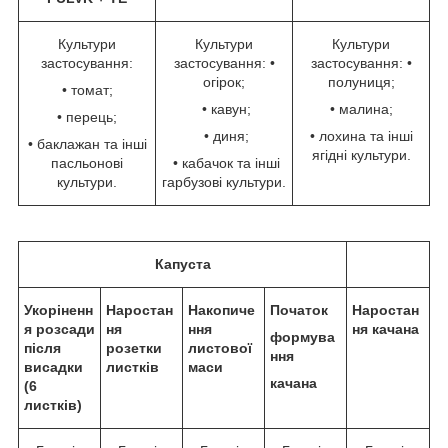
Культури
Культури
Культури
застосування:
застосування: •
застосування: •
огірок;
полуниця;
• томат;
• кавун;
• малина;
• перець;
• диня;
• лохина та інші
• баклажан та інші
ягідні культури.
пасльонові
• кабачок та інші
культури.
гарбузові культури.
Капуста
Укоріненн
Наростан
Накопиче
Початок
Наростан
я розсади
ня
ння
ня качана
формува
після
розетки
листової
ння
висадки
листків
маси
качана
(6
листків)