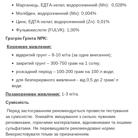
Марганець, ЕДТА-хелат, водорозчинний (Mn): 0,028%
Молібден, водорозчинний (Мо): 0,004%
Цинк, ЕДТА-хелат, водорозчинний (Zn): 0,01%
Фульвокислоти (FULVK): 1,00%
Грогрін Г
рінта NPK
:
Кореневе живлення:
відкритий грунт – 8-10 кг/га (за одне внесення);
закритий грунт – 300-750 грам на 1 сотку;
розсадний період – 100-200 грам на 100 л води;
для безперервного живлення - від 0,5 до 2 грам/ л
води.
Позакореневе живлення:
1-3 кг/га.
Сумісність
Перед застосуванням рекомендується провести тестування
за сумісністю. Уникайте змішування з сильно лужними
речовинами, горючими матеріалами, відновниками та іншими
сульфатами. Не перевищувати рекомендовані норми.
Використовувати тільки за призначенням.