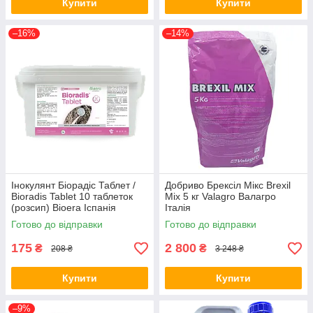
Купити
Купити
–16%
–14%
Інокулянт Біорадіс Таблет /
Добриво Брексіл Мікс Brexil
Bioradis Tablet 10 таблеток
Mix 5 кг Valagro Валагро
(розсип) Bioera Іспанія
Італія
Готово до відправки
Готово до відправки
175
2 800
₴
₴
208 ₴
3 248 ₴
Купити
Купити
–9%