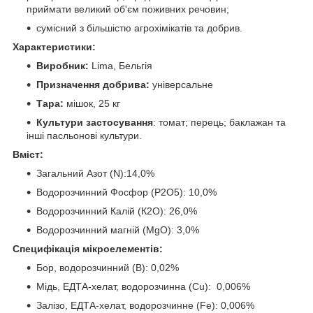
приймати великий об'єм поживних речовин;
сумісний з більшістю агрохімікатів та добрив.
Характеристики:
Виробник:
Lima, Бельгія
Призначення добрива:
універсальне
Тара:
мішок, 25 кг
Культури застосування
: томат; перець; баклажан та
інші пасльонові культури.
Вміст:
Загальний Азот (N):14,0%
Водорозчинний Фосфор (Р2О5): 10,0%
Водорозчинний Калій (К2О): 26,0%
Водорозчинний магній (МgO): 3,0%
Специфікація мікроелементів:
Бор, водорозчинний (В): 0,02%
Мідь, ЕДТА-хелат, водорозчинна (Cu): 0,006%
Залізо, ЕДТА-хелат, водорозчинне (Fe): 0,006%