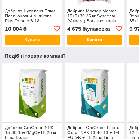
Добриво Нутрівант Плюс
Добриво Мастер Master
Добр
Пасльоновий Nutrivant
15+5+30 25 кг Syngenta
Зерн
Plus Tomato 6-18-
(Valagro) Валагро Італія
35+1
37+2MgO+ME 25 кг Вітера
ICL 
10 804
4 675
9 9
₴
₴/упаковка
ICL Ізраїль
Купити
Купити
Подібні товари компанії
Добриво GroGreen NPK
Добриво GroGreen Грінта
Доб
15-30-15+2MgO+TE 25 кг
Старт NPK 13-40-13 + 1%
12-1
Lima Бельгія
FULVK + TE 25 кг Lima
Lima