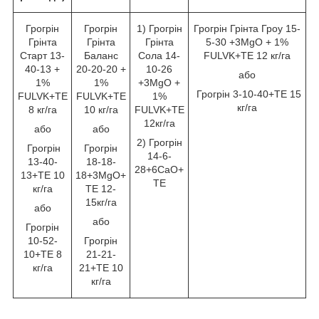
Грогрін
Грогрін
1) Грогрін
Грогрін Грінта Гроу 15-
Грінта
Грінта
Грінта
5-30 +3MgО + 1%
Старт 13-
Баланс
Сола 14-
FULVK+TE 12 кг/га
40-13 +
20-20-20 +
10-26
або
1%
1%
+3MgO +
Грогрін 3-10-40+TE 15
FULVK+TE
FULVK+TE
1%
кг/га
8 кг/га
10 кг/га
FULVK+TE
12кг/га
або
або
2) Грогрін
Грогрін
Грогрін
14-6-
13-40-
18-18-
28+6CaO+
13+TE 10
18+3MgO+
TE
кг/га
TE 12-
15кг/га
або
або
Грогрін
10-52-
Грогрін
10+TE 8
21-21-
кг/га
21+TE 10
кг/га