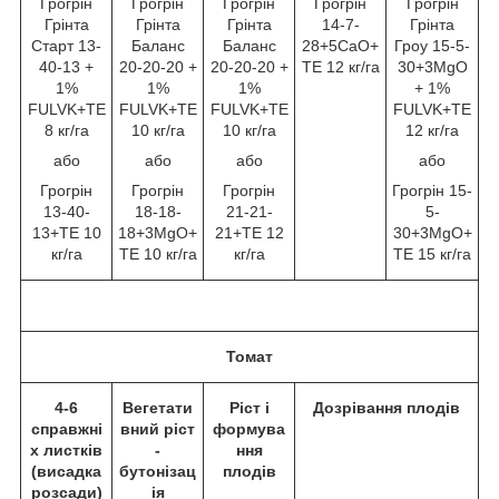
Грогрін
Грогрін
Грогрін
Грогрін
Грогрін
Грінта
Грінта
Грінта
14-7-
Грінта
Старт 13-
Баланс
Баланс
28+5СаO+
Гроу 15-5-
40-13 +
20-20-20 +
20-20-20 +
TE 12 кг/га
30+3MgО
1%
1%
1%
+ 1%
FULVK+TE
FULVK+TE
FULVK+TE
FULVK+TE
8 кг/га
10 кг/га
10 кг/га
12 кг/га
або
або
або
або
Грогрін
Грогрін
Грогрін
Грогрін 15-
13-40-
18-18-
21-21-
5-
13+TE 10
18+3MgO+
21+TE 12
30+3MgО+
кг/га
TE 10 кг/га
кг/га
TE 15 кг/га
Томат
4-6
Вегетати
Ріст і
Дозрівання плодів
справжні
вний ріст
формува
х листків
-
ння
(висадка
бутонізац
плодів
розсади)
ія