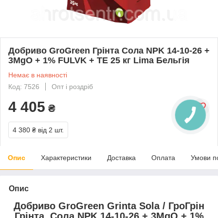
Добриво GroGreen Грінта Сола NPK 14-10-26 +
3MgO + 1% FULVK + TE 25 кг Lima Бельгія
Немає в наявності
Код: 7526
Опт і роздріб
4 405
₴
4 380 ₴
від 2 шт.
Опис
Характеристики
Доставка
Оплата
Умови п
Опис
Добриво GroGreen Grinta Sola
/ ГроГрін
Грінта Сола NPK 14-10-26 + 3MgO + 1%