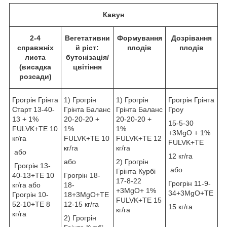
Кавун
2-4
Вегетативни
Формування
Дозрівання
справжніх
й ріст:
плодів
плодів
листа
бутонізація/
(висадка
цвітіння
розсади)
Грогрін Грінта
1) Грогрін
1) Грогрін
Грогрін Грінта
Старт 13-40-
Грінта Баланс
Грінта Баланс
Гроу
13 + 1%
20-20-20 +
20-20-20 +
15-5-30
FULVK+TE 10
1%
1%
+3MgО + 1%
кг/га
FULVK+TE 10
FULVK+TE 12
FULVK+TE
кг/га
кг/га
або
12 кг/га
або
2) Грогрін
Грогрін 13-
або
Грінта Курбі
40-13+TE 10
Грогрін 18-
17-8-22
Грогрін 11-9-
кг/га або
18-
+3MgO+ 1%
34+3MgO+TE
Грогрін 10-
18+3MgO+TE
FULVK+TE 15
52-10+TE 8
12-15 кг/га
15 кг/га
кг/га
кг/га
2) Грогрін