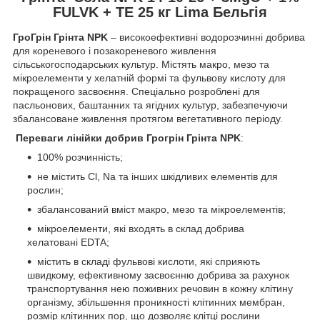
FULVK + TE 25 кг Lima Бельгія
Г
роГрін Грінта NPK
– високоефективні водорозчинні добрива
для кореневого і позакореневого живлення
сільськогосподарських культур. Містять макро, мезо та
мікроелементи у хелатній формі та фульвову кислоту для
покращеного засвоєння. Спеціально розроблені для
пасльонових, баштанних та ягідних культур, забезпечуючи
збалансоване живлення протягом вегетативного періоду.
Переваги лінійки добрив Грогрін
Грінта NPK
:
100% розчинність;
не містить Cl, Na та інших шкідливих елементів для
рослин;
збалансований вміст макро, мезо та мікроелементів;
мікроелементи, які входять в склад добрива
хелатовані EDTA;
містить в складі фульвові кислоти, які сприяють
швидкому, ефективному засвоєнню добрива за рахунок
транспортування нею поживних речовин в кожну клітину
організму, збільшення проникності клітинних мембран,
розмір клітинних пор, що дозволяє клітці рослини