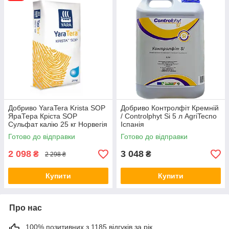
Добриво YaraTera Krista SOP
Добриво Контролфіт Кремній
ЯраТера Кріста SOP
/ Controlphyt Si 5 л AgriTecno
Сульфат калію 25 кг Норвегія
Іспанія
Готово до відправки
Готово до відправки
2 098
3 048
₴
₴
2 298 ₴
Купити
Купити
Про нас
100% позитивних з 1185 відгуків за рік