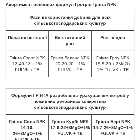
Асортимент основних формул Грогрін Г
рінта NPK
:
Фази використання добрив для всіх
сільськогосподарських культур
Початок вегетації
Вегетативний
Ріст плодів
ріст
Грінта Старт NPK
Грінта Баланс NPK
Грінта Гроу NPK
13-40-13 + 1%
20-20-20 + 1%
15-5-30 + 3MgO+
FULVK + TE
FULVK + TE
1% FULVK + TE
Формули ГРІНТА розроблені з урахуванням потреб у
поживних речовинах конкретних
сільськогосподарських культур
Грінта Сола NPK
Грінта Курбі NPK
Грінта Бері NPK
14-10-
17-8-22+3MgO+1%
14-7-26+3MgO+1%
26+3MgO+1%
FULVK + TE
FULVK + TE
FULVK + TE