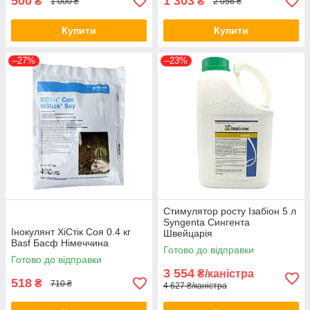
500
1 303
₴
₴
1 000 ₴
2 056 ₴
Купити
Купити
–27%
–23%
Стимулятор росту Ізабіон 5 л
Syngenta Сингента
Інокулянт ХіСтік Соя 0.4 кг
Швейцарія
Basf Басф Німеччина
Готово до відправки
Готово до відправки
3 554
₴/каністра
518
₴
710 ₴
4 627 ₴/каністра