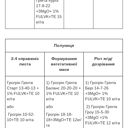
Грінта Курбі
17-8-22
+3MgO+ 1%
FULVK+TE 15
кг/га
Полуниця
2-4 справжніх
Формування
Ріст ягід/
листа
вегетативної
дозрівання
маси
Грогрін Грінта
1) Грогрін Грінта
1) Грогрін Грінта
Старт 13-40-13 +
Баланс 20-20-20 +
Бері 14-7-26
1% FULVK+TE 10
1% FULVK+TE 10
+3MgO+ 1%
кг/га
кг/га
FULVK+TE 10 кг/га
або
або
2) Грогрін Грінта
Гроу 15-5-30
Грогрін 10-52-
Грогрін 18-18-
+3MgО +1%
10+TE 10 кг/га
18+3MgO+TE 12кг/
FULVK+TE 12 кг/га
га