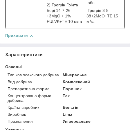
або
2) Грогрін Грінта
Бері 14-7-26
Грогрін 3-8-
+3MgO + 1%
38+2MgO+TE 15
FULVK+TE 10 кг/га
кг/га
Приховати
Характеристики
Основні
Тип комплексного добрива
Мінеральне
Вид добрива
Комплексний
Препаративна форма
Порошок
Концентрована форма
Так
добрива
Країна виробник
Бельгія
Виробник
Lima
Призначення
Універсальне
Упаковка