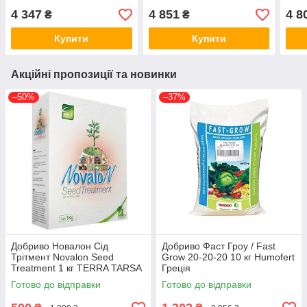
Бельгія
4 347
4 851
4 8
₴
₴
Купити
Купити
Акційні пропозиції та новинки
–50%
–37%
Добриво Новалон Сід
Добриво Фаст Гроу / Fast
Трітмент Novalon Seed
Grow 20-20-20 10 кг Humofert
Treatment 1 кг TERRA TARSA
Греція
Туреччина
Готово до відправки
Готово до відправки