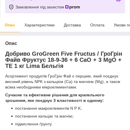
Замовлення під захистом
Опис
Характеристики
Доставка
Оплата
Умови п
Опис
Добриво GroGreen Five Fructus / ГроГрін
Файв Фруктус 18-9-36 + 6 CaO + 3 MgO +
TE 1 кг Lima Бельгія
Асортимент продуктів ГроГрін Фай є першим, який поєднує
високий рівень NPK з кальцієм (Са) та магнієм (Mg), а також
всіма необхідними мікроелементами.
Сучасне та ефективне рішення для крапельного
зрошення, яке поєднує 3 властивості в одному:
постачання макроелементів N P K;
постачання кальцію та магнію;
підкислення ґрунту.