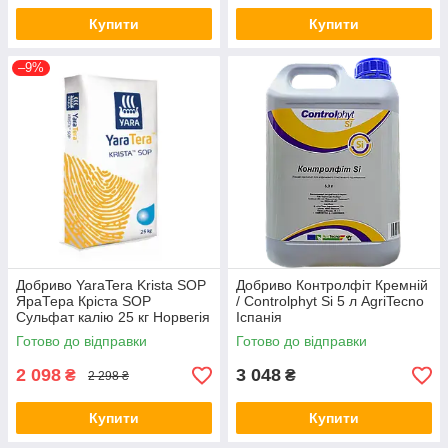
Купити
Купити
–9%
Добриво YaraTera Krista SOP
Добриво Контролфіт Кремній
ЯраТера Кріста SOP
/ Controlphyt Si 5 л AgriTecno
Сульфат калію 25 кг Норвегія
Іспанія
Готово до відправки
Готово до відправки
2 098
3 048
₴
₴
2 298 ₴
Купити
Купити