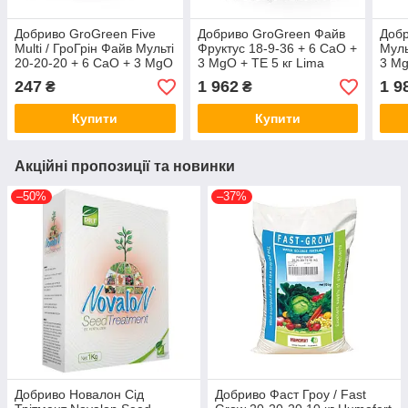
Добриво GroGreen Five
Добриво GroGreen Файв
Доб
Multi / ГроГрін Файв Мульті
Фруктус 18-9-36 + 6 CaO +
Муль
20-20-20 + 6 CaO + 3 MgO
3 MgO + TE 5 кг Lima
3 Mg
+ TE 200 г Lima Бельгія
Бельгія
Бель
247
1 962
1 9
₴
₴
Купити
Купити
Акційні пропозиції та новинки
–50%
–37%
Добриво Новалон Сід
Добриво Фаст Гроу / Fast