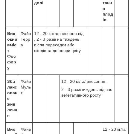
долі
танн
я
плод
ів
Вис
Файв
12 - 20 кг/га/внесення від
окий
Терр
, 2 - 3 разів на тиждень
вміс
а
після пересадки або
т
сходів та до появи цвіту
Фос
фор
у
Зба
Файв
12 - 20 кг/га/ внесення ,
ланс
Муль
2 - 3 рази/тиждень під час
ован
ті
вегетативного росту
е
жив
ленн
я
Вис
Файв
12 - 20 кг/га