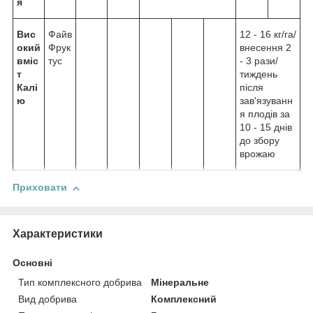
я
Вис
Файв
12 - 16 кг/га/
окий
Фрук
внесення 2
вміс
тус
- 3 рази/
т
тиждень
Калі
після
ю
зав'язуванн
я плодів за
10 - 15 днів
до збору
врожаю
Приховати
Характеристики
Основні
Тип комплексного добрива
Мінеральне
Вид добрива
Комплексний