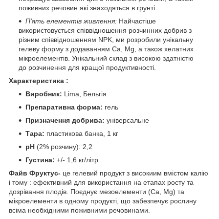
поживних речовин які знаходяться в грунті.
П'ять елементів живлення:
Найчастіше
використовується співвідношення розчинних добрив з
різним співвідношенням NPK, ми розробили унікальну
гелеву форму з додаванням Ca, Mg, а також хелатних
мікроелементів. Унікальний склад з високою здатністю
до розчинення для кращої продуктивності.
Характеристика :
Виробник:
Lima, Бельгія
Препаративна форма:
гель
Призначення добрива:
універсальне
Тара:
пластикова банка, 1 кг
pH
(2% розчину): 2,2
Густина:
+/- 1,6 кг/літр
Файв Фруктус-
це гелевий продукт з високиим вмістом калію
і тому : ефективний для використання на етапах росту та
дозрівання плодів. Поєднує мезоелементи (Са, Mg) та
мікроелементи в одному продукті, що забезпечує рослину
всіма необхідними поживними речовинами.