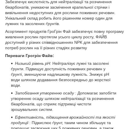
Забезпечує кислотність для нейтралізації та розчинення
бікарбонатів, уникаючи засмічення крапельної стрічки і
вивільнення недоступних для рослини поживних речовин.
Унікальний склад робить його рішенням номер один для
лужних та засолених ґрунтів.
Асортимент продуктів ГроГрін Фай забезпечує повну програму
живлення рослин протягом усього циклу росту, ФАЙВ
доступний у різних співвідношеннях NPK для забезпечення
потреб рослин на її різних стадіях розвитку
Переваги Грогрін Файв:
Низький рівень pH
: Нейтралізує лужні та засолені
ґрунти. Підвищує доступність поживних речовин у
ґрунті, зменшуючи надлишкову лужність. Знижує рН
води шляхом додавання безпосередньо до жорсткої
води.
Запобігання утворенню осаду
: Допомагає запобігти
утворенню осаду шляхом нейтралізації та розчинення
бікарбонатів, що сприяє підтримці чистоти
зрошувальних систем.
Ефективність, підвищення врожайності та якості
продукції
: Підкислює ґрунт, таким чином збільшує та
покращує засвоєння цих 5 поживних речовин, а також