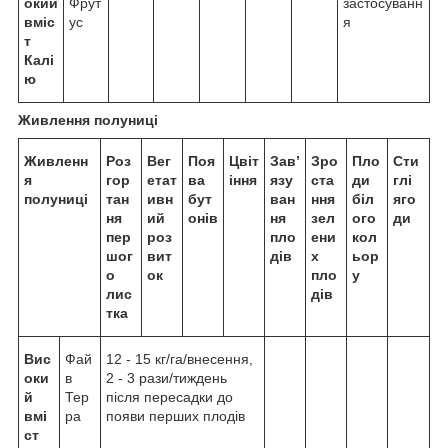
окий
Фрут
застосуванн
вміс
ус
я
т
Калі
ю
Живлення полуниці
Живленн
Роз
Вег
Поя
Цвіт
Зав’
Зро
Пло
Сти
я
гор
етат
ва
іння
язу
ста
ди
глі
полуниці
тан
ивн
бут
ван
ння
біл
яго
ня
ий
онів
ня
зел
ого
ди
пер
роз
пло
ени
кол
шог
вит
дів
х
ьор
о
ок
пло
у
лис
дів
тка
Вис
Фай
12 - 15 кг/га/внесення,
оки
в
2 - 3 рази/тиждень
й
Тер
після пересадки до
вмі
ра
появи перших плодів
ст