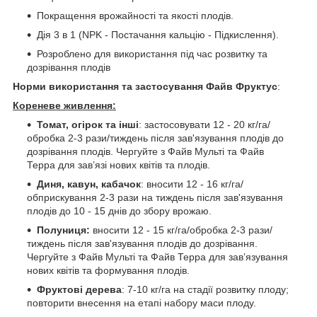
Покращення врожайності та якості плодів.
Дія 3 в 1 (NPK - Постачання кальцію - Підкислення).
Розроблено для використання під час розвитку та
дозрівання плодів
Норми використання та застосування Файв Фруктус
:
Кореневе живлення:
Томат, огірок та інші
: застосовувати 12 - 20 кг/га/
обробка 2-3 рази/тиждень після зав'язування плодів до
дозрівання плодів. Чергуйте з Файв Мульті та Файв
Терра для зав’язі нових квітів та плодів.
Диня, кавун, кабачок
: вносити 12 - 16 кг/га/
обприскування 2-3 рази на тиждень після зав'язування
плодів до 10 - 15 днів до збору врожаю.
Полуниця:
вносити 12 - 15 кг/га/обробка 2-3 рази/
тиждень після зав'язування плодів до дозрівання.
Чергуйте з Файв Мульті та Файв Терра для зав’язування
нових квітів та формування плодів.
Фруктові дерева
: 7-10 кг/га на стадії розвитку плоду;
повторити внесення на етапі набору маси плоду.