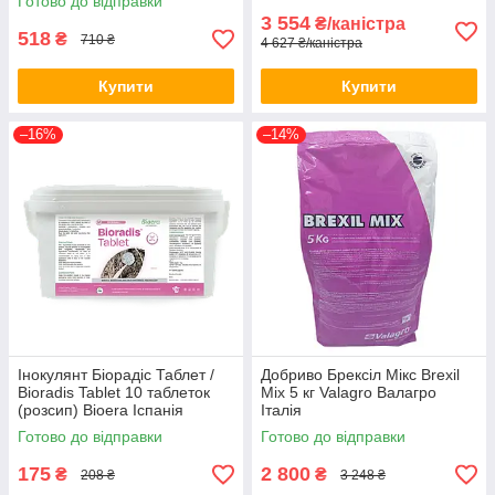
Готово до відправки
3 554
₴/каністра
518
₴
710 ₴
4 627 ₴/каністра
Купити
Купити
–16%
–14%
Інокулянт Біорадіс Таблет /
Добриво Брексіл Мікс Brexil
Bioradis Tablet 10 таблеток
Mix 5 кг Valagro Валагро
(розсип) Bioera Іспанія
Італія
Готово до відправки
Готово до відправки
175
2 800
₴
₴
208 ₴
3 248 ₴