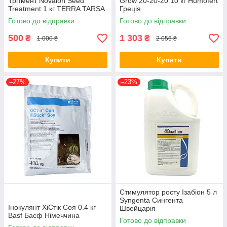
Трітмент Novalon Seed
Grow 20-20-20 10 кг Humofert
Treatment 1 кг TERRA TARSA
Греція
Туреччина
Готово до відправки
Готово до відправки
500
1 303
₴
₴
1 000 ₴
2 056 ₴
Купити
Купити
–27%
–23%
Стимулятор росту Ізабіон 5 л
Syngenta Сингента
Інокулянт ХіСтік Соя 0.4 кг
Швейцарія
Basf Басф Німеччина
Готово до відправки