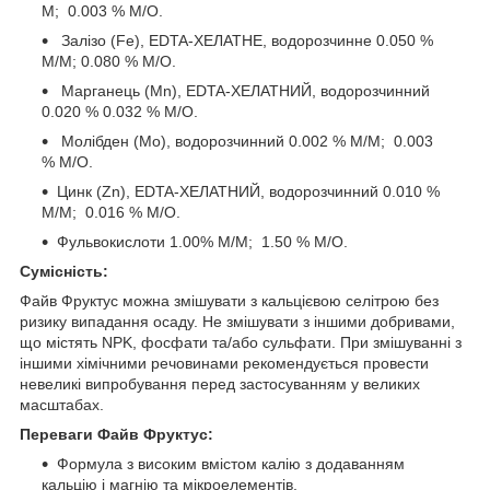
М; 0.003 % М/О.
Залізо (Fe), EDTA-ХЕЛАТНЕ, водорозчинне 0.050 %
М/М; 0.080 % М/О.
Марганець (Mn), EDTA-ХЕЛАТНИЙ, водорозчинний
0.020 % 0.032 % М/О.
Молібден (Mo), водорозчинний 0.002 % М/М; 0.003
% М/О.
Цинк (Zn), EDTA-ХЕЛАТНИЙ, водорозчинний 0.010 %
М/М; 0.016 % М/О.
Фульвокислоти 1.00% М/М; 1.50 % М/О.
Сумісність:
Файв Фруктус можна змішувати з кальцієвою селітрою без
ризику випадання осаду. Не змішувати з іншими добривами,
що містять NPK, фосфати та/або сульфати. При змішуванні з
іншими хімічними речовинами рекомендується провести
невеликі випробування перед застосуванням у великих
масштабах.
Переваги Файв Фруктус:
Формула з високим вмістом калію з додаванням
кальцію і магнію та мікроелементів.