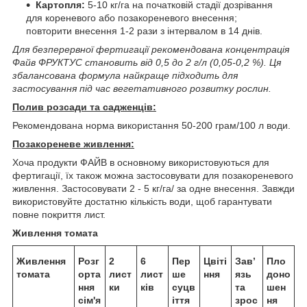
Картопля:
5-10 кг/га на початковій стадії дозрівання
для кореневого або позакореневого внесення;
повторити внесення 1-2 рази з інтервалом в 14 днів.
Для безперервної фертигації рекомендована концентрація
Файв ФРУКТУС становить від 0,5 до 2 г/л (0,05-0,2 %). Ця
збалансована формула найкраще підходить для
застосування під час вегетативного розвитку рослин.
Полив розсади та садженців:
Рекомендована норма використання 50-200 грам/100 л води.
Позакореневе живлення:
Хоча продукти ФАЙВ в основному використовуються для
фертигації, їх також можна застосовувати для позакореневого
живлення. Застосовувати 2 - 5 кг/га/ за одне внесення. Завжди
використовуйте достатню кількість води, щоб гарантувати
повне покриття лист.
Живлення томата
Живлення
Розг
2
6
Пер
Цвіті
Зав’
Пло
томата
орта
лист
лист
ше
ння
язь
доно
ння
ки
ків
суцв
та
шен
сім'я
іття
зрос
ня