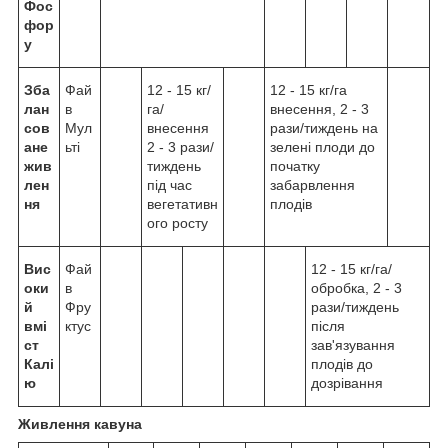
Фос
фор
у
Зба
Фай
12 - 15 кг/
12 - 15 кг/га
лан
в
га/
внесення, 2 - 3
сов
Мул
внесення
рази/тиждень на
ане
ьті
2 - 3 рази/
зелені плоди до
жив
тиждень
початку
лен
під час
забарвлення
ня
вегетативн
плодів
ого росту
Вис
Фай
12 - 15 кг/га/
оки
в
обробка, 2 - 3
й
Фру
рази/тиждень
вмі
ктус
після
ст
зав'язування
Калі
плодів до
ю
дозрівання
Живлення кавуна