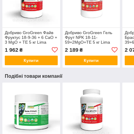
Добриво GroGreen Файв
Добриво GroGreen Гель
Добр
Фруктус 18-9-36 + 6 CaO +
Фрут NPK 18-11-
Брас
3 MgO + TE 5 кг Lima
59+2MgO+TE 5 кг Lima
39+
Бельгія
Бельгія
кг L
1 962
2 189
2 0
₴
₴
Купити
Купити
Подібні товари компанії