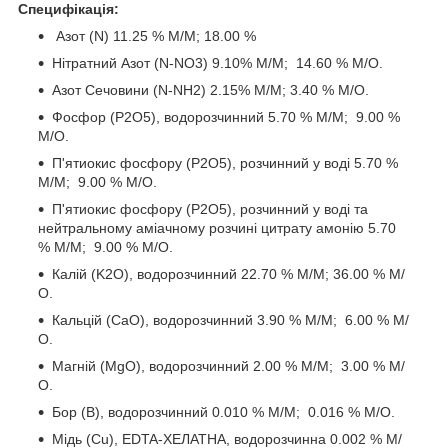
Специфікація:
Азот (N) 11.25 % М/М; 18.00 %
Нітратний Азот (N-NO3) 9.10% М/М; 14.60 % М/О.
Азот Сечовини (N-NH2) 2.15% М/М; 3.40 % М/О.
Фосфор (P2O5), водорозчинний 5.70 % М/М; 9.00 %
М/О.
П'ятиокис фосфору (P2O5), розчинний у воді 5.70 %
М/М; 9.00 % М/О.
П'ятиокис фосфору (P2O5), розчинний у воді та
нейтральному аміачному розчині цитрату амонію 5.70
% М/М; 9.00 % М/О.
Калій (K2O), водорозчинний 22.70 % М/М; 36.00 % М/
О.
Кальцій (CaO), водорозчинний 3.90 % М/М; 6.00 % М/
О.
Магній (MgO), водорозчинний 2.00 % М/М; 3.00 % М/
О.
Бор (B), водорозчинний 0.010 % М/М; 0.016 % М/О.
Мідь (Cu), EDTA-ХЕЛАТНА, водорозчинна 0.002 % М/