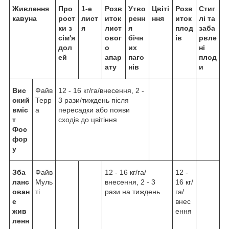
Живлення
Про
1-е
Розв
Утво
Цвіті
Розв
Стиг
кавуна
рост
лист
иток
ренн
ння
иток
лі та
ки з
я
лист
я
плод
заба
сім'я
овог
бічн
ів
рвле
дол
о
их
ні
ей
апар
паго
плод
ату
нів
и
Вис
Файв
12 - 16 кг/га/внесення, 2 -
окий
Терр
3 рази/тиждень після
вміс
а
пересадки або появи
т
сходів до цвітіння
Фос
фор
у
Зба
Файв
12 - 16 кг/га/
12 -
ланс
Муль
внесення, 2 - 3
16 кг/
ован
ті
рази на тиждень
га/
е
внес
жив
ення
ленн