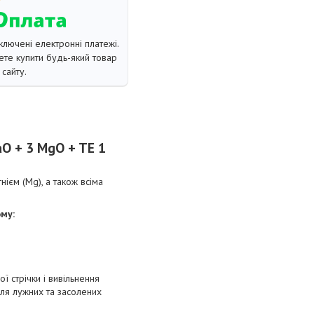
ключені електронні платежі.
те купити будь-який товар
сайту.
aO + 3 MgO + TE 1
нієм (Mg), а також всіма
му:
ї стрічки і вивільнення
ля лужних та засолених