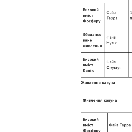
Високий
Файв
1
вміст
Терра
п
Фосфору
Збалансо
Файв
ване
Мульті
живлення
Високий
Файв
вміст
Фруктус
Калію
Живлення кавуна
Живлення кавуна
Високий
вміст
Файв Терра
Фосфору