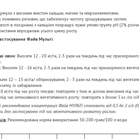
мула з високим вмістом кальцію, магнію та мікроелементами.
іх поживних речовин, що забезпечує чистоту зрошувальних систем.
вості в поєднанні з кальцієм покращує лужні умови ґрунту pH (2% розчин
истання впроджовж усього циклу росту.
астосування Файв Мульті
:
ші овоч
і: Вносити 12 - 20 кг/га, 2-3 рази на тиждень під час прискореног
.
:
Вносити 12 - 16 кг/га, 2-3 рази на тиждень під час прискореного вегет
ати 12 – 15 кг/га/ обприскування, 2 - 3 рази на тиждень під час вегета
чатку їх забарвлення.
-10 кг/га під час росту плодів; повторити з тією ж дозою внесення під ча
 під час інтенсивного вегетативного росту; повторити з
дозою 5 кг /га пі
 рекомендована концентрація Файв МУЛЬТІ становить від 0,5 до 2 г/л (0,
ь для застосування під час вегетативного розвитку рослин.
ів:
Рекомендована норма використання 50-200 грам/100 л води