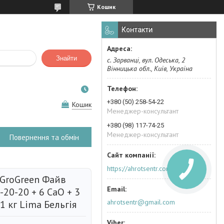
Кошик
Контакти
Знайти
с. Зарванці, вул. Одеська, 2
Вінницька обл., Київ, Україна
+380 (50) 258-54-22
Кошик
Менеджер-консультант
+380 (98) 117-74-25
Менеджер-консультант
Повернення та обмін
https://ahrotsentr.com.ua/ua/
GroGreen Файв
-20-20 + 6 CaO + 3
ahrotsentr@gmail.com
1 кг Lima Бельгія