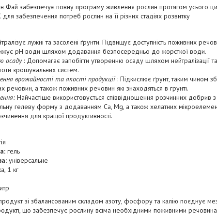
рін Фай забезпечує повну програму живлення рослин протягом усього ци
 для забезпечення потреб рослин на її різних стадіях розвитку
йтралізує лужні та засолені ґрунти. Підвищує доступність поживних речо
нижує рН води шляхом додавання безпосередньо до жорсткої води.
ю осаду
: Допомагає запобігти утворенню осаду шляхом нейтралізації та
тоти зрошувальних систем.
ення врожайності та якості продукції
: Підкислює ґрунт, таким чином з
х речовин, а також поживних речовин які знаходяться в грунті.
лення:
Найчастіше використовується співвідношення розчинних добрив з
льну гелеву форму з додаванням Ca, Mg, а також хелатних мікроелементі
зчинення для кращої продуктивності.
ія
а:
гель
а:
універсальне
а, 1 кг
литр
родукт зі збалансованим складом азоту, фосфору та калію поєднує мез
одукті, що забезпечує рослину всіма необхідними поживними речовина