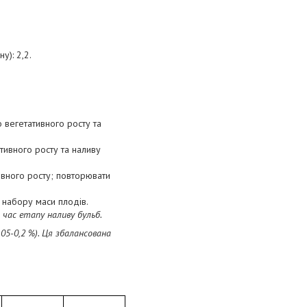
у): 2,2.
о вегетативного росту та
ативного росту та наливу
тивного росту; повторювати
с набору маси плодів.
д час етапу наливу бульб.
05-0,2 %). Ця збалансована