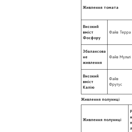
Живлення томата
Високий
вміст
Файв Терра
Фосфору
Збалансова
не
Файв Мульті
живлення
Високий
Файв
вміст
Фрутус
Калію
Живлення полуниці
Живлення полуниці