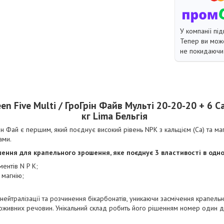
У компанії під
Тепер ви може
не покидаючи 
n Five Multi / ГроГрін Файв Мульті 20-20-20 + 6 C
кг Lima Бельгія
н Фай є першим, який поєднує високий рівень NPK з кальцієм (Са) та маг
ами.
ення для крапельного зрошення, яке поєднує 3 властивості в одно
ентів N P K;
 магнію;
нейтралізації та розчинення бікарбонатів, уникаючи засмічення крапельно
оживних речовин. Унікальний склад робить його рішенням номер один д