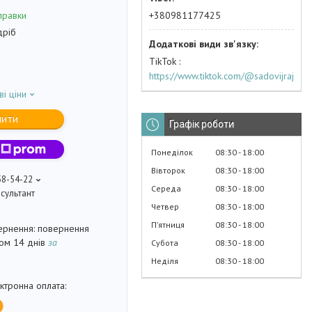
+380981177425
правки
дріб
TikTok
https://www.tiktok.com/@sadovijraj
ві ціни
пити
Графік роботи
Понеділок
08:30
18:00
Вівторок
08:30
18:00
58-54-22
Середа
08:30
18:00
сультант
Четвер
08:30
18:00
Пʼятниця
08:30
18:00
повернення
гом 14 днів
за
Субота
08:30
18:00
Неділя
08:30
18:00