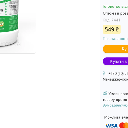
Готово до від
Оптом і в роз
Код:
7441
549 ₴
Показати опто
Ку
Купити з
+380 (50) 2
Менеджер-кон
товару протя
домовленістю