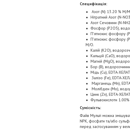
Специфікація:
Азот (N) 13.20 % М/М
Нітратний Азот (N-NO
Азот Сечовини (N-NH2
Фосфор (P2O5), водо
П'ятиокис фосфору (P
П'ятиокис фосфору (P
М/О.
Калій (K2O), водороз
Кальцій (CaO), водор
Магній (MgO), водор
Бор (B), водорозчинн
Мідь (Cu), EDTA-ХЕЛ
Залізо (Fe), EDTA-ХЕ
Марганець (Mn), EDT
Молібден (Mo), водо
Цинк (Zn), EDTA-ХЕЛ
Фульвокислоти 1.00%
Сумісність:
Файв Мульті можна змішуват
NPK, фосфати та/або сульф
перед застосуванням у вел