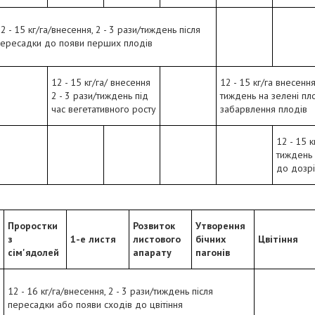
2 - 15 кг/га/внесення, 2 - 3 рази/тиждень після
ересадки до появи перших плодів
12 - 15 кг/га/ внесення
12 - 15 кг/га внесення
2 - 3 рази/тиждень під
тиждень на зелені пл
час вегетативного росту
забарвлення плодів
12 - 15 к
тиждень 
до дозр
Проростки
Розвиток
Утворення
з
1-е листя
листового
бічних
Цвітіння
сім'ядолей
апарату
пагонів
12 - 16 кг/га/внесення, 2 - 3 рази/тиждень після
пересадки або появи сходів до цвітіння