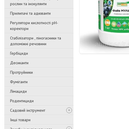
рослин та інокулянти
Прилипачі та адюванти
Регулятори кислотності pН-
коректори
Стабілізатори , піногасники та
допоміжні речовини
Гербіциди
Десиканти
Протруйники
Фуміганти
Лімациди
Родентициди
Садовий інструмент
Інші товари