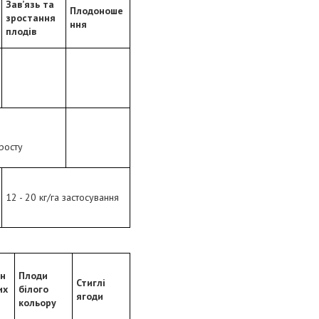
Зав’язь та
Плодоноше
зростання
ння
плодів
 росту
12 - 20 кг/га застосування
нн
Плоди
Стиглі
их
білого
ягоди
кольору