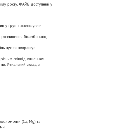
клу росту, ФАЙВ доступний у
вин у ґрунті, зменшуючи
 розчинення бікарбонатів,
більшує та покращує
 різним співвідношенням
в. Унікальний склад з
оелементи (Са, Mg) та
ми.