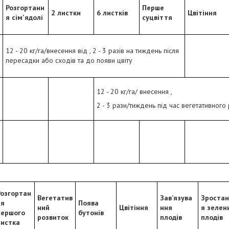
Розгортанн
Перше
2 листки
6 листків
Цвітіння
я сім'ядолі
суцвіття
12 - 20 кг/га/внесення від , 2 - 3 разів на тиждень після
пересадки або сходів та до появи цвіту
12 - 20 кг/га/ внесення ,
2 - 3 рази/тиждень під час вегетативного
Розгортан
Вегетатив
Зав’язува
Зроста
ня
Поява
ний
Цвітіння
ння
я зелен
першого
бутонів
розвиток
плодів
плодів
листка