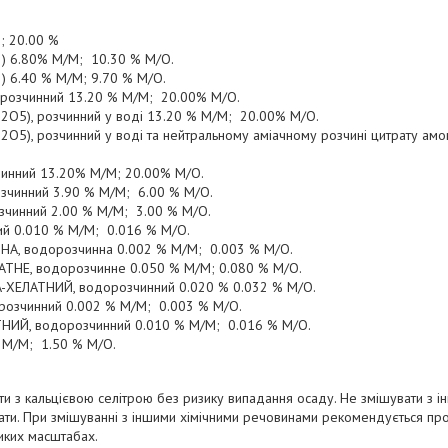
; 20.00 %
3) 6.80% М/М; 10.30 % М/О.
) 6.40 % М/М; 9.70 % М/О.
розчинний 13.20 % М/М; 20.00% М/О.
2O5), розчинний у воді 13.20 % М/М; 20.00% М/О.
2O5), розчинний у воді та нейтральному аміачному розчині цитрату ам
чинний 13.20% М/М; 20.00% М/О.
озчинний 3.90 % М/М; 6.00 % М/О.
озчинний 2.00 % М/М; 3.00 % М/О.
ий 0.010 % М/М; 0.016 % М/О.
АТНА, водорозчинна 0.002 % М/М; 0.003 % М/О.
ЛАТНЕ, водорозчинне 0.050 % М/М; 0.080 % М/О.
A-ХЕЛАТНИЙ, водорозчинний 0.020 % 0.032 % М/О.
розчинний 0.002 % М/М; 0.003 % М/О.
АТНИЙ, водорозчинний 0.010 % М/М; 0.016 % М/О.
 М/М; 1.50 % М/О.
и з кальцієвою селітрою без ризику випадання осаду. Не змішувати з і
ати. При змішуванні з іншими хімічними речовинами рекомендується пр
иких масштабах.