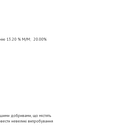
онію 13.20 % М/М; 20.00%
ншими добривами, що містять
овести невеликі випробування