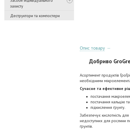
Засоби індивідуального
захисту
Деструктори та компостери
Опис товару
Добриво GroGree
Асортимент продуктів ГроГрі
необхідними мікроелемент
Сучасне та ефективне ріш
постачання макроелем
постачання кальцію та
підкислення ґрунту.
Забезпечує кислотність для 
недоступних для рослини п
ґрунтів.