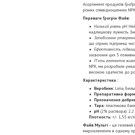
Асортимент продуктів ГроГ
різних співвідношеннях NPK
Переваги Грогрін Файв:
Низький рівень pH
: Не
надлишкову лужність. З
Запобігання утворенн
що сприяє підтримці чис
Ефективність, підвищ
засвоєння цих 5 поживни
П'ять елементів жив
NPK, ми розробили уніка
високою здатністю до ро
Характеристика :
Виробник:
Lima, Бельг
Препаративна форм
Призначення добрив
Тара:
пластикова банк
pH
(2% раствора): 2,2
Плотность:
+/- 1,55 кг/
Файв Мульті -
це гелевий п
мікроелементи в одному пр