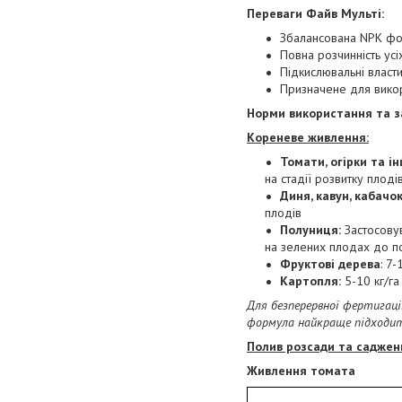
Переваги Файв Мульті:
Збалансована NPK фор
Повна розчинність ус
Підкислювальні власти
Призначене для викор
Норми використання та з
Кореневе живлення:
Томати, огірки та ін
на стадії розвитку плодів
Диня, кавун, кабачок
плодів
Полуниця:
Застосовув
на зелених плодах до по
Фруктові дерева
: 7
Картопля:
5-10 кг/га
Для безперервної фертигації
формула найкраще підходит
Полив розсади та садженц
Живлення томата