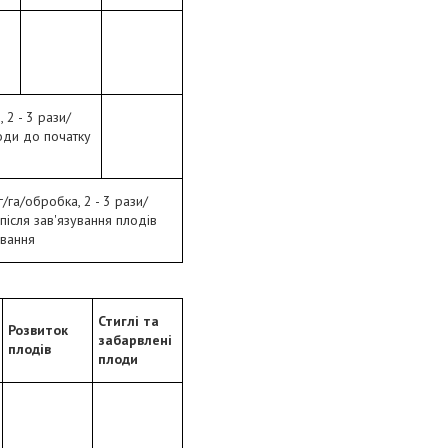
, 2 - 3 рази/
оди до початку
г/га/обробка, 2 - 3 рази/
після зав'язування плодів
івання
Стиглі та
Розвиток
забарвлені
плодів
плоди