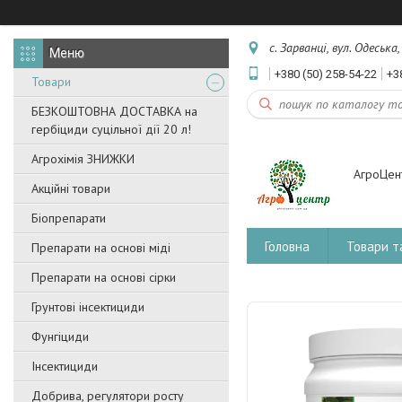
с. Зарванці, вул. Одеська
+380 (50) 258-54-22
+3
Товари
БЕЗКОШТОВНА ДОСТАВКА на
гербіциди суцільної дії 20 л!
Агрохімія ЗНИЖКИ
АгроЦен
Акційні товари
Біопрепарати
Головна
Товари т
Препарати на основі міді
Препарати на основі сірки
Грунтові інсектициди
Фунгіциди
Інсектициди
Добрива, регулятори росту