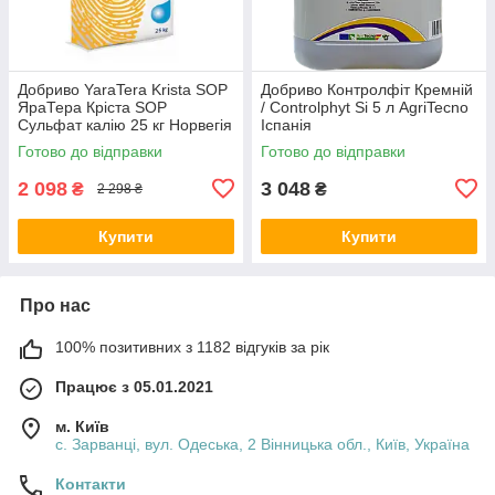
Добриво YaraTera Krista SOP
Добриво Контролфіт Кремній
ЯраТера Кріста SOP
/ Controlphyt Si 5 л AgriTecno
Сульфат калію 25 кг Норвегія
Іспанія
Готово до відправки
Готово до відправки
2 098
3 048
₴
₴
2 298 ₴
Купити
Купити
Про нас
100% позитивних з 1182 відгуків за рік
Працює з 05.01.2021
м. Київ
с. Зарванці, вул. Одеська, 2 Вінницька обл., Київ, Україна
Контакти