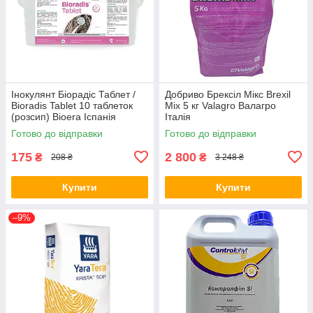
Інокулянт Біорадіс Таблет /
Добриво Брексіл Мікс Brexil
Bioradis Tablet 10 таблеток
Mix 5 кг Valagro Валагро
(розсип) Bioera Іспанія
Італія
Готово до відправки
Готово до відправки
175
2 800
₴
₴
208 ₴
3 248 ₴
Купити
Купити
–9%