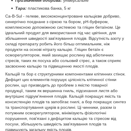
Призначення добрива:
універсальне
Тара
:
пластикова банка, 5 кг
Ca-B-Sul - гелеве, висококонцентроване кальцієве добриво,
синергічно поєднане з сіркою та бором, pH-буфером,
комплексною допоміжною системою та гліцин бетаїном. Це
ідеальний продукт для використання під час цвітіння, для
збільшення швидкості зав'язування плодів. Відсутність азоту у
складі препарату робить його більш оптимальним, ніж
продукти на основі нітрату кальцію. Гліцин бетаїн є
осморегулятором, який захищає рослину від абіотичних
стресів, таких як посуха або сольовий стрес, а також сприяє
засвоєнню кальцію та підвищенню якості плодів.
Кальцій та бор є структурними компонентами клітинних стінок.
Дефіцит цих елементів порушує цілісність клітинної стінки
рослин, що призводить до проблем з якістю товарної
продукції, таким як вершинна гниль, підсихання листя або
внутрішнє підрум'янення плодів. Кальцій покращує якість та
консистенцію плодів та запобігає гнилі, а бор покращує синтез
та транспортування цукрів в рослині. Ці чинники, разом із
потужним осморегулятором, мінімізують фізіологічні
порушення, пов'язані з дефіцитом кальцію та стресом від
посухи, збільшують швидкість зав'язування плодів та
підвищують загальну якість плодів.