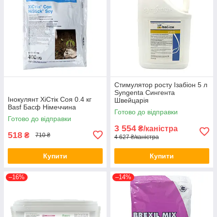
Стимулятор росту Ізабіон 5 л
Syngenta Сингента
Інокулянт ХіСтік Соя 0.4 кг
Швейцарія
Basf Басф Німеччина
Готово до відправки
Готово до відправки
3 554
₴/каністра
518
₴
710 ₴
4 627 ₴/каністра
Купити
Купити
–16%
–14%