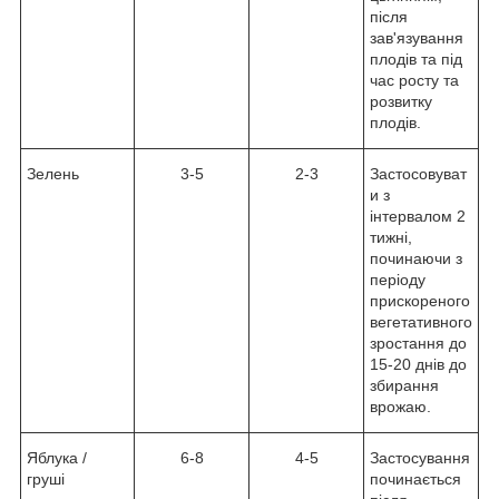
після
зав'язування
плодів та під
час росту та
розвитку
плодів.
Зелень
3-5
2-3
Застосовуват
и з
інтервалом 2
тижні,
починаючи з
періоду
прискореного
вегетативного
зростання до
15-20 днів до
збирання
врожаю.
Яблука /
6-8
4-5
Застосування
груші
починається