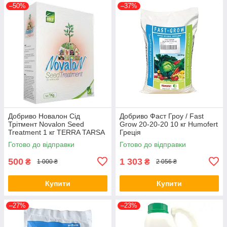
–50%
–37%
Добриво Новалон Сід
Добриво Фаст Гроу / Fast
Трітмент Novalon Seed
Grow 20-20-20 10 кг Humofert
Treatment 1 кг TERRA TARSA
Греція
Туреччина
Готово до відправки
Готово до відправки
500
1 303
₴
₴
1 000 ₴
2 056 ₴
Купити
Купити
–27%
–23%