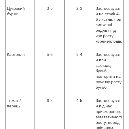
Цукровий
3-5
2-3
Застосовуват
буряк
и на стадії 4-
6 листків, при
змиканні
рядків і під
час росту
коренеплодів.
Картопля
5-6
3-4
Застосовуват
и при
закладці
бульб,
повторити на
початку росту
бульб.
Томат /
6-8
4-5
Застосовуват
перець
и під час
прискореного
вегетативного
росту, перед
цвітінням,