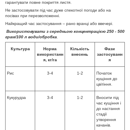
гарантувати повне покриття листя.
Не застосовувати під час дуже спекотної погоди або на
посівах при перезволоженні.
Найкращий час застосування – рано вранці або ввечері.
Використовувати з середньою концентрацією
250
-
500
грам/100 л води/обробка
.
Культура
Норма
Кількість
Фази
використанн
внесень
застосуванн
я, кг/га
я
Рис
3-4
1-2
Початок
кущіння до
цвітіння.
Кукурудза
3-4
1-2
Вносити під
час кущіння і
до настання
стадії
утворення
качанів.