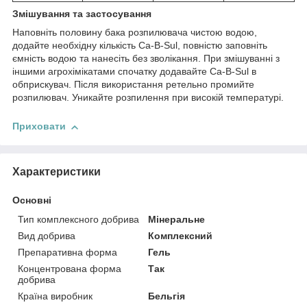
З
мішування та з
астосування
Наповніть половину бака розпилювача чистою водою,
додайте необхідну кількість Ca-B-Sul, повністю заповніть
ємність водою та нанесіть без зволікання. При змішуванні з
іншими агрохімікатами спочатку додавайте Ca-B-Sul в
обприскувач. Після використання ретельно промийте
розпилювач. Уникайте розпилення при високій температурі.
Приховати
Характеристики
Основні
Тип комплексного добрива
Мінеральне
Вид добрива
Комплексний
Препаративна форма
Гель
Концентрована форма
Так
добрива
Країна виробник
Бельгія