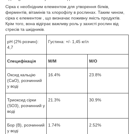
Сірка є необхідним елементом для утворення білків,
ферментів, вітамінів та хлорофілу в рослинах. Таким чином,
сірка є елементом , що визначає поживну якість продуктів.
Крім того, вона відіграє важливу роль у захисті рослин від
стресів та шкідників.
рН (2% розчин):
Густина: +/- 1,45 кг/л
4,7
Специфікація
М/М
М/О
Оксид кальцію
16.4%
23.8%
(CaO), розчинний
у воді
Триоксид сірки
21.3%
30.9%
(SO
3
), розчинний у
воді
Бор (В), розчинний
1.74%
2.52%
у воді