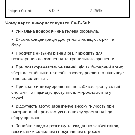
Гліцин бетаїн
5.0 %
7.25%
Чому варто використовувати
Ca-B-Sul
:
Унікальна водорозчинна гелева формула.
Висока концентрація доступного кальцію, сірки та
бору.
Продукт з низьким рівнем pH, підходить для
позакореневого живлення та крапельного зрошення.
При позакореневому живленні: діє як буферний агент,
зберігає стабільність засобів захисту рослин та підвищує
їхню ефективність.
При краплинному зрошенні: не забиває зрошувальні
системи та підвищує доступність мікроелементів у
ґрунті.
Відсутність азоту: забезпечує високу гнучкість при
використанні протягом усього циклу зростання і до
збору врожаю.
Запобігає вадам розвитку та скиданню зав’язі квіток,
викликаним сольовим і посушливим стресом.