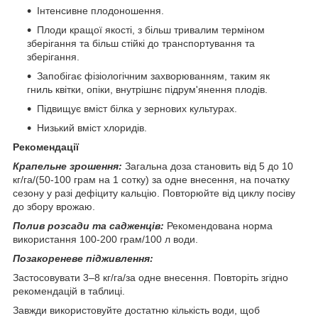
Інтенсивне плодоношення.
Плоди кращої якості, з більш тривалим терміном
зберігання та більш стійкі до транспортування та
зберігання.
Запобігає фізіологічним захворюванням, таким як
гниль квітки, опіки, внутрішнє підрум'янення плодів.
Підвищує вміст білка у зернових культурах.
Низький вміст хлоридів.
Рекомендації
Крапельне зрошення:
Загальна доза становить від 5 до 10
кг/га/(50-100 грам на 1 сотку) за одне внесення, на початку
сезону у разі дефіциту кальцію. Повторюйте від циклу посіву
до збору врожаю.
Полив розсади та садженців:
Рекомендована норма
використання 100-200 грам/100 л води.
Позакореневе підживлення:
Застосовувати 3–8 кг/га/за одне внесення. Повторіть згідно
рекомендацій в таблиці.
Завжди використовуйте достатню кількість води, щоб