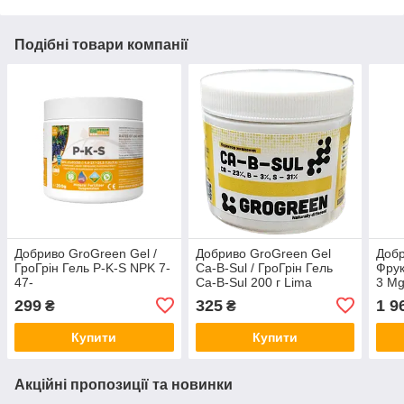
Подібні товари компанії
Добриво GroGreen Gel /
Добриво GroGreen Gel
Доб
ГроГрін Гель P-K-S NPK 7-
Ca-B-Sul / ГроГрін Гель
Фрук
47-
Ca-B-Sul 200 г Lima
3 Mg
44+3.2CaO+13.7SO3+TE
Бельгія
Бель
299
325
1 9
₴
₴
200 г Lima Бельгія
Купити
Купити
Акційні пропозиції та новинки