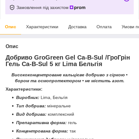
Замовлення під захистом
Опис
Характеристики
Доставка
Оплата
Умови п
Опис
Добриво
GroGreen
Gel
Ca
-
B
-
Sul
/ГроГрін
Гель Ca-B-Sul 5 кг
Lima
Бельгія
Висококонцентроване кальцієве добриво з сіркою •
бором та осмопротектором • не містить азот
.
Характеристики:
Виробник:
Lima, Бельгія
Тип добрива:
мінеральне
Вид добрива:
комплексний
Препаративна форма
:
гель
Концентрована форма
:
так