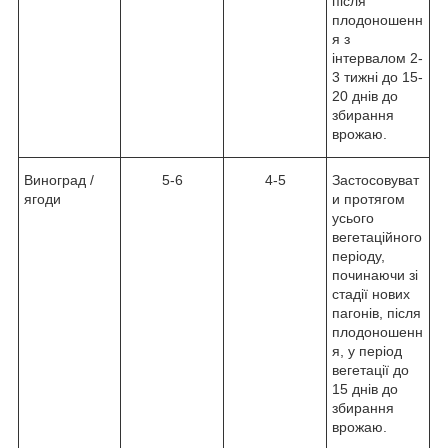
після
плодоношенн
я з
інтервалом 2-
3 тижні до 15-
20 днів до
збирання
врожаю.
Виноград /
5-6
4-5
Застосовуват
ягоди
и протягом
усього
вегетаційного
періоду,
починаючи зі
стадії нових
пагонів, після
плодоношенн
я, у період
вегетації до
15 днів до
збирання
врожаю.