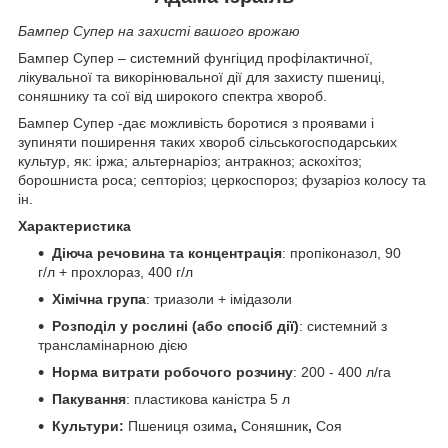
Бампер Супер на захисті вашого врожаю
Бампер Супер – системний фунгіцид профілактичної,
лікувальної та викорінювальної дії для захисту пшениці,
соняшнику та сої від широкого спектра хвороб.
Бампер Супер -дає можливість боротися з проявами і
зупиняти поширення таких хвороб сільськогосподарських
культур, як: іржа; альтернаріоз; антракноз; аскохітоз;
борошниста роса; септоріоз; церкоспороз; фузаріоз колосу та
ін.
Характеристика
Діюча речовина та концентрація
: пропіконазол, 90
г/л + прохлораз, 400 г/л
Хімічна група
: триазоли + імідазоли
Розподіл у рослині (або спосіб дії)
: системний з
трансламінарною дією
Норма витрати робочого розчину
: 200 - 400 л/га
Пакування
: пластикова каністра 5 л
Культури:
Пшениця озима
,
Соняшник
,
Соя