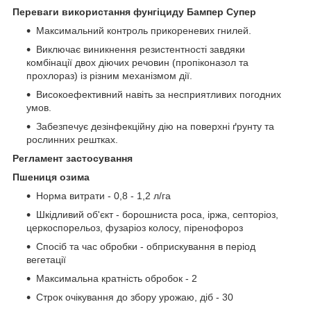
Переваги використання фунгіциду Бампер Супер
Максимальний контроль прикореневих гнилей.
Виключає виникнення резистентності завдяки
комбінації двох діючих речовин (пропіконазол та
прохлораз) із різним механізмом дії.
Високоефективний навіть за несприятливих погодних
умов.
Забезпечує дезінфекційну дію на поверхні ґрунту та
рослинних рештках.
Регламент застосування
Пшениця озима
Норма витрати - 0,8 - 1,2 л/га
Шкідливий об'єкт - борошниста роса, іржа, септоріоз,
церкоспорельоз, фузаріоз колосу, піренофороз
Спосіб та час обробки - обприскування в період
вегетації
Максимальна кратність обробок - 2
Строк очікування до збору урожаю, діб - 30