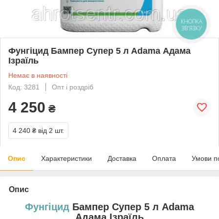
КНОПКА
ЗВ'ЯЗКУ
Фунгіцид Бампер Супер 5 л Adama Адама
Ізраїль
Немає в наявності
Код: 3281
Опт і роздріб
4 250
₴
4 240 ₴
від 2 шт.
Опис
Характеристики
Доставка
Оплата
Умови п
Опис
Фунгіцид
Бампер Супер 5 л Adama
Адама Ізраїль