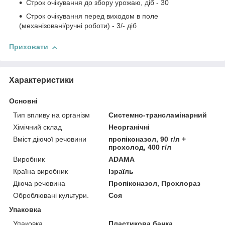
Строк очікування до збору урожаю, діб - 30
Строк очікування перед виходом в поле
(механізовані/ручні роботи) - 3/- діб
Приховати
Характеристики
Основні
Тип впливу на організм
Системно-трансламінарний
Хімічний склад
Неорганічні
Вміст діючої речовини
пропіконазол, 90 г/л +
прохолод, 400 г/л
Виробник
ADAMA
Країна виробник
Ізраїль
Діюча речовина
Пропіконазол, Прохлораз
Оброблювані культури.
Соя
Упаковка
Упаковка
Пластикова банка