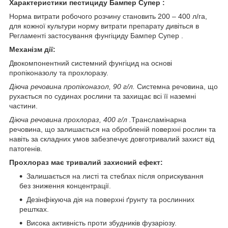
Характеристики пестициду Бампер Супер :
Норма витрати робочого розчину становить 200 – 400 л/га,
для кожної культури норму витрати препарату дивіться в
Регламенті застосування фунгіциду Бампер Супер .
Механізм дії:
Двокомпонентний системний фунгіцид на основі
пропіконазолу та прохлоразу.
Діюча речовина пропіконазол, 90 г/л.
Системна речовина, що
рухається по судинах рослини та захищає всі її наземні
частини.
Діюча речовина прохлораз, 400 г/л .
Трансламінарна
речовина, що залишається на обробленій поверхні рослин та
навіть за складних умов забезпечує довготривалий захист від
патогенів.
Прохлораз має тривалий захисний ефект:
Залишається на листі та стеблах після оприскування
без зниження концентрації.
Дезінфікуюча дія на поверхні ґрунту та рослинних
рештках.
Висока активність проти збудників фузаріозу.