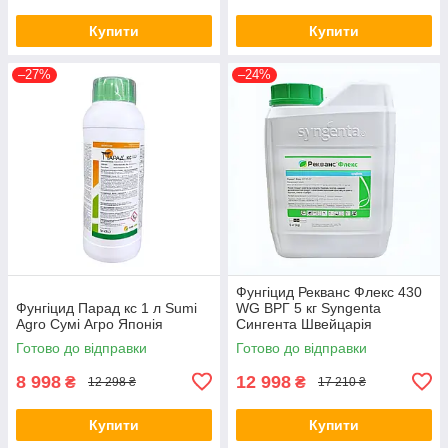
Купити
Купити
–27%
–24%
Фунгіцид Рекванс Флекс 430
Фунгіцид Парад кс 1 л Sumi
WG ВРГ 5 кг Syngenta
Agro Сумі Агро Японія
Сингента Швейцарія
Готово до відправки
Готово до відправки
8 998
12 998
₴
₴
12 298 ₴
17 210 ₴
Купити
Купити