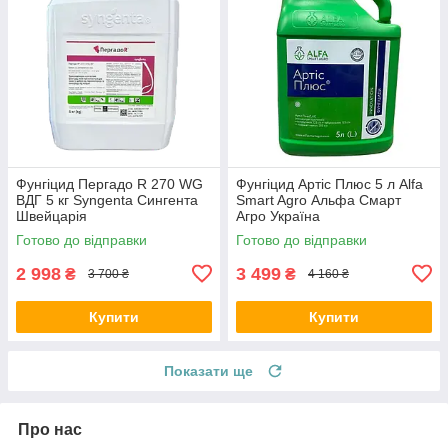
Фунгіцид Пергадо R 270 WG
Фунгіцид Артіс Плюс 5 л Alfa
ВДГ 5 кг Syngenta Сингента
Smart Agro Альфа Смарт
Швейцарія
Агро Україна
Готово до відправки
Готово до відправки
2 998
3 499
₴
₴
3 700 ₴
4 160 ₴
Купити
Купити
Показати ще
Про нас