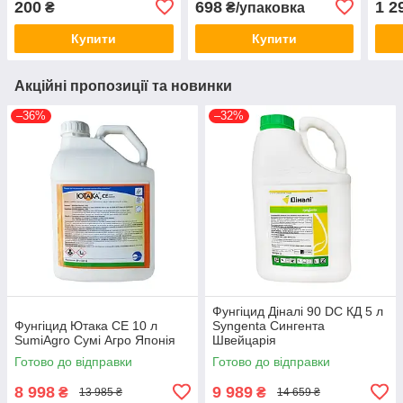
200
698
1 2
₴
₴/упаковка
Купити
Купити
Акційні пропозиції та новинки
–36%
–32%
Фунгіцид Діналі 90 DC КД 5 л
Фунгіцид Ютака СЕ 10 л
Syngenta Сингента
SumiAgro Сумі Агро Японія
Швейцарія
Готово до відправки
Готово до відправки
8 998
9 989
₴
₴
13 985 ₴
14 659 ₴