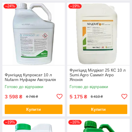
–24%
–19%
Фунгіцид Мілдікат 25 КС 10 л
Фунгіцид Купроксат 10 л
Sumi Agro Самміт Агро
Nufarm Нуфарм Австралія
Японія
Готово до відправки
Готово до відправки
3 598
5 175
₴
₴
4 746 ₴
6 410 ₴
Купити
Купити
–19%
–16%