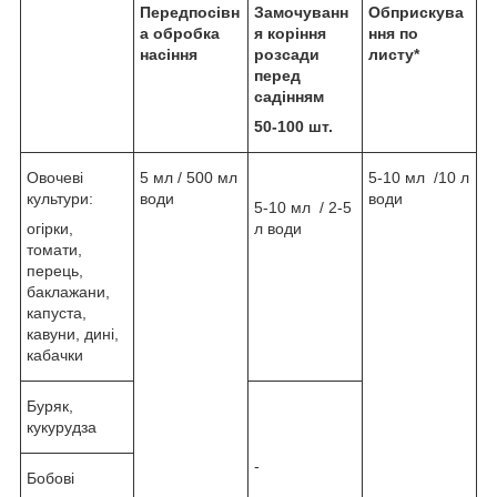
Передпосівн
Замочуванн
Обприскува
а обробка
я коріння
ння по
насіння
розсади
листу*
перед
садінням
50-100 шт.
Овочеві
5 мл / 500 мл
5-10 мл /10 л
культури:
води
води
5-10 мл / 2-5
огірки,
л води
томати,
перець,
баклажани,
капуста,
кавуни, дині,
кабачки
Буряк,
кукурудза
-
Бобові