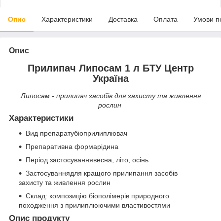
Опис
Характеристики
Доставка
Оплата
Умови п
Опис
Прилипач Липосам 1 л БТУ Центр
Україна
Липосам - прилипач засобів для захисту та живлення
рослин
Характеристики
Вид препаратубіоприлиплювач
Препаративна формарідина
Період застосуваннявесна, літо, осінь
Застосуваннядля кращого прилипання засобів
захисту та живлення рослин
Склад: композицію біополімерів природного
походження з прилиплюючими властивостями
Опис продукту