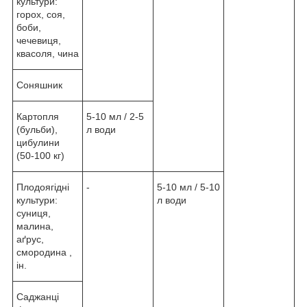
культури:
горох, соя,
боби,
чечевиця,
квасоля, чина
Соняшник
Картопля
5-10 мл / 2-5
(бульби),
л води
цибулини
(50-100 кг)
Плодоягідні
-
5-10 мл / 5-10
культури:
л води
суниця,
малина,
аґрус,
смородина ,
ін.
Саджанці