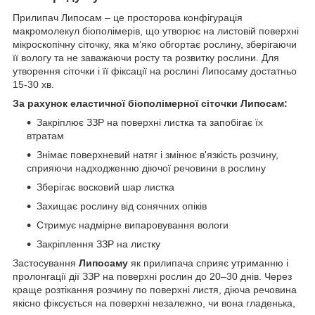
Прилипач Липосам – це просторова конфігурація
макромолекул біополімерів, що утворює на листовій поверхні
мікроскопічну сіточку, яка м’яко обгортає рослину, зберігаючи
її вологу та не заважаючи росту та розвитку рослини. Для
утворення сіточки і її фіксації на рослині Липосаму достатньо
15-30 хв.
За рахунок еластичної біополімерної сіточки Липосам:
Закріплює ЗЗР на поверхні листка та запобігає їх
втратам
Знімає поверхневий натяг і змінює в'язкість розчину,
сприяючи надходженню діючої речовини в рослину
Зберігає восковий шар листка
Захищає рослину від сонячних опіків
Стримує надмірне випаровування вологи
Закріплення ЗЗР на листку
Застосування
Липосаму
як прилипача сприяє утриманню і
пролонгації дії ЗЗР на поверхні рослин до 20–30 днів. Через
краще розтікання розчину по поверхні листя, діюча речовина
якісно фіксується на поверхні незалежно, чи вона гладенька,