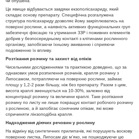
чи опушена.
Це явище відбувається завдяки екзополісахариду, який
складає основу препарату. Специфічна розгалужена
структура полісахариду дозволяє йому закріплюватись на
поверхні рослини, а наявність активних функціональних груп
забезпечує фіксацію та утримання ЗЗР і поживних елементів
добрив у безпосередньому контакті з клітинами рослинного
організму, запобігаючи їхньому змиванню і сприяючи
подовженню їх впливу.
Розтікання розчину та захист від опіків
Чисельними дослідженнями та практикою доведено, що за
однакових умов розпилення розчинів, крапля розчину з
Липосамом, потрапляючи на поверхню рослини, займає
площу у 1,2-2 рази більшу, ніж без препарату. Разом з цим,
висота краплі зменшується на 10-30%, залежно від
концентрації розчину та величини краплі. Таке розтікання
розчину по листу не лише покращує контакт робочого розчину
з рослиною, а й запобігає сонячним опікам, які може
спричиняти лінзоподібна крапля.
Надходження діючих речовин у рослину
На відміну від синтетичних прилипачів, які порушують воскову
поверхню листка, Липосам діє м’яко, не пошкоджуючи цю