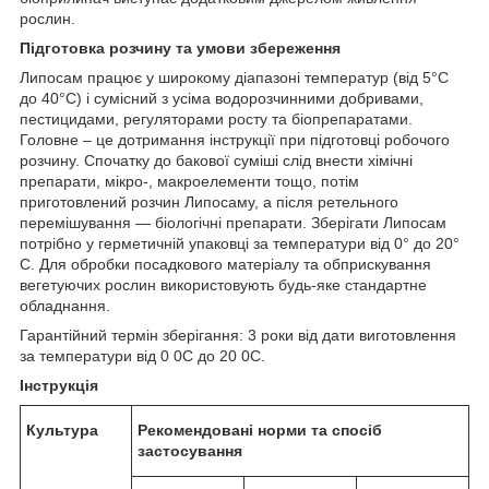
рослин.
Підготовка розчину та умови збереження
Липосам працює у широкому діапазоні температур (від 5°С
до 40°С) і сумісний з усіма водорозчинними добривами,
пестицидами, регуляторами росту та біопрепаратами.
Головне – це дотримання інструкції при підготовці робочого
розчину. Спочатку до бакової суміші слід внести хімічні
препарати, мікро-, макроелементи тощо, потім
приготовлений розчин Липосаму, а після ретельного
перемішування — біологічні препарати. Зберігати Липосам
потрібно у герметичній упаковці за температури від 0° до 20°
С. Для обробки посадкового матеріалу та обприскування
вегетуючих рослин використовують будь-яке стандартне
обладнання.
Гарантійний термін зберігання: 3 роки від дати виготовлення
за температури від 0 0С до 20 0С.
Інструкція
Культура
Рекомендовані норми та спосіб
застосування