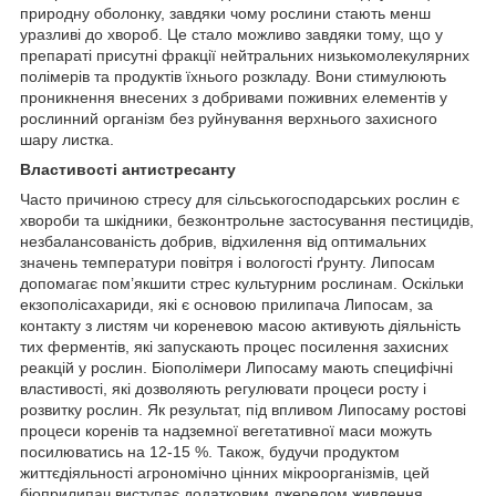
природну оболонку, завдяки чому рослини стають менш
уразливі до хвороб. Це стало можливо завдяки тому, що у
препараті присутні фракції нейтральних низькомолекулярних
полімерів та продуктів їхнього розкладу. Вони стимулюють
проникнення внесених з добривами поживних елементів у
рослинний організм без руйнування верхнього захисного
шару листка.
Властивості антистресанту
Часто причиною стресу для сільськогосподарських рослин є
хвороби та шкідники, безконтрольне застосування пестицидів,
незбалансованість добрив, відхилення від оптимальних
значень температури повітря і вологості ґрунту. Липосам
допомагає пом’якшити стрес культурним рослинам. Оскільки
екзополісахариди, які є основою прилипача Липосам, за
контакту з листям чи кореневою масою активують діяльність
тих ферментів, які запускають процес посилення захисних
реакцій у рослин. Біополімери Липосаму мають специфічні
властивості, які дозволяють регулювати процеси росту і
розвитку рослин. Як результат, під впливом Липосаму ростові
процеси коренів та надземної вегетативної маси можуть
посилюватись на 12-15 %. Також, будучи продуктом
життєдіяльності агрономічно цінних мікроорганізмів, цей
біоприлипач виступає додатковим джерелом живлення