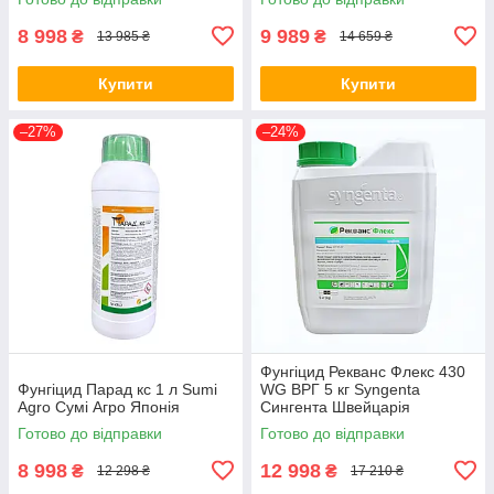
8 998
9 989
₴
₴
13 985 ₴
14 659 ₴
Купити
Купити
–27%
–24%
Фунгіцид Рекванс Флекс 430
Фунгіцид Парад кс 1 л Sumi
WG ВРГ 5 кг Syngenta
Agro Сумі Агро Японія
Сингента Швейцарія
Готово до відправки
Готово до відправки
8 998
12 998
₴
₴
12 298 ₴
17 210 ₴