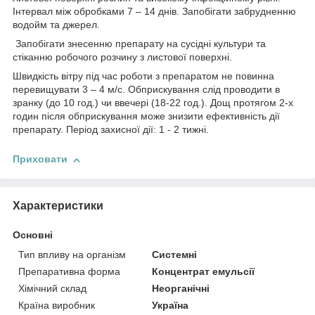
Інтервал між обробками 7 – 14 днів. Запобігати забрудненню
водойм та джерел.
Запобігати знесенню препарату на сусідні культури та
стіканню робочого розчину з листової поверхні.
Швидкість вітру під час роботи з препаратом не повинна
перевищувати 3 – 4 м/с. Обприскування слід проводити в
зранку (до 10 год.) чи ввечері (18-22 год.). Дощ протягом 2-х
годин після обприскування може знизити ефективність дії
препарату. Період захисної дії: 1 - 2 тижні.
Приховати
Характеристики
Основні
Тип впливу на організм
Системні
Препаративна форма
Концентрат емульсії
Хімічний склад
Неорганічні
Країна виробник
Україна