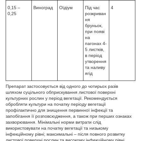
0,15 –
Виноград
Оїдіум
Під час
4
0,25
розкриван
ня
бруньок,
при появі
на
пагонах 4-
5 листків,
в період
утворення
та наливу
ягід
Препарат застосовується від одного до чотирьох разів
шляхом суцільного обприскування листової поверхні
культурних рослин у період вегетації. Рекомендується
обробляти культури на початку періоду вегетації
профілактично для знищення первинної інфекції та
запобігання її розповсюдження, а також при перших ознаках
захворювання. Мінімальні норми витрати слід
використовувати на початку вегетації та низькому
інфекційному рівні; максимальні – після повного розвитку
листової поверхні рослин та високому інфекційному рівні.