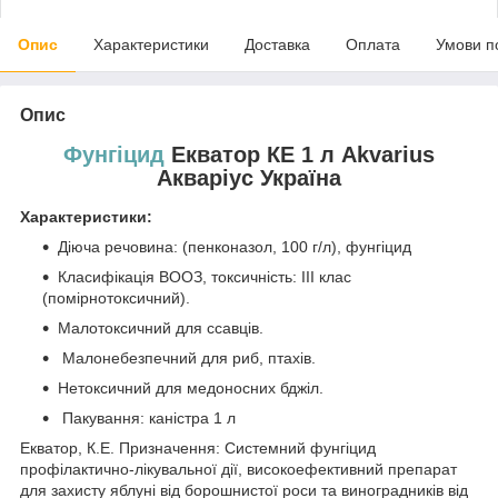
Опис
Характеристики
Доставка
Оплата
Умови п
Опис
Фунгіцид
Екватор
КЕ 1 л Akvarius
Акваріус Україна
Характеристики:
Діюча речовина: (пенконазол, 100 г/л), фунгіцид
Класифікація ВООЗ, токсичність: III клас
(помірнотоксичний).
Малотоксичний для ссавців.
Малонебезпечний для риб, птахів.
Нетоксичний для медоносних бджіл.
Пакування: каністра 1 л
Екватор, К.Е. Призначення: Системний фунгіцид
профілактично-лікувальної дії, високоефективний препарат
для захисту яблуні від борошнистої роси та виноградників від