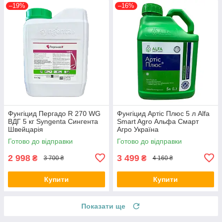
–19%
–16%
Фунгіцид Пергадо R 270 WG
Фунгіцид Артіс Плюс 5 л Alfa
ВДГ 5 кг Syngenta Сингента
Smart Agro Альфа Смарт
Швейцарія
Агро Україна
Готово до відправки
Готово до відправки
2 998
3 499
₴
₴
3 700 ₴
4 160 ₴
Купити
Купити
Показати ще