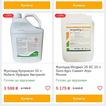
Купити
Купити
–24%
–19%
Фунгіцид Мілдікат 25 КС 10 л
Фунгіцид Купроксат 10 л
Sumi Agro Самміт Агро
Nufarm Нуфарм Австралія
Японія
Готово до відправки
Готово до відправки
3 598
5 175
₴
₴
4 746 ₴
6 410 ₴
Купити
Купити