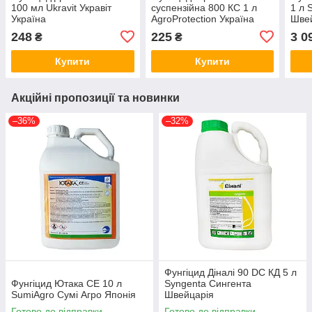
100 мл Ukravit Укравіт
суспензійна 800 КС 1 л
1 л 
Україна
AgroProtection Україна
Шве
248
225
3 0
₴
₴
Купити
Купити
Акційні пропозиції та новинки
–36%
–32%
Фунгіцид Діналі 90 DC КД 5 л
Фунгіцид Ютака СЕ 10 л
Syngenta Сингента
SumiAgro Сумі Агро Японія
Швейцарія
Готово до відправки
Готово до відправки