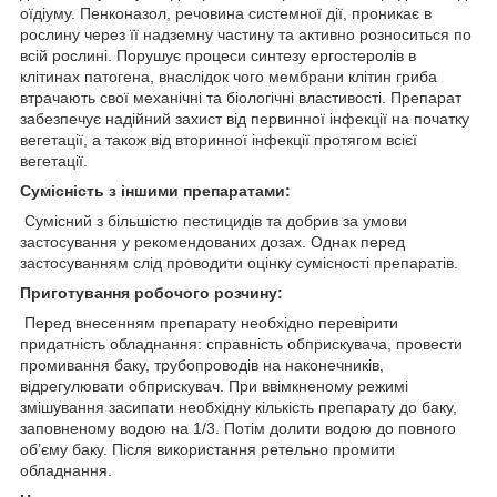
оїдіуму. Пенконазол, речовина системної дії, проникає в
рослину через її надземну частину та активно розноситься по
всій рослині. Порушує процеси синтезу ергостеролів в
клітинах патогена, внаслідок чого мембрани клітин гриба
втрачають свої механічні та біологічні властивості. Препарат
забезпечує надійний захист від первинної інфекції на початку
вегетації, а також від вторинної інфекції протягом всієї
вегетації.
Сумісність з іншими препаратами:
Сумісний з більшістю пестицидів та добрив за умови
застосування у рекомендованих дозах. Однак перед
застосуванням слід проводити оцінку сумісності препаратів.
Приготування робочого розчину:
Перед внесенням препарату необхідно перевірити
придатність обладнання: справність обприскувача, провести
промивання баку, трубопроводів на наконечників,
відрегулювати обприскувач. При ввімкненому режимі
змішування засипати необхідну кількість препарату до баку,
заповненому водою на 1/3. Потім долити водою до повного
об’єму баку. Після використання ретельно промити
обладнання.