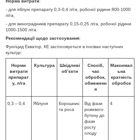
Норма витрати
:
- для яблуні препарату 0,3-0,4 л/га, робочої рідини 800-1000
л/га,
- для виноградників препарату 0,15-0,25 л/га, робочої рідини
1000-1500 л/га.
Рекомендації щодо застосування
:
Фунгіцид Екватор, КЕ застосовується в посівах наступних
культур:
Норми
Культура
Шкідливі
Спосіб,
Максимал
витрати
об’єкти
час
ьна
препарат
обробок,
кратність
у, л/га
обмеженн
обробок
я
0,3 – 0,4
Яблуня
Борошнис
Від фази
4
та роса
рожевого
бутону до
фази
росту
плоду