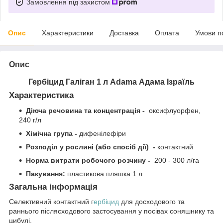
Замовлення під захистом
Опис
Характеристики
Доставка
Оплата
Умови п
Опис
Гербіцид Галіган 1 л Adama Адама Ізраїль
Характеристика
Діюча речовина та концентрація -
оксифлуорфен,
240 г/л
Хімічна група -
дифенілефіри
Розподіл у рослині (або спосіб дії) -
контактний
Норма витрати робочого розчину -
200 - 300 л/га
Пакування:
пластикова пляшка 1 л
Загальна інформація
Селективний контактний г
ербіцид
для досходового та
раннього післясходового застосування у посівах соняшнику та
цибулі.