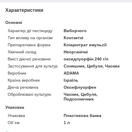
Характеристики
Основні
Характер дії пестициду
Виборчого
Тип впливу на організм
Контактні
Препаративна форма
Концентрат емульсії
Хімічний склад
Неорганічні
Вміст діючої речовини
оксидлуорфін 240 г/л
Застосування для культур
Соняшник, Цибуля, Часник
Виробник
ADAMA
Країна виробник
Ізраїль
Діюча речовина
Оксифлуорфен
Оброблювані культури.
Часник, Цибуля,
Подсолнечник
Упаковка
Упаковка
Пластикова банка
Об`єм
1 л