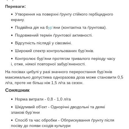
Переваги:
Утворення на поверхні ґрунту стійкого гербіцидного
екрану.
Подвійна дія на б
ур’
яни (контактна та ґрунтова).
Подовжений термін ґрунтової активності.
Відсутність післядії у сівозміні.
Широкий спектр контрольованих бур’янів.
Контролює бур'яни протягом тривалого періоду часу
і, отже, ніякої повторної забур'яненості.
На посівах цибулі у разі значного переростання бур’янів
максимально допустима одноразова доза може становити 0,5
л/га, проте не більш ніж 1,5 л/га за сезон.
Соняшник
Норма витрати - 0,8 - 1,0 л/га
Шкідливий об'єкт - Однорічні дводольні та деякі
злакові бур’яни
Спосіб та час обробки - Обприскування ґрунту після
посіву до появи сходів культури