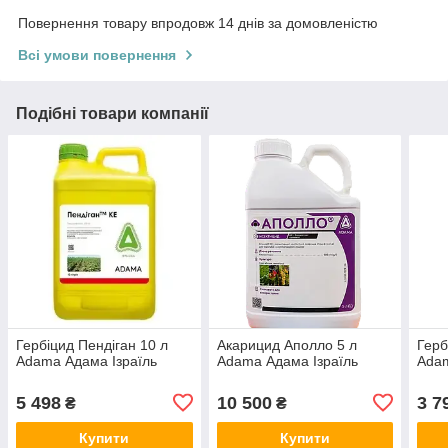
Повернення товару впродовж 14 днів за домовленістю
Всі умови повернення
Подібні товари компанії
Гербіцид Пендіган 10 л
Акарицид Аполло 5 л
Герб
Adama Адама Ізраїль
Adama Адама Ізраїль
Adam
5 498
10 500
3 7
₴
₴
Купити
Купити