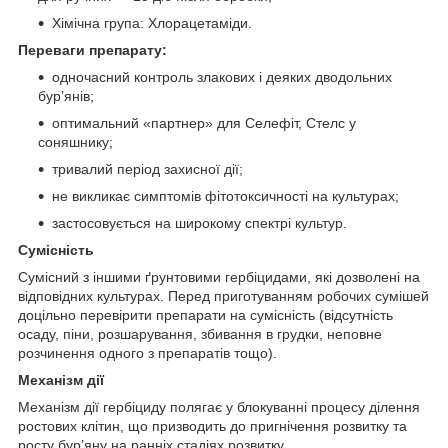
Хiмiчна група: Хлорацетаміди.
Переваги препарату:
одночасний контроль злакових і деяких дводольних
бур’янів;
оптимальний «партнер» для Селефіт, Стелс у
соняшнику;
тривалий період захисної дії;
не викликає симптомів фітотоксичності на культурах;
застосовується на широкому спектрі культур.
Сумісність
Сумісний з іншими ґрунтовими гербіцидами, які дозволені на
відповідних культурах. Перед приготуванням робочих сумішей
доцільно перевірити препарати на сумісність (відсутність
осаду, піни, розшарування, збивання в грудки, неповне
розчинення одного з препаратів тощо).
Механiзм дії
Механізм дії гербіциду полягає у блокуванні процесу ділення
ростових клітин, що призводить до пригнічення розвитку та
росту бур’яну на ранніх стадіях розвитку.