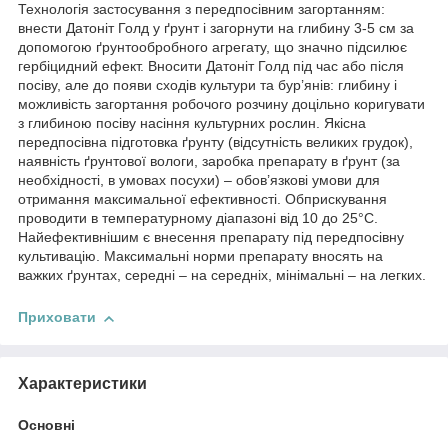
Технологія застосування з передпосівним загортанням:
внести Датоніт Голд у ґрунт і загорнути на глибину 3-5 см за
допомогою ґрунтообробного агрегату, що значно підсилює
гербіцидний ефект. Вносити Датоніт Голд під час або після
посіву, але до появи сходів культури та бур’янів: глибину і
можливість загортання робочого розчину доцільно коригувати
з глибиною посіву насіння культурних рослин. Якісна
передпосівна підготовка ґрунту (відсутність великих грудок),
наявність ґрунтової вологи, заробка препарату в ґрунт (за
необхідності, в умовах посухи) – обов’язкові умови для
отримання максимальної ефективності. Обприскування
проводити в температурному діапазоні від 10 до 25°С.
Найефективнішим є внесення препарату під передпосівну
культивацію. Максимальні норми препарату вносять на
важких ґрунтах, середні – на середніх, мінімальні – на легких.
Приховати
Характеристики
Основні