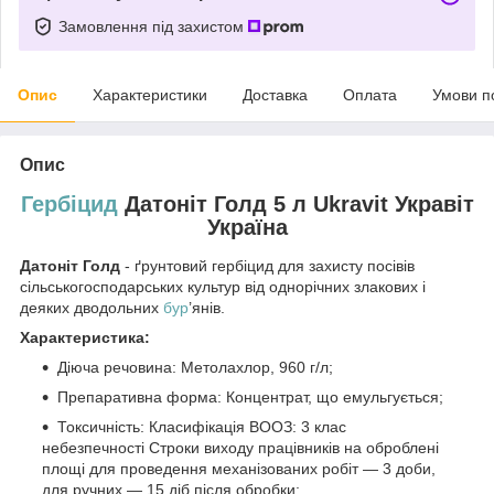
Замовлення під захистом
Опис
Характеристики
Доставка
Оплата
Умови п
Опис
Гербіцид
Датоніт Голд 5 л Ukravit Укравіт
Україна
Датоніт Голд
- ґрунтовий гербіцид для захисту посівів
сільськогосподарських культур від однорічних злакових і
деяких дводольних
бур
’янів.
Характеристика:
Дiюча речовина: Метолахлор, 960 г/л;
Препаративна форма: Концентрат, що емульгується;
Токсичнiсть: Класифікація ВООЗ: 3 клас
небезпечності Строки виходу працівників на оброблені
площі для проведення механізованих робіт — 3 доби,
для ручних — 15 діб після обробки;