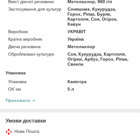
Вміст діючої речовини
Метолахлор, 960 г/л
Застосування для культур
Соняшник, Кукурудза,
Горох, Ріпак, Буряк,
Картопля, Соя, Огірок,
Кавун
Виробник
УКРАВІТ
Країна виробник
Україна
Діюча речовина
Метолахлор
Оброблювані культури.
Соя, Кукурудза, Картопля,
Огірки, Арбуз, Горох, Ріпак,
Свекла
Упаковка
Упаковка
Каністра
Об`єм
5 л
Приховати
Умови доставки
Нова Пошта