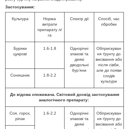
Застосування:
Культура
Норма
Спектр дії
Спосіб, час
витрати
обробки
препарату л/
га
Буряки
1.6-1.8
Однорічні
Обприскуван
цукрові
злакові та
ня ґрунту до
деякі
висівання або
дводольні
після сівби,
бур’яни
але до появи
Соняшник
1.8-2.2
сходів
культури
До відома споживача. Світовий досвід застосування
аналогічного препарату:
Соя, горох,
1.6-2.2
Однорічні
Обприскуван
ріпак
злакові та
ня ґрунту до
деякі
висівання або