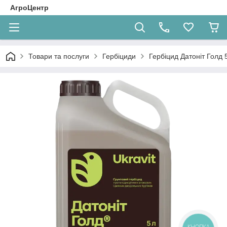
АгроЦентр
Товари та послуги
Гербіциди
Гербіцид Датоніт Голд 5