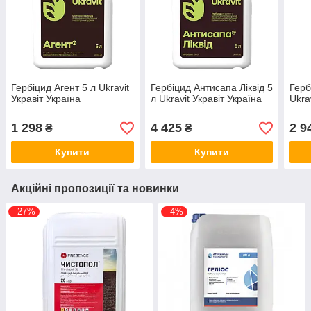
Гербіцид Агент 5 л Ukravit
Гербіцид Антисапа Ліквід 5
Герб
Укравіт Україна
л Ukravit Укравіт Україна
Ukra
1 298
4 425
2 9
₴
₴
Купити
Купити
Акційні пропозиції та новинки
–27%
–4%