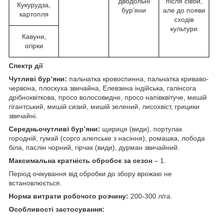
дводольні
після сівби,
Кукурудза,
бур’яни
але до появи
картопля
сходів
культури
Кавуни,
огірки
Спектр дії
Чутливі бур’яни:
пальчатка кровоспинна, пальчатка криваво-
червона, плоскуха звичайна, Елевзина індійська, галінсога
дрібноквіткова, просо волосовидне, просо напівквітуче, мишій
гігантський, мишій сизий, мишій зелений, лисохвіст, грицики
звичайні.
Середньочутливі бур’яни:
щириця (види), портулак
городній, гумай (сорго алепське з насіння), ромашка, лобода
біла, паслін чорний, гірчак (види), дурман звичайний.
Максимальна кратність обробок за сезон
– 1.
Період очікування від обробки до збору врожаю не
встановлюється.
Норма витрати робочого розчину:
200-300 л/га.
Особливостi застосування
: